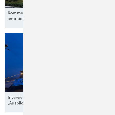
Kommunen und Verbände fordern eine
ambitionierte
Energiewende
Interview zu Jobs in der Windbranche:
„Ausbildungsquote niedriger als
Krankenstand“