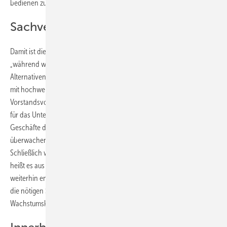
bedienen zu können.
Sachverwalter überwacht Geschäfte
Damit ist die Hauptsorge von Suntech erst einmal vom Tisch. Denn
„während wir Initiativen zur Neustrukturierung und strategische
Alternativen bewerten, sind wir bestrebt, unsere weltweiten Kunden
mit hochwertigen Solarprodukten zu versorgen“, erklärt David King,
Vorstandsvorsitzender von Suntech. Das zuständige Volksgericht hat
für das Unternehmen einen Sachverwalter benannt, der die
Geschäfte des Konzerns bis zur endgültigen Entscheidung
überwachen soll. Das ist für das Unternehmen kein Problem.
Schließlich werde man den Sachverwalter tatkräftig unterstützen,
heißt es aus der Konzernzentrale in Wuxi. „In dieser Zeit werden wir
weiterhin eng mit all unseren Anteilseigner zusammenarbeiten und
die nötigen Schritte unternehmen um Suntech wieder auf
Wachstumskurs zu bringen“, beteuert David King.