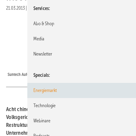
21.03.2013
|
Druckvorschau
Services
Abo & Shop
Media
Newsletter
Foto: Suntech
Suntech Aufdachanlage
Specials
Energiemarkt
Technologie
Acht chinesische Banken haben beim zuständigen
Volksgericht in Wuxi einen Insolvenz- und
Webinare
Restrukturierungsantrag gegen Suntech gestellt. Das
Unternehmen hat mit diesem Schritt gerechnet und
Podcasts