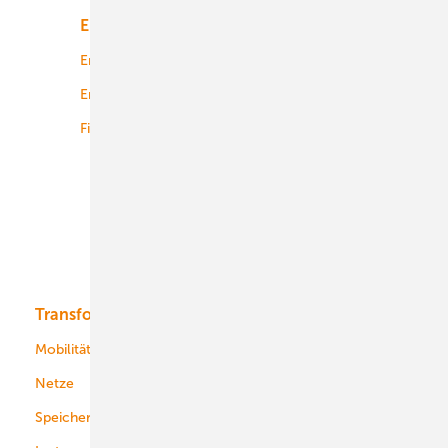
Energiemarkt
Technologie
Energierecht
Planung
Energiemärkte weltweit
Logistik
Finanzierung
Betrieb
Onshore-Wind
Offshore-Wind
Solar
Bioenergie
Transformation
Energieversorger
Service
Mobilität
Kommunen
Netze
Stadtwerke
Speicher
Energiekonzerne