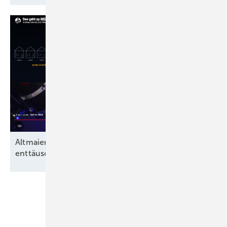
Altmaier, Löhr, Lanz und der angeblich
enttäuschende Anteil grüner
Energien
Unsere Themen