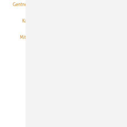
Gentner Energy Media
Gentner Verlag
Impressum
Karriere bei Gentner
Team
Mediaservice
Mitgliedschaften und Engagement
Newsletter
Privacy Manager
RSS-Feed
Veranstaltungen / Webinare
© 2026 ERNEUERBARE ENERGIEN