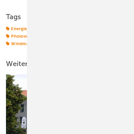
Tags
Energiemarkt
Energiemärkte weltweit
Insolvenz
Photovoltaik
Sanierung
Solartechnik
Suntech
Windmarkt
Weitere Inhalte