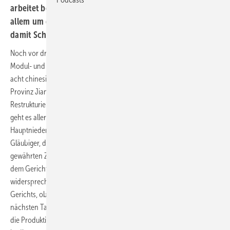
arbeitet bereits Pläne für eine Sanierung aus. Es geht vor
allem um den Abbau von Produktionskapazitäten um
damit Schulden los zu werden.
Noch vor drei Tagen hat Suntech von nichts gewusst. Jetzt gibt der
Modul- und Zellproduzent aus Wuxi im Süden Chinas bekannt, dass
acht chinesische Banken beim zuständigen mittleren Volksgericht der
Provinz Jiangsu in Wuxi einen Antrag auf geordnete Insolvenz und
Restrukturierung des Unternehmens gestellt haben. Bei dem Antrag
geht es allerdings nur um die Photovoltaikproduktion in der
Hauptniederlassung in Wuxi. Bei den Antragstellern handelt es sich um
Gläubiger, die dem Suntech von der Mehrheit der Kreditgeber
gewährten Zahlungsaufschub nicht zugestimmt haben. Suntech hat
dem Gericht mitgeteilt, dass das Unternehmen dem Antrag nicht
widersprechen werde. Suntech erwartet eine Entscheidung des
Gerichts, ob der Antrag angenommen oder abgelehnt wird, in den
nächsten Tagen. Während dieser Zeit hat das Gericht Suntech erlaubt,
die Produktion weiterzuführen, um die bestehenden Kunden weiter