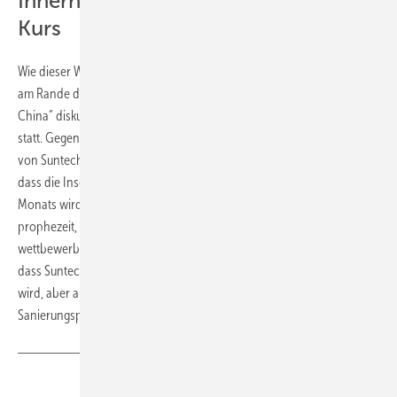
Innerhalb eines Monats wieder auf
Kurs
Wie dieser Wachstumskurs aussehen kann, haben Branchenexperten
am Rande der diesjährigen „PV Project Implementation Conference –
China“ diskutiert. Die Konferenz fand vergangene Woche in Shanghai
statt. Gegenüber dem PV Magazin erklärte Alex Zhu, Senior Director
von Suntech und verantwortlich für Global Product Management,
dass die Insolvenz für Suntech eine gute Sache sei. Innerhalb eines
Monats wird die Situation von Suntech geregelt sein, hofft Zhu. Er
prophezeit, dass die Insolvenz zu einem schlankeren und damit
wettbewerbsfähigeren Unternehmen führen wird. Das bedeutet zwar,
dass Suntech in Zukunft geringere Produktionskapazitäten vorhalten
wird, aber auch mit wesentlich weniger Schulden aus dem
Sanierungsprozess hervorgehen werde. (Sven Ullrich)
Teilen
Link kopieren