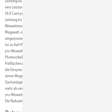
Leistung bis drei Kilowatt 20,8 Cent pro Kilowattstunde. Hat die Anlage
eine Leistung von bis zu 20 Kilowatt, beträgt die Einspeisevergütung
19,6 Cent pro Kilowattstunde. Strom aus Dachanlagen mit einer
Leistung bis zu 200 Kilowatt vergütet die GSE mit 17,5 Cent pro
Kilowattstunde. Beträgt die Gesamtleistung der Anlage bis zu ein
Megawatt, erhält der Betreiber von der GSE noch 14,2 Cent für jede
eingespeiste Kilowattstunde. Bei Dachanlagen mit einer Leistung von
bis zu fünf Megawatt liegt der Einspeisetarif zunächst bei 12,6 Cent
pro Kilowattstunde. Für Solarstrom aus noch größeren
Photovoltaikanlagen zahlt die GSE 11,9 Cent pro Kilowattstunde. Für
Freiflächenanlagen gelten die gleichen Leistungsklassen, jedoch liegt
die Einspeisevergütung bei einer Gesamtleistung der Anlage bis zu
einem Megawatt um 0,7 Cent pro Kilowattstunde niedriger als die für
Dachanlagen. Hat die Freiflächenanlage eine Gesamtleistung von
mehr als einem Megawatt, liegt die Einspeisevergütung um 0,6 Cent
pro Kilowattstunde niedriger als die einer vergleichbaren Dachanlage.
Die Reduzierung der Einspeisevergütung erfolgt halbjährlich.