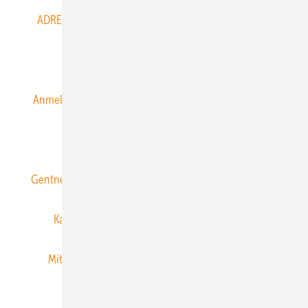
ADRESSBUCH der WIND- und SOLARENERGIE
AGB
Alle Inhalte chronologisch
Anmelden
Anmeldung & Registrierung
Datenschutz
E-Paper
ERNEUERBARE ENERGIEN abonnieren
Gentner Energy Media
Gentner Verlag
Impressum
Karriere bei Gentner
Team
Mediaservice
Mitgliedschaften und Engagement
Newsletter
Privacy Manager
RSS-Feed