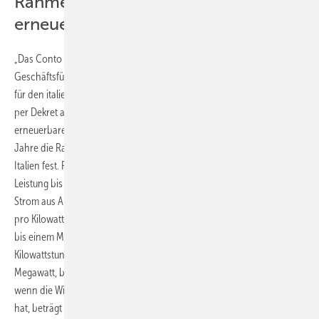
Rahmenbedingungen für
erneuerbare Energien stehen fest
„Das Conto Energia gilt nur für Solaranlagen“, erklärt Andreas Lutz,
Geschäftsführer von New Energy Projects in München und Fachmann
für den italienischen Markt. „Aber schon am 6. Juli hat die Regierung
per Dekret auch die Förderung für die anderen Technologien der
erneuerbaren Energien erlassen.“ Damit stehen für die nächsten
Jahre die Rahmenbedingungen für die erneuerbaren Energien in
Italien fest. Für Strom aus einer Onshorewindkraftanlage mit einer
Leistung bis 20 Kilowatt zahlt die GSE 29,1 Cent pro Kilowattstunde.
Strom aus Anlagen zwischen 20 und 200 Kilowatt wird mit 26.8 Cent
pro Kilowattstunde vergütet. Betreiber von Anlagen mit einer Leistung
bis einem Megawatt bekommen 14,9 Cent für jede eingespeisete
Kilowattstunde vergütet. Hat die Anlage eine Leistung bis fünf
Megawatt, bekommt der Betreiber 13,5 Cent pro Kilowattstunde und
wenn die Windkraftanlage eine Leistung von mehr als fünf Megawatt
hat, beträgt die Einspeisevergütung noch 12,7 Cent pro