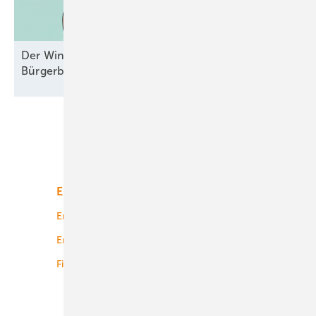
Der Windpark und das liebe Geld –
Bürgerbeteiligungen mal
durchgesehen
Unsere Themen
Energiemarkt
Technologie
Energierecht
Planung
Energiemärkte weltweit
Logistik
Finanzierung
Betrieb
Onshore-Wind
Offshore-Wind