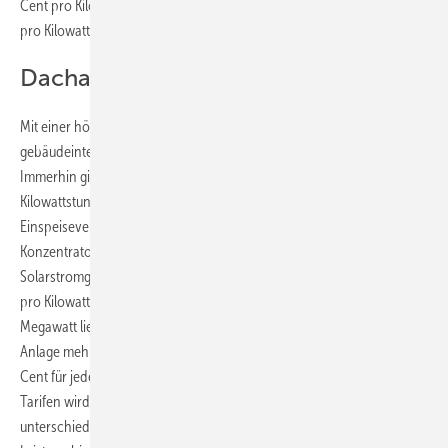
Cent pro Kilowattstunde und am 1. Januar 2015 auf nur noch 0,5 Cent
pro Kilowattstunde zusätzlich zur regulären Einspeisevergütung.
Dachanlagen bekommen mehr
Mit einer höheren Einspeisevergütung werden auch
gebäudeintegrierte Anlagen mit innovativen Merkmalen bedacht.
Immerhin gibt es dafür acht Cent mehr für jede eingespeiste
Kilowattstunde. Über eine etwa fünf Cent pro Kilowattstunde höhere
Einspeisevergütung können sich Betreiber von Anlagen mit
Konzentratortechnologie freuen. Hier gibt es für
Solarstromgeneratoren mit einer Leistung bis 200 Kilowatt 25,9 Cent
pro Kilowattstunde. Bei Anlagen mit einer Gesamtleistung bis zu einem
Megawatt liegt der Tarif bei 23,8 Cent pro Kilowattstunde. Hat die
Anlage mehr als ein Megawatt Leistung, bekommt der Betreiber 20,5
Cent für jede ins Netz eingespeiste Kilowattstunde. Bei den regulären
Tarifen wird zwischen Dachanlagen und anderen Anlagen
unterschieden. So bekommt der Betreiber einer Dachanlage mit einer