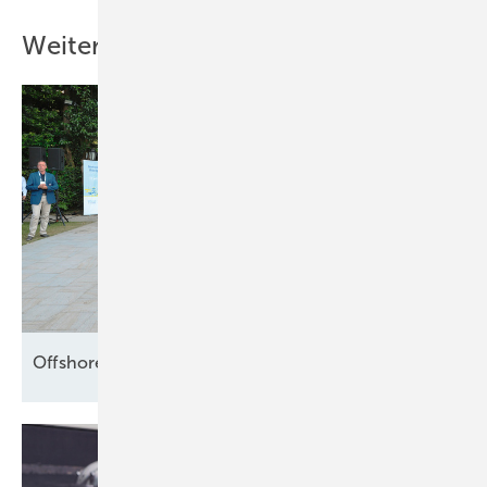
Weitere Inhalte
Offshore setzt die Segel
neu