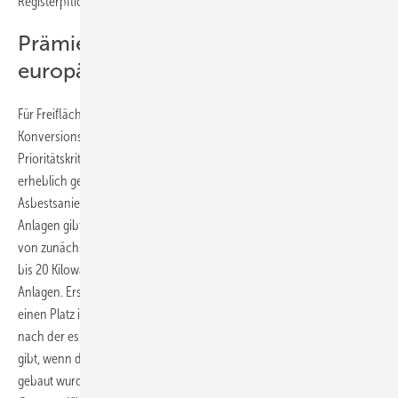
Registerpflicht eingeführt.
Prämien für Asbestsanierung und
europäische Komponenten
Für Freiflächenanlagen mit Ausnahme von Solarstromgeneratoren auf
Konversionsflächen gibt es keine Vergütung mehr. Auch die
Prioritätskriterien für die Vergabe der Listenplätze im Register werden
erheblich geändert. Bevorzugt sind Dachanlagen, die bei einer
Asbestsanierung des Daches gleich mit installiert werden. Für diese
Anlagen gibt es zusätzlich zur Einspeisevergütung einen Extrabonus
von zunächst drei Cent pro Kilowattstunde bei einer Anlagenleistung
bis 20 Kilowatt und zwei Cent pro Kilowattstunde bei größeren
Anlagen. Erst danach bekommen Dachanlagen ohne Asbestsanierung
einen Platz in der Liste. Erhalten bleibt die local-content-Regelung,
nach der es einen Bonus von zunächst zwei Cent pro Kilowattstunde
gibt, wenn die Anlage mit Komponenten aus europäischer Produktion
gebaut wurde. Diese Prämie reduziert sich am 1. Januar 2014 auf ein