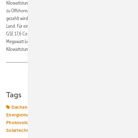
Kilowattstunde. Die Vergütung wird für 20 Jahre gezahlt, im Gegensatz
zu Offshoreanlagen, für die die Einspeisevergütung für 25 Jahre
gezahlt wird. Allerdings ist diese niedriger als für Windanlagen an
Land. Für ein System mit einer Leistung bis zu fünf Megawatt zahlt die
GSE 17,6 Cent pro Kilowattstunde. Ist die Anlage größer als fünf
Megawatt beträgt die Einspeisevergütung noch 16,5 Cent pro
Kilowattstunde. (Sven Ullrich)
Teilen
Link kopieren
Tags
Dachanlage
Degression
Einspeisevergütung
Energiemarkt
Energiemärkte weltweit
Förderung
Photovoltaik
Photovoltaikmarkt
Solarstrom
Solartechnik
italien