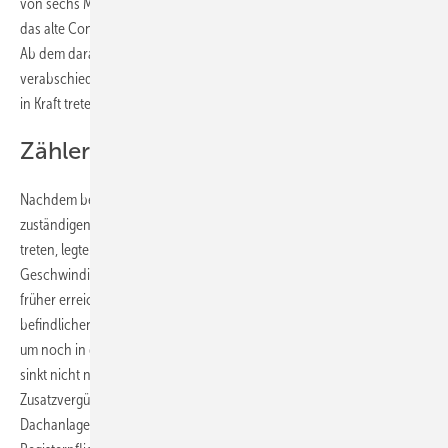
von sechs Milliarden Euro am 12. Juli 2012 erreicht wurde. Damit gilt
das alte Conto Energia IV nur noch bis einschließlich 26. August 2012.
Ab dem darauf folgenden Tag werden die Regelungen des am 10. Juli
verabschiedeten Conto Energia V mit den geringeren Einspeisetarifen
in Kraft treten.
Zähler rattert schneller als gedacht
Nachdem bekannt wurde, dass die
neuen Regelungen
von den drei
zuständigen Ministern in Rom unterzeichnet wurden und bald in Kraft
treten, legte der Zähler von angemeldeten Anlagen an
Geschwindigkeit zu. Deshalb wurde auch das Limit einige Wochen
früher erreicht als erwartet. Jetzt haben die Betreiber der noch im Bau
befindlichen Anlagen bis zum 26. August Zeit, sie ans Netz zu bringen,
um noch in den Genuss des Conto Energia IV zu kommen. Danach
sinkt nicht nur die Einspeisevergütung, sondern auch die
Zusatzvergütung für den Stromverkauf fällt weg und für kleine
Dachanlagen mit einer Leistung ab zwölf Kilowatt wird die