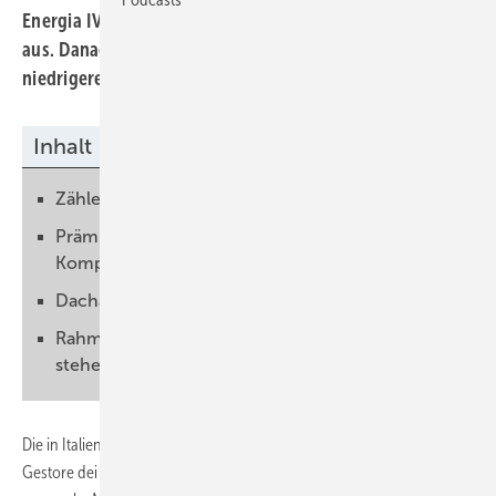
Energia IV gilt jetzt noch 45 Tage und läuft am 26. August
aus. Danach treten die neuen Regelungen mit
niedrigeren Einspeisetarifen in Kraft.
Inhalt
Zähler rattert schneller als gedacht
Prämien für Asbestsanierung und europäische
Komponenten
Dachanlagen bekommen mehr
Rahmenbedingungen für erneuerbare Energien
stehen fest
Die in Italien für die erneuerbare Energien zuständige Behörde
Gestore dei Servici Energetici (GSE) teilt mit, dass die Fördersumme