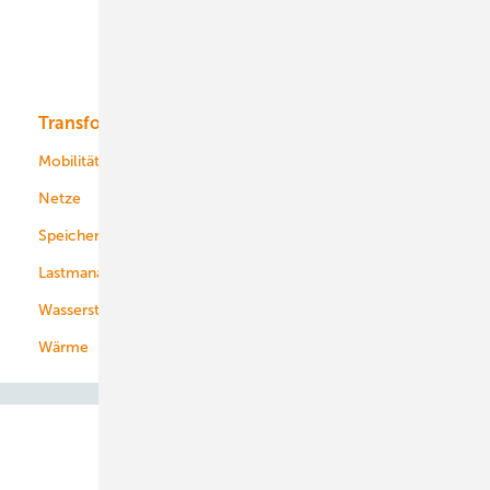
Solar
Bioenergie
Transformation
Energieversorger
Service
Mobilität
Kommunen
Netze
Stadtwerke
Speicher
Energiekonzerne
Lastmanagement
Wasserstoff
Wärme
Abo- & Leserservice