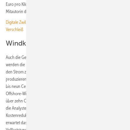
Euro pro Kilowattstunde“, sagt Verena Fluri vom Fraunhofer ISE und
Mitautorin der Studie.
Digitale Zwillinge sparen Kosten für Live-Tests und verhindern
Verschleiß
Windkraft wird preiswerter
Auch die Gestehungskosten für Windstrom werden weiter sinken. So
werden die im Jahr 2045 neu installierten Windkraftwerke an Land
den Strom zu Kosten zwischen 3,7 bis 7,9 Cent pro Kilowattstunde
produzieren. Derzeit liegen die Gestehungskosten noch bei etwa vier
bis neun Cent pro Kilowattstunde. Etwas kostenintesiver ist die
Offshore-Windkraft, die es jetzt mit neuen Anlagen auf 5,5 bis knapp
über zehn Cent pro Kilowattstunde bringt. Doch auch hier erwarten
die Analysten des Fraunhofer ISE ein starkes
Kostenreduktionspotenzial. Die Preisverbesserungen für Windenergie
erwartet das Forschungsteam hauptsächlich dank höherer
Volllaststundenzahl und größerer Anlagen.