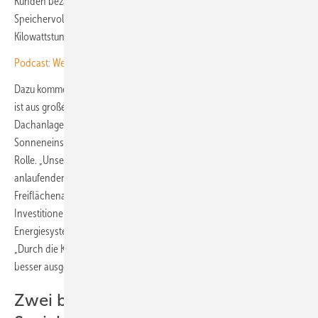
Kunden bezahlen derzeit zwischen 400 Euro pro Kilowattstunde
Speichervolumen für sehr große Speicher und 1.000 Euro pro
Kilowattstunde für kleine Batteriesysteme.
Podcast: Welche Anwendungen der Sektorenkopplung helfen
Dazu komme noch die Kostenunterschiede für den Solarstrom. Dieser
ist aus großen Kraftwerken preiswerter als aus einer kleinen
Dachanlage. Auch die verwendeten Komponenten und die
Sonneneinstrahlung am Anlagenstandort spielen hier noch eine
Rolle. „Unsere Berechnungen zeigen, dass die in Deutschland gerade
anlaufenden Großprojekte mit einer Kombination aus PV-
Freiflächenanlage, Windpark und stationären Batteriespeichern gute
Investitionen sind“, erklärt Christoph Kost, Abteilungsleiter für
Energiesystemanalyse am Fraunhofer ISE und Hauptautor der Studie.
„Durch die Kombination können hier beispielsweise Netzkapazitäten
besser ausgenutzt werden.“
Zwei bis vier Cent mehr durch