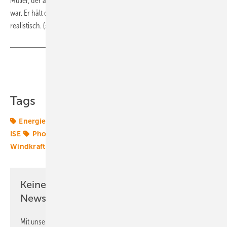
Müller, der am Fraunhofer ISE für diesen Teil der Studie verantwortlich
war. Er hält dabei 1.000 bis 2.000 Betriebsstunden im Jahr 2045 für
realistisch. (su)
Teilen
Link kopieren
Tags
Energiemarkt
Energiemärkte weltweit
Fraunhofer
ISE
Photovoltaik
Speicher
Wasserstoff
Windkraft
Keine Zeit? Kein Problem mit dem ERE
Newsletter!
Mit unserem Newsletter erhalten Sie regelmäßig von uns