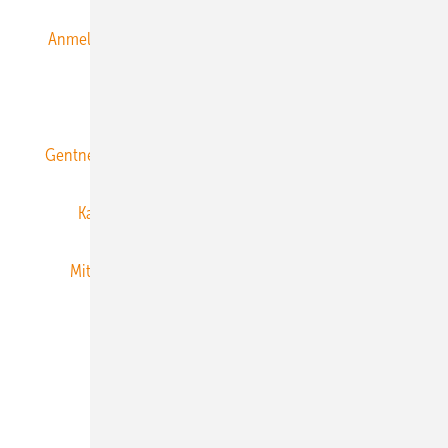
Anmeldung & Registrierung
Datenschutz
E-Paper
ERNEUERBARE ENERGIEN abonnieren
Gentner Energy Media
Gentner Verlag
Impressum
Karriere bei Gentner
Team
Mediaservice
Mitgliedschaften und Engagement
Newsletter
Privacy Manager
RSS-Feed
Veranstaltungen / Webinare
© 2026 ERNEUERBARE ENERGIEN