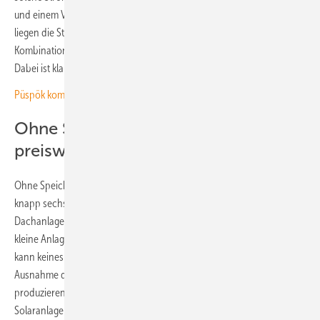
und einem Verhältnis von Solarleistung und Speichervolumen von 1:1
liegen die Stromgestehungskosten für die Photovoltaik-Speicher-
Kombination zwischen etwa neun und 22,5 Cent pro Kilowattstunde.
Dabei ist klar: Je kleiner die Anlage ist, desto höher sind die Kosten.
Püspök kombiniert Agri-PV mit Windkraft und Speicher
Ohne Speicher immer noch
preiswerter
Ohne Speicher liegen die Solarstromgestehungskosten zwischen
knapp sechs und zwölf Cent pro Kilowattstunde für große
Dachanlagen und etwa sieben bis 14 Cent pro Kilowattstunde für
kleine Anlagen auf Einfamilienhäusern. Doch selbst mit diesen Kosten
kann keines der konventionellen Kraftwerke mithalten – auch hier mit
Ausnahme der Erdgaskraftwerke. Bestenfalls sehr alte Atomkraftwerke
produzieren den Strom preiswerter als sehr kleine und teure
Solaranlagen.