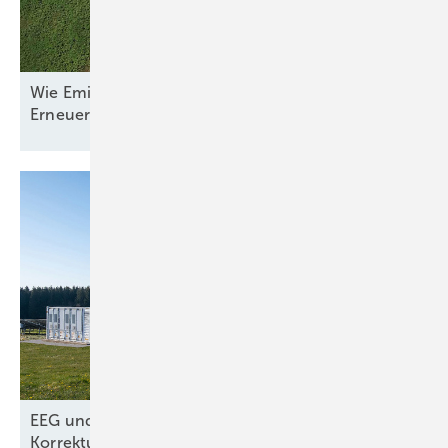
Wie Emilia-Romagna und RWE in Italien nun den
Erneuerbaren-Ausbau
anpacken
EEG und Netzpaket – nur kosmetische
Korrekturen aus dem
Wirtschafsministerium