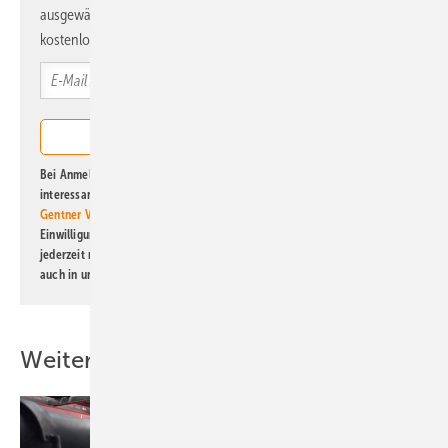
ausgewählte Informationen und Neuigkeiten, gebündelt und
kostenlos direkt ins Postfach.
Bei Anmeldung zu diesem Newsletter bin ich damit einverstanden, über
interessante Verlags- und Online-Angebote
der Marken der Alfons W.
Gentner Verlag GmbH & Co. KG
informiert zu werden. Diese
Einwilligung kann ich jederzeit widerrufen und eine Abmeldung ist
jederzeit möglich. Informationen zum Umgang mit Daten finden Sie
auch in unserer
Datenschutzerklärung
.
Weitere Inhalte