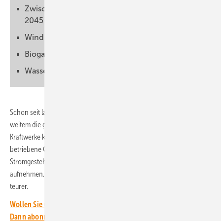
Zwischen drei und zehn Cent Kosten im Jahr
2045
Windkraft wird preiswerter
Biogas und Biomasse sind teurer
Wasserstoffpreise treiben die Stromkosten
Schon seit langem ist die Photovoltaik – neben der Windkraft – bei
weitem die günstigste Form der Stromerzeugung. Konventionelle
Kraftwerke können da nicht mehr mithalten. Bestenfalls mit Erdgas
betriebene Gas- und Dampfkraftwerke (GuD) können es bei den
Stromgestehungskosten noch mit kleinen solaren Dachanlagen
aufnehmen. Alle anderen konventionellen Erzeugungsanlagen sind
teurer.
Wollen Sie über die Energiewende auf dem Laufenden bleiben?
Dann abonnieren Sie einfach den kostenlosen Newsletter von