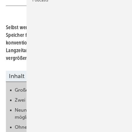
Selbst wenn der erzeugte Solarstrom noch durch einen
Speicher fließt, kann er es mit Blick auf die Kosten mit
konventionellen Kraftwerken locker aufnehmen. Die
Langzeitanalyse zeigt, dass sich der Vorteil noch
vergrößert.
Inhalt
Große Bandbreite bei den Kosten
Zwei bis vier Cent mehr durch Speicher
Neun Cent für Dachanlage mit Speicher sind
möglich
Ohne Speicher immer noch preiswerter