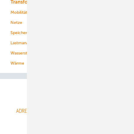
Transformation
Energieversorger
Service
Mobilität
Kommunen
Netze
Stadtwerke
Speicher
Energiekonzerne
Lastmanagement
Wasserstoff
Wärme
Abo- & Leserservice
ADRESSBUCH der WIND- und SOLARENERGIE
AGB
Alle Inhalte chronologisch
Anmelden