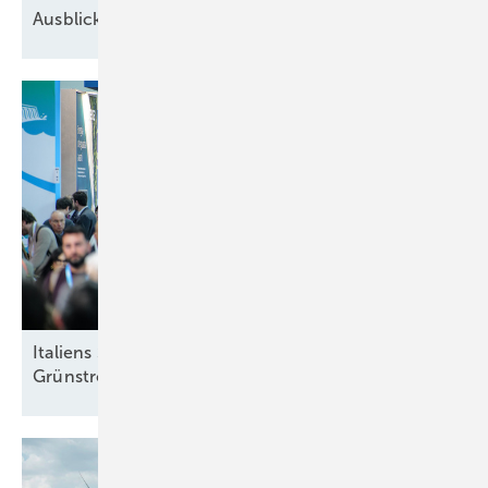
Ausblick der Windbranche: Was kommt 2026?
Italiens Strategiedebatte in Rimini über sinnvolle
Grünstromziele