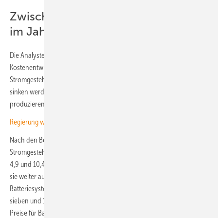
Zwischen drei und zehn Cent Kosten
im Jahr 2045
Die Analysten des Fraunhofer ISE haben sich zusätzlich noch die
Kostenentwicklung bis 2045 angeschaut. Hier wird deutlich, dass die
Stromgestehungskosten für die Photovoltaik und die Speicher weiter
sinken werden, während die Erdgaskraftwerke in Zukunft immer teurer
produzieren.
Regierung will Flexibilität fördern
Nach den Berechnungen liegen im Jahr 2045 die
Stromgestehungskosten bei kleinen solaren Dachanlagen zwischen
4,9 und 10,4 Cent pro Kilowattstunde. Für Freiflächenanlagen sinken
sie weiter auf 3,1 und fünf Cent pro Kilowattstunde. „Selbst kleine
Batteriesysteme könnten dann Stromgestehungskosten zwischen
sieben und 19 Cent pro Kilowattstunde erreichen, vorausgesetzt die
Preise für Batteriespeicher sinken auf die angenommenen 180 bis 700