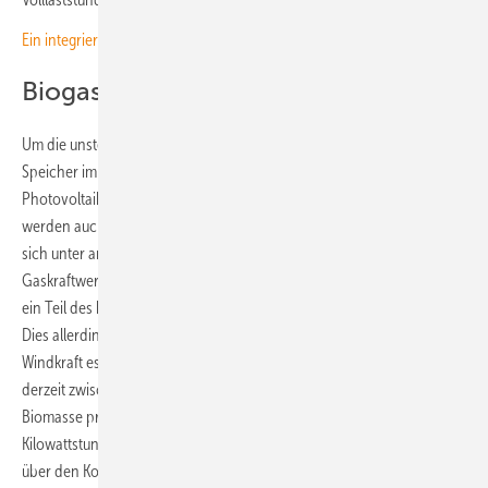
Ein integrierter Ansatz für optimale Nutzung
Biogas und Biomasse sind teurer
Um die unstete und wetterabhängige Produktion abzufedern, sind
Speicher immer gefragter. Viele neue Anlagen – vor allem im Bereich
Photovoltaik – werden inzwischen mit Batterien kombiniert. Doch es
werden auch saisonale Speichermöglichkeiten gebraucht. Hier bietet
sich unter anderem Biomasse und Biogas – letzteres genutzt in
Gaskraftwerken – an. Dies können als regelbare Kraftwerke zumindest
ein Teil des benötigten flexiblen Backups stellen.
Dies allerdings zu weit höheren Kosten als die Photovoltaik und die
Windkraft es können. So kostet der Strom aus Biogaskraftwerken
derzeit zwischen 20,2 und 32,5 Cent pro Kilowattstunde. Die feste
Biomasse produziert den Strom mit 11,5 bis 23,5 Cent pro
Kilowattstunde zwar deutlich preiswerter, allerdings noch deutlich
über den Kosten, die für Solarstrom aus großen Anlagen oder