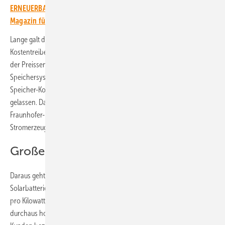
ERNEUERBARE ENERGIEN – dem größten verbandsunabhängigen
Magazin für erneuerbare Energien in Deutschland!
Lange galt der Speicher integriert in eine Solaranlage noch als
Kostentreiber bei den Stromgestehungskosten. Das hat sich aufgrund
der Preissenkungen sowohl für den Solarstrom als auch der
Speichersystem inzwischen geändert. Jetzt habe auch Photovoltaik-
Speicher-Kombinationen die konventionellen Kraftwerke hinter sich
gelassen. Das ist das Ergebnis der aktuellen Auflage der Studie des
Fraunhofer-Instituts für Solare Energiesysteme (ISE) zu den
Stromerzeugungskosten verschiedener Kraftwerke.
Große Bandbreite bei den Kosten
Daraus geht hervor, dass die Gestehungskosten für Strom, der in
Solarbatterien zwischengelagert wird, zwischen sechs und 22,5 Cent
pro Kilowattstunden liegen. Die große Bandbreite ergebe sich aus den
durchaus hohen Kostenunterschieden für die Batteriesysteme. Die