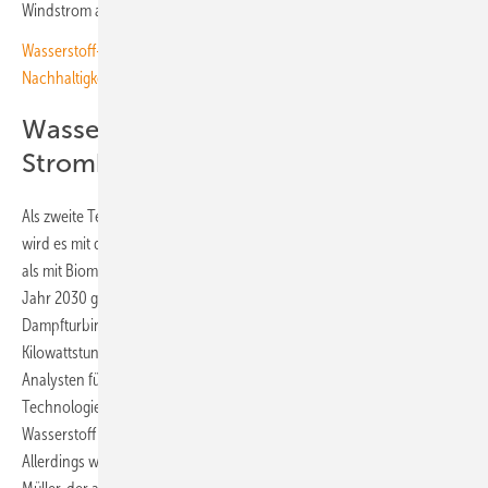
Windstrom anfallen.
Wasserstoff-Importstrategie beschlossen: Kritik an fehlenden
Nachhaltigkeitskriterien
Wasserstoffpreise treiben die
Stromkosten
Als zweite Technologie ist gerade Wasserstoff im Gespräch. Doch hier
wird es mit den Kosten für die flexible Stromproduktion nicht besser
als mit Biomasse. Denn die Analysten gehen davon aus, dass ein im
Jahr 2030 gebautes wasserstoffbetriebenes Gas- und
Dampfturbinenkraftwerk den Strom für 23,6 bis 43,3 Cent pro
Kilowattstunde produziert. Dafür aber im hochflexiblen Betrieb. Die
Analysten führen die deutlich höheren Kosten für die flexiblen
Technologien vor allem auf die CO2-Kosten und die Beschaffung von
Wasserstoff zurück. „Wir benötigen sie aber als wichtige Ergänzung.
Allerdings wird ihr Betrieb auf das Nötigste beschränkt sein“, sagt Paul