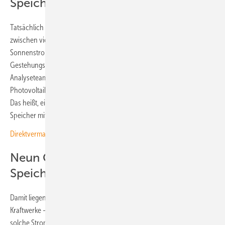
Speicher
Tatsächlich liegen die Stromgestehungskosten bei Solarparks
zwischen vier und etwa sieben Cent pro Kilowattstunde. Wenn der
Sonnenstrom noch durch einen Speicher fließt, steigen die
Gestehungskosten auf etwa sechs bis elf Cent pro Kilowattstunde. Das
Analyseteam vom Fraunhofer ISE hat hierbei ein Verhältnis von
Photovoltaikleistung und Speichervolumen von 3:2 vorausgesetzt.
Das heißt, eine drei Megawatt große Solaranlage wird mit einem
Speicher mit einer Kapazität von zwei Megawattstunden kombiniert.
Direktvermarktung marktgerecht und kosteneffizient gestalten
Neun Cent für Dachanlage mit
Speicher sind möglich
Damit liegen diese Kosten unter denen aller konventioneller
Kraftwerke – mit Ausnahme der mit Erdgaskraftwerke, die ebenfalls
solche Stromgestehungskosten erreichen können. Bei Dachanlagen