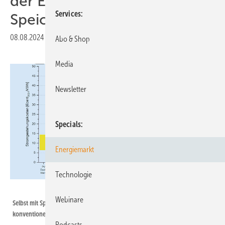
der Erneuerbaren – auch mit
Services
Speicher
08.08.2024
|
Druckvorschau
Abo & Shop
Media
Newsletter
Specials
Energiemarkt
Technologie
Fraunhofer ISE
Webinare
Selbst mit Speicher sind neue Solaranlagen im Vergleich zu den Kosten der
konventionellen Kraftwerke konkurrenzfähig.
Podcasts