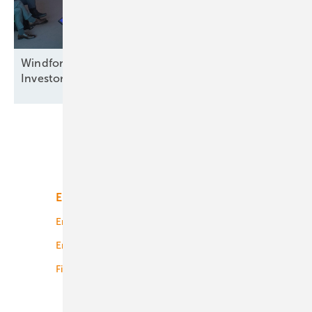
Windforce diskutiert: Was erneuert das
Investorenvertrauen in der
Offshore-Windkraft?
Unsere Themen
Energiemarkt
Technologie
Energierecht
Planung
Energiemärkte weltweit
Logistik
Finanzierung
Betrieb
Onshore-Wind