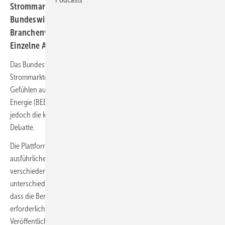
Strommarktdesign durch das
Bundeswirtschaftsministerium wird von
Branchenvertretern und Verbänden positiv bewertet.
Einzelne Aspekte müssten aber überarbeitet werden.
Das Bundeswirtschaftsministerium hat seine Optionen für das künftige
Strommarktdesign vorgelegt, was von der Branche mit gemischten
Gefühlen aufgenommen wurde. Der Bundesverband Erneuerbare
Energie (BEE) begrüßt zwar die Veröffentlichung des Berichts, kritisiert
jedoch die knappe Konsultationsfrist und fordert eine umfassende
Debatte.
Die Plattform Klimaneutrales Stromsystem (PKNS) hat in einer
ausführlichen Analyse zwischen Februar und Dezember 2023
verschiedene Aspekte des Strommarktes untersucht und dabei
unterschiedliche Lösungsansätze präsentiert. Der BEE bemängelt,
dass die Beratungen aufgrund des engen Zeitrahmens nicht die
erforderliche Tiefe erreicht haben. Trotzdem wird die
Veröffentlichung des Berichts sieben Monate nach Abschluss der