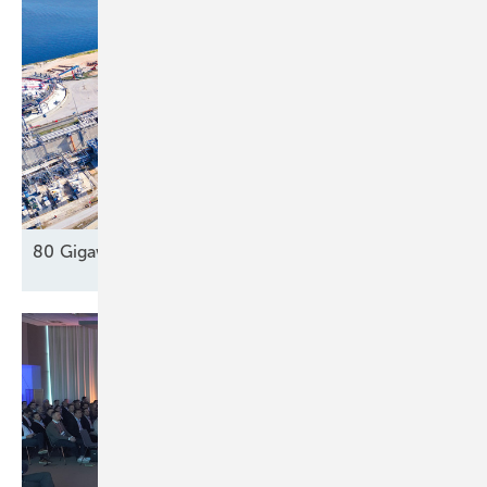
80 Gigawatt gegen die Dunkelflaute
?