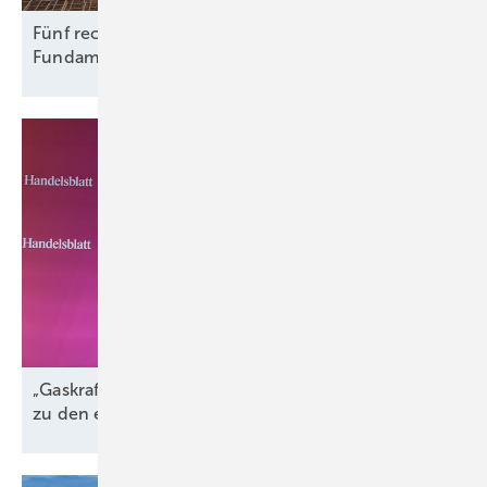
Fünf rechtliche Fallstricke beim Rückbau von
Fundamenten
„Gaskraftwerke sind der perfekte Komplementär
zu den erneuerbaren
Energien“