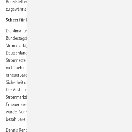
Bereitstellung von Finanzmitteln auch weiterhin über den freien Markt
zu gewährleisten.
Scheer für Flexibilisierung und Dezentralisierung
Die klima- und energiepolitische Sprecherin der SPD-
Bundestagsfraktion, Nina Scheer, erklärt zum Optionenpapier
Strommarkt, beim Umstieg auf erneuerbare Energien brauche
Deutschland flexible Lösungen, Speicher und eine gute Nutzung der
Stromnetze. Diese dürften den Ausbau der erneuerbaren Energien
nicht behindern. Der künftige Strommarkt müsse sich an den
erneuerbaren Energien orientieren. „Dezentralisierung schafft dabei
Sicherheit und die Möglichkeit, vorhandene Flexibilität einzubinden.
Der Ausbau der Erneuerbaren Energien sollte dabei nicht als Teil der
Strommarktintegration verstanden werden, da dies den
Erneuerbaren-Ausbau bremsen und den Klimaschutz behindern
würde. Nur mit den Erneuerbaren sichern wir eine nachhaltige und
bezahlbare Energieversorgung."
Dennis Rendschmidt, Geschäftsführer von VDMA Power Systems,