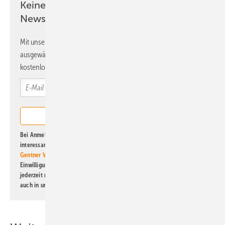
Keine Zeit? Kein Problem mit dem ERE
Newsletter!
Mit unserem Newsletter erhalten Sie regelmäßig von uns
ausgewählte Informationen und Neuigkeiten, gebündelt und
kostenlos direkt ins Postfach.
Bei Anmeldung zu diesem Newsletter bin ich damit einverstanden, über
interessante Verlags- und Online-Angebote
der Marken der Alfons W.
Gentner Verlag GmbH & Co. KG
informiert zu werden. Diese
Einwilligung kann ich jederzeit widerrufen und eine Abmeldung ist
jederzeit möglich. Informationen zum Umgang mit Daten finden Sie
auch in unserer
Datenschutzerklärung
.