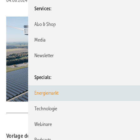
04.08.2024
|
Druckvorschau
Services
Abo & Shop
Media
Newsletter
Specials
Energiemarkt
Vattenfall
Technologie
Webinare
Vorlage des Optionenpapiers zum künftigen
Podcasts