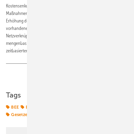
Kostensenkung der Energiewende in einem umfassenden
Maßnahmenpaket dargelegt. Dieses beinhaltet eine signifikante
Erhöhung der Flexibilität im Strommarkt, die bessere Nutzung der
vorhandenen Netzinfrastruktur durch Überbauung der
Netzverknüpfungspunkte sowie die Einführung eines
mengenbasierten Absicherungssystems anstelle des bisherigen
zeitbasierten Modells.(nw)
Teilen
Link kopieren
Tags
BEE
Bundespolitik
Energiemarkt
Energierecht
Gesetze
Klimagesetze
Klimapolitik
Strommarkt