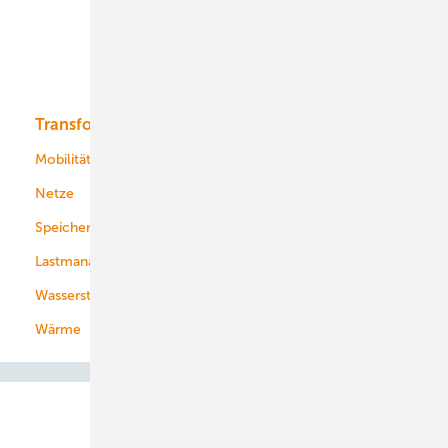
Offshore-Wind
Solar
Bioenergie
Transformation
Energieversorger
Service
Mobilität
Kommunen
Netze
Stadtwerke
Speicher
Energiekonzerne
Lastmanagement
Wasserstoff
Wärme
Abo- & Leserservice