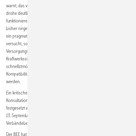
warnt, das vom BMWK favorisierte Modell für gesicherte Leistung
drohe deutlich zu kompliziert zu werden, ohne klare Indikation, ob es
funktionieren wird. „Denn diese Art eines Kapazitätsmechanismus ist
bisher nirgendwo auf der Welt implementiert worden. Benötigt wird
ein pragmatischer Ansatz, der nicht jeden Eventualfall abzudecken
versucht, sondern vor allem das wichtige Ziel – die
Versorgungssicherheit – in den Mittelpunkt rückt.“
Das
Kraftwerkssicherheitsgesetz (KWSG) müsse das BMWK nun ebenfalls
schnellstmöglich auf den Tisch legen, so dass die erforderliche
Kompatibilität sichergestellt werden kann und Investitionen angereizt
werden.
Ein kritischer Punkt in der aktuellen Diskussion ist die
Konsultationsfrist, die auf den 28. August inmitten der Hauptferienzeit
festgesetzt wurde. Der BEE fordert eine Verlängerung der Frist bis zum
13. September, um eine geordnete und verfassungsrechtlich gebotene
Verbändebeteiligung zu ermöglichen.
Der BEE hat seine Vorschläge zur Flexibilitätssteigerung und