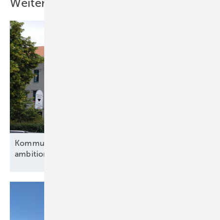
Weitere Inhalte
Kommunen und Verbände fordern eine
ambitionierte
Energiewende