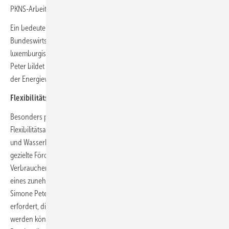
PKNS-Arbeiten als wichtiger Schritt gesehen.
Ein bedeutender Punkt des Berichts ist das klare Bekenntnis des
Bundeswirtschaftsministeriums (BMWK) zur einheitlichen deutsch-
luxemburgischen Stromgebotszone. Laut BEE-Präsidentin Simone
Peter bildet dies eine solide Grundlage, um die Herausforderungen
der Energiewirtschaftstransformation nachhaltig anzugehen.
Flexibilitätsoptionen positiv bewertet
Besonders positiv bewertet der BEE die angekündigte
Flexibilitätsagenda. Bisher waren Flexibilitätsoptionen wie Bioenergie
und Wasserkraft nur unzureichend integriert oder sogar blockiert. Die
gezielte Förderung von Erzeuger-, Speicher- und
Verbraucherflexibilitäten sei jetzt essenziell, um den Anforderungen
eines zunehmend erneuerbaren Stromsystems gerecht zu werden.
Simone Peter betont, dass die Energiewende hohe Investitionen
erfordert, die nur durch verlässliche Rahmenbedingungen gesichert
werden können. Jede Reform müsse darauf abzielen, die