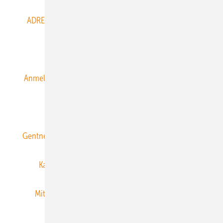
ADRESSBUCH der WIND- und SOLARENERGIE
AGB
Alle Inhalte chronologisch
Anmelden
Anmeldung & Registrierung
Datenschutz
E-Paper
ERNEUERBARE ENERGIEN abonnieren
Gentner Energy Media
Gentner Verlag
Impressum
Karriere bei Gentner
Team
Mediaservice
Mitgliedschaften und Engagement
Newsletter
Privacy Manager
RSS-Feed