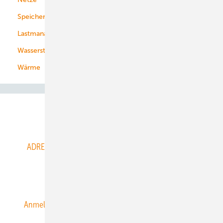
Speicher
Energiekonzerne
Lastmanagement
Wasserstoff
Wärme
Abo- & Leserservice
ADRESSBUCH der WIND- und SOLARENERGIE
AGB
Alle Inhalte chronologisch
Anmelden
Anmeldung & Registrierung
Datenschutz
E-Paper