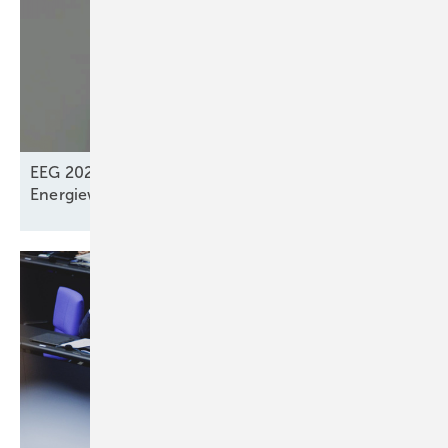
EEG 2027: „Systemdienliches Zusammenspiel“ der
Energiewendeakteure? –
Fehlt!