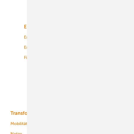
Unsere Themen
Energiemarkt
Technologie
Energierecht
Planung
Energiemärkte weltweit
Logistik
Finanzierung
Betrieb
Onshore-Wind
Offshore-Wind
Solar
Bioenergie
Transformation
Energieversorger
Service
Mobilität
Kommunen
Netze
Stadtwerke