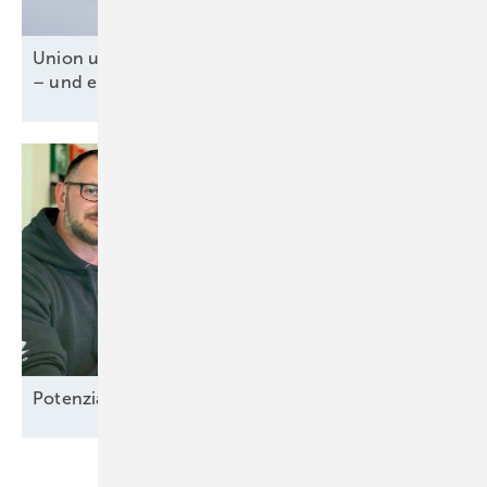
Union und SPD für Tankzuschuss und Steuererlass
– und ein fossiles
Weiter-so!
Potenzial-Pflege auf
Borkum