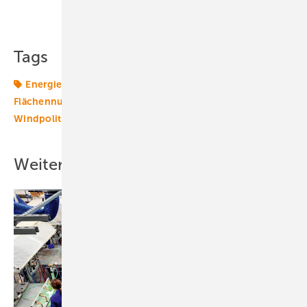
Teilen
Link kopieren
Tags
Energiemarkt
Energiemärkte weltweit
Flächennutzungsplan
Freiflächen
Windmarkt
Windpolitik
Windrecht
Weitere Inhalte