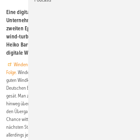
Eine digitale Lösung zur Flächenakquise hat das Berliner
Unternehmen Caeli Wind auf die Beine gestellt. In der
zweiten Episode des Windenergie.Macher-Podcasts von
wind-turbine.com spricht Gründer und Geschäftsführer
Heiko Bartels mit dem Host Bernd Weidmann über seine
digitale Windflächen-Plattform.
Windenergie.Macher
kommen jetzt mit einer
neuen Podcast-
Folge.
Windenergie-Projektentwickler sind ständig auf der Suche nach
guten Windkraftflächen – doch diese sind wie ein Sitzplatz im ICE der
Deutschen Bahn an Tagen vor Heiligabend: Heiß begehrt, aber rar
gesät. Man zwängt sich quer durch die Gänge dutzender Waggons,
hinweg über abgestelltes Gepäck und vorbei an Fahrgästen, die in
den Übergangen auf dem Boden verharren und ebenfalls ihre
Chance wittern. Wenn man doch nur wüsste, welcher Platz an der
nächsten Station frei wird! Um das herauszufinden, müsste man
allerdings jeden einzelnen Reisenden persönlich fragen – und es ist