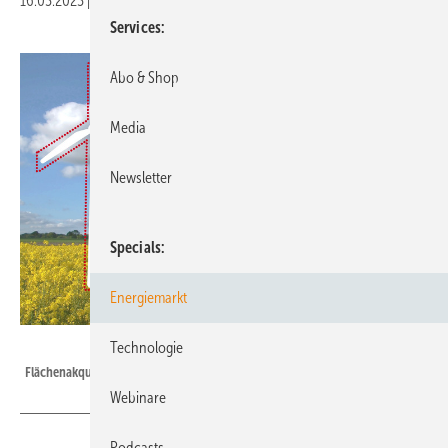
16.03.2023
|
Druckvorschau
Services
Abo & Shop
Media
Newsletter
Specials
Energiemarkt
wind-turbine.com
Technologie
Flächenakquise ist eine Herausforderung.
Webinare
Podcasts