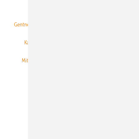
ERNEUERBARE ENERGIEN abonnieren
Gentner Energy Media
Gentner Verlag
Impressum
Karriere bei Gentner
Team
Mediaservice
Mitgliedschaften und Engagement
Newsletter
Privacy Manager
RSS-Feed
Veranstaltungen / Webinare
© 2026 ERNEUERBARE ENERGIEN