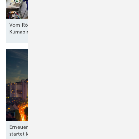
Vom Röhrenfernseher zur
Klimapionier-Technologie
Erneuerbare-Energien-Branchentag in Hannover
startet kommunale
Offensive