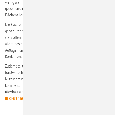
wenig wahrscheinlich, dass bald Aussteigende bereitwillig Bescheid
geben und ihren Sitzplatz aktiv anbieten. Die klassische
Flächenakquise ist auch nicht minder anstrengend.
Die Flächenakquise zeigt einige Parallelen zur Sitzplatzsuche im ICE: Es
geht durch viele verschiedene Regionen Deutschlands, die Augen
stets offen nach einer lukrativen Chance. Auf dem Weg dorthin wartet
allerdings noch eine ganze Reihe an Prüfverfahren, Analysen,
Auflagen und langwierigen Formalitäten – dabei permanent die
Konkurrenz im Nacken.
Zudem stellt sich die Frage: Welche Besitzer von land- oder
forstwirtschaftlichen Flächen möchten selbige zur Windenergie-
Nutzung zur Verfügung stellen? Wo sind diese Flächenbesitzer, wie
komme ich mit ihnen in Kontakt und ist es auf ihren Flächen dann
überhaupt möglich, Windräder zu errichten?
Antworten gibt es
in dieser neuen Podcast-Folge.