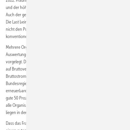
2022. Fraunhofer ISE vermutet, dass aufgrund der hohen Strompreise
und der höheren Temperaturen deutlich Strom eingespart wurde.
Auch der gestiegene Selbstverbrauch von Solarstrom senke die Last.
Die Last beinhaltet den Stromverbrauch und die Netzverluste, aber
nicht den Pumpstromverbrauch und den Eigenverbrauch der
konventionellen Kraftwerke.
Mehrere Organisationen hatten bereits zum Jahresende
Auswertungen für den Ökostrom-Anteil im Strommix 2023
vorgelegt. Die AGEE Stat, der BDEW und das ZSW beziehen sich dabei
auf Bruttoverbrauch und Bruttoerzeugung. Auf den
Bruttostromverbrauch bezieht sich auch das Ziel der
Bundesregierung, bis zum Jahr 2030 einen Anteil von 80 Prozent
erneuerbarer Energien zu erreichen. Für 2023 kalkulierte die AGEE Stat
gute 50 Prozent, ZSW und BDEW knapp 52 Prozent. Dabei betonen
alle Organisationen die Vorläufigkeit der Daten. Verlässliche Werte
liegen in der Regel erst im Frühjahr vor.
Dass das Fraunhofer ISE auf so hohe Wert kommt, erklärt sich zu