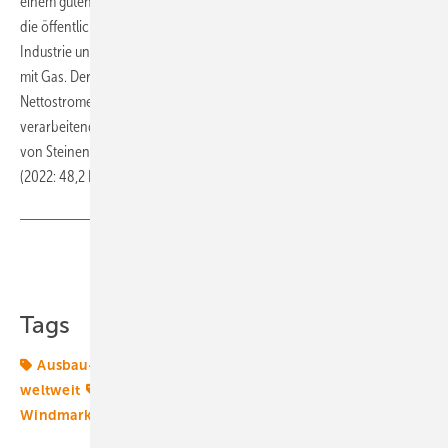
einem guten Teil durch den Fokus auf
die öffentliche Nettostromerzeugung, bei der die Eigenerzeugung von
Industrie und Gewerbe außen vor bleibt. Diese erfolge hauptsächlich
mit Gas. Der Anteil der Erneuerbaren Energien an der gesamten
Nettostromerzeugung einschließlich der Kraftwerke der „Betriebe im
verarbeitenden Gewerbe sowie im Bergbau und in der Gewinnung
von Steinen und Erden“ liegt laut Fraunhofer ISE bei 54,9 Prozent
(2022: 48,2 Prozent). (nw)
Teilen
Link kopieren
Tags
Ausbau-Ziele
Energiemarkt
Energiemärkte
weltweit
ISE
Solarmodule
Windenergie
Windmarkt
Windstromvermarktung
lästen