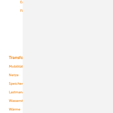
Energiemärkte weltweit
Logistik
Finanzierung
Betrieb
Onshore-Wind
Offshore-Wind
Solar
Bioenergie
Transformation
Energieversorger
Service
Mobilität
Kommunen
Netze
Stadtwerke
Speicher
Energiekonzerne
Lastmanagement
Wasserstoff
Wärme