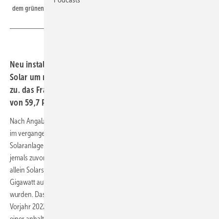
dem grünen Wirtschaftsministerium von Robert Habeck ein gutes Tempo.
Neu installierte Photovoltaik-Leistung legte laut BSW
Solar um rund 85 Prozent gegenüber dem Vorjahr
zu. das Fraunhofer ISE hat derweil einen Ökostromanteil
von 59,7 Prozent für das Jahr 2023 ermittelt.
Nach Angaben des Bundesverbandes Solarwirtschaft (BSW) wurden
im vergangenen Jahr in Deutschland mehr als eine Million neue
Solaranlagen zur Strom- oder Wärmeerzeugung installiert, mehr als
jemals zuvor. Aus Daten der Bundesnetzagentur geht hervor, dass
allein Solarstromsysteme mit einer Spitzenleistung von rund 14
Gigawatt auf Dächern und Freiflächen neu in Betrieb genommen
wurden. Das sind 85 Prozent mehr Photovoltaik-Leistung als im
Vorjahr 2022 (rd. 7,5 GW). Für 2024 rechnet der Branchenverband mit
einer anhaltend hohen Nachfrage. Er begründet dies mit weiter