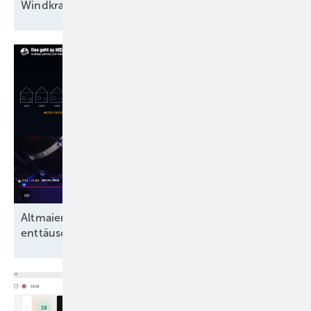
Windkraftfirmament
Altmaier, Löhr, Lanz und der angeblich
enttäuschende Anteil grüner
Energien