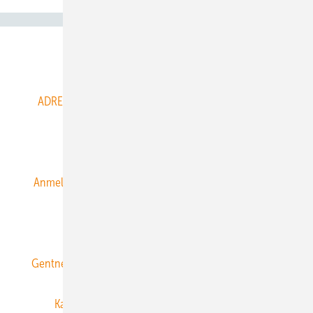
Abo- & Leserservice
ADRESSBUCH der WIND- und SOLARENERGIE
AGB
Alle Inhalte chronologisch
Anmelden
Anmeldung & Registrierung
Datenschutz
E-Paper
ERNEUERBARE ENERGIEN abonnieren
Gentner Energy Media
Gentner Verlag
Impressum
Karriere bei Gentner
Team
Mediaservice