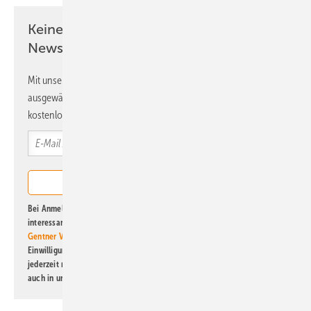
Keine Zeit? Kein Problem mit dem ERE
Newsletter!
Mit unserem Newsletter erhalten Sie regelmäßig von uns
ausgewählte Informationen und Neuigkeiten, gebündelt und
kostenlos direkt ins Postfach.
Bei Anmeldung zu diesem Newsletter bin ich damit einverstanden, über
interessante Verlags- und Online-Angebote
der Marken der Alfons W.
Gentner Verlag GmbH & Co. KG
informiert zu werden. Diese
Einwilligung kann ich jederzeit widerrufen und eine Abmeldung ist
jederzeit möglich. Informationen zum Umgang mit Daten finden Sie
auch in unserer
Datenschutzerklärung
.