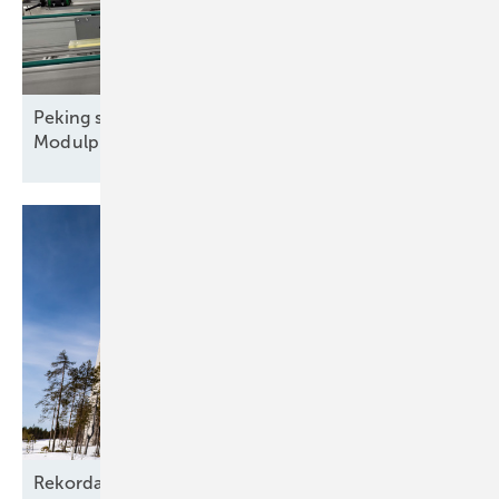
Peking streicht Exportrabatte – steigen die
Modulpreise?
Rekordausbau mit zehn aufgehenden Sternen am