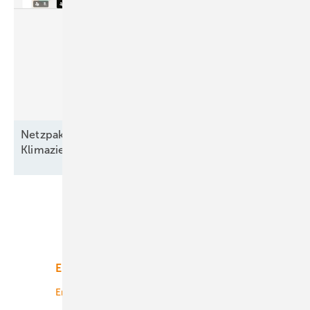
Netzpaket und EEG bremsen den Ausbau –
Klimaziele und hunderttausende Jobs
bedroht!
Unsere Themen
Energiemarkt
Technologie
Energierecht
Planung