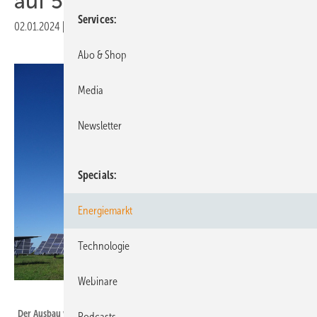
auf 59,7 Prozent
Services
02.01.2024
|
Druckvorschau
Abo & Shop
Media
Newsletter
Specials
Energiemarkt
Technologie
Webinare
BWE / Sandra Majer
Der Ausbau von Wind- und Solaranlagen gewinnt in Deutschland unter
Podcasts