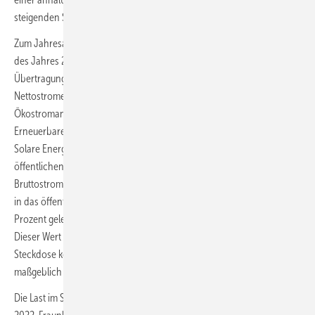
steigenden Strompreisen und attraktiven Förderkonditionen.
Zum Jahresanfang legt auch das Fraunhofer ISE eine Energiebilanz
des Jahres 2023 vor. Mit Daten der Strombörse und der
Übertragungsnetzbetreiber sowie der öffentlichen
Nettostromerzeugung als Bezugswert kommt diese auf einen
Ökostromanteil von 59,7 Prozent. Bezugsgröße für diesen
Erneuerbare-Energien-Anteil 2023 ist laut dem Fraunhofer Institut für
Solare Energiesysteme ISE die deutsche Nettostromerzeugung zur
öffentlichen Stromversorgung. Sie ist die Differenz zwischen
Bruttostromerzeugung und Eigenverbrauch der Kraftwerke und wird
in das öffentliche Netz eingespeist. Der Anteil an der Last habe bei 57,1
Prozent gelegen (Vorjahr: 50,2 Prozent), heißt es vom Fraunhofer ISE.
Dieser Wert repräsentiere den Strommix, der letztlich aus der
Steckdose komme. Diese Nettogrößen sind laut Fraunhofer ISE
maßgeblich für den Stromhandel und die Netzauslastung.
Die Last im Stromnetz betrug 457 TWh, das seien 26 TWh weniger als