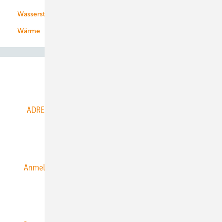
Wasserstoff
Wärme
Abo- & Leserservice
ADRESSBUCH der WIND- und SOLARENERGIE
AGB
Alle Inhalte chronologisch
Anmelden
Anmeldung & Registrierung
Datenschutz
E-Paper
ERNEUERBARE ENERGIEN abonnieren