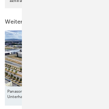
auch in unserer
Datenschutzerklärung
.
Weitere Inhalte
Panasonic in Pilsen: Von der
Unterhaltungselektronik zur
Wärmewende