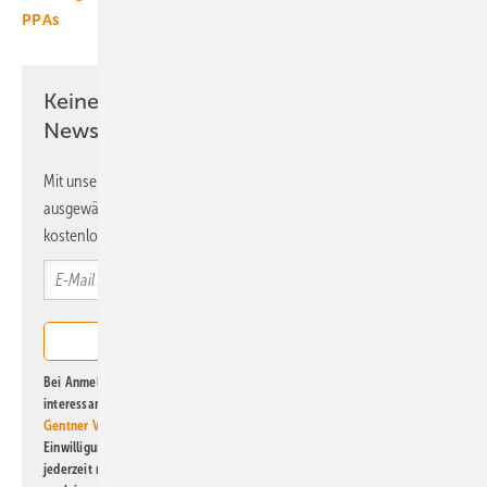
PPAs
Keine Zeit? Kein Problem mit dem ERE
Newsletter!
Mit unserem Newsletter erhalten Sie regelmäßig von uns
ausgewählte Informationen und Neuigkeiten, gebündelt und
kostenlos direkt ins Postfach.
Bei Anmeldung zu diesem Newsletter bin ich damit einverstanden, über
interessante Verlags- und Online-Angebote
der Marken der Alfons W.
Gentner Verlag GmbH & Co. KG
informiert zu werden. Diese
Einwilligung kann ich jederzeit widerrufen und eine Abmeldung ist
jederzeit möglich. Informationen zum Umgang mit Daten finden Sie