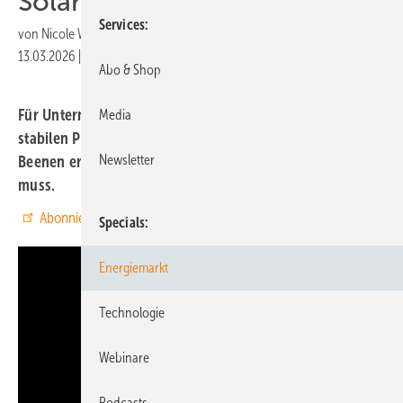
Solarbetreiber
Services
von
Nicole Weinhold
13.03.2026
|
Druckvorschau
Abo & Shop
Für Unternehmen sind PPAs eine Chance, langfristig zu
Media
stabilen Preisen Strom zu beziehen. Der PPA-Experte Nils
Newsletter
Beenen erklärt im Videointerview, was man beachten
muss.
Abonnieren Sie unseren Youtube-Channel.
Specials
Energiemarkt
Technologie
Webinare
Podcasts