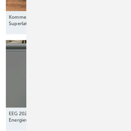
Kommentar: Warum die neuen Windkraft-
Superlative derzeit eher einen Kater
auslösen
EEG 2027: „Systemdienliches Zusammenspiel“ der
Energiewendeakteure? –
Fehlt!