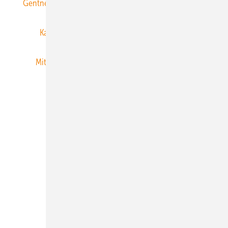
Gentner Energy Media
Gentner Verlag
Impressum
Karriere bei Gentner
Team
Mediaservice
Mitgliedschaften und Engagement
Newsletter
Privacy Manager
RSS-Feed
Veranstaltungen / Webinare
© 2026 ERNEUERBARE ENERGIEN