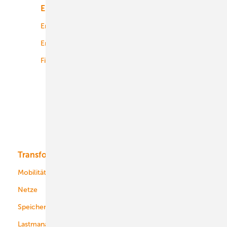
Energiemarkt
Technologie
Energierecht
Planung
Energiemärkte weltweit
Logistik
Finanzierung
Betrieb
Onshore-Wind
Offshore-Wind
Solar
Bioenergie
Transformation
Energieversorger
Service
Mobilität
Kommunen
Netze
Stadtwerke
Speicher
Energiekonzerne
Lastmanagement