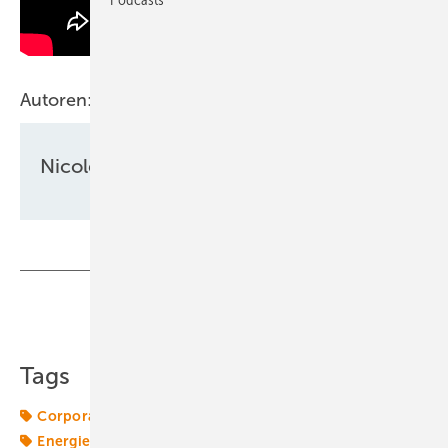
Autoren:
Nicole Weinhold
Teilen
Link kopieren
Tags
Corporate PPA
Direktvermarktung
Energiemarkt
Energiemärkte weltweit
Merchant PPA
PPA