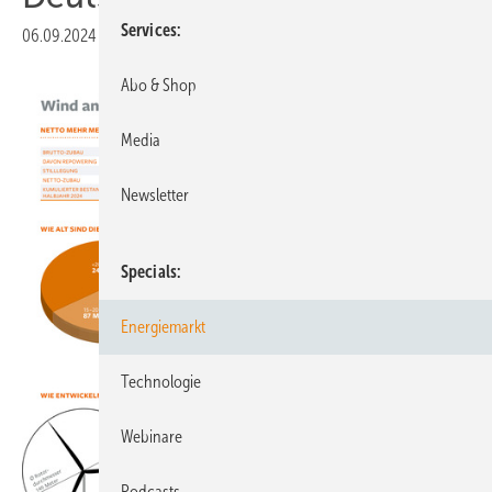
Services
06.09.2024
|
Veröffentlicht in
Ausgabe 07-2024
Abo & Shop
Media
Newsletter
Specials
Energiemarkt
Technologie
Webinare
Podcasts