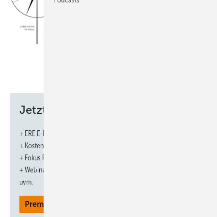
Jetzt weiterlesen und profitieren.
+ ERE E-Paper-Ausgabe – jeden Monat neu
+ Kostenfreien Zugang zu unserem Online-Archiv
+ Fokus ERE: Sonderhefte (PDF)
+ Webinare und Veranstaltungen mit Rabatten
uvm.
Premium Mitgliedschaft