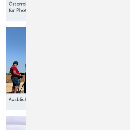
Österreich: ElWG legt neue Rechte und Pflichten
für Photovoltaik und Speicher
fest
Ausblick der Windbranche: Was kommt 2026?