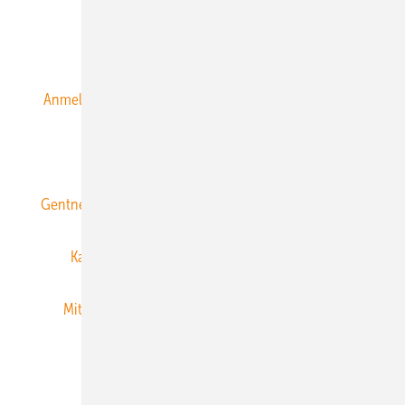
Alle Inhalte chronologisch
Anmelden
Anmeldung & Registrierung
Datenschutz
E-Paper
ERNEUERBARE ENERGIEN abonnieren
Gentner Energy Media
Gentner Verlag
Impressum
Karriere bei Gentner
Team
Mediaservice
Mitgliedschaften und Engagement
Newsletter
Privacy Manager
RSS-Feed