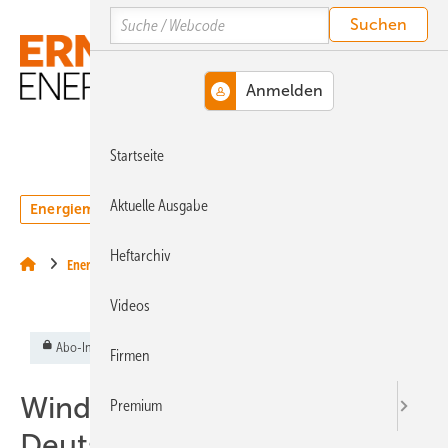
Springe
Springe
Springe
Search
auf
auf
auf
Hauptinhalt
Hauptmenü
SiteSearch
MENÜ
Startseite
Aktuelle Ausgabe
Energiemarkt
Technologie
Webinare
Podcasts
Heftarchiv
Energiemärkte weltweit
Videos
Abo-Inhalt
Firmen
Windenergieausbau in
Premium
Deutschland