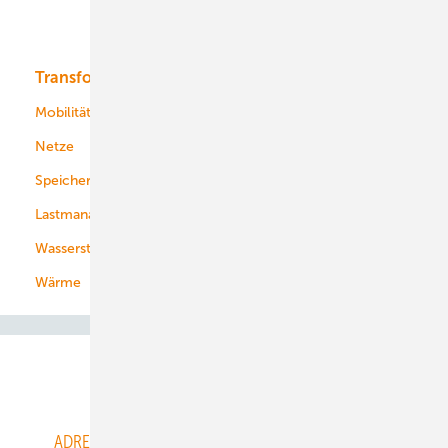
Bioenergie
Transformation
Energieversorger
Service
Mobilität
Kommunen
Netze
Stadtwerke
Speicher
Energiekonzerne
Lastmanagement
Wasserstoff
Wärme
Abo- & Leserservice
ADRESSBUCH der WIND- und SOLARENERGIE
AGB