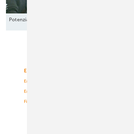
Potenzial-Pflege auf
Borkum
Unsere Themen
Energiemarkt
Technologie
Energierecht
Planung
Energiemärkte weltweit
Logistik
Finanzierung
Betrieb
Onshore-Wind
Offshore-Wind
Solar