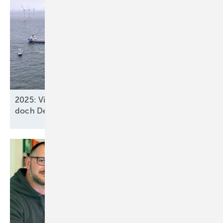
2025: Vier neue Meereswindparks stöpseln ein,
doch Deutschland verfehlt
2030-Ziel