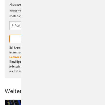
Mit unserem Newsletter erhalten Sie regelmäßig von uns
ausgewählte Informationen und Neuigkeiten, gebündelt und
kostenlos direkt ins Postfach.
Bei Anmeldung zu diesem Newsletter bin ich damit einverstanden, über
interessante Verlags- und Online-Angebote
der Marken der Alfons W.
Gentner Verlag GmbH & Co. KG
informiert zu werden. Diese
Einwilligung kann ich jederzeit widerrufen und eine Abmeldung ist
jederzeit möglich. Informationen zum Umgang mit Daten finden Sie
auch in unserer
Datenschutzerklärung
.
Weitere Inhalte