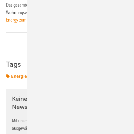
Das gesamte Whitepaper „Energierechtliche Entwicklungen für die
Wohnungswirtschaft“ finden Sie auf der
Webseite von Ampeers
Energy zum Download
.
Teilen
Link kopieren
Tags
Energiemarkt
Energierecht
Gebäude
Keine Zeit? Kein Problem mit dem ERE
Newsletter!
Mit unserem Newsletter erhalten Sie regelmäßig von uns
ausgewählte Informationen und Neuigkeiten, gebündelt und