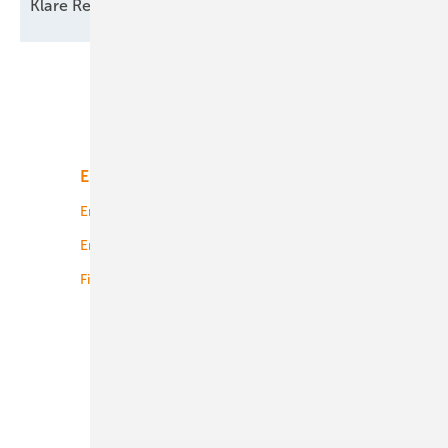
Klare Regeln statt
Reformchaos
Unsere Themen
Energiemarkt
Technologie
Energierecht
Planung
Energiemärkte weltweit
Logistik
Finanzierung
Betrieb
Onshore-Wind
Offshore-Wind
Solar
Bioenergie