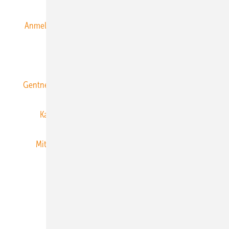
Anmeldung & Registrierung
Datenschutz
E-Paper
ERNEUERBARE ENERGIEN abonnieren
Gentner Energy Media
Gentner Verlag
Impressum
Karriere bei Gentner
Team
Mediaservice
Mitgliedschaften und Engagement
Newsletter
Privacy Manager
RSS-Feed
Veranstaltungen / Webinare