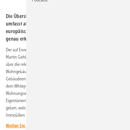
Die Übersicht richtet sich an Immobilieneigentümer und
umfasst alle Regelungen auf Bundes- und auf
europäischer Ebene. Damit können Hauseigentümer
genau erkennen, welche Gesetze für sie relevant sind.
Der auf Energierecht und erneuerbare Energien spezialisierte Anwalt
Martin Gehbald hat im Auftrag von Ampeers Energy eine Übersicht
über die relevanten energierechtlichen Rahmenbedingungen für
Wohngebäude erstellt. Apeers Energy hat sich auf die Planung von
Gebäudeenergiesystemen und Mieterstromprojekten spezialisiert. Mit
dem Whitepaper „Energierechtliche Entwicklungen für die
Wohnungswirtschaft“ will das Unternehmen unter anderem den
Eigentümern von Mehrfamilienhäusern Informationen an die Hand
geben, welche Vorgaben sie einhalten müssen und wie sie ihre
Immobilien fit für ein modernes Energiesystem machen können.
Wollen Sie über die Energiewende auf dem Laufenden bleiben?