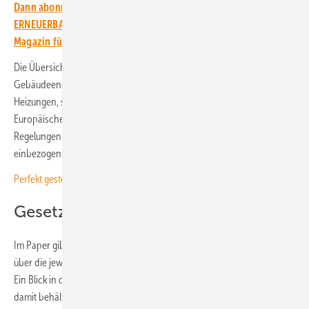
Dann abonnieren Sie einfach den kostenlosen Newsletter von
ERNEUERBARE ENERGIEN – dem größten verbandsunabhängigen
Magazin für erneuerbare Energien in Deutschland!
Die Übersicht umfasst nicht nur das deutsche Klimagesetz, das
Gebäudeenergiegesetz mit den Regelungen zum Einbau von
Heizungen, sondern auch europäische Regelungen wie das
Europäische Klimaschutzgesetz, die Gebäuderichtlinie EPBD, die
Regelungen zum Emissionshandelssystem, in das auch Gebäude mit
einbezogen sind.
Perfekt gesteuert
Gesetzestext trotzdem lesen
Im Paper gibt Martin Gehbald zunächst eine sehr kurze Übersicht
über die jeweilige Regelung, ohne dabei zu sehr ins Detail zu gehen.
Ein Blick in den Gesetzestext erspart die Übersicht also nicht. Doch
damit behält der Immobilieneigentümer den Überblick, welche