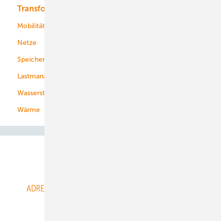
Transformation
Energieversorger
Service
Mobilität
Kommunen
Netze
Stadtwerke
Speicher
Energiekonzerne
Lastmanagement
Wasserstoff
Wärme
Abo- & Leserservice
ADRESSBUCH der WIND- und SOLARENERGIE
AGB
Alle Inhalte chronologisch
Anmelden