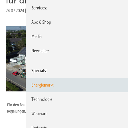
für die Wohnungswirtschaft
Services
24.07.2024
|
Druckvorschau
Abo & Shop
Media
Newsletter
Specials
Energiemarkt
Reihenwohungsbau GmbH
Technologie
Für den Bau und Betrieb von Gebäude gibt es inzwischen jede Menge
Regelungen, die eingehalten werden müssen.
Webinare
Podcasts