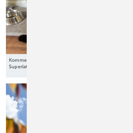
Kommentar: Warum die neuen Windkraft-
Superlative derzeit eher einen Kater
auslösen