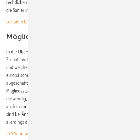
rechtlichen Regelungen er einhalten muss. So kann er beispielsweise
die Sanierung besser planen.
Leitfaden für PV auf Logistikgebäuden im Bestand ist erschienen
Mögliche Änderungen
In der Übersicht wagt Martin Gehbald aber auch einen Blick in die
Zukunft und zeigt, welche Änderungen noch bevorstehen können
und welche nicht. So geht er beispielsweise nicht davon aus, dass die
europäische Gebäuderichtlinie verändert, abgeschwächt oder sogar
abgeschafft wird. Denn dafür ist die Zustimmung aller 27
Mitgliedsstaaten der EU und zusätzlich der EU-Kommission
notwendig, was sehr unwahrscheinlich ist. Ähnlich verhält es sich
auch mit anderen europäischen Regelungen. Auf nationaler Ebene
sind bei Änderungen der Zusammensetzung des Bundestages
allerdings durchaus schnelle Änderungen möglich.
In 5 Schritten zu weniger CO2 im Immobilienbestand