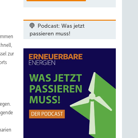
Podcast: Was jetzt
passieren muss!
 kommen
hnell,
sel zur
orts
iegen.
ragende
narien