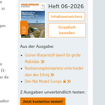
ür
Heft 06-2026
, so
Inhaltsverzeichnis
gien
Einzelheft
bestellen
Aus der Ausgabe:
Grüner Wasserstoff bereit für große
Maßstäbe
re
Realisierungskompetenz entscheidet
 EE-
über den
Erfolg
er die
Drei Mal Modell
Europa
2 Ausgaben unverbindlich testen:
sektor
Jetzt kostenlos testen!