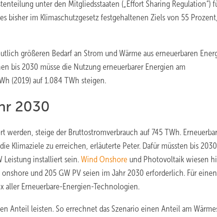
nteilung unter den Mitgliedsstaaten („Effort Sharing Regulation“) f
s bisher im Klimaschutzgesetz festgehaltenen Ziels von 55 Prozent
eutlich größeren Bedarf an Strom und Wärme aus erneuerbaren Ener
nen bis 2030 müsse die Nutzung erneuerbarer Energien am
Wh (2019) auf 1.084 TWh steigen.
hr 2030
iert werden, steige der Bruttostromverbrauch auf 745 TWh. Erneuerba
e Klimaziele zu erreichen, erläuterte Peter. Dafür müssten bis 2030
eistung installiert sein.
Wind Onshore
und Photovoltaik wiesen hi
d onshore und 205 GW PV seien im Jahr 2030 erforderlich. Für einen
ix aller Erneuerbare-Energien-Technologien.
en Anteil leisten. So errechnet das Szenario einen Anteil am Wärme