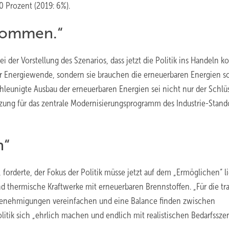
0 Prozent (2019: 6%).
 kommen.“
bei der Vorstellung des Szenarios, dass jetzt die Politik ins Handeln
r Energiewende, sondern sie brauchen die erneuerbaren Energien sc
hleunigte Ausbau der erneuerbaren Energien sei nicht nur der Schlüs
tzung für das zentrale Modernisierungsprogramm des Industrie-Stand
n“
orderte, der Fokus der Politik müsse jetzt auf dem „Ermöglichen“ l
nd thermische Kraftwerke mit erneuerbaren Brennstoffen. „Für die t
Genehmigungen vereinfachen und eine Balance finden zwischen
litik sich „ehrlich machen und endlich mit realistischen Bedarfssze