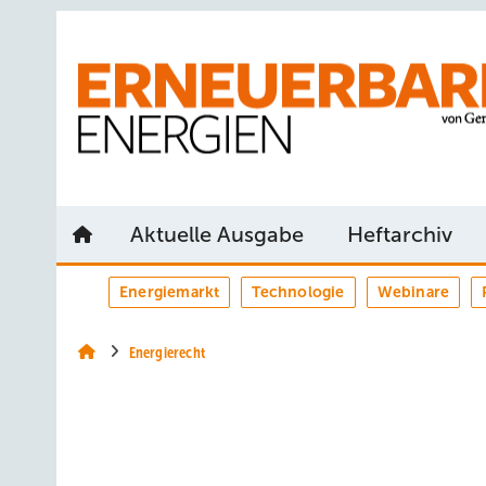
Springe
Springe
Springe
auf
auf
auf
Hauptinhalt
Hauptmenü
SiteSearch
Aktuelle Ausgabe
Heftarchiv
Energiemarkt
Technologie
Webinare
Energierecht