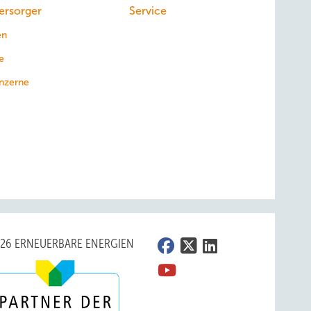
ersorger
Service
en
e
nzerne
026 ERNEUERBARE ENERGIEN