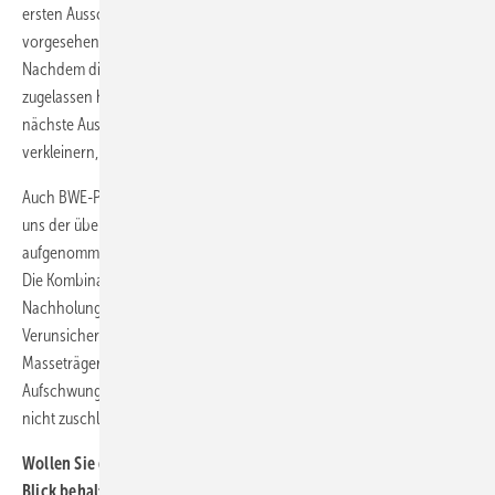
ersten Ausschreibungsrunde aus, während die drei für 2021
vorgesehenen Tender jeweils mit 1.500 MW vorgesehen waren.
Nachdem die Behörden nun 1.160 MW neu für Ausschreibungen
zugelassen haben, könnte die zuständige Bundesnetzagentur die
nächste Ausschreibungsrunde im Mai nun um bis zu 300 MW
verkleinern, prognostiziert Quentin.
Auch BWE-Präsident Hermann Albers warnt: „Große Sorge bereitet
uns der überhastet und ohne Diskussion in das EEG2021
aufgenommene Kürzungsmechanismus für Ausschreibungsvolumen.
Die Kombination von schnellen Kürzungen mit um Jahre verzögerten
Nachholungen nicht ausgeschriebener Mengen, sorgt für breite
Verunsicherung und kann nun auch real den Ausbau des
Masseträgers der Energiewende beschneiden. Insgesamt steht der
Aufschwung vor der Tür. Die Bundesnetzagentur darf diese Tür jetzt
nicht zuschlagen.“
Wollen Sie den Windenergieausbau in den Bundesländern im
Blick behalten? Dann abonnieren Sie doch unseren kostenlosen