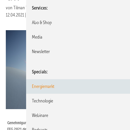
von
Tilman Weber
Services
12.04.2021
|
Druckvorschau
Abo & Shop
Media
Newsletter
Specials
Energiemarkt
Technologie
BWE
Webinare
Genehmigungsschub für Windenergieausbau an Land – doch blockiert das
EEG 2021 den Ausbau nun sofort wieder?
Podcasts