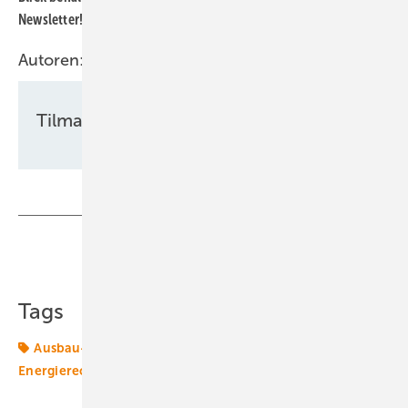
Newsletter!
Hier können Sie sich anmelden.
Autoren:
Tilman Weber
Teilen
Link kopieren
Tags
Ausbau-Ziele
Energiemarkt
Energiepolitik
Energierecht
Politik
licht