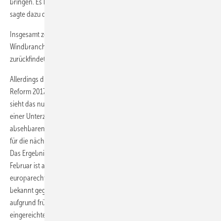
bringen. Es braucht gerade in den Industrieregionen mehr Zubau“,
sagte dazu der BWE-Präsident Hermann Albers.
Insgesamt zeigten „die Zahlen zu den Genehmigungen, dass die
Windbranche Schritt für Schritt auf einen positiven Ausbaupfad
zurückfindet“, lobte Albers die Entwicklung dennoch als positiv.
Allerdings droht nun bereits eine neue Bremse für den nach der EEG-
Reform 2017 heftig eingebrochenen Onshore-Windkraftausbau. So
sieht das nun neue EEG 2021 vor, dass die Bundesregierung nach
einer Unterzeichnung einer Ausschreibung und bei einem gleichzeitig
absehbaren unzureichenden Volumen neu genehmigter Kapazitäten
für die nächste Ausschreibungsrunde den Tender verkleinern darf.
Das Ergebnis der ersten Ausschreibung im Jahr 2021 vom ersten
Februar ist aufgrund einer zudem noch ausstehenden
europarechtlichen Genehmigung für das EEG 2021 noch nicht
bekannt gegeben worden. Allerdings geht Statistikexperte Quentin
aufgrund früherer Schätzungen und jüngster Datenlage von
eingereichten Ausschreibungsbewerbungen für nur 700 MW in der