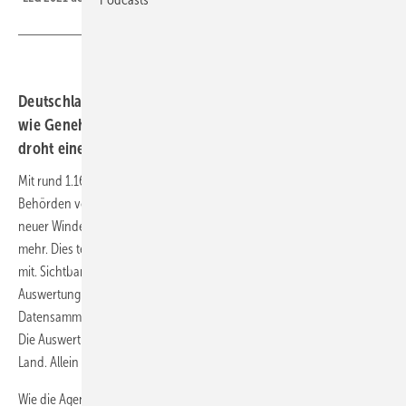
Deutschlands Windkraft an Land gewinnt stark an Fahrt,
wie Genehmigungen neuer Parks belegen. Doch schon
droht eine neue gesetzliche Bremse.
Mit rund 1.160 Megawatt (MW) Erzeugungskapazität genehmigten die
Behörden vom 5. Januar bis zum 6. April bundesweit so viel Zubau
neuer Windenergieleistung wie in einem ersten Quartal seit 2016 nicht
mehr. Dies teilte der Bundesverband Windenergie (BWE) nach Ostern
mit. Sichtbar werde der neue Schub für den Windkraftausbau in einer
Auswertung des Marktstammdatenregisters – der offiziellen
Datensammlung für den deutschen Erneuerbare-Energien-Ausbau.
Die Auswertung stammt von der Berliner Fachagentur Windenergie an
Land. Allein im März gab es demnach grünes Licht für 800 MW.
Wie die Agentur auf Nachfrage von ERNEUERBARE ENERGIEN zudem