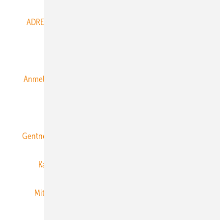
ADRESSBUCH der WIND- und SOLARENERGIE
AGB
Alle Inhalte chronologisch
Anmelden
Anmeldung & Registrierung
Datenschutz
E-Paper
ERNEUERBARE ENERGIEN abonnieren
Gentner Energy Media
Gentner Verlag
Impressum
Karriere bei Gentner
Team
Mediaservice
Mitgliedschaften und Engagement
Newsletter