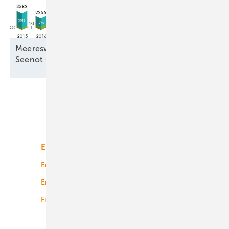
Meereswindkraftzubau blieb mit 9,3 Gigawatt in
Seenot –
letztmalig
Unsere Themen
Energiemarkt
Technologie
Energierecht
Planung
Energiemärkte weltweit
Logistik
Finanzierung
Betrieb
Onshore-Wind