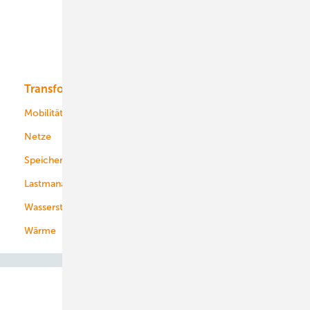
Offshore-Wind
Solar
Bioenergie
Transformation
Energieversorger
Service
Mobilität
Kommunen
Netze
Stadtwerke
Speicher
Energiekonzerne
Lastmanagement
Wasserstoff
Wärme
Abo- & Leserservice