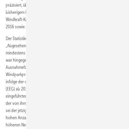
präzisiert, übertraf der März abgesehen vom Dezember 2016 als
bisherigem Rekordmonat der Genehmigungen deutscher Onshore-
Windkraft-Kapazitäten sogar auch noch alle übrigen Monate im Jahr
2016 sowie alle Monate der Vorjahre 2014 und 2015.
Der Statistikexperte der Fachagentur, Jürgen Quentin, sagt dazu:
„Abgesehen vom Ausnahmemonat Dezember 2016 gab es seit
mindestens 2013 keine bessere Monatsstatistik.“ Der Dezember 2016
war hingegen mit Genehmigungen von rund fünf GW ein
Ausnahmefall. Denn damals setzten die deutschen
Windparkprojektierer viele Vorhaben noch schnell durch, um nicht
infolge der damaligen Reform des Erneuerbare-Energien-Gesetzes
(EEG) ab 2017 diese Projekte zu schlechteren Bedingungen im neu
eingeführten Ausschreibungssystem qualifizieren zu müssen. Gemäß
der von ihm vorgenommenen Marktstammdatenregister-Auswertung
sei der jetzige Genehmigungsschub allerdings weniger die Folge einer
hohen Anzahl neu genehmigter Anlagen als vor allem der immer
höheren Nennleistungen neuer Windturbinentypen, betont Quentin.