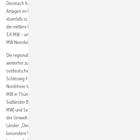
Demnach hatten die im ersten Quartal 2021 neu genehmigten
Anlagen im Durschnitt eine Nennleistung von bereits 4,82 MW, nach
ebenfalls schon 4,18 MW im ersten Quartal 2020. Noch 2016 betrug
die mittlere Nennleistung aller genehmigten Anlagen im ersten Quartal
3,4 MW – und auch 2019 waren es gemäß Quentins Auswertungen 3,6
MW Nennleistung im Mittel.
Die regionale Verteilung der Genehmigungen konzentriert sich
weiterhin zunehmend auf die Nordhälfte Deutschlands und auf einige
ostdeutsche Bundesländer. So genehmigten die Behörden in
Schleswig-Holstein 317 MW, in Niedersachsen 250 MW und in
Nordrhein-Westfalen 155 MW – vor den 141 MW in Brandenburg, 106
MW in Thüringen und 73 MW in Sachsen-Anhalt. Dagegen bleiben die
Südländer Baden-Württemberg (20 MW), Bayern (16 MW), Hessen (12
MW) und Sachsen (6 MW) abgeschlagen – trotz Regierungsbeteiligung
der Umwelt- und Klimaschutzpartei Die Grünen in dreien dieser
Länder. „Der Süden hängt sich selbst ab. Die Landespolitik hat eine
besondere Verantwortung die Energiewende wieder auf Kurs zu