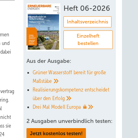
Heft 06-2026
Inhaltsverzeichnis
ehmen
Einzelheft
n und
bestellen
 dabei
Aus der Ausgabe:
Grüner Wasserstoff bereit für große
Maßstäbe
Realisierungskompetenz entscheidet
vertrag
über den
Erfolg
ring.
Drei Mal Modell
Europa
l
 nicht
2 Ausgaben unverbindlich testen:
ss sie
Jetzt kostenlos testen!
 24