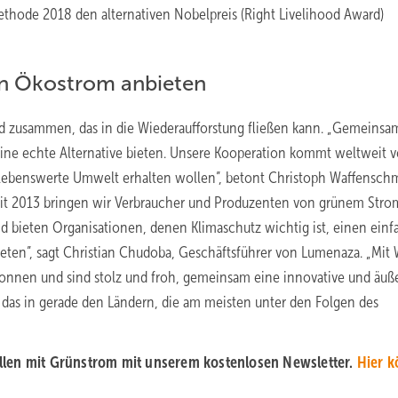
ethode 2018 den alternativen Nobelpreis (Right Livelihood Award)
en Ökostrom anbieten
d zusammen, das in die Wiederaufforstung fließen kann. „Gemeinsa
e echte Alternative bieten. Unsere Kooperation kommt weltweit v
e lebenswerte Umwelt erhalten wollen”, betont Christoph Waffenschm
Seit 2013 bringen wir Verbraucher und Produzenten von grünem Stro
d bieten Organisationen, denen Klimaschutz wichtig ist, einen ein
ten”, sagt Christian Chudoba, Geschäftsführer von Lumenaza. „Mit 
wonnen und sind stolz und froh, gemeinsam eine innovative und äuße
 das in gerade den Ländern, die am meisten unter den Folgen des
llen mit Grünstrom mit unserem kostenlosen Newsletter.
Hier 