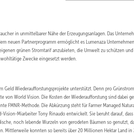
braucher in unmittelbarer Nähe der Erzeugungsanlagen. Das Untern
Mit dem neuen Partnerprogramm ermöglicht es Lumenaza Unternehme
eigenen grünen Stromtarif anzubieten, die Umwelt zu schützen und
r wohltätige Zwecke eingesetzt werden.
em Geld Wiederaufforstungsprojekte unterstützt. Denn pro Grünstrom
e von World Vision. Die Kosten der Wiederaufforstung sind dabei ge
nnte FMNR-Methode. Die Abkürzung steht für Farmer Managed Natura
-Vision-Miarbeiter Tony Rinaudo entwickelt. Sie beruht darauf, dass
ische, noch lebende Wurzeln von gerodeten Bäumen so genutzt, da
 Mittlerweile konnten so bereits über 20 Millionen Hektar Land in