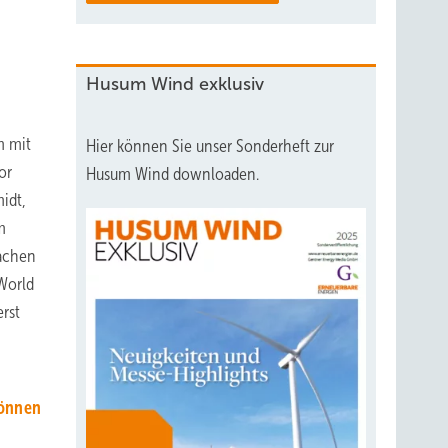
Husum Wind exklusiv
m mit
Hier können Sie unser Sonderheft zur
or
Husum Wind downloaden.
idt,
m
fachen
World
rst
können