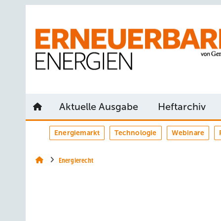
Springe
Springe
Springe
auf
auf
auf
Hauptinhalt
Hauptmenü
SiteSearch
Aktuelle Ausgabe
Heftarchiv
Energiemarkt
Technologie
Webinare
Energierecht