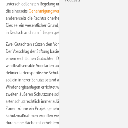
unterschiedlichsten Regelung und Gerichtsentscheiden konfrontiert,
die einerseits
Genehmigungsverfahren
in die Länge ziehen,
andererseits die Rechtssicherheit von Genehmigungen gefährden.
Dies sei ein wesentlicher Grund, warum der Ausbau der Windenergie
in Deutschland zum Erliegen gekommen sei.
Zwei Gutachten stützen den Vorschlag
Der Vorschlag der Stiftung basiert auf einem naturfachlichen und
einem rechtlichen Gutachten. Das Gutachten zum Artenschutz listet
windkraftsensible Vogelarten auf, deren Bestand gefährdet ist, und
definiert artenspezifische Schutzabstände um deren Nistplätze. Dabei
soll ein innerer Schutzabstand als Tabuzone gelten, in der keine
Windenergieanlagen errichtet werden dürfen. Außerhalb einer
zweiten äußeren Schutzzone soll Windkraft grundsätzlich
artenschutzrechtlich immer zulässig sein. Im Raum zwischen beiden
Zonen könne ein Projekt genehmigt werden, wenn festgelegte
Schutzmaßnahmen ergriffen werden, etwa das Fortlocken der Vögel
durch eine Fläche mit erhöhtem Nahrungsangebot oder technische