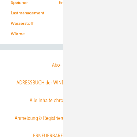
Speicher
Energiekonzerne
Lastmanagement
Wasserstoff
Wärme
Abo- & Leserservice
ADRESSBUCH der WIND- und SOLARENERGIE
AGB
Alle Inhalte chronologisch
Anmelden
Anmeldung & Registrierung
Datenschutz
E-Paper
ERNEUERBARE ENERGIEN abonnieren