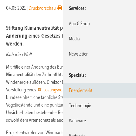
04.05.2021
|
Druckvorschau
Services
Abo & Shop
Stiftung Klimaneutralität präsentiert Vorschlag: Mit der
Änderung eines Gesetzes könnte der Konflikt entschärft
Media
werden.
Newsletter
Katharina Wolf
Mit Hilfe einer Änderung des Bundesnaturschutzes will die Stiftung
Klimaneutralität den Zielkonflikt zwischen
Artenschutz
und Ausbau der
Specials
Windenergie auflösen. Direktor Rainer Baake betonte bei der
Vorstellung eines
Lösungsvorschlags
: „Wir brauchen
Energiemarkt
bundeseinheitliche fachliche Standards für den Schutz der
Vogelbestände und eine punktuelle Reform des Artenschutzrechts, die
Technologie
Unsicherheiten bestehender Regelungen beseitigt. Nur so werden wir
sowohl dem Artenschutz als auch dem Klimaschutz gerecht.“
Webinare
Projektentwickler von Windparks sind im Planungsprozess mit
Podcasts