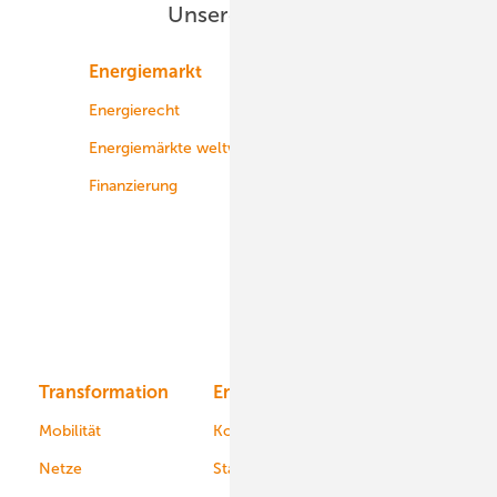
Unsere Themen
Energiemarkt
Technologie
Energierecht
Planung
Energiemärkte weltweit
Logistik
Finanzierung
Betrieb
Onshore-Wind
Offshore-Wind
Solar
Bioenergie
Transformation
Energieversorger
Service
Mobilität
Kommunen
Netze
Stadtwerke