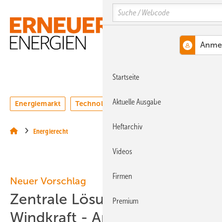
Springe
Springe
Springe
Search
auf
auf
auf
Hauptinhalt
Hauptmenü
SiteSearch
MENÜ
Startseite
Aktuelle Ausgabe
Energiemarkt
Technologie
Webinare
Podcasts
Heftarchiv
Energierecht
Videos
Firmen
Neuer Vorschlag
Zentrale Lösung für Konflikt
Premium
Windkraft - Artenschutz?