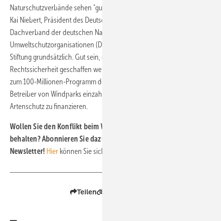
Naturschutzverbände sehen "guten Weg"
Kai Niebert, Präsident des Deutschen Naturschutzringes, dem
Dachverband der deutschen Natur-, Tier- und
Umweltschutzorganisationen (DNR), begrüßte den Vorschlag der
Stiftung grundsätzlich. Gut sein, dass so Transparenz und
Rechtssicherheit geschaffen werden könnten. Er schlug zusätzlich
zum 100-Millionen-Programm den Aufbau eines Fonds vor, in den
Betreiber von Windparks einzahlten, um weitere Maßnahmen zum
Artenschutz zu finanzieren.
Wollen Sie den Konflikt beim Windenergieausbau im Blick
behalten? Abonnieren Sie dazu einfach unseren kostenlosen
Newsletter!
Hier
können Sie sich anmelden.
Teilen
Link kopieren