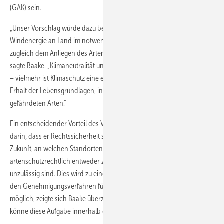
(GAK) sein.
„Unser Vorschlag würde dazu beitragen, dass der Ausbau der
Windenergie an Land im notwendigen Tempo vorankommt und
zugleich dem Anliegen des Artenschutzes Rechnung getragen wird“,
sagte Baake. „Klimaneutralität und Artenschutz sind keine Gegensätze
– vielmehr ist Klimaschutz eine entscheidende Voraussetzung für den
Erhalt der Lebensgrundlagen, insbesondere von heute bereits
gefährdeten Arten.“
Ein entscheidender Vorteil des Vorschlags liegt nach Baakes Worten
darin, dass er Rechtssicherheit schaffe. „Alle Beteiligten wissen in
Zukunft, an welchen Standorten Windenergieanlagen
artenschutzrechtlich entweder zulässig, mit Maßnahmen zulässig oder
unzulässig sind. Dies wird zu einer wesentlichen Beschleunigung bei
den Genehmigungsverfahren führen.“ Eine Umsetzung sei schnell
möglich, zeigte sich Baake überzeugt. Die kommende Regierung
könne diese Aufgabe innerhalb der ersten 100 Tage im Amt angehen.