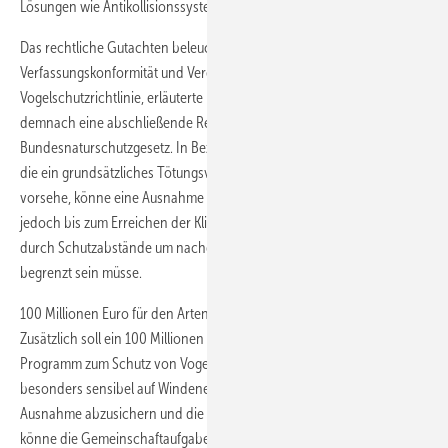
Lösungen wie Antikollisionssysteme.
Das rechtliche Gutachten beleuchtet Fragen nach
Verfassungskonformität und Vereinbarkeit mit der EU-
Vogelschutzrichtlinie, erläuterte Baake. Das Grundgesetz erlaube
demnach eine abschließende Regelung der Artenschutzfragen im
Bundesnaturschutzgesetz. In Bezug auf die EU-Vogelschutzrichtlinie,
die ein grundsätzliches Tötungsverbot unabhängig von der Art
vorsehe, könne eine Ausnahme gesetzlich geregelt werden, die
jedoch bis zum Erreichen der Klimaneutralität zeitlich befristet und
durch Schutzabstände um nachgewiesene Nistplätze eindeutig
begrenzt sein müsse.
100 Millionen Euro für den Artenschutz
Zusätzlich soll ein 100 Millionen Euro schweres Bund-Länder
Programm zum Schutz von Vogelarten aufgelegt werden, die
besonders sensibel auf Windenergieanlagen reagieren, um die
Ausnahme abzusichern und die Populationen zu stärken. Träger
könne die Gemeinschaftaufgabe Agrarstruktur und Küstenschutz