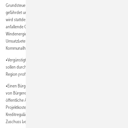
Grundsteuer ist ein Schnellschuss, der den Windkraftausbau
gefährdet und den Kommunen nicht viel hilft. Mit einer Windprämie
wird stattdessen den Kommunalhaushalten über die jetzt schon
anfallende Gewerbesteuer hinaus ein Vorteil aus der Errichtung von
Windenergieanlagen vor Ort verschafft. Eine vorher festgelegte
Umsatzbeteiligung soll von jeder Anlage in jedem Jahr an den
Kommunalhaushalt gehen.
•Vergünstigte Stromtarife ermöglichen: AnwohnerInnen vor Ort
sollen durch vergünstigten Strom von den Windenergieanlagen in der
Region profitieren können.
•Einen Bürgerenergiefonds einrichten: Indem daraus die Anlaufphase
von Bürgerenergieprojekten vorfinanziert wird, können durch eine
öffentliche Anschubfinanzierung die ersten Planungs- und
Projektkosten bezahlt werden. Kommt das Projekt zustande, wird der
Kreditregulär abbezahlt. Scheitert das Projekt, wird der Kredit als
Zuschuss betrachtet.