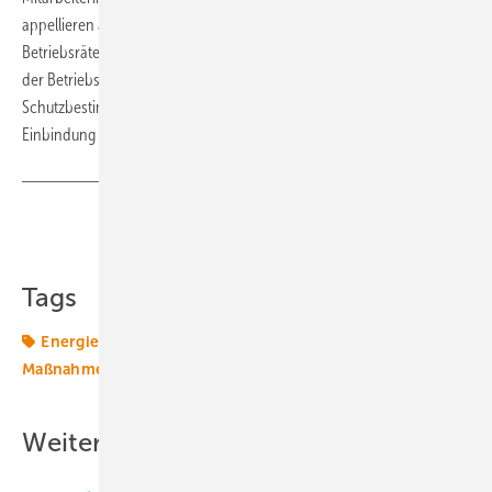
appellieren an Hersteller und Projektierer, die Bildung von
Betriebsräten zu unterstützen. Hier muss der Gesetzgeber die Rechte
der Betriebsräte stärken – etwa durch besondere
Schutzbestimmungen zur Bildung von Betriebsräten und eine stärkere
Einbindung der Betriebsräte in die Personalplanung.
Teilen
Link kopieren
Tags
Energiemarkt
Energiepolitik
Energierecht
Maßnahme
Politik
Windpolitik
Weitere Inhalte