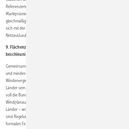
Referenzertragsmodell erweitert und im Rahmen des EEG die
Marktprämie für 60%-Standorte eingeführt werden. Denn ohne einen
gleichmäßigeren deutschlandweiten Ausbau der Windenergie wird
sich mit der Abschaltung von Kohle- und Atomkraftwerken der
Netzausbaubedarf weiter erhöhen.
9. Flächenziel festlegen, Planungs- und Genehmigungsverfahren
beschleunigen
Gemeinsam mit den Ländern muss der Bund ein Flächenziel festlegen
und mindestens zwei Prozent der Fläche in Deutschland für
Windenergie vorsehen. Ziel sollten verbindliche Flächenziele der
Länder sein. Statt pauschale Bauverbote für Windenergie zu schaffen,
soll die Bundesregierung die laufenden Regional- und
Windplanaufstellungen zur Bereitstellung von Windenergieflächen der
Länder – wo dies möglich ist – unterstützen und nicht torpedieren. Es
sind Regelungen nötig, um die Heilbarkeit von Regionalplänen bei
formalen Fehlern zu verbessern und die Digitalisierung der