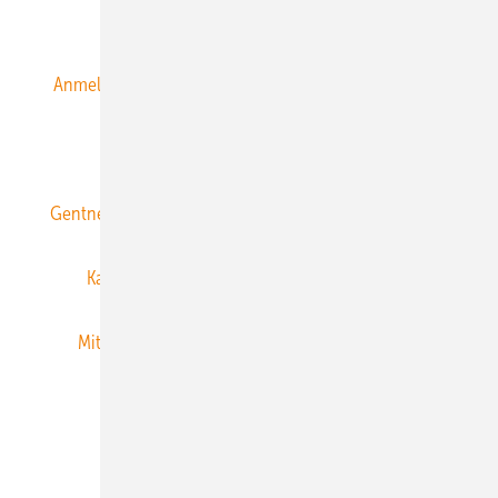
Alle Inhalte chronologisch
Anmelden
Anmeldung & Registrierung
Datenschutz
E-Paper
ERNEUERBARE ENERGIEN abonnieren
Gentner Energy Media
Gentner Verlag
Impressum
Karriere bei Gentner
Team
Mediaservice
Mitgliedschaften und Engagement
Newsletter
Privacy Manager
RSS-Feed
Veranstaltungen / Webinare