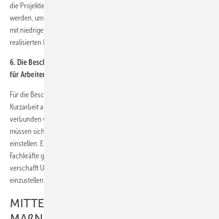
die Projektierer bei der zeitnahen Bestellung von Anlagen unterstützt
werden, um weitere Umsetzungsrisiken zu vermindern. KfW-Kredite
mit niedrigen Zinsen und KfW-Ausfallbürgschaften bei nicht
realisierten Projekten sehen wir als eine geeignete Möglichkeit.
6. Die Beschäftigten im Blick haben – Qualifizierungs-Kurzarbeit
für ArbeiterInnen
Für die Beschäftigten kriselnder Unternehmen muss daher die
Kurzarbeit auf 24 Monate ausgeweitet und mit Qualifizierung
verbunden werden. Denn auch und gerade in der Windbranche
müssen sich die Beschäftigten auf neueste technische Entwicklungen
einstellen. Eine solche „Qualifizierungs-Kurzarbeit“ trägt dazu bei, dass
Fachkräfte gehalten und weiterqualifiziert werden können und
verschafft Unternehmen Luft, sich auf neue Anforderungen
einzustellen.
MITTEL- UND LANGFRISTIGE
MAßNAHMEN: