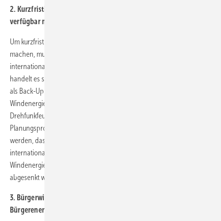
2. Kurzfristig Ausbauflächen für blockierte Windanlagen
verfügbar machen
Um kurzfristig Flächen im Umfang von etwa 1.500 MW verfügbar zu
machen, muss der Windenergieausbau um Drehfunkfeuer (D/VOR) an
internationale Standards angepasst werden. Bei Drehfunkfeuern
handelt es sich um veraltete Navigationsanlagen, die heute nur noch
als Back-Up für moderne Technik genutzt werden. Die Fachagentur
Windenergie an Land sieht aktuell zahlreiche Windanlagen durch
Drehfunkfeuer verhindert, die oftmals schon sehr weit im
Planungsprozess fortgeschritten sind. Deshalb muss dafür gesorgt
werden, dass sich die deutsche Flugsicherung endlich an
internationale Standards hält und der Mindestabstand von
Windenergieanlagen zu D/VOR-Anlagen von 15 auf 10 Kilometer
abgesenkt wird.
3. Bürgerwindparks ermöglichen, Ausschreibungen für
Bürgerenergieprojekte abschaffen