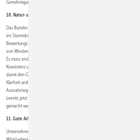
Genehmigungsverfahren voranzutreiben.
10. Natur- und Artenschutz standardisieren
Das Bundesverfassungsgericht hat der Bundesregierung schon 2018
ins Stammbuch geschrieben, dass sie für einen einheitlichen
Bewertungsmaßstab von Naturschutzfragen bei der Genehmigung
von Windenergie sorgen muss. Bisher bleibt sie bei Ankündigungen.
Es muss endlich für bundesweit einheitliche Standards für die
Koexistenz von Windenergie und Naturschutz gesorgt werden, um
damit den Genehmigungsbehörden vor Ort Bewertungsmaßstäbe,
Klarheit und Rechtssicherheit zu verschaffen. Die Nutzung der
Ausnahmegenehmigung bei gutem Zustand von Populationen, wie sie
bereits jetzt im Naturschutzgesetz vorgesehen ist, soll nutzbar
gemacht werden.
11. Gute Arbeit für saubere Energie gewährleisten
Unternehmen können langfristig nur gemeinsam mit ihren
Mitarbeiterinnen und Mitarbeitern erfolgreich sein kann. Wir