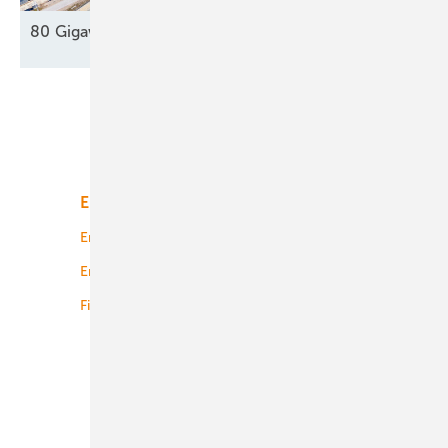
80 Gigawatt gegen die Dunkelflaute
?
Unsere Themen
Energiemarkt
Technologie
Energierecht
Planung
Energiemärkte weltweit
Logistik
Finanzierung
Betrieb
Onshore-Wind
Offshore-Wind
Solar
Bioenergie