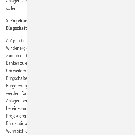
Anlagen, die an einem bisher nicht genutzten Standort gebaut werden
sollen.
5. Projektierern und Herstellern in der Krise mit KfW-
Bürgschaften helfen
Aufgrund der unsicheren Bedingungen für den weiteren Ausbau der
Windenergie in Deutschland fällt es Projektierern und Herstellern
zunehmend schwer, gute Konditionen oder überhaupt Kredite bei
Banken zu erhalten, um Windenergieprojekte umsetzen zu können.
Um weiterhin Projekte realisieren zu können, könnten KfW-
Bürgschaften eine kurzfristige Übergangslösung sein. Besonders für
Bürgerenergieprojekte sollte solch eine Finanzierung gewährleistet
werden. Darüber hinaus ist es wichtig, dass zeitnah Bestellungen von
Anlagen bei den Firmen eingehen und sich eine Kontinuität bei den
hereinkommenden Aufträgen einstellt. Dafür brauchen die
Projektierer die Perspektive, dass Genehmigungshürden entfallen,
Bürokratie abgebaut wird und gerichtliche Verfahren gestrafft werden.
Wenn sich diese positive Stimmung in der Branche einstellt, müssen