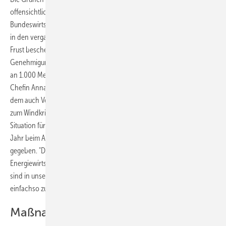
offensichtlich zeigen, dass man es auch besser machen kann als
Bundeswirtschaftsminister Peter Altmaier, der der Windkraft-Branche
in den vergangenen Monaten zweimal ein bisschen Hoffnung und viel
Frust beschert hatte. Hoffnung auf Beschleunigung bei der
Genehmigungspraxis und Frust wegen des verbissenen Festhaltens
an 1.000 Metern Abstand zur Wohnbebauung bundesweit. Grünen-
Chefin Annalena Baerbock erklärte im Vorfeld des Windgipfels, zu
dem auch Verbändevertreter gekommen waren: "Wir haben haben
zum Windkrisengespräch eingeladen, weil es eine dramatische
Situation für die Windbranche in Deutschland gibt." Es habe in diesem
Jahr beim Ausbau der Windkraft einen Einbruch um 81 Prozent
gegeben. "Das ist nicht nur dramatisch für den Klimaschutz und die
Energiewirtschaft, sondern auch für viele Beschäftigte. 40.000 Jobs
sind in unserem Land weggefallen. Und da können wir nicht
einfachso zusehen", sagte Baerbock.
Maßnahmenpaket für die Windkraft