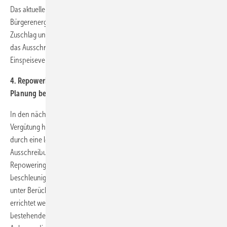
Das aktuelle Ausschreibungsverfahren erschwert besonders der
Bürgerenergie die Teilnahme, da die Unsicherheit über einen
Zuschlag und damit das finanzielle Risiko zu groß ist. Deshalb muss
das Ausschreibungssystem für Bürgerenergieprojekte zugunsten einer
Einspeisevergütung abgeschafft werden.
4. Repowering durch separate Ausschreibungen und verkürzte
Planung beschleunigen
In den nächsten Jahren fallen immer mehr alte Anlagen aus der EEG-
Vergütung heraus. Bei vielen dieser Anlagen bietet sich ein Ersatz
durch eine leistungsstärkere Anlage an. Deshalb müssen separate
Ausschreibungsverfahren und zusätzliche Mengen speziell für
Repoweringprojekte eingeführt und das Genehmigungsverfahren
beschleunigt werden, wenn die neue Anlage am selben Standort
unter Berücksichtigung der rechtlichen Vorgaben, u. a. der TA Lärm,
errichtet werden soll. Aktuell durchlaufen Windenergieanlagen, die
bestehende Anlagen ersetzen sollen, das gleiche Verfahren wie jene