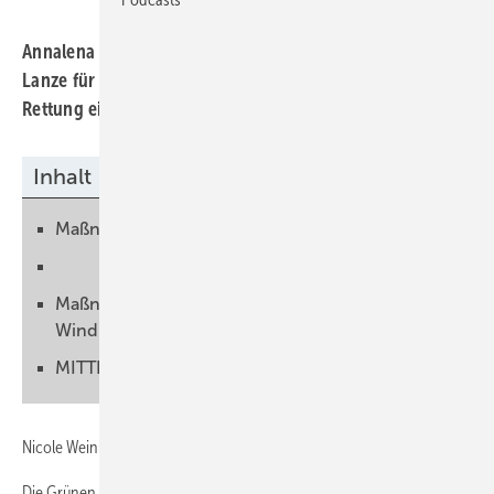
Annalena Baerbock und Anton Hofreiter brechen eine
Lanze für die Windkraft: Ein Grünen-Windgipfel zur
Rettung einer Branche.
Inhalt
Maßnahmenpaket für die Windkraft
Maßnahmenkatalog der Grünen für die
Windkraft
MITTEL- UND LANGFRISTIGE MAßNAHMEN:
Nicole Weinhold
Die Grünen haben zum Windgipfel eingeladen. Sie wollten