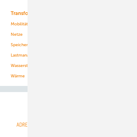
Transformation
Energieversorger
Service
Mobilität
Kommunen
Netze
Stadtwerke
Speicher
Energiekonzerne
Lastmanagement
Wasserstoff
Wärme
Abo- & Leserservice
ADRESSBUCH der WIND- und SOLARENERGIE
AGB