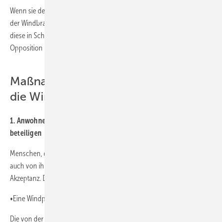
Wenn sie denn an der Regierung wären - dann würden die Grünen
der Windbranche die folgenden elf Maßnahmen verabreichen, um
diese in Schwung zu bringen(nun müssen sie den steinigen Weg der
Opposition über Öffentlichkeit und Bundesrat gehen):
Maßnahmenkatalog der Grünen für
die Windkraft
1. Anwohnerinnen und Anwohner am Erfolg der Windenergie
beteiligen
Menschen, die in der Nähe von Windenergieanlagen wohnen, sollen
auch von ihr profitieren – und zwar auch finanziell. Das stärkt die
Akzeptanz. Dies können wir auf drei Wegen ermöglichen:
•Eine Windprämie einführen:
Die von der Bundesregierung vorgeschlagene Regelung über die