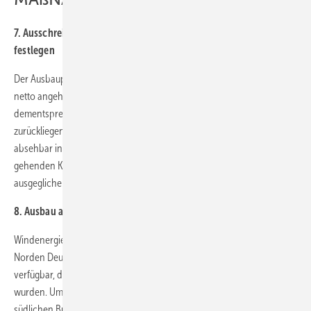
7. Ausschreibemengen erhöhen und Ausbauziele gesetzlich
festlegen
Der Ausbaupfad für Wind an Land muss auf 5.000 - 6.000 Megawatt
netto angehoben und die Aus-schreibungen für Wind müssen
dementsprechend angepasst werden. Die bisher in den
zurückliegenden Ausschreibungen unterzeichneten Mengen und die
absehbar in den kommenden Jahren durch Stilllegungen verloren
gehenden Kapazitäten müssen in kommenden Ausschreibungen
ausgeglichen werden.
8. Ausbau auch in den Südländern ermöglichen
Windenergieanlagen stehen heute ganz überwiegend im windreichen
Norden Deutschlands. Inzwischen sind jedoch auch Anlagen
verfügbar, die speziell für windschwächere Regionen konzipiert
wurden. Um den Ausbau der Windenergie in den windschwächeren
südlichen Bundesländern zu unterstützen, muss das