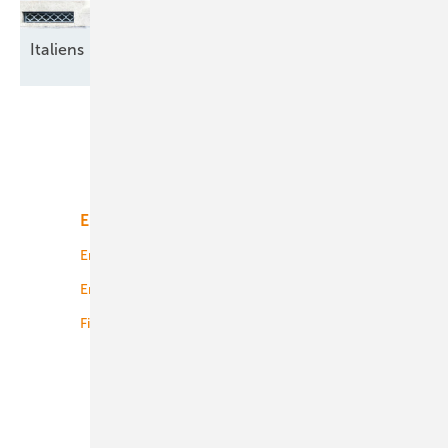
Italiens breite
Energiewende
Unsere Themen
Energiemarkt
Technologie
Energierecht
Planung
Energiemärkte weltweit
Logistik
Finanzierung
Betrieb
Onshore-Wind
Offshore-Wind
Solar