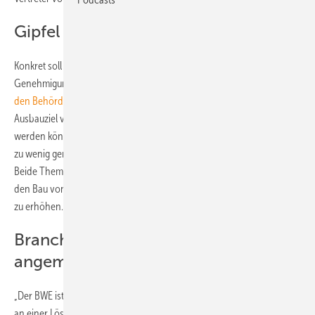
Gipfel soll Lösungen finden
Konkret soll es beim Windgipfel um rechtliche Fragen zur
Genehmigung gehen und darum, wie sich der
Genehmigungsstau bei
den Behörden
auflösen lässt. Auch soll es Thema sein, wie das
Ausbauziel von 65 Prozent erneuerbare Energien bis 2030 erreicht
werden könne, unter anderem vor dem Hintergrund, dass es derzeit
zu wenig genehmigte Flächen für den Bau von Windkraftanlagen gibt.
Beide Themen bringen zwangsläufig auch das Thema Akzeptanz für
den Bau von Windkraftanlagen auf den Plan, die es laut Altmaier gelte
zu erhöhen.
Branche hat Gesprächsbedarf
angemeldet
„Der BWE ist sehr daran interessiert, gemeinsam mit Minister Altmaier
an einer Lösung dieser Probleme zu arbeiten“, sagte Hermann Albers,