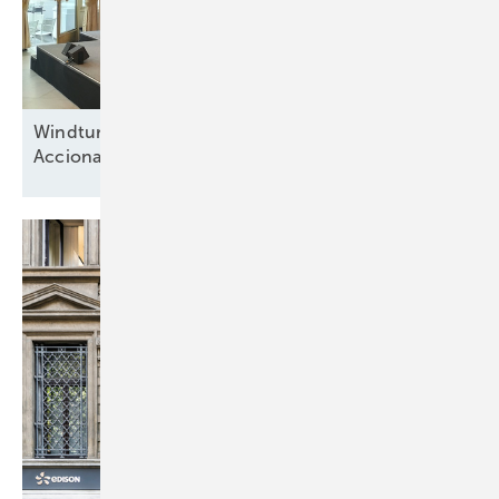
Windturbinenbauer Nordex und Anteilseigner
Acciona offen für neue
Wachstumsphase