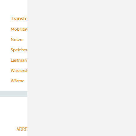
Bioenergie
Transformation
Energieversorger
Service
Mobilität
Kommunen
Netze
Stadtwerke
Speicher
Energiekonzerne
Lastmanagement
Wasserstoff
Wärme
Abo- & Leserservice
ADRESSBUCH der WIND- und SOLARENERGIE
AGB