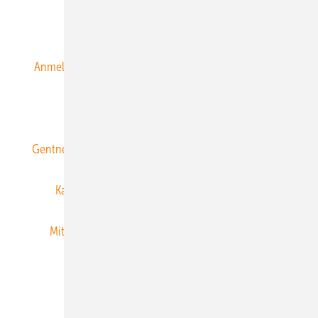
Alle Inhalte chronologisch
Anmelden
Anmeldung & Registrierung
Datenschutz
E-Paper
ERNEUERBARE ENERGIEN abonnieren
Gentner Energy Media
Gentner Verlag
Impressum
Karriere bei Gentner
Team
Mediaservice
Mitgliedschaften und Engagement
Newsletter
Privacy Manager
RSS-Feed
Veranstaltungen / Webinare