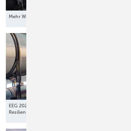
Mehr Wert für
Windstrom
EEG 2027: Dachsolarstrom verliert Wert,
Resilienzkriterien künftig für
Windkraft