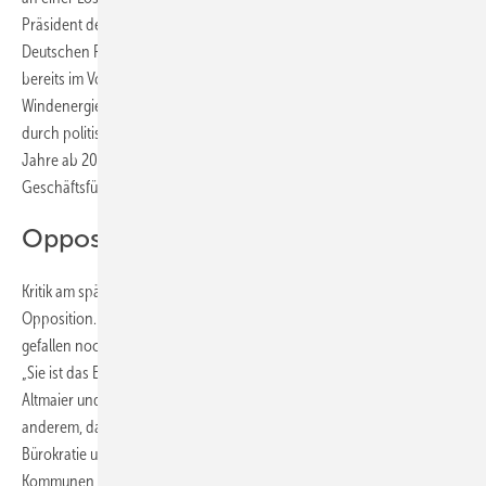
Präsident des Bundesverbands Windenergie (BWE) gegenüber der
Deutschen Presse-Agentur. Auch der VDMA Power Systems hatte
bereits im Vorfeld den Wunsch an die Kanzlerin herangetragen, einen
Windenergie-Gipfel zu organisieren. „Noch besteht die Möglichkeit,
durch politisches Umsteuern die Trendwende zu schaffen und für die
Jahre ab 2020 wieder eine Perspektive zu eröffnen“, hatte
Geschäftsführer Matthias Zelinger gesagt.
Opposition übt Kritik
Kritik am späten Einsehen der Regierungsparteien gibt es aus der
Opposition. Die Krise der Windbranche sei weder vom Himmel
gefallen noch Gott gegeben, so Grünen-Fraktionsvize Oliver Krischer.
„Sie ist das Ergebnis einer Windkraftverhinderungspolitik von Peter
Altmaier und der Großen Koalition“, zitiert ihn die Welt. Er fordert unter
anderem, dass kleinere Bürger-Windenergieprojekte ohne viel
Bürokratie und Ausschreibungen realisiert werden können und dass
Kommunen und Bürger am Ausbau der Windenergie vor Ort stärker