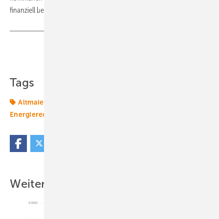
finanziell beteiligt werden müssten.
Teilen
Link kopieren
Tags
Altmaier
Energiemarkt
Energiepolitik
Energierecht
Politik
Windmarkt
Windpolitik
Weitere Inhalte