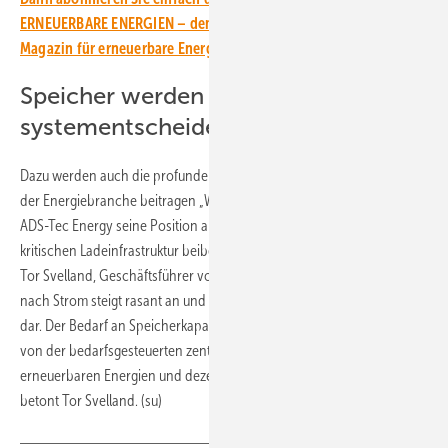
ERNEUERBARE ENERGIEN – dem größten verbandsunabhängigen
Magazin für erneuerbare Energien in Deutschland!
Speicher werden
systementscheidend
Dazu werden auch die profunden Kenntnisse von Svelland Capital in
der Energiebranche beitragen „Wir haben vollstes Vertrauen, dass
ADS-Tec Energy seine Position als Technologieführer im Bereich der
kritischen Ladeinfrastruktur beibehalten und ausbauen wird“, sagte
Tor Svelland, Geschäftsführer von Svelland Capital. „Die Nachfrage
nach Strom steigt rasant an und die Netzkapazität stellt einen Engpass
dar. Der Bedarf an Speicherkapazitäten wird entscheidend, wenn wir
von der bedarfsgesteuerten zentralen Stromerzeugung zu
erneuerbaren Energien und dezentraler Stromerzeugung übergehen“,
betont Tor Svelland. (su)