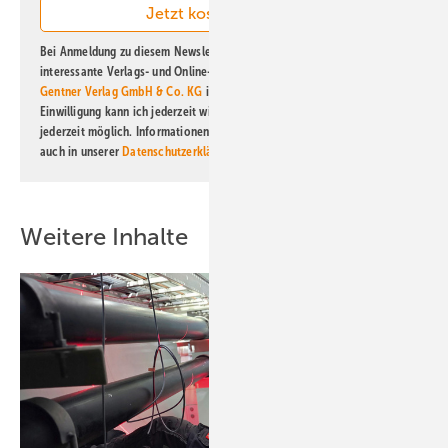
Bei Anmeldung zu diesem Newsletter bin ich damit einverstanden, über
interessante Verlags- und Online-Angebote
der Marken der Alfons W.
Gentner Verlag GmbH & Co. KG
informiert zu werden. Diese
Einwilligung kann ich jederzeit widerrufen und eine Abmeldung ist
jederzeit möglich. Informationen zum Umgang mit Daten finden Sie
auch in unserer
Datenschutzerklärung
.
Weitere Inhalte