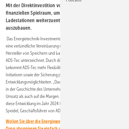
Mit der Direktinvestition von Svelland hat ADS-Tec mehr
finanziellen Spielraum, um seine Speichertechnologie für
Ladestationen weiterzuentwickeln und die Produktion
auszubauen.
Das Energietechnik-Investmentunternehmen Svelland Capital hat
eine verbindliche Vereinbarung über eine Privatinvestition beim
Hersteller von Speichern und batteriegepufferter Ladetechnologie
ADS-Tec unterzeichnet. Durch die Stärkung der finanziellen Situation
bekommt ADS-Tec mehr Flexibilität bei der Umsetzung strategischer
Initiativen sowie der Sicherung profitabler
Entwicklungsmöglichkeiten. „Das vierte Quartal 2023 war das stärkste
in der Geschichte des Unternehmens, sowohl in Bezug auf den
Umsatz als auch auf die Margen. Wir sind zuversichtlich, dass sich
diese Entwicklung im Jahr 2024 fortsetzen wird“, sagte Thomas
Speidel, Geschäftsführer von ADS-Tec.
Wollen Sie über die Energiewende auf dem Laufenden bleiben?
Dann abonnieren Sie einfach den kostenlosen Newsletter von