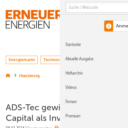
Springe
Springe
Springe
Search
auf
auf
auf
Hauptinhalt
Hauptmenü
SiteSearch
MENÜ
Startseite
Aktuelle Ausgabe
Energiemarkt
Technologie
Webinare
Podcasts
Heftarchiv
Finanzierung
Videos
Firmen
ADS-Tec gewinnt Svelland
Capital als Investor
Premium