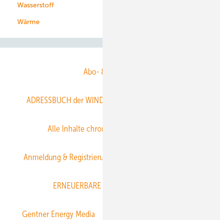
Wasserstoff
Wärme
Abo- & Leserservice
ADRESSBUCH der WIND- und SOLARENERGIE
AGB
Alle Inhalte chronologisch
Anmelden
Anmeldung & Registrierung
Datenschutz
E-Paper
ERNEUERBARE ENERGIEN abonnieren
Gentner Energy Media
Gentner Verlag
Impressum