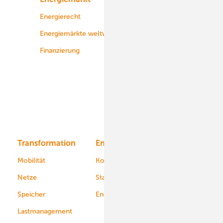
Energierecht
Planung
Energiemärkte weltweit
Logistik
Finanzierung
Betrieb
Onshore-Wind
Offshore-Wind
Solar
Bioenergie
Transformation
Energieversorger
Service
Mobilität
Kommunen
Netze
Stadtwerke
Speicher
Energiekonzerne
Lastmanagement