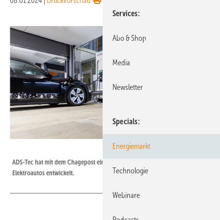
08.01.2024
|
Druckvorschau
Services
Abo & Shop
Media
Newsletter
Specials
Energiemarkt
ADS Tec Energy
ADS-Tec hat mit dem Chagepost eine speichergestützte Ladestation für
Technologie
Elektroautos entwickelt.
Webinare
Podcasts