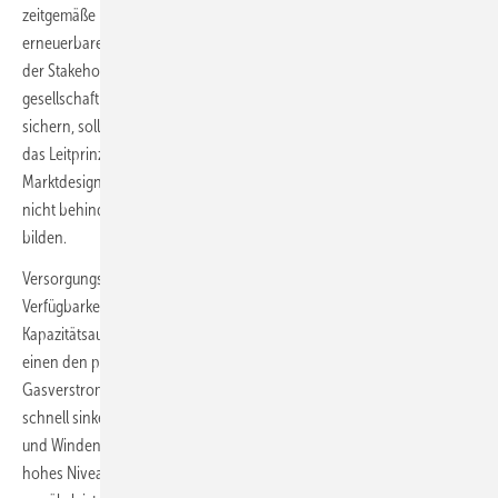
zeitgemäße Unterscheidung zwischen konventionellen und
erneuerbaren Anlagen zu überwinden. Innerhalb des Ergebnispapiers
der Stakeholder-Plattform wird erkannt: „Auch um die
gesellschaftliche Akzeptanz des weiteren EE-Ausbaus dauerhaft zu
sichern, sollte das Prinzip „Sinnvoll nutzen statt abregeln“ mittelfristig
das Leitprinzip sein. Außerdem wird gefordert, dass ein neues
Marktdesign und politische Entscheidungen den zügigen Netzausbau
nicht behindern, sondern eine Basis für planbare Investitionen
bilden.
Versorgungssicherheit steht auch für den Schwerpunkt Flexibilität und
Verfügbarkeit im Fokus. Diese soll durch den bereits genannten
Kapazitätsausbau von erneuerbaren Energien gelingen. Soll aber zum
einen den parallelen Ausstieg aus Kernenergie sowie Kohle- und
Gasverstromung möglich machen und zum anderen es schaffen, die
schnell sinkenden und steigenden Einspeiseprofile von Photovoltaik-
und Windenergieanlagen flexibel verwaltbar zu machen. „Um ein
hohes Niveau an Versorgungssicherheit auch für die Zukunft zu