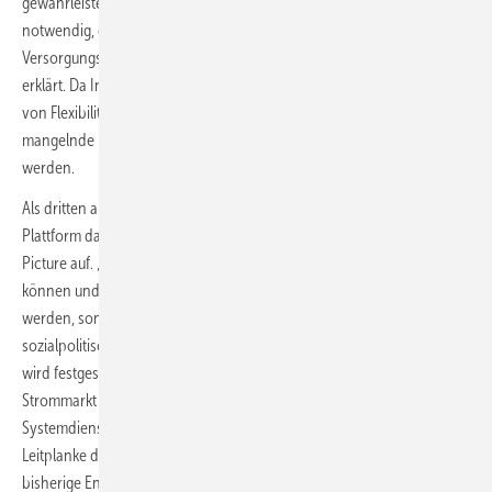
gewährleisten, ist ein zügiges und konsequentes Gegensteuern
notwendig, das dazu führt, dass umfangreiche Investitionen in
Versorgungssicherheit getätigt werden“, wird im Ergebnispapier
erklärt. Da Investitionen ein elementarer Bestandteil für das Erreichen
von Flexibilität und Verfügbarkeit sind, wird außerdem gefordert, dass
mangelnde Investitionssicherheit durch planbare Erlöse ausgeglichen
werden.
Als dritten abschließenden Schwerpunkt greift die Stakeholder-
Plattform das regulatorische Gesamtpaket als übergreifendes Big
Picture auf. „Die wirtschaftlichen und sozialen Folgen der Energiekrise
können und sollten nicht dauerhaft über den Strommarkt gelöst
werden, sondern über entsprechende wirtschafts- und
sozialpolitische Instrumente und Maßnahmen“, wird erklärt. Dafür
wird festgestellt, dass Technologieförderungen nicht über den
Strommarkt refinanziert und die Marktintegration von
Systemdienstleistungen geprüft werden sollten. Zudem wird als
Leitplanke die Erweiterung des aktuellen Marktdesigns gefordert. Der
bisherige Energy-Only-Markt mit grenzkostenbasierter Preisbildung