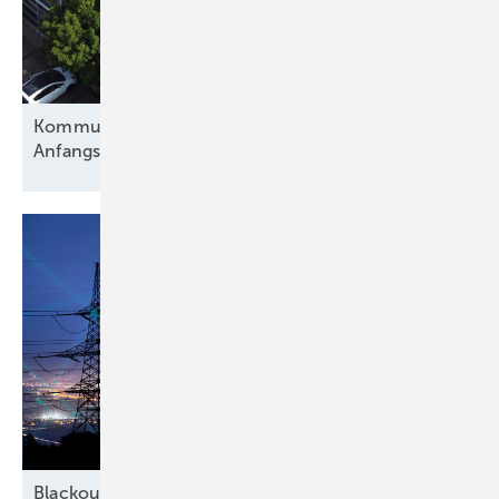
K ommunale Sonnenwende ohne
Anfangsinvestition
Blackout-Gefahr in Deutschland: 10 Maßnahmen,