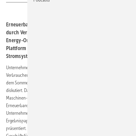
Erneuerbare Energien als tragende Säule, Flexibilität
durch Versorgungssicherheit und die Ergänzung des
Energy-Only-Markts. Das fordert die Stakeholder-
Plattform Strommarktdesign für die Zukunft des
Stromsystems.
Unternehmen der Energiewirtschaft, Think Tanks,
Verbraucherschutzorganisationen und Gewerkschaften haben seit
dem Sommer 2022 Parameter zur Weiterentwicklung des Strommarkts
diskutiert. Dazu gehören beispielsweise der Verband Deutscher
Maschinen- und Anlagenbau (VDMA), der Bundesverband
Erneuerbare Energie (BEE) und der Verband Kommunaler
Unternehmen (VKU). Die Ergebnisse wurden innerhalb eines
Ergebnispapiers festgehalten und Anfang Dezember in Berlin
präsentiert. Sie wurden vorgestellt von Dennis Rendschmidt,
Geschäftsführer VDMA, Kerstin Andreae, Vorsitzende der