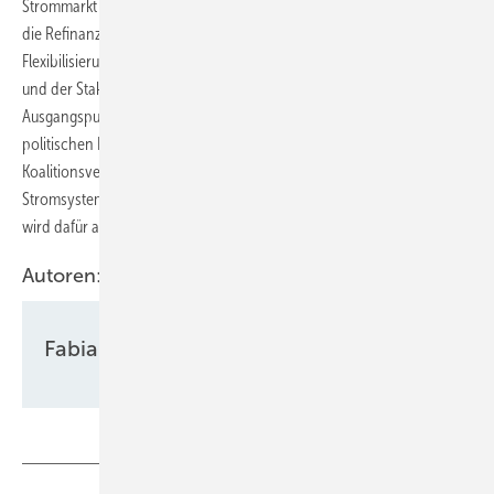
Strommarkt drei Aufgaben stellen: der Ausbau erneuerbarer Energien,
die Refinanzierung von Wasserstoff-Kraftwerken und die
Flexibilisierung. Damit gleichen sich die Anforderungen des BMWK
und der Stakeholder-Plattform im gewissen Maße, sodass der
Ausgangspunkt für den weiteren Dialog geschaffen wurde. Im
politischen Rahmen soll die Zukunft des Strommarkts auf der im
Koalitionsvertrag angekündigten Plattform Klimaneutrales
Stromsystem besprochen werden. Ein Start im ersten Quartal 2023
wird dafür angepeilt.
Autoren:
Fabian Kauschke