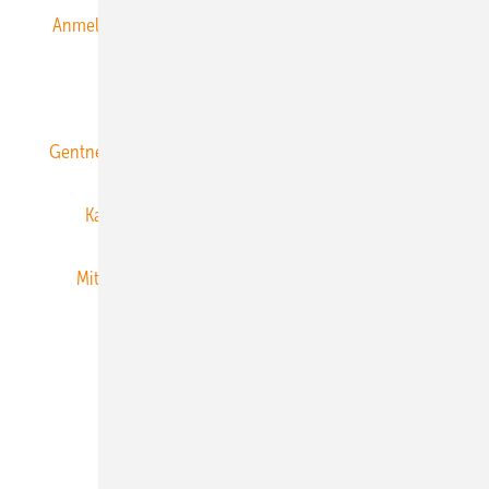
Anmeldung & Registrierung
Datenschutz
E-Paper
ERNEUERBARE ENERGIEN abonnieren
Gentner Energy Media
Gentner Verlag
Impressum
Karriere bei Gentner
Team
Mediaservice
Mitgliedschaften und Engagement
Newsletter
Privacy Manager
RSS-Feed
Veranstaltungen / Webinare
© 2026 ERNEUERBARE ENERGIEN