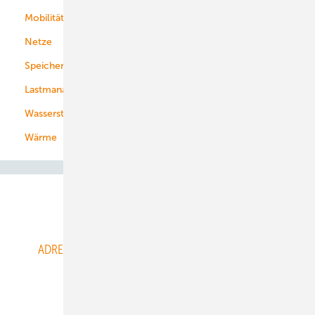
Mobilität
Kommunen
Netze
Stadtwerke
Speicher
Energiekonzerne
Lastmanagement
Wasserstoff
Wärme
Abo- & Leserservice
ADRESSBUCH der WIND- und SOLARENERGIE
AGB
Alle Inhalte chronologisch
Anmelden