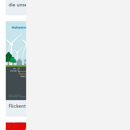
die unser Stromnetz endlich krisenfest
machen
Flickenteppich der
Wärmewende