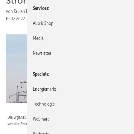
Strommarkts vor
Services
von
Fabian Kauschke
05.12.2022
|
Druckvorschau
Abo & Shop
Media
Newsletter
Specials
Energiemarkt
Technologie
Transnet BW
Die Ergänzung des Energy-Only-Markts um ein Vergütungssystem wird
Webinare
von der Stakeholder-Plattform vorgeschlagen.
Podcasts