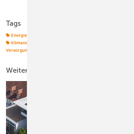
Teilen
Link kopieren
Tags
Energiekonzerne
Energiepolitik
Energieversorger
Klimaneutralität
Netzinfrastruktur
Strommarkt
Versorgungssicherheit
Weitere Inhalte