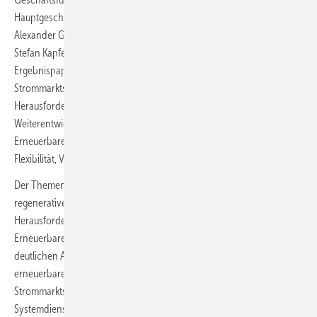
Hauptgeschäftsführung des BDEW, Simone Peter, Präsidentin des BEE,
Alexander Götz, stellvertretende Hauptgeschäftsführer VKU, und
Stefan Kapferer, Vorsitzender der Geschäftsführung von 50Hertz. Das
Ergebnispapier problematisiert drei Hauptpunkte des aktuelle
Strommarkts und stellt jeweils momentane und zukünftige
Herausforderungen sowie Thesen vor, mit welchen die
Weiterentwicklung gelingen kann. Die Hauptpunkte lauten:
Erneuerbare Energien als tragende Säule des Stromsystems,
Flexibilität, Verfügbarkeiten und Versorgungssicherheit gewährleisten.
Der Themenschwerpunkt erneuerbare Energien sieht in der Rolle, die
regenerative Energieträger einnehmen können, eine
Herausforderung. In einem geeigneten Marktdesign sollen
Erneuerbare signifikant zur Bezahlbarkeit und Verfügbarkeit durch
deutlichen Ausbau beitragen. Versorgungssicherheit durch
erneuerbare Energien soll eine tragende Rolle für die Zukunft des
Strommarkts sein. Regenerative Energien müssen künftig zuverlässige
Systemdienstleistungen erbringen, um auch die nicht mehr