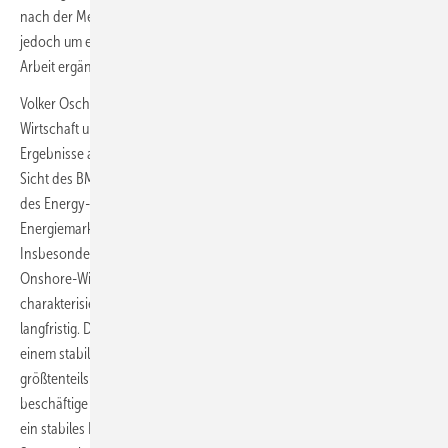
nach der Merit-Order sei weiterhin ein geeignetes Vorgehen, soll
jedoch um ein Vergütungssystem für die Bereitstellung elektrischer
Arbeit ergänzt werden.
Volker Oschmann, Abteilungsleiter im Bundesministerium für
Wirtschaft und Klimaschutz (BMWK), stellte bei der Präsentation der
Ergebnisse außerdem die Anforderungen der Strommarktreform aus
Sicht des BMWK vor. Dabei thematisierte er die notwendige Ergänzung
des Energy-Only-Marktes und erklärte, durch welche Maßnahmen der
Energiemarkt in Richtung Klimaneutralität geführt werden kann.
Insbesondere Wasserstoff stehe dabei neben Offshore- und
Onshore-Windenergie sowie Photovoltaik im Fokus. Außerdem
charakterisierte er die Aufgaben des Strommarktes in kurzfristig und
langfristig. Die kurzfristigen Herausforderungen würden dabei auf
einem stabil funktionierendem Netzfluss basieren, welcher
größtenteils gegeben wäre. Die langfristige Investitionsfunktion
beschäftige sich dagegen mit der Herausforderung auch in Zukunft
ein stabiles Netz garantieren zu können. Dabei würden sich auf dem