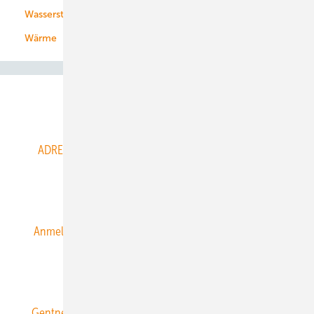
Wasserstoff
Wärme
Abo- & Leserservice
ADRESSBUCH der WIND- und SOLARENERGIE
AGB
Alle Inhalte chronologisch
Anmelden
Anmeldung & Registrierung
Datenschutz
E-Paper
ERNEUERBARE ENERGIEN abonnieren
Gentner Energy Media
Gentner Verlag
Impressum