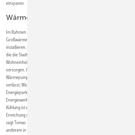
einsparen.
Wärme für 39.000 Wohnungen
Im Rahmen der Vereinbarung wird Johnson Controls vier
Großwärmepumpen mit einer Leistung von je 15 Megawatt
installieren. Derzeit läuft die Detailplanung. Nach der Inbetriebnahme,
die die Stadt für 2025 plant, werden die Anlagen 39.000
Wohneinheiten mit fossilfreier Wärme aus den neuen Wärmepumpen
versorgen. Anstatt mit fossilen Brennstoffen zu heizen, werden die
Wärmepumpen dem gereinigten Abwasser, das täglich die Kläranlage
verlässt, Wärme entziehen und diese als Teil des Wärmeverbunds
Energiepark Hafen in das zentrale Fernwärmenetz der Hamburger
Energiewerke einspeisen. „Die Elektrifizierung von Heizung und
Kühlung ist ein wesentlicher Schritt bei der Energiewende und der
Erreichung der Dekarbonisierungsziele des Pariser Klimaabkommens“,
sagt Tomas Brannemo, bei Johnson Controls für das Geschäft unter
anderem in Europa verantwortlich. „Wärmepumpen sind