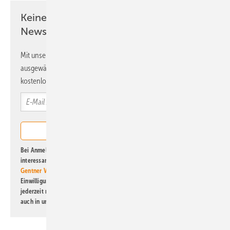
Keine Zeit? Kein Problem mit dem ERE
Newsletter!
Mit unserem Newsletter erhalten Sie regelmäßig von uns
ausgewählte Informationen und Neuigkeiten, gebündelt und
kostenlos direkt ins Postfach.
Bei Anmeldung zu diesem Newsletter bin ich damit einverstanden, über
interessante Verlags- und Online-Angebote
der Marken der Alfons W.
Gentner Verlag GmbH & Co. KG
informiert zu werden. Diese
Einwilligung kann ich jederzeit widerrufen und eine Abmeldung ist
jederzeit möglich. Informationen zum Umgang mit Daten finden Sie
auch in unserer
Datenschutzerklärung
.