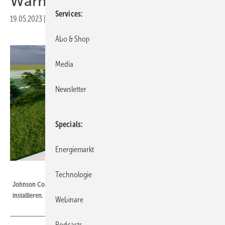
Wärmeerzeugung
Services
19.05.2023
|
Druckvorschau
Abo & Shop
Media
Newsletter
Specials
Energiemarkt
Johnson Controls Systems & Service
Technologie
Johnson Controls wird vier Großwärmepumpen im Hamburger Klärwerk
installieren.
Webinare
Podcasts