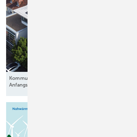
K ommunale Sonnenwende ohne
Anfangsinvestition