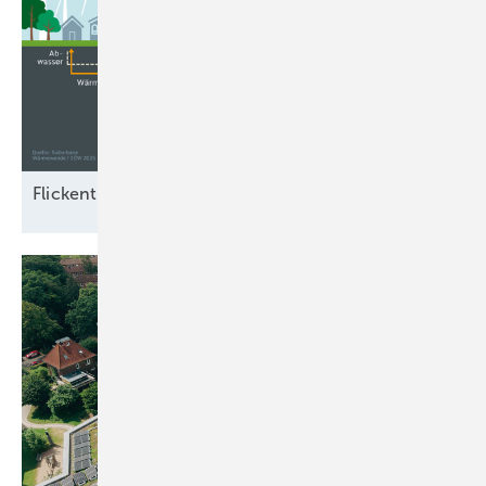
Flickenteppich der
Wärmewende