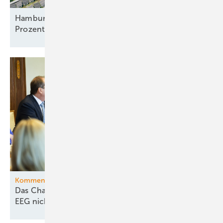
Hamburger Mieter bekommen Solarstrom für 23
Prozent unter
Grundversorgertarif
Kommentar
Das Chaos beim Heizungsgesetz darf sich beim
EEG nicht
wiederholen