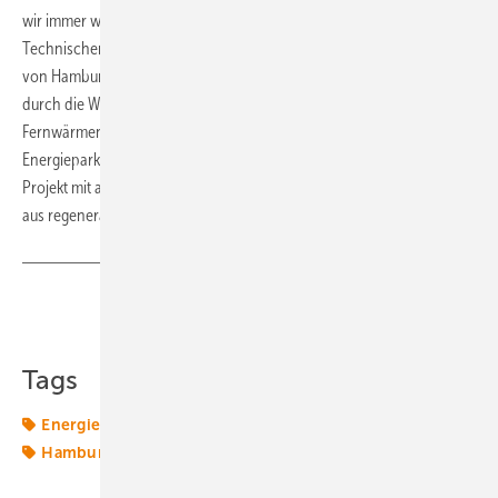
wir immer weiter ausschöpfen“, bentot Ingo Hannemann,
Technischer Geschäftsführer und Sprecher der Geschäftsführung
von Hamburg Wasser. „Die Restwärme im gereinigten Abwasser wird
durch die Wärmepumpen herausgezogen, um sie als Nutzwärme ins
Fernwärmenetz einzuspeisen. Wir freuen uns, damit einen Beitrag zum
Energiepark Hafen zu leisten und als Lösungspartner der Stadt ein
Projekt mit auf den Weg bringen zu können, das Hamburg mit Wärme
aus regenerativen Quellen versorgt.“ (su)
Teilen
Link kopieren
Tags
Energieversorger
Fernwärme
Großwärmepumpe
Hamburg
Kommunen
Netz
Wärmepumpe