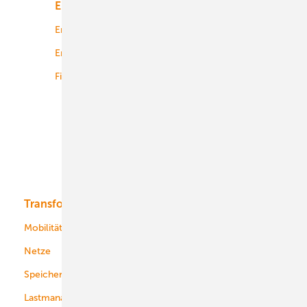
Energiemarkt
Technologie
Energierecht
Planung
Energiemärkte weltweit
Logistik
Finanzierung
Betrieb
Onshore-Wind
Offshore-Wind
Solar
Bioenergie
Transformation
Energieversorger
Service
Mobilität
Kommunen
Netze
Stadtwerke
Speicher
Energiekonzerne
Lastmanagement