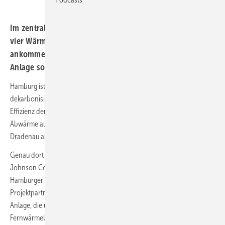
Im zentralen Hamburger Klärwerk wird Johnson Control
vier Wärmepumpen installieren, die das dort
ankommende Abwasser als Wärmequelle nutzen. Die
Anlage soll 2025 fertig sein.
Hamburg ist gerade dabei, sein Fernwärmenetz nach und nach zu
dekarbonisieren. Ein Ansatz sind große Wärmepumpen. Um die
Effizienz der Anlagen zu erhöhen, nutzten diese wiederum die
Abwärme aus dem Abwasser, das im zentralen Hamburger Klärwerk
Dradenau ankommt.
Genau dort wird der Wärmepumpenanbieter und Projektierer
Johnson Controls im Auftrag von Hamburg Wasser und der
Hamburger Energiewerke vier entsprechende Anlage errichten. Die
Projektpartner haben den Liefervertrag gerade unterzeichnet. Mit der
Anlage, die überschüssigen Ökostrom nutzt, kann Hamburg bei der
Fernwärmebereitstellung jedes Jahr 66.000 Tonnen CO2-Emissionen