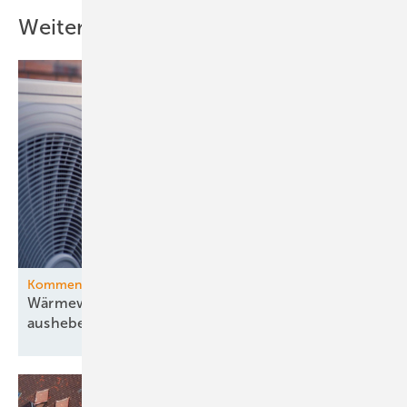
Weitere Inhalte
Kommentar
Wärmewende lässt sich nicht ersatzlos
aushebeln