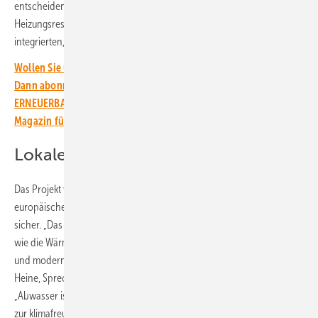
entscheidend, wenn es darum geht, ungenutzte, erneuerbare
Heizungsressourcen zu erschließen und den Weg zu einem stärker
integrierten, nachhaltigen Energiesystem zu ebnen.“
Wollen Sie über die Energiewende auf dem Laufenden bleiben?
Dann abonnieren Sie einfach den kostenlosen Newsletter von
ERNEUERBARE ENERGIEN – dem größten verbandsunabhängigen
Magazin für erneuerbare Energien in Deutschland!
Lokale Energiequellen nutzen
Das Projekt werde die Messlatte für umweltfreundliches Heizen im
europäischen Versorgungssektor höher legen, ist sich Brannemo
sicher. „Das Hamburger Abwasserwärmeprojekt zeigt exemplarisch,
wie die Wärmewende gelingen kann, wenn wir lokale Energiequellen
und modernste Technologien konsequent nutzen“, ergänzt Christian
Heine, Sprecher der Geschäftsführung der Hamburger Energiewerke.
„Abwasser ist für uns eine wertvolle Ressource, die wir schon länger
zur klimafreundlichen Energiegewinnung nutzen und deren Potenzial