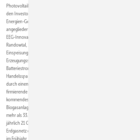
Photovoltaikparks Europas. Ebenfalls Anfang 2022 übergibt Juwi an
den Investor CEE Group auch das erste gemäß Erneuerbare-
Energien-Gesetz (EEG) vergütete Projekt, das Windturbinen mit einem
angegliederten Batteriespeicher kombiniert. Das in der sogenannten
EEG-Innovationsausschreibung bezuschlagte Hybridprojekt
Randowtal, 100 Kilometer nordöstlich von Berlin, soll eine stetigere
Einspeisung des Windstroms durch Einspeichern von
Erzeugungsspitzen in die Batterie und Ausspeichern von
Batteriestrom bei Einspeiseflaute erreichen. Die MVV-Energie-
Handelssparte MVV Trading nimmt diesen Strom ab, abgesichert
durch einen langfristigen Abnahmevertrag. Und die als GmbH
firmierende MVV-Erneuerbare-Energien-Sparte MVV Umwelt wird
kommendes Jahr im sachsen-anhaltinischen Bernburg eine
Biogasanlage in Betrieb nehmen – zur jährlichen Verwertung von
mehr als 33.000 Tonnen Biomasse und für eine Erzeugung von
jährlich 21 Gigawattstunden Biomethan. Das Bioerdgas soll in das
Erdgasnetz der projektbeteiligten Stadtwerke Bernburg fließen. Und
im Frühjahr 2023 soll der japanische Juwi-Solarpark Azuma Kofuji mit