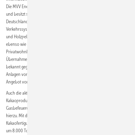
Die MVV Energie AG gehört zu 51 Prozent noch der Stadt Mannheim
und besitzt selbst Anteile an acht weiteren Stadtwerken in ganz
Deutschland. Neue Infrastruktur für ein intelligentes datengesteuertes
Verkehrssystem, Schnellladesäulen für Elektroautos, Wärmepumpen-
und Holzpellet-Heizungsausstattungen von Kunden gehören hierzu
ebenso wie der Ausbau von PV-Dächern auf Mannheimer
Privatwohnhäusern. Hierzu hatte MVV Energie im Dezember auch die
Übernahme des Aufdachanlagen-Unternehmens Avantag Energy
bekannt gegeben. Das Unternehmen stattet Gewerbedächer mit PV-
Anlagen von 100 bis 4.000 Kilowatt Leistung aus. Es ergänze das PV-
Angebot von MVV Energie damit perfekt, sagte Müller am Dienstag.
Auch die aktuell stattfindende Umrüstung der Dampfversorgung des
Kakaoproduzenten Olam in Mannheim von der jetzigen
Gasbefeuerung auf eine Verbrennung von Kakaoschalen gehört
hierzu. Mit der Verwertung des Vor- oder Abfallprodukts aus der
Kakaofertigung kann der Kakaohersteller seine jährlichen Emissionen
um 8.000 Tonnen jährlich senken.