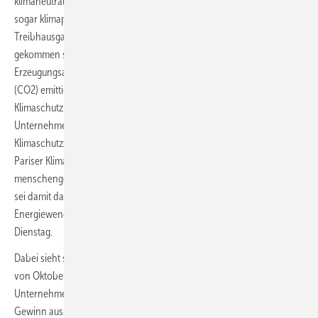
klimaneutrale Energieversorgung erreichen zu wollen und nach 2040
sogar klimapositiv zu werden sowie der Atmosphäre dann
Treibhausgase zu entziehen. Bis 2030 wolle MVV Energie dahin
gekommen sein, dass das Unternehmen mit seinen
Erzeugungsaktivitäten 80 Prozent weniger Treibhausgas Kohlendioxid
(CO2) emittiere als 2018. Im November hatte die europaweite
Klimaschutzinitiative Science Based Targets Initiative (SBTI) für
Unternehmen dem Mannheimer Versorger attestiert, dass dessen
Klimaschutzziele im Einklang mit dem 1,5-Grad-Ziel des weltweiten
Pariser Klimaschutzabkommens von 2015 stehe. Es sieht vor, die
menschengemachte Erderwärmung auf 1,5 Grad zu begrenzen. MVV
sei damit das erste Energieunternehmen, dass eine Bestätigung seines
Energiewendekonzeptes durch SBTI erhalten habe, sagte Müller am
Dienstag.
Dabei sieht sich Müller durch das vergangene MVV-Energie-Bilanzjahr
von Oktober 2020 bis September 2021 „mit dem besten Ergebnis der
Unternehmensgeschichte“ in dem Kurs bestätigt. Der bereinigte
Gewinn aus dem operativen Geschäft vor Abführung von Zinsen und