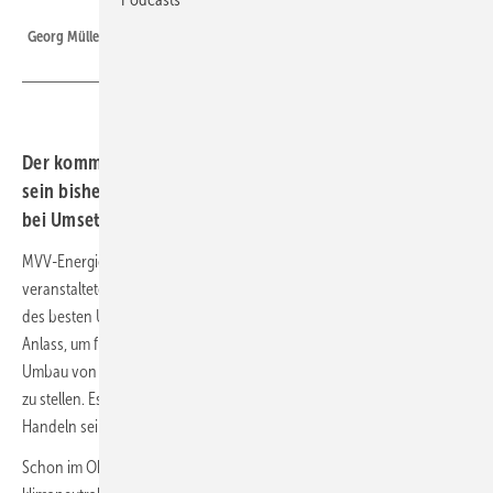
MVV Energie AG
Georg Müller, Vorstandsvorsitzender MVV Energie
Der kommunale Energieversorger MVV Energie bilanziert
sein bisher bestes Ergebnis und ruft „Zeit zum Handeln“
bei Umsetzung der Energiewende aus.
MVV-Energie-Vorstandschef Georg Müller nahm zur digital
veranstalteten Bilanzpressekonferenz am Dienstag die Präsentation
des besten Unternehmensergebnisses der Firmengeschichte zum
Anlass, um für die 2020-er Jahre einen konsequenten Auf- und
Umbau von Anlagen und Infrastruktur zur Energiewende in Aussicht
zu stellen. Es komme jetzt auf Taten an, sagte Müller. Praktisches
Handeln sei damit die Aufgabe „dieser Dekade“.
Schon im Oktober hatte MVV Energie angekündigt, bis 2040 eine