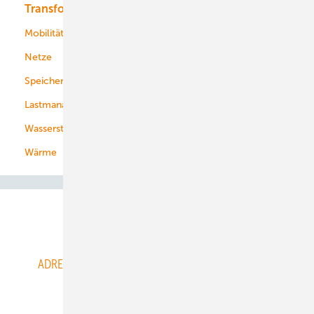
Transformation
Energieversorger
Service
Mobilität
Kommunen
Netze
Stadtwerke
Speicher
Energiekonzerne
Lastmanagement
Wasserstoff
Wärme
Abo- & Leserservice
ADRESSBUCH der WIND- und SOLARENERGIE
AGB
Alle Inhalte chronologisch
Anmelden