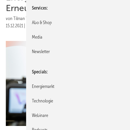
Erneuerbaren
Services
von
Tilman Weber
Abo & Shop
15.12.2021
|
Druckvorschau
Media
Newsletter
Specials
Energiemarkt
Technologie
Webinare
Podcasts