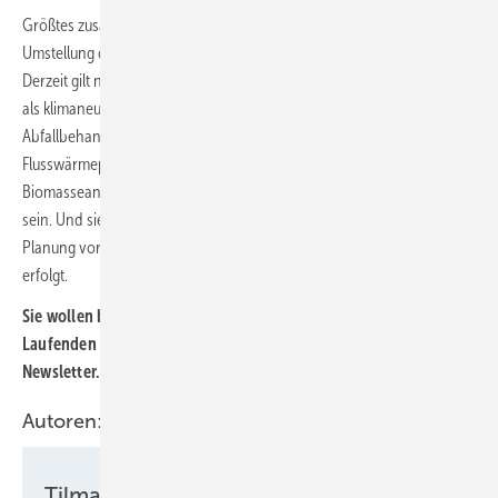
Größtes zusammenhängendes Vorhaben der Mannheimer aber ist die
Umstellung der Fernwärme auf Erneuerbare-Energien-Anlagen.
Derzeit gilt nur ein Drittel der Wärmezufuhr der Fernwärmeversorgung
als klimaneutral, wofür die Wärme aus einer Thermischen
Abfallbehandlungsanlage in Mannheim sorgt. Nach Zubau einer
Flusswärmepumpe, einer Klärschlammverwertung und einer
Biomasseanlage soll die Fernwärme 2024 zu zwei Dritteln klimaneutral
sein. Und sieben weitere Infrastrukturprojekte sieht die MVV-Energie-
Planung vor, damit die Fernwärme bis 2030 vollständig klimaneutral
erfolgt.
Sie wollen bei der Energiewende in Kommunen auf dem
Laufenden bleiben ? Abonnieren Sie unseren kostenlosen
Newsletter.
Hier geht es zur Anmeldung.
Autoren:
Tilman Weber