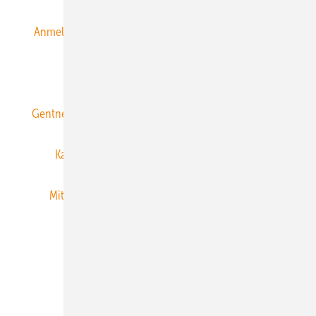
Anmeldung & Registrierung
Datenschutz
E-Paper
ERNEUERBARE ENERGIEN abonnieren
Gentner Energy Media
Gentner Verlag
Impressum
Karriere bei Gentner
Team
Mediaservice
Mitgliedschaften und Engagement
Newsletter
Privacy Manager
RSS-Feed
Veranstaltungen / Webinare
© 2026 ERNEUERBARE ENERGIEN