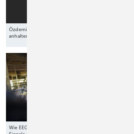
Özdemirs schwarz-grünes Bündnis beschließt
anhaltende Energiewende ohne
Fahrplan
Wie EEG und Co. noch rechtzeitig die richtigen