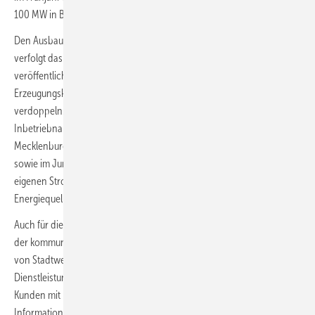
100 MW in Betrieb gehen.
Den Ausbau der Erneuerbare-Energien-Anlagen in Eigenbetrieb
verfolgt das Unternehmen weiterhin gemäß dem 2016
veröffentlichten Zehnjahresplan. Demnach muss MVV Energie die
Erzeugungskapazität aus Windkraft, PV und Co bis 2026 auf 800 MW
verdoppeln. Im nun bilanzierten Geschäftsjahr hatte MVV Energie die
Inbetriebnahme je eines Windparks in Schleswig-Holstein und in
Mecklenburg-Vorpommern mit zusammen knapp 30 MW verzeichnet
sowie im Juni die erste Übernahme einer PV-Freiflächenanlage. Die
eigenen Stromerzeugungskapazitäten mittels erneuerbarer
Energiequellen erhöhten sich somit um 33 auf 564 MW.
Auch für die bei MVV Energie sogenannte „eigene Energiewende“ hat
der kommunale Versorgungskonzern einiges angeschoben. Dieser
von Stadtwerken allgemein in Deutschland zunehmend betreute
Dienstleistungsbereich zielt darauf ab, die Energiewende der eigenen
Kunden mit Beratungen, Technologien, Infrastruktur und
Informationen oder digitalem Verrechnungsservice zu unterstützen.