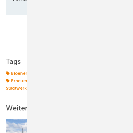
Teilen
Link kopieren
Tags
Bioenergie
CO2-Reduktionsziele
Energieversorger
Erneuerbare in Kommunen
Juwi
Photovoltaik
Stadtwerke
Windenergie
Weitere Inhalte