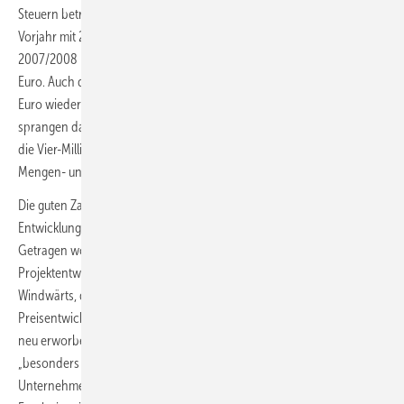
Steuern betrug 278 Millionen und damit 19 Prozent mehr als im
Vorjahr mit 233 Millionen und ebenfalls mehr als im Bilanzjahr
2007/2008 mit einem bilanzierten Zwischenhoch von 249 Millionen
Euro. Auch die Umsätze des Konzerns nahmen mit 4,131 Milliarden
Euro wieder stark zu, um 18 Prozent im Vergleich zum Vorjahr. Sie
sprangen damit erstmals nach dem Bilanzjahr 2012/2013 wieder über
die Vier-Milliarden-Euromarke. Der Zuwachs komme vor allem „aus
Mengen- und Preiseffekten bei Strom und Gas“, sagte Müller.
Die guten Zahlen brachte Müller aber auch vorwiegend mit der guten
Entwicklung des Erneuerbare-Energien-Geschäftes in Verbindung.
Getragen worden sei die gute Entwicklung „durch die
Projektentwicklung bei den 100-prozentigen MVV-Töchtern Juwi und
Windwärts, die gegenüber dem Vorjahr kühlere Witterung, die
Preisentwicklung an den Energiemärkten sowie die Vollkonsolidierung
neu erworbener Unternehmen“. Der Erneuerbarenbereich habe sich
„besonders erfreulich“ entwickelt. Demnach erzielte
Unternehmenstochter Windwärts aus Hannover sogar „das beste