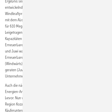
Ergebnis seiner Firmengeschichte“. Sowohl das Windparks
entwickelnde Windwärts als auch die Photovoltaik- und
Windkraftprojekte vorantreibende Tochtergesellschaft Juwi hätten
mit dem Abschluss von Projektentwicklungen eines großen Volumens
für 610 Megawatt (MW) Erzeugungskapazität zu den guten Zahlen
beigetragen. Zudem erhöhten die Erneuerbare-Energien-Töchter die
Kapazitäten der durch ihre Betriebsführungssparte betreuten
Erneuerbaren-Parks um noch einmal 82 MW auf 3.811 MW. Windwärts
und Juwi waren beide noch jeweils 2014 als damals eigenständige
Erneuerbare-Energien-Unternehmen in die Insolvenz gerutscht
(Windwärts) oder zumindest in wirtschaftliche Schwierigkeiten
geraten (Juwi). Noch 2014 hatte der Mannheimer Versorger beide
Unternehmen übernommen.
Auch die nächsten größeren Fertigstellungen von Erneuerbaren-
Energien-Anlagenparks der beiden Unternehmenstöchter stehen
bevor. Nun wird Juwi im Frühjahr 2022 in der nordgriechischen
Region Kozani einen 204 MW leistenden Photovoltaikpark dem
Käuferunternehmen Hellenic Petroleum übergeben, einen der größten