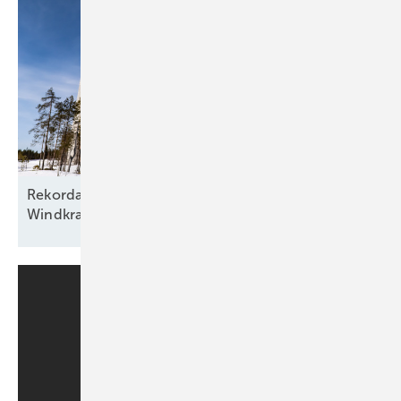
Rekordausbau mit zehn aufgehenden Sternen am
Windkraftfirmament