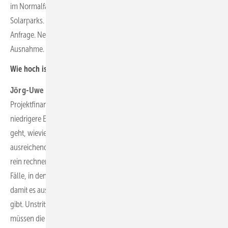
im Normalfall neu zu errichtende Projekte; im Regelfall Freiflächen-
Solarparks. Wir hatten auch schon ein oder zwei Windparks als
Anfrage. Neue Windparks mit PPA sind jedoch noch die absolute
Ausnahme.
Wie hoch ist der Eigenkapitalanteil in etwa?
Jörg-Uwe Fischer:
Grundsätzlich hat sich das Thema EK in EEG-
Projektfinanzierungen wettbewerbsbedingt weiter in Richtung
niedrigere Eigenkapitalquoten verändert – wobei es meist darum
geht, wieviel Eigenkapital benötigt wird, um die Kapitalfähigkeit
ausreichend sicherzustellen. Es gibt aber auch so gute Projekte, die
rein rechnerisch gar kein Eigenkapital benötigen. Dies sind dann die
Fälle, in denen wir über einen Mindesteigenkapitalanteil verhandeln,
damit es aus Bankensicht noch eine angemessene Risikoverteilung
gibt. Unstrittig ist aber auch: Bei einer PPA-Finanzierung sind und
müssen die Eigenanteile deutlich höher sein, als bei einer EEG-