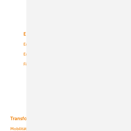
Unsere Themen
Energiemarkt
Technologie
Energierecht
Planung
Energiemärkte weltweit
Logistik
Finanzierung
Betrieb
Onshore-Wind
Offshore-Wind
Solar
Bioenergie
Transformation
Energieversorger
Service
Mobilität
Kommunen