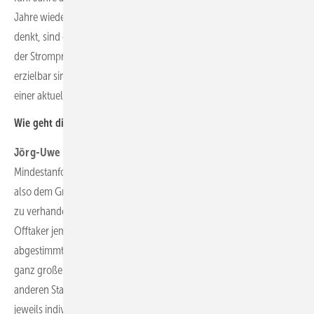
Jahre wieder niedriger werden. Und wenn man an zehn Jahre
denkt, sind die angebotenen PPA-Preise wieder deutlich unterhalb
der Strompreise, die derzeit im Ein- oder Zweijahresbereich
erzielbar sind. Dann haben Sie wieder kaum Vorteile gegenüber
einer aktuellen EEG-Vergütung.
Wie geht die DKB mit Risiken in PPAs um?
Jörg-Uwe Fischer:
Für das PPA-Geschäft haben wir interne
Mindestanforderungen definiert. Wir versuchen mit jedem Offtaker,
also dem Grünstrom-Abnehmer, einen bilateralen Standardvertrag
zu verhandeln, der diese Mindestanforderungen erfüllt. Wenn der
Offtaker jemand ist, mit dem wir schon den Standardvertrag
abgestimmt haben, ist alles weitere meist relativ einfach. Mit den
ganz großen Energieversorgern haben wir bereits den ein oder
anderen Standardvertrag abgestimmt. Diese sind dann jedoch
jeweils individuelle Verträge zwischen uns und dem Offtaker, also