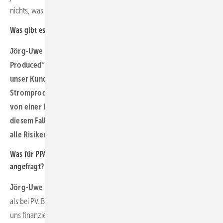
nichts, was darüber hinaus offiziellen Charakter hat.
Was gibt es zu berücksichtigen in diesen Standardverträgen?
Jörg-Uwe Fischer: Zum Beispiel, dass möglichst nur „Pay-as-
Produced“-Strukturen von uns begleitet werden, bei denen
unser Kunde sich nicht verpflichtet, Bänder oder festgelegte
Stromproduktionsmengen zu liefern. Sonst sind wir weit weg
von einer halbwegs standardisierten Finanzierung. Es wird in
diesem Fall deutlich schwieriger, in der Projektfinanzierung
alle Risiken unter einen Hut zu bringen.
Was für PPA-Projekte werden zur Finanzierung bei Ihnen
angefragt?
Jörg-Uwe Fischer:
Das Thema PPA ist bei Wind noch etwas neuer
als bei PV. Bisher wollte noch niemand ein Weiterbetriebsprojekt mit
uns finanzieren. Wenn es um Projektfinanzierungen geht, sind das