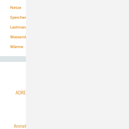
Netze
Stadtwerke
Speicher
Energiekonzerne
Lastmanagement
Wasserstoff
Wärme
Abo- & Leserservice
ADRESSBUCH der WIND- und SOLARENERGIE
AGB
Alle Inhalte chronologisch
Anmelden
Anmeldung & Registrierung
Datenschutz
E-Paper