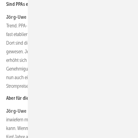
Sind PPAs ein Finanzierungstrend?
Jörg-Uwe Fischer:
Vorhaben ohne EEG-Vergütung sind ein großer
Trend. PPA-Finanzierungen sind inzwischen im PV-Geschäft schon
fast etabliert. Im Bereich der Windenergie ist es noch etwas Neues.
Dort sind die Ausschreibungen in der Vergangenheit unterzeichnet
gewesen. Jeder Bewerber hat einen Zuschlag bekommen. Jetzt
erhöht sich die Nachfrage und es kommen verstärkt neue
Genehmigungen. Insofern könnte die Windfinanzierung über PPA
nun auch ein neuer Trend werden. Dies insbesondere wenn die
Strompreise weiterhin so hoch bleiben.
Aber für die PPA-Finanzierung ist es doch erstmal besser, oder?
Jörg-Uwe Fischer:
Kurzfristig gesehen schon. Die Frage ist ja,
inwiefern man sich dort langfristig auf hohem Niveau absichern
kann. Wenn man sich heute die Terminmarkt-Preise für die nächsten
fünf Jahre ansieht, sehen wir, dass sie bereits innerhalb dieser fünf