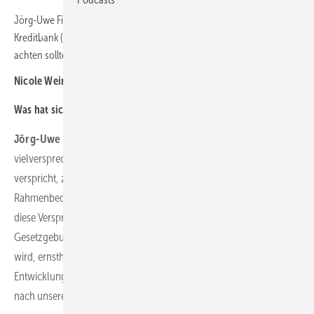
Jörg-Uwe Fischer, Fachbereichsleiter New Energies bei der Deutschen
Kreditbank (DKB), erklärt, worauf Planer jetzt bei der Finanzierung
achten sollten.
Nicole Weinhold
Was hat sich verändert durch den Regierungswechsel?
Jörg-Uwe Fischer:
Wir sehen, dass sich die neue Regierung
vielversprechende und vor allem ambitioniertere Ziele setzt und
verspricht, zur Zielerreichung natürlich auch die entsprechenden
Rahmenbedingungen zu verbessern. Jetzt müssen wir schauen, wie
diese Versprechen im weiteren Jahresverlauf in verlässliche
Gesetzgebung umgesetzt werden. Wenn das, was da versprochen
wird, ernsthaft umgesetzt wird, wird es zu einer deutlich positiven
Entwicklung für uns alle führen. Darauf bereiten sich die Planer
nach unserem Eindruck gerade vor.