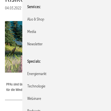
Services
04.03.2022
|
Veröffentlicht in
Ausgabe 02-2022
|
Druckvorschau
Abo & Shop
Media
Newsletter
Specials
Energiemarkt
malp - stock.adobe.com
PPAs sind längst etabliert in der Solar­branche. Jetzt wird das Thema auch
Technologie
für die Windkraft interessant.
Webinare
Podcasts