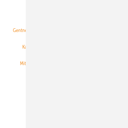
ERNEUERBARE ENERGIEN abonnieren
Gentner Energy Media
Gentner Verlag
Impressum
Karriere bei Gentner
Team
Mediaservice
Mitgliedschaften und Engagement
Newsletter
Privacy Manager
RSS-Feed
Veranstaltungen / Webinare
© 2026 ERNEUERBARE ENERGIEN