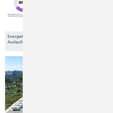
Energiebarometer zeigt: Fossiles Energiesystem ist
Auslaufmodell