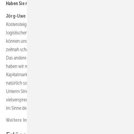
Haben Sie noch einen Tipp für Planer?
Jörg-Uwe Fischer:
Die Themen, die uns gerade umtreiben, sind
Kostensteigerungen aufgrund von Rohstoffknappheit und
logistischen Themen, die Projekte im Windbereich verzögern
können und teurer werden lassen. Dort sollten die Planer selbst
zeitnah schauen, wie sich das auf ihre Wirtschaftlichkeit auswirkt.
Das andere Thema, welches wir immer im Auge haben: Wie lange
haben wir noch diese niedrigen Zinsen? Und was passiert, wenn am
Kapitalmarkt die Zinsen wieder steigen? Das wirkt sich dann
natürlich sofort spürbar auf die Wirtschaftlichkeit der Projekte aus.
Unterm Strich sieht es also politisch und regulatorisch ganz
vielversprechend aus. Aber man sollte unbedingt ein paar Themen
im Sinne der Wirtschaftlichkeit im Auge behalten.
Weitere Informationen:
www.dkb.de