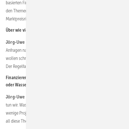
basierten Finanzierung. Weil man sich rein privatwirtschaftlich in
den Themen Wirtschaftlichkeit, Bonität des Offtakers und
Marktpreisrisiken bewegt.
Über wie viel Jahre finanzieren Sie?
Jörg-Uwe Fischer:
Bis zu 20 Jahre. Wobei es auch manchmal
Anfragen nach kürzerer Finanzierung gibt, bei denen es heißt: Wir
wollen schneller tilgen und benötigen beispielsweise nur 15 Jahre.
Der Regelfall sind aktuell aber die 20 Jahre Laufzeit.
Finanzieren Sie Hybridprojekte mit Wind, Solar, Agrar, Speicher
oder Wasserstoff in verschiedenen Kombinationen?
Jörg-Uwe Fischer:
Gerade in Verbindung mit Speichern: Ja, das
tun wir. Wasserstoff-Projekte grundsätzlich auch, wobei wir bisher
wenige Projekte sehen, die bereits reif für die Umsetzung sind. Aber
all diese Themen schauen wir uns sehr gern an.