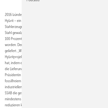
2016 bündelten SSAB, LKAB und Vattenfall ihre Kräfte und gründeten
Hybrit – ein gemeinsames Projekt, das auf eine Revolution bei der
Stahlerzeugung abzielt. Gerade hat SSAB Oxelösund nun den ersten
Stahl gewalzt, der mit Hybrittechnik hergestellt wurde. Damit ist er zu
100 Prozent mit Wasserstoff anstelle von Kohle und Koks reduziert
worden. Der Stahl wird nun an den ersten Kunden, die Volvo Group,
geliefert. „Wir freuen uns außerordentlich, dass unser gemeinsames
Hybritprojekt erneut einen entscheidenden Schritt vorwärts gemacht
hat, indem es SSAB die Produktion des ersten fossilfreien Stahls und
die Lieferung an den Kunden ermöglicht hat“, erklärt Anna Borg,
Präsidentin und CEO von Vattenfall. Ziel ist es, ab 2026 den Markt mit
fossilfreiem Stahl zu beliefern und die Nutzung der Technik im
industriellen Maßstab zu demonstrieren. Dank Hybrittechnik wird
SSAB die gesamten Kohlendioxidemissionen Schwedens um
mindestens zehn Prozent und Finnlands um sieben Prozent
reduzieren können.
(NW)