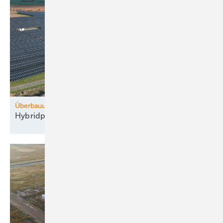
Überbauung
Hybridpark von WPD lastet das Netz besser
aus