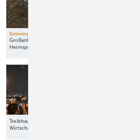
Batteriespeicher-Boom
Großanlagen treiben Wachstum - Rückgang bei
Heimspeichern
Treibhausgasrückgang trotz
Wirtschaftswachstum