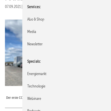
07.09.2021
|
Veröffentlicht in
Ausgabe 06-2021
|
Druckvorschau
Services
Abo & Shop
Media
Newsletter
Specials
Energiemarkt
Technologie
Foto: Vattenfall
Der erste CO 2 -freie Stahl frisch aus dem Werk.
Webinare
Podcasts