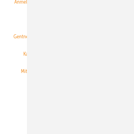
Anmeldung & Registrierung
Datenschutz
E-Paper
ERNEUERBARE ENERGIEN abonnieren
Gentner Energy Media
Gentner Verlag
Impressum
Karriere bei Gentner
Team
Mediaservice
Mitgliedschaften und Engagement
Newsletter
Privacy Manager
RSS-Feed
Veranstaltungen / Webinare
© 2026 ERNEUERBARE ENERGIEN