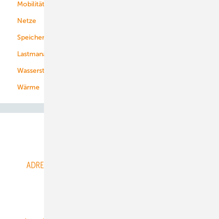
Mobilität
Kommunen
Netze
Stadtwerke
Speicher
Energiekonzerne
Lastmanagement
Wasserstoff
Wärme
Abo- & Leserservice
ADRESSBUCH der WIND- und SOLARENERGIE
AGB
Alle Inhalte chronologisch
Anmelden