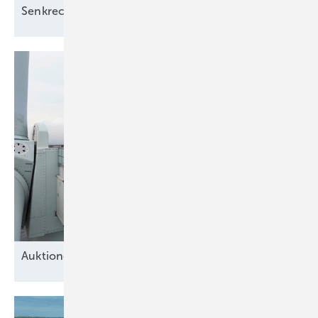
Senkrecht schwimmende
Solaranlage
Auktionen für
Meereswindparks