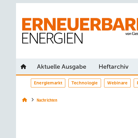
Springe
Springe
Springe
auf
auf
auf
Hauptinhalt
Hauptmenü
SiteSearch
Aktuelle Ausgabe
Heftarchiv
Energiemarkt
Technologie
Webinare
Nachrichten