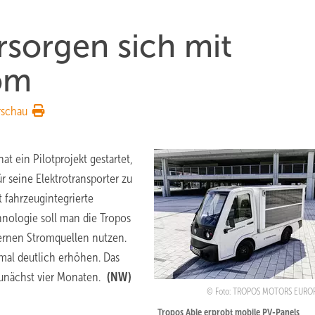
sorgen sich mit
om
rschau
t ein Pilotprojekt gestartet,
r seine Elektrotransporter zu
t fahrzeugintegrierte
hnologie soll man die Tropos
ernen Stromquellen nutzen.
mal deutlich erhöhen. Das
 zunächst vier Monaten.
(NW)
Foto: TROPOS MOTORS EUR
Tropos Able erprobt mobile PV-Panels