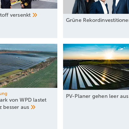
toff
versenkt
Grüne
Rekord­investition
ung
PV-Planer gehen leer
au
ark von WPD lastet
z besser
aus