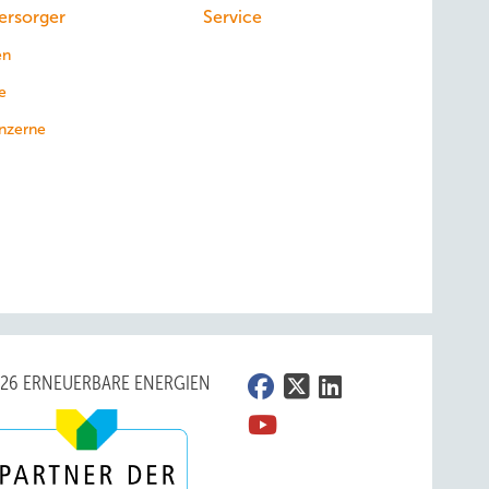
ersorger
Service
en
e
nzerne
026 ERNEUERBARE ENERGIEN