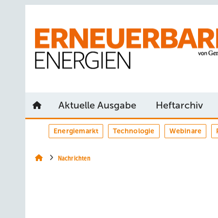
Springe
Springe
Springe
auf
auf
auf
Hauptinhalt
Hauptmenü
SiteSearch
Aktuelle Ausgabe
Heftarchiv
Energiemarkt
Technologie
Webinare
Nachrichten