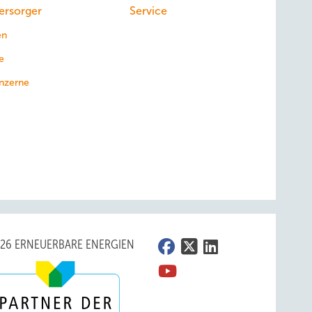
ersorger
Service
en
e
nzerne
026 ERNEUERBARE ENERGIEN