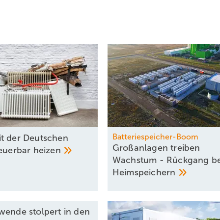
Batteriespeicher-Boom
t der Deutschen
Großanlagen treiben
neuerbar
heizen
Wachstum - Rückgang be
Heimspeichern
wende stolpert in den