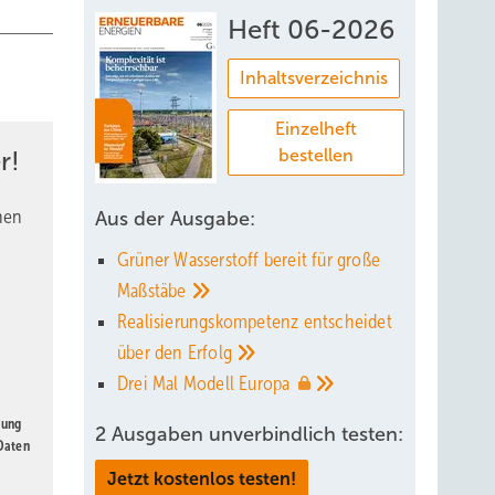
Heft 06-2026
Inhaltsverzeichnis
Einzelheft
bestellen
r!
nen
Aus der Ausgabe:
Grüner Wasserstoff bereit für große
Maßstäbe
Realisierungskompetenz entscheidet
über den
Erfolg
Drei Mal Modell
Europa
gung
2 Ausgaben unverbindlich testen:
 Daten
Jetzt kostenlos testen!