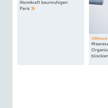
Atomkraft beunruhigen
Paris
Offshore
Meeresw
Organis
blockie