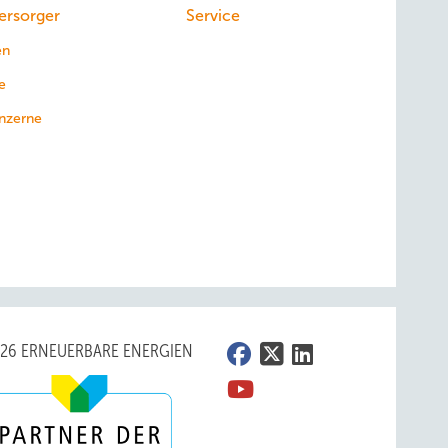
ersorger
Service
en
e
nzerne
026 ERNEUERBARE ENERGIEN