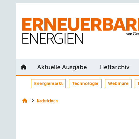
Springe
Springe
Springe
auf
auf
auf
Hauptinhalt
Hauptmenü
SiteSearch
Aktuelle Ausgabe
Heftarchiv
Energiemarkt
Technologie
Webinare
Nachrichten