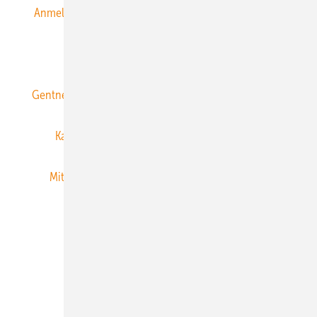
Anmeldung & Registrierung
Datenschutz
E-Paper
ERNEUERBARE ENERGIEN abonnieren
Gentner Energy Media
Gentner Verlag
Impressum
Karriere bei Gentner
Team
Mediaservice
Mitgliedschaften und Engagement
Newsletter
Privacy Manager
RSS-Feed
Veranstaltungen / Webinare
© 2026 ERNEUERBARE ENERGIEN