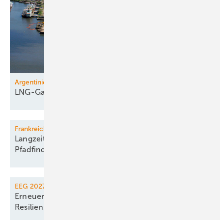
Argentinien, Katar
LNG-Gas
Frankreich
Langzeit-Atomkraft gegen Grünstrom auf
Pfadfinderkurs
EEG 2027
Erneuerbaren-Gesetz führt Ausschreibung für
Resilienz
ein