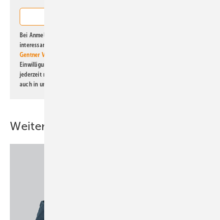
Bei Anmeldung zu diesem Newsletter bin ich damit einverstanden, über
interessante Verlags- und Online-Angebote
der Marken der Alfons W.
Gentner Verlag GmbH & Co. KG
informiert zu werden. Diese
Einwilligung kann ich jederzeit widerrufen und eine Abmeldung ist
jederzeit möglich. Informationen zum Umgang mit Daten finden Sie
auch in unserer
Datenschutzerklärung
.
Weitere Inhalte