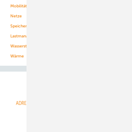
Mobilität
Kommunen
Netze
Stadtwerke
Speicher
Energiekonzerne
Lastmanagement
Wasserstoff
Wärme
Abo- & Leserservice
ADRESSBUCH der WIND- und SOLARENERGIE
AGB
Alle Inhalte chronologisch
Anmelden