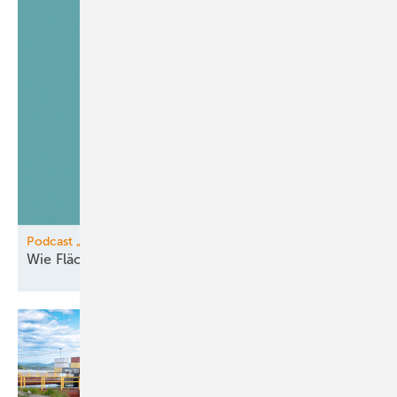
Podcast „Was jetzt passieren muss“
Wie Flächeneigentümer vom Pooling
profitieren