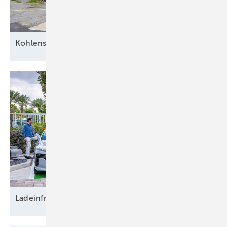
Kohlenstoff
versenkt
Ladeinfrastruktur und
Erdwärmebohrungen