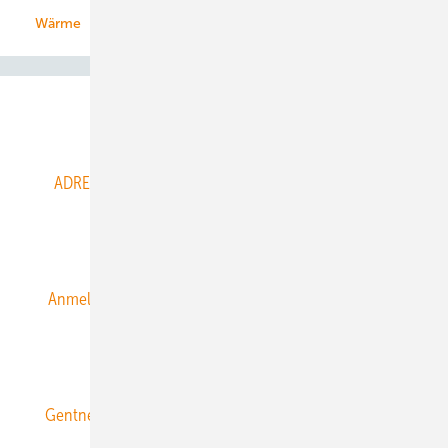
Wärme
Abo- & Leserservice
ADRESSBUCH der WIND- und SOLARENERGIE
AGB
Alle Inhalte chronologisch
Anmelden
Anmeldung & Registrierung
Datenschutz
E-Paper
ERNEUERBARE ENERGIEN abonnieren
Gentner Energy Media
Gentner Verlag
Impressum