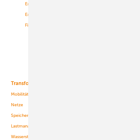
Energierecht
Planung
Energiemärkte weltweit
Logistik
Finanzierung
Betrieb
Onshore-Wind
Offshore-Wind
Solar
Bioenergie
Transformation
Energieversorger
Service
Mobilität
Kommunen
Netze
Stadtwerke
Speicher
Energiekonzerne
Lastmanagement
Wasserstoff