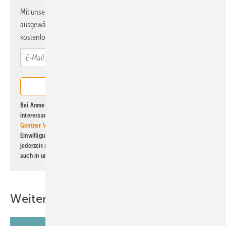
Mit unserem Newsletter erhalten Sie regelmäßig von uns
ausgewählte Informationen und Neuigkeiten, gebündelt und
kostenlos direkt ins Postfach.
Bei Anmeldung zu diesem Newsletter bin ich damit einverstanden, über
interessante Verlags- und Online-Angebote
der Marken der Alfons W.
Gentner Verlag GmbH & Co. KG
informiert zu werden. Diese
Einwilligung kann ich jederzeit widerrufen und eine Abmeldung ist
jederzeit möglich. Informationen zum Umgang mit Daten finden Sie
auch in unserer
Datenschutzerklärung
.
Weitere Inhalte