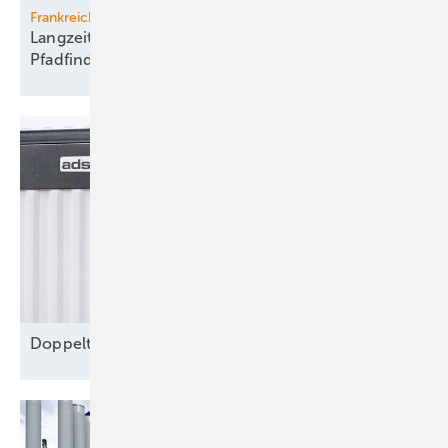
Frankreich
Langzeit-Atomkraft gegen Grünstrom auf
Pfadfinderkurs
Doppelte Netzentgelte für
Speicher