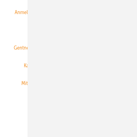
Anmeldung & Registrierung
Datenschutz
E-Paper
ERNEUERBARE ENERGIEN abonnieren
Gentner Energy Media
Gentner Verlag
Impressum
Karriere bei Gentner
Team
Mediaservice
Mitgliedschaften und Engagement
Newsletter
Privacy Manager
RSS-Feed
Veranstaltungen / Webinare
© 2026 ERNEUERBARE ENERGIEN