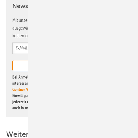
Newsletter!
Mit unserem Newsletter erhalten Sie regelmäßig von uns
ausgewählte Informationen und Neuigkeiten, gebündelt und
kostenlos direkt ins Postfach.
Bei Anmeldung zu diesem Newsletter bin ich damit einverstanden, über
interessante Verlags- und Online-Angebote
der Marken der Alfons W.
Gentner Verlag GmbH & Co. KG
informiert zu werden. Diese
Einwilligung kann ich jederzeit widerrufen und eine Abmeldung ist
jederzeit möglich. Informationen zum Umgang mit Daten finden Sie
auch in unserer
Datenschutzerklärung
.
Weitere Inhalte