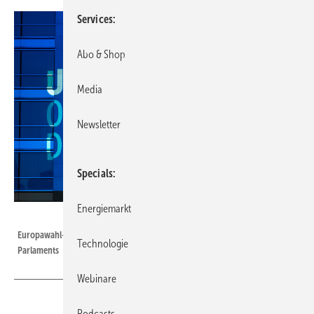
Services
Abo & Shop
Media
Newsletter
Specials
Energiemarkt
Foto: EP
Europawahl-Event One month to go: Illumination an Gebäude des EU-
Technologie
Parlaments
Webinare
Podcasts