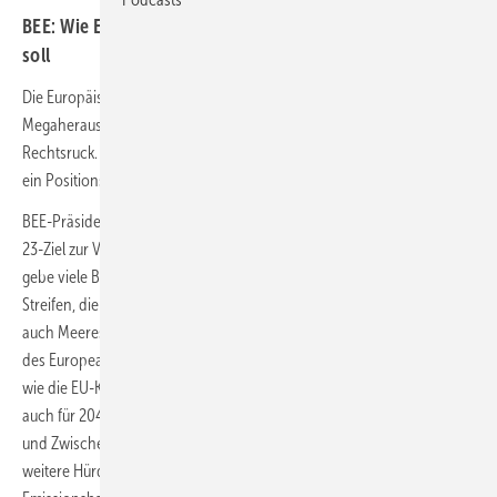
BEE: Wie EU nach der Wahl die Energiewende fortsetzen
soll
Die Europäische Union (EU) steht nach der Europawahl vor
Megaherausforderungen wie auch dem erwarteten politischen
Rechtsruck. Der Erneuerbaren-Verband BEE stellte kurz vor der Wahl
ein Positionspapier dagegen vor.
BEE-Präsidentin Simone Peter erklärte, nun müsse die EU das COP-
23-Ziel zur Verdreifachung des Erneuerbarenausbaus unterfüttern. Es
gebe viele Bremsfaktoren: die Kriege in der Ukraine und im Gaza-
Streifen, die vielleicht zweite US-Präsidentschaft Donald Trumps, der
auch Meereswindkraft stoppen will. Peter warnt vor dem Verwässern
des European Green Deal und lobt das Paket „Fit for 55“. Der BEE will
wie die EU-Kommission ein verbindliches Treibhausgassenkungsziel
auch für 2040 von 90 bis 95 Prozent gegenüber 1990 plus Sektor-
und Zwischenziele. Und er schlägt ein „Fit-for-90plus“-Paket gegen
weitere Hürden beim Erneuerbarenausbau vor und einen starken