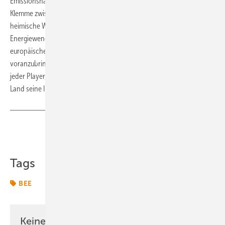
Emissionshandel ohne kostenlose CO2-Zertifikate. Europa sei in der
Klemme zwischen den Wirtschaftsmächten China und USA, die ihre
heimische Wertschöpfung fördern. Die neuen EU-Gesetze für
Energiewende-Wertschöpfung, NZIA und CRMA, würden entscheiden,
europäische „Produktion von Technologien der Erneuerbaren
voranzubringen“. Die EU muss nun Nachhaltigkeitskriterien finden, die
jeder Player, der in ihre Märkte will, erfüllen muss. Hier will jedes EU-
Land seine Industrie keinesfalls ausschließen.
(nw)
Teilen
Link kopieren
Tags
BEE
Keine Zeit? Kein Problem mit dem ERE