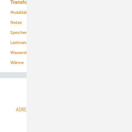
Transformation
Energieversorger
Service
Mobilität
Kommunen
Netze
Stadtwerke
Speicher
Energiekonzerne
Lastmanagement
Wasserstoff
Wärme
Abo- & Leserservice
ADRESSBUCH der WIND- und SOLARENERGIE
AGB
Alle Inhalte chronologisch
Anmelden