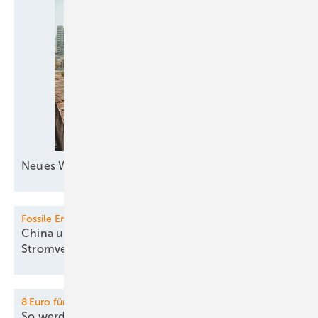
Neues Windkraftquartett zur
See
Fossile Erzeugung
China und Indien mindern fossile
Stromversorgung
8 Euro für grünen Wasserstoff:
So werden Europas H2-Lkw
attraktiv