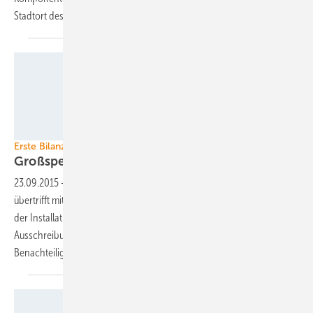
Stadtort des DLR in Lampoldshausen zu
versorgen.
WEMAG AG
Erste Bilanz aus Schwerin
Großspeicher ist wirtschaftlicher als
gedacht
23.09.2015
-
Der Großspeicher des Energieversorgers Wemag
übertrifft mit seinen Erlösen alle Erwartungen, die der Betreiber vor
der Installation hatte. So gewannen die Schweriner alle
Ausschreibungen von Primärregelleistung trotz der systematischen
Benachteiligung von
Speichertechnologien.