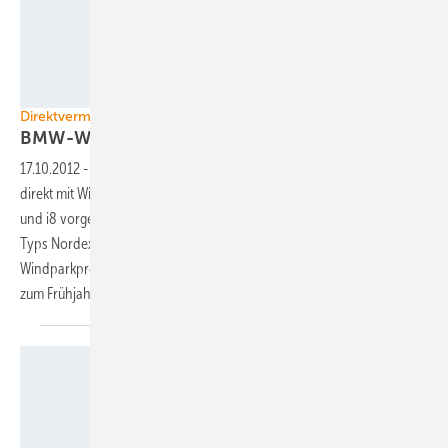
Nordex SE
Direktvermarktung
BMW-Werk lässt Windkraft
ran
17.10.2012
-
Das BMW-Werk in Leipzig lässt sich ab kommendem Jahr
direkt mit Windstrom versorgen. Die für die Produktion der Modelle i3
und i8 vorgesehenen 24 Gigawattstunden werden vier Turbinen des
Typs Nordex N100/2500 liefern. Vertragspartner ist
Windparkprojektierer WPD, der den Zehn-Megawatt-Windpark bis
zum Frühjahr 2013 an das Werksnetz
bringt.
Foto: SMA