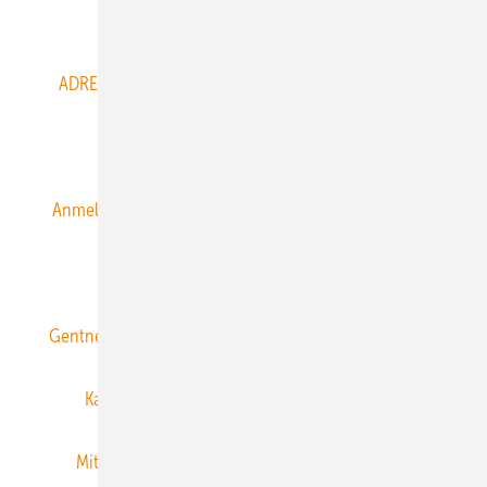
Abo- & Leserservice
ADRESSBUCH der WIND- und SOLARENERGIE
AGB
Alle Inhalte chronologisch
Anmelden
Anmeldung & Registrierung
Datenschutz
E-Paper
ERNEUERBARE ENERGIEN abonnieren
Gentner Energy Media
Gentner Verlag
Impressum
Karriere bei Gentner
Team
Mediaservice
Mitgliedschaften und Engagement
Newsletter