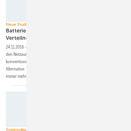
Southern California Edison
Neue Studie von Moody‘s
Batteriespeicher werden für
Verteilnetzbetreiber
attraktiver
24.11.2016
-
Mit Blick auf die Kosten für Systemdienstleistungen und
den Netzausbau werden die Batteriespeicher im Vergleich zu
konventionellen Kraftwerken immer mehr zur willkommenen
Alternative. Verteilnetzbetreiber werden auf diese Technologien
immer mehr zurückgreifen und können so viel Geld
sparen.
Steag
Systemdienstleistungen mit Speichern