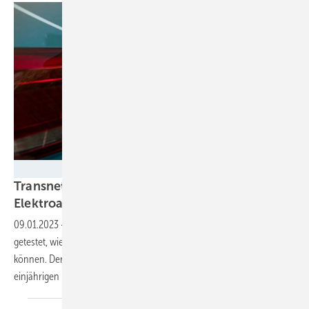
Transnet BW
Transnet BW zeigt: Regelenergie geht auch mit
Elektroautos
09.01.2023
-
Mit einem Pool aus 155 Elektroautos hat Transnet BW
getestet, wie und mit welche Qualität diese Regelleistung bereitstellen
können. Der Übertragungsnetzbetreiber zieht ein positives Fazit des
einjährigen
Feldtests.