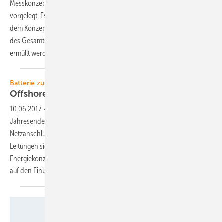
Messkonzept für den gemischten Betrieb von Energiespeichern
vorgelegt. Es wurde mit allen relevanten Beteiligten erarbeitet. Mit
dem Konzept wird der Beitrag von Stromspeichern für die Stabilität
des Gesamtsystems ermöglicht, indem die Vorgaben aus dem EEG
ermüllt
werden.
Batterie zur Systemdienstleistung
Offshore-Windpark mit eisener
Frequenz
10.06.2017
-
Der britische Windpark Burbo Bank soll bis zum
Jahresende der erste Offshore-Windpark weltweit werden, der am
Netzanschlusspunkt an Land die elektrische Frequenz in den
Leitungen sicher bei 50 Hertz stabilisiert. Der dänische
Energiekonzern und Burbo-Bank-Betreiber Dong Energy setzt dabei
auf den Einbau eines neuartigen
Zwei-Megawatt-Batteriesystems.