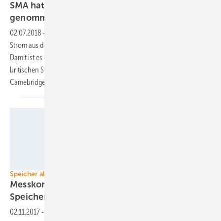
SMA hat Großspeicher in England in Betrieb
genommen
02.07.2018
-
Mit 60 Megawatt Leistung kann der neue Großspeicher
Strom aus dem Netz einspeichern und bei Bedarf wieder abgeben.
Damit ist es eines der größten Projekte zur Stabilisierung des
britischen Stromnetzes, das auf halber Strecke zwischen London und
Camebridge strategisch günstig gelegen
ist.
Belectric
Speicher als Systemdienstleister
Messkonzept ermöglicht gemischten
Speicherbetrieb
02.11.2017
-
Der Bundesverband Energiespeicher (BVES) hat ein