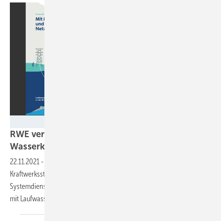
RWE
RWE verknüpft Batteriespeicher mit
Wasserkraftwerken
22.11.2021
-
RWE wird Batteriespeicher an zwei ehemaligen
Kraftwerksstandorten errichten. Um die Möglichkeiten der
Systemdienstleistung zu erhöhen, koppelt RWE die beiden Speicher
mit
Laufwasserkraftwerken.