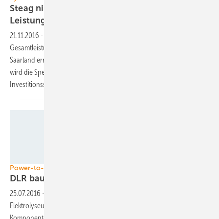
Steag nimmt Großspeicher mit 90 Megawatt
Leistung in
Betrieb
21.11.2016
-
Die Steag hat drei Speichersysteme mit einer
Gesamtleistung von 90 Megawatt in Nordrhein-Westfalen und im
Saarland errichtet und in Betrieb genommen. Der Energieversorger
wird die Speicher jetzt am Regelleistungsmarkt anbieten, um die
Investitionssumme wieder
einzuspielen.
DLR
Power-to-Gas-to-Power
DLR baut
Wasserstoffkraftwerk
25.07.2016
-
Das DLR baut eine komplette Wasserstoffanlage mit
Elektrolyseur und BHKW. Ziel ist es, das Zusammenspiel der einzelnen
Komponenten im industriellen Maßstab zu erforschen und den