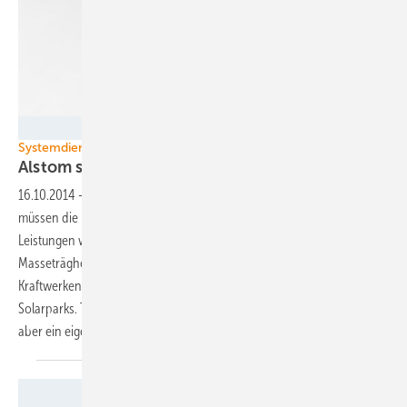
Grafik: Alstom
Systemdienstleistungen
Alstom schiebt mehr Grünstrom ins
Netz
16.10.2014
-
Mit zunehmendem Strom aus erneuerbaren Energien
müssen die Netzbetreiber die Systemdienstleistungen neu regeln:
Leistungen wie heftige Verbrauchsschwankungen ausbalancierende
Masseträgheit oder Blindstrom kamen früher nur aus fossilen
Kraftwerken, inzwischen kommen sie teils auch aus Wind- und
Solarparks. Technologiezulieferer Alstom gibt den Netzbetreibern nun
aber ein eigenes Instrument an die
Hand.