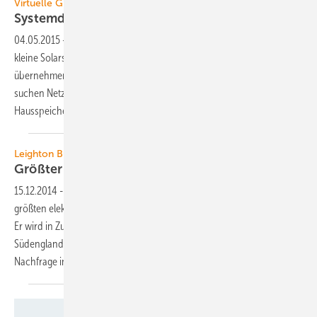
Virtuelle Großspeicher
Systemdienstleistungen aus der
Kaskade
04.05.2015
-
Ob als Schwarm oder als Wolke – gemeinsam können
kleine Solarstromspeicher riesige Dienste für das Stromnetz
übernehmen. Zusammen mit Herstellern und Forschungsinstituten
suchen Netzbetreiber nach technischen Lösungen, wie kleine
Hausspeicher Systemdienstleistungen bereitstellen
können.
Leighton Buzzard
Größter Stromspeicher Europas geht ans
Netz
15.12.2014
-
Der Netzbetreiber UK Power Networks hat den bisher
größten elektrochemischen Speicher Europas in Betrieb genommen.
Er wird in Zukunft vor allem Regelleistung liefern, um das Netz in
Südengland stabil zu halten. Zudem wird er das Stromangebot und die
Nachfrage in Übereinstimmung
bringen.