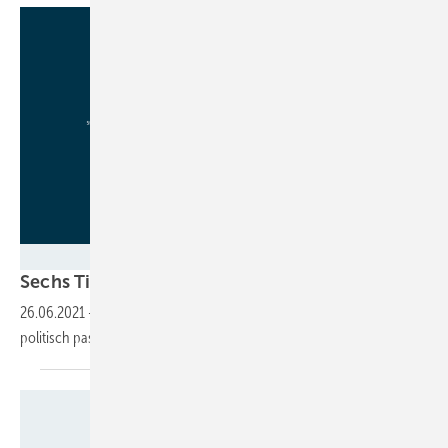
BMWi, AGEE Stat
Sechs Tipps für erfolgreiche
Klimapolitik
26.06.2021
-
Vorschläge für die Legislaturperiode 2021-2025: Was
politisch passieren muss, damit es mit der Energiewende
klappt.