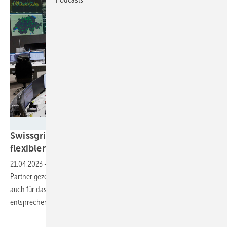
Swissgrid
Swissgrid und EWZ haben Koordination von
flexiblen Lasten erfolgreich
getestet
21.04.2023
-
Mit dem fast zweijährigen Feldversuch haben die beiden
Partner gezeigt, dass flexible Lasten sowohl für das Übertragungs- als
auch für das Verteilnetz genutzt werden können. Voraussetzung ist die
entsprechende
Koordination.