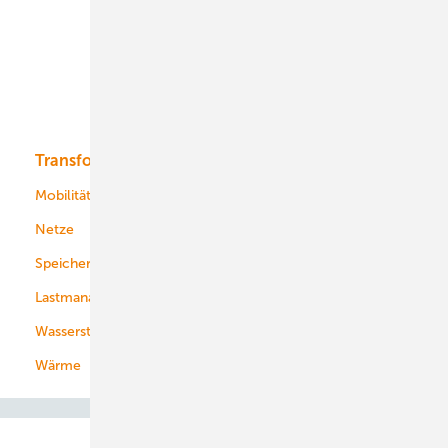
Onshore-Wind
Offshore-Wind
Solar
Bioenergie
Transformation
Energieversorger
Service
Mobilität
Kommunen
Netze
Stadtwerke
Speicher
Energiekonzerne
Lastmanagement
Wasserstoff
Wärme