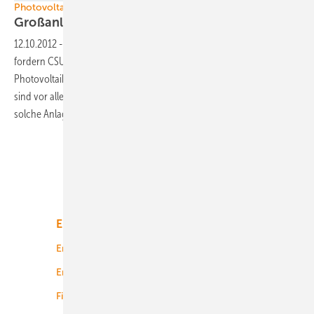
Photovoltaik in Deutschland
Großanlagen nicht mehr
behindern
12.10.2012
-
Bei einem Besuch im Solarpark Düllstadt in Franken
fordern CSU-Umweltpolitiker die die Errichtung von großen
Photovoltaikfreiflächenanlagen nicht weiter zu behindern. Grund
sind vor allem die geringeren Kosten für den Netzausbau, wenn
solche Anlagen Systemdienstleistungen
übernehmen.
Unsere Themen
Energiemarkt
Technologie
Energierecht
Planung
Energiemärkte weltweit
Logistik
Finanzierung
Betrieb