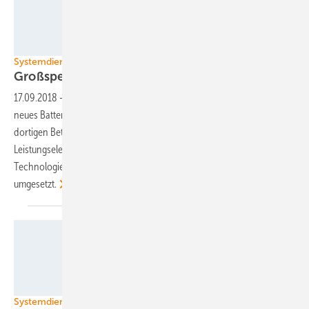
SMA
Systemdienstleistungen
Großspeicher stabilisiert Verteilnetz in
Sachsen
17.09.2018
-
Im nordsächsischen Langenreichenbach wurde ein
neues Batteriekraftwerk in Betrieb genommen, das das Verteilnetz des
dortigen Betreibers stabilisieren wird. Neben einer abgestimmten
Leistungselektronik kommen auch Batteriezellen mit einer Bleicarbon-
Technologie zum Einsatz. Weitere dieser Projekte werden derzeit
umgesetzt.
SMA
Systemdienstleistungen