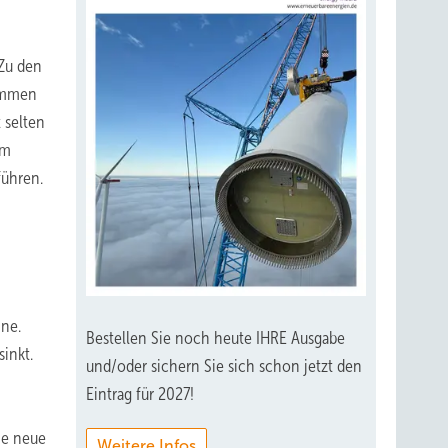
 Zu den
kommen
 selten
em
führen.
hne.
Bestellen Sie noch heute IHRE Ausgabe
sinkt.
und/oder sichern Sie sich schon jetzt den
Eintrag für 2027!
ne neue
Weitere Infos