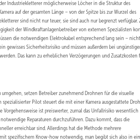
 der Industriekletterer möglicherweise Löcher in die Struktur des
Kamera auf der gesamten Länge – von der Spitze bis zur Wurzel des
kletterer sind nicht nur teuer, sie sind auch nur begrenzt verfügbar.
igkeit der Windkraftanlagenbetreiber von externen Spezialisten 
ssen die notwendigen Elektrokabel entsprechend lang sein – nicht
 ein gewisses Sicherheitsrisiko und müssen außerdem bei ungünstig
 werden. Das kann zu erheblichen Verzögerungen und Zusatzkosten 
zu umgehen, setzen Betreiber zunehmend Drohnen für die visuelle
 spezialisierter Pilot steuert die mit einer Kamera ausgestattete Dro
 Vorgehensweise ist preiswerter, zumal das Unfallrisiko wesentlich 
um notwendige Reparaturen durchzuführen. Dazu kommt, dass die
neller erreichbar sind. Allerdings hat die Methode mehrere
t mit spezifischem Know-how notwendig, man begibt sich also in ei