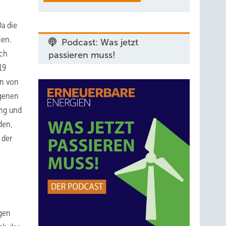
a die
hen.
Podcast: Was jetzt
sch
passieren muss!
19
rn von
ngenen
ung und
den,
 der
ägen