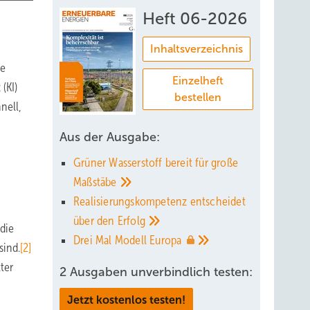
Heft 06-2026
Inhaltsverzeichnis
he
Einzelheft
(KI)
bestellen
nell,
Aus der Ausgabe:
Grüner Wasserstoff bereit für große
Maßstäbe
Realisierungskompetenz entscheidet
über den
Erfolg
die
Drei Mal Modell
Europa
sind.
[2]
ter
2 Ausgaben unverbindlich testen:
Jetzt kostenlos testen!