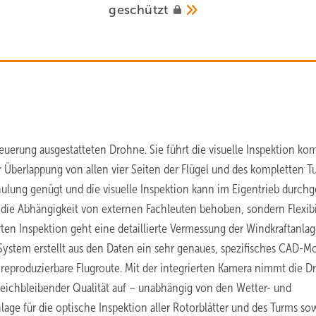
geschützt
teuerung ausgestatteten Drohne. Sie führt die visuelle Inspektion ko
 Überlappung von allen vier Seiten der Flügel und des kompletten Tu
chulung genügt und die visuelle Inspektion kann im Eigentrieb durchg
 die Abhängigkeit von externen Fachleuten behoben, sondern Flexibil
rten Inspektion geht eine detaillierte Vermessung der Windkraftanla
s System erstellt aus den Daten ein sehr genaues, spezifisches CAD-M
 reproduzierbare Flugroute. Mit der integrierten Kamera nimmt die 
ichbleibender Qualität auf – unabhängig von den Wetter- und
nlage für die optische Inspektion aller Rotorblätter und des Turms so