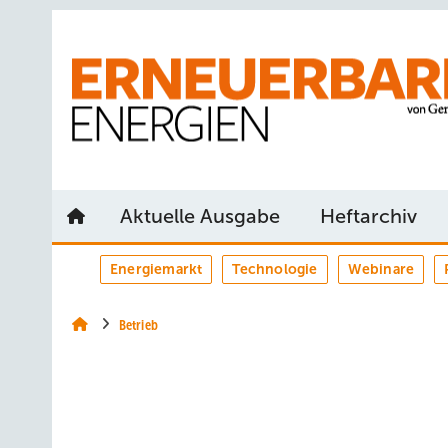
Springe
Springe
Springe
auf
auf
auf
Hauptinhalt
Hauptmenü
SiteSearch
Aktuelle Ausgabe
Heftarchiv
Energiemarkt
Technologie
Webinare
Betrieb