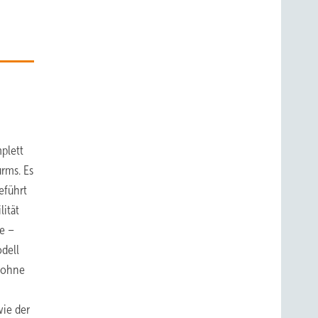
mplett
rms. Es
eführt
ität
ge –
odell
Drohne
wie der