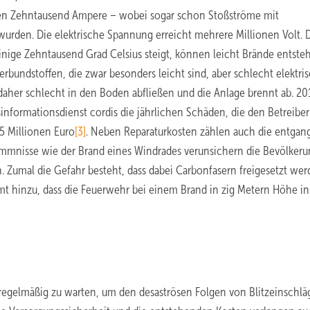
en Zehntausend Ampere – wobei sogar schon Stoßströme mit
rden. Die elektrische Spannung erreicht mehrere Millionen Volt. D
 einige Zehntausend Grad Celsius steigt, können leicht Brände entste
bundstoffen, die zwar besonders leicht sind, aber schlecht elektri
 daher schlecht in den Boden abfließen und die Anlage brennt ab. 20
informationsdienst cordis die jährlichen Schäden, die den Betreibe
,5 Millionen Euro
[3]
. Neben Reparaturkosten zählen auch die entga
ommnisse wie der Brand eines Windrades verunsichern die Bevölker
. Zumal die Gefahr besteht, dass dabei Carbonfasern freigesetzt wer
t hinzu, dass die Feuerwehr bei einem Brand in zig Metern Höhe in
n regelmäßig zu warten, um den desaströsen Folgen von Blitzeinschl