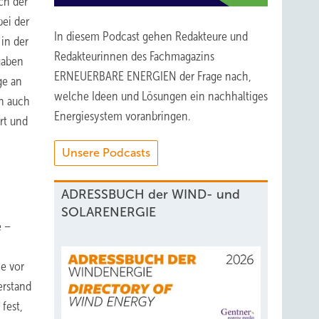
ch der
ei der
In diesem Podcast gehen Redakteure und
in der
Redakteurinnen des Fachmagazins
gaben
ERNEUERBARE ENERGIEN der Frage nach,
ge an
welche Ideen und Lösungen ein nachhaltiges
un auch
Energiesystem voranbringen.
rt und
Unsere Podcasts
ADRESSBUCH der WIND- und
SOLARENERGIE
e –
ie vor
erstand
fest,