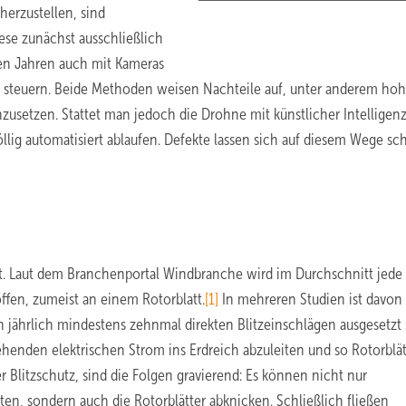
erzustellen, sind
ese zunächst ausschließlich
gen Jahren auch mit Kameras
en steuern. Beide Methoden weisen Nachteile auf, unter anderem ho
usetzen. Stattet man jedoch die Drohne mit künstlicher Intelligenz 
llig automatisiert ablaufen. Defekte lassen sich auf diesem Wege sch
it. Laut dem Branchenportal Windbranche wird im Durchschnitt jede
ffen, zumeist an einem Rotorblatt.
[1]
In mehreren Studien ist davon 
jährlich mindestens zehnmal direkten Blitzeinschlägen ausgesetzt 
ehenden elektrischen Strom ins Erdreich abzuleiten und so Rotorblät
 Blitzschutz, sind die Folgen gravierend: Es können nicht nur
en, sondern auch die Rotorblätter abknicken. Schließlich fließen