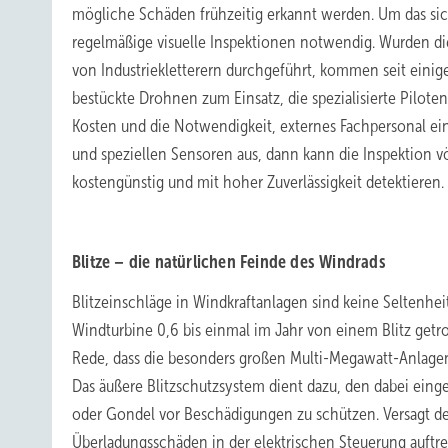
mögliche Schäden frühzeitig erkannt werden. Um das sich
regelmäßige visuelle Inspektionen notwendig. Wurden di
von Industriekletterern durchgeführt, kommen seit eini
bestückte Drohnen zum Einsatz, die spezialisierte Pilot
Kosten und die Notwendigkeit, externes Fachpersonal einz
und speziellen Sensoren aus, dann kann die Inspektion vö
kostengünstig und mit hoher Zuverlässigkeit detektieren.
Blitze – die natürlichen Feinde des Windrads
Blitzeinschläge in Windkraftanlagen sind keine Seltenhe
Windturbine 0,6 bis einmal im Jahr von einem Blitz getro
Rede, dass die besonders großen Multi-Megawatt-Anlagen 
Das äußere Blitzschutzsystem dient dazu, den dabei eing
oder Gondel vor Beschädigungen zu schützen. Versagt der
Überladungsschäden in der elektrischen Steuerung auftret