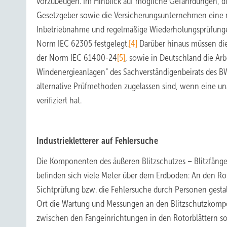
vorzubeugen. Im Hinblick auf mögliche Gefährdungen, di
Gesetzgeber sowie die Versicherungsunternehmen eine n
Inbetriebnahme und regelmäßige Wiederholungsprüfungen.
Norm IEC 62305 festgelegt.
[4]
Darüber hinaus müssen die
der Norm IEC 61400-24
[5]
, sowie in Deutschland die Arb
Windenergieanlagen“ des Sachverständigenbeirats des B
alternative Prüfmethoden zugelassen sind, wenn eine unab
verifiziert hat.
Industriekletterer auf Fehlersuche
Die Komponenten des äußeren Blitzschutzes – Blitzfänger
befinden sich viele Meter über dem Erdboden: An den R
Sichtprüfung bzw. die Fehlersuche durch Personen gestalt
Ort die Wartung und Messungen an den Blitzschutzkom
zwischen den Fangeinrichtungen in den Rotorblättern so