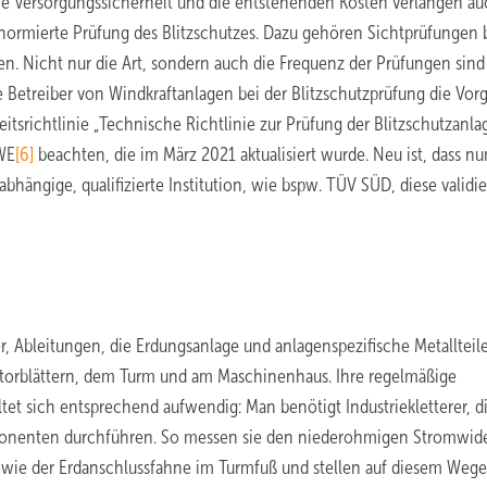
e Versorgungssicherheit und die entstehenden Kosten verlangen au
ormierte Prüfung des Blitzschutzes. Dazu gehören Sichtprüfungen b
 Nicht nur die Art, sondern auch die Frequenz der Prüfungen sind 
 Betreiber von Windkraftanlagen bei der Blitzschutzprüfung die Vor
eitsrichtlinie „Technische Richtlinie zur Prüfung der Blitzschutzanla
WE
[6]
beachten, die im März 2021 aktualisiert wurde. Neu ist, dass n
hängige, qualifizierte Institution, wie bspw. TÜV SÜD, diese validie
, Ableitungen, die Erdungsanlage und anlagenspezifische Metallteil
otorblättern, dem Turm und am Maschinenhaus. Ihre regelmäßige
et sich entsprechend aufwendig: Man benötigt Industriekletterer, d
ponenten durchführen. So messen sie den niederohmigen Stromwid
wie der Erdanschlussfahne im Turmfuß und stellen auf diesem Wege 