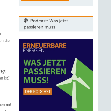
Podcast: Was jetzt
passieren muss!
n
en die
sagt
 ist.“
ben mit