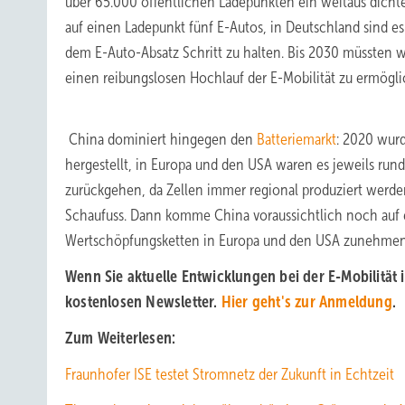
über 65.000 öffentlichen Ladepunkten ein weitaus dich
auf einen Ladepunkt fünf E-Autos, in Deutschland sind es
dem E-Auto-Absatz Schritt zu halten. Bis 2030 müsste
einen reibungslosen Hochlauf der E-Mobilität zu ermögli
China dominiert hingegen den
Batteriemarkt
: 2020 wurd
hergestellt, in Europa und den USA waren es jeweils run
zurückgehen, da Zellen immer regional produziert werden
Schaufuss. Dann komme China voraussichtlich noch auf e
Wertschöpfungsketten in Europa und den USA zunehmend
Wenn Sie aktuelle Entwicklungen bei der E-Mobilität 
kostenlosen Newsletter.
Hier geht's zur Anmeldung
.
Zum Weiterlesen:
Fraunhofer ISE testet Stromnetz der Zukunft in Echtzeit