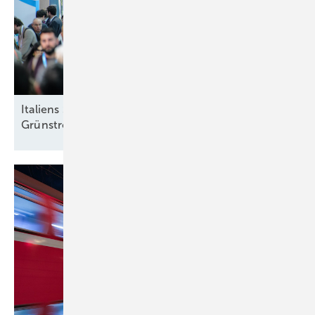
Italiens Strategiedebatte in Rimini über sinnvolle
Grünstromziele