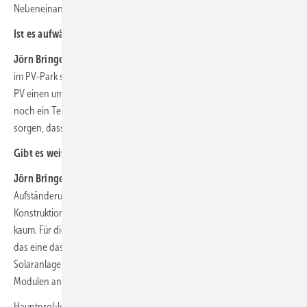
Nebeneinander von Landwirtschaft und PV aufrechterhalten will.
Ist es aufwändiger, Agri-PV zu planen?
Jörn Bringewat:
Es kommt auf die Flächenverfügbarkeit an. Wenn ich
im PV-Park selbst keinen Platz für Ausgleichsflächen habe, aber die
PV einen umfangreichen Ausgleichsbedarf auslöst, weil doch immer
noch ein Teil des Bodens verändert wird, muss ich am Ende dafür
sorgen, dass ich andere Flächen zur Verfügung habe.
Gibt es weitere Hürden?
Jörn Bringewat:
Man müsste nochmal prüfen, inwieweit die hohe
Aufständerung sich wirtschaftlich darstellen lässt. Aufgrund der
Konstruktion ist es relativ teuer. So rechnet sich Agri-PV offenbar
kaum. Für die Gemeinde ist es etwas, das die Sache vereinfacht, wenn
das eine das andere nicht stört. Sprich: Die Verschattung durch die
Solaranlage ist egal oder vielleicht sogar positiv, wenn die unter den
Modulen angebauten Pflanzen sogar Schatten brauchen.
Hauptproblem der Agri-PV war gerade noch, dass die Agrarprämien