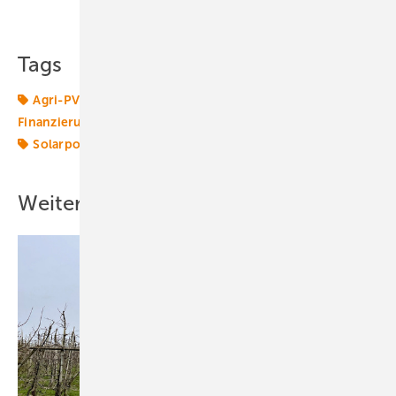
Teilen
Link kopieren
Tags
Agri-PV
Betrieb
Erneuerbare in Kommunen
Finanzierung
Gesetze
Photovoltaik
Solarenergie
Solarpolitik
Weitere Inhalte