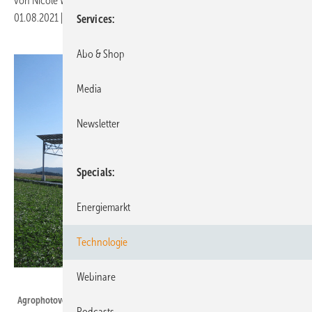
von
Nicole Weinhold
01.08.2021
|
Druckvorschau
Services
Abo & Shop
Media
Newsletter
Specials
Energiemarkt
Technologie
Webinare
Fraunhofer ISE
Agrophotovoltaik-Pilotanlage auf dem Gelände der Demeter-
Podcasts