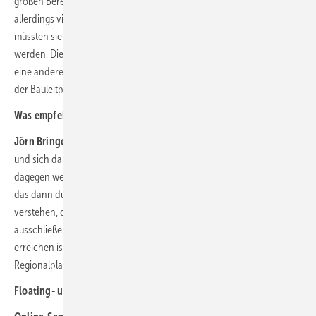
großen Bereichen ausschließen sollen. Diese Vorgaben haben
allerdings vielfach keine echte ausschließende Bedeutung. So
müssten sie maximal im Rahmen der Bauleitplanung berücksichtigt
werden. Die Raumordnungsbehörden der Länder haben allerdings
eine andere Rechtsauffassung als wir, was dann bei der Aufstellung
der Bauleitpläne für großen Ärger sorgt.
Was empfehlen Sie Planern?
Jörn Bringewat:
Sich ansehen, ob da rechtliche Bedenken bestehen
und sich dann eine Gemeinde suchen, die sich nötigenfalls auch aktiv
dagegen wehren will, oder die den Bebauungsplan aufstellen will, um
das dann durchzuziehen. Die Regionalplanungsbehörden müssen
verstehen, dass ihre Kompetenzen eingeschränkt sind und eine echte
ausschließende Wirkung für PV-Freiflächenanlagen sehr schwer zu
erreichen ist. Hier ist allerdings noch viel zu tun, da die
Regionalplanungsbehörden bisher wenig Einsicht zeigen.
Floating- und Agri-PV