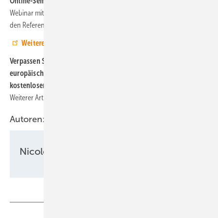
Online-Seminar:
Am 24. September veranstaltet der BWE ein
Webinar mit zwei Trendthemen in der PV. Jörn Bringewat gehört zu
den Referenten.
Weitere Informationen hier
Verpassen Sie keine Informationen zur Entwicklung auf dem
europäischen Solarmarkt! Abonnieren Sie dazu unseren
kostenlosen Newsletter!
Hier können Sie sich anmelden
.
Weiterer Artikel zum Thema
Agrophotovoltaik
Autoren:
Nicole Weinhold