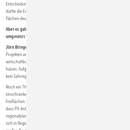
Entscheidung ist sehr erfreulich für die deutsche PV-Branche und
dürfte die Entwicklung von PV-Anlage auf landwirtschaftlichen
Flächen deutlich attraktiver machen.
Aber es gab ja trotzdem noch viele, die vorher schon Projekte
umgesetzt haben.
Jörn Bringewat:
Wir beraten auch viele Planer, die jetzt an solchen
Projekten arbeiten. Das sind allerdings auch oft Projektentwickler, die
wirtschaftlich eine gewisse Flexibilität in der Darstellung der Kosten
haben. Aufgrund der gestiegenen Rohstoffpreise ist Agri-PV jedenfalls
kein Sahnegeschäft.
Noch ein Thema dabei: Inwiefern raumordnerische Vorgaben Agri-PV
einschränken können. Wobei das eine Frage ist, die generell PV-
Freiflächen betrifft. Der zweite Umstand ist: Wenn ich davon ausgehe,
dass PV-Anlagen raumbedeutsam sein können, dann können
regionalplanerische Vorgaben eine Bedeutung haben. Häufig finden
sich in Regionalplänen Festlegungen, die PV-Freiflächenanlagen in