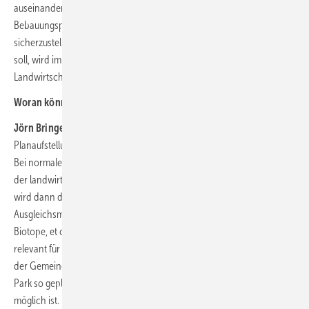
auseinandersetzen, in deren Gebiet ich das Vorhaben plane. Ein
Bebauungsplan muss aufgestellt werden. Ohne den geht es nicht. Um
sicherzustellen, dass die weitere Nutzung auch so funktioniert, wie sie
soll, wird im Rahmen der Bauleitplanung das Nebeneinander von
Landwirtschaft und PV nachvollziehbar dargestellt.
Woran könnte es hapern?
Jörn Bringewat:
Die Frage ist was ich voraussetze. Im Rahmen der
Planaufstellung lege ich fest, was mit der Gemeinde vor Ort passiert.
Bei normalen PV-Freiflächen wird der gesamte PV-Parkbereich aus
der landwirtschaftlichen Nutzung herausgenommen. In der Regel
wird dann der ganze Parkbereich gleichzeitig für
Ausgleichsmaßnahmen genutzt. Da werden Grüngürtel angelegt, PV-
Biotope, et cetera. Das funktioniert bei Agri-PV nicht mehr. Das ist
relevant für die Planungsumsetzung, weil es das Planungsermessen
der Gemeinde betrifft. Wenn sie sich dafür entscheidet, muss der PV-
Park so geplant werden, dass gleichzeitig landwirtschaftliche Nutzung
möglich ist. Dafür muss die Gemeinde erstmal klarstellen, dass sie das