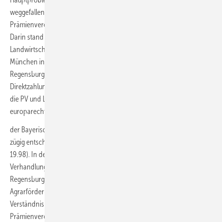
weggefallen sind, weil Deutschland die entsprechende Agrar-
Prämienverordnung aus unserer Sicht EU-rechtswidrig umgesetzt hat.
Darin stand sinngemäß: Auf Flächen, auf denen PV stattfindet, ist keine
Landwirtschaft möglich. Dazu gab es gerade ein Verfahren am VGH
München in der Berufungsinstanz. Das erstinstanzliche VG
Regensburg hat gesagt: Diese Regelungen in der sogenannten
Direktzahlungs-Durchführungsverordnung, die Prämienberechtigung,
die PV und Landwirtschaft gegenseitig ausschließt, sei
europarechtswidrig.
der Bayerische Verwaltungsgerichtshof doch bereits überraschend
zügig entschieden hat (VGH München, Urteil vom 01. Juni 2021 – 6 BV
19.98). In der Berufungsentscheidung, die ohne mündliche
Verhandlung ergangen ist, haben die Münchener Richter:Innen ihre
Regensburger Kolleg:Innen bestätigt und dem Ausschluss der
Agrarförderung auf PV-Flächen eine Absage erteilt. Auch nach dem
Verständnis des VGH München ist die entsprechende deutsche
Prämienverordnung europarechtskonform auszulegen. Die