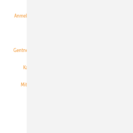
Anmeldung & Registrierung
Datenschutz
E-Paper
ERNEUERBARE ENERGIEN abonnieren
Gentner Energy Media
Gentner Verlag
Impressum
Karriere bei Gentner
Team
Mediaservice
Mitgliedschaften und Engagement
Newsletter
Privacy Manager
RSS-Feed
Veranstaltungen / Webinare