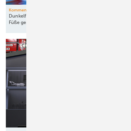
Kommentar
Dunkelflaute-Debatte gehört vom Kopf auf die
Füße
gestellt