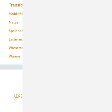
Transformation
Energieversorger
Service
Mobilität
Kommunen
Netze
Stadtwerke
Speicher
Energiekonzerne
Lastmanagement
Wasserstoff
Wärme
Abo- & Leserservice
ADRESSBUCH der WIND- und SOLARENERGIE
AGB
Alle Inhalte chronologisch
Anmelden