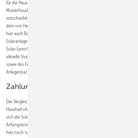
für die Hauseigentümer gegenübergestellt. Hier hat er einerseits einen
Musterhaushalt zugrunde gelegt, der sich gegen eine Solaranlage
entscheidet. Das Kosten-Nutzen-Verhältnis dieses Haushaltes hat er
dem von Haushalten mit Solaranlagen gegenübergestellt, wobei er
hier auch Batteriespeicher mit einbezogen hat. Die Haushalte mit
Solaranlage hat er wiederum geteilt in Pächter und Eigentümer der
Solar-Speicher-Kombination. Für die Kosten hat Löschel wiederum auf
aktuelle Studien der Hochschule für Technik und Wirtschaft (HTW)
sowie des Fraunhofer ISE zurückgegriffen. Die Kostenfaktoren für die
Anlagenpacht basieren wiederum auf einem Pachtvertrag von Enpal.
Zahlungsströme verglichen
Der Vergleich der Zahlungsströme zeigt, dass die Kosten für den
Haushalt ohne Solaranlage kontinuierlich steigen. Der Haushalt, der
sich die Solaranlage und den Speicher kauft, hat zunächst hohe
Anfangskosten. Danach liegen die Stromkosten fast bei Null. Wobei
hier noch nach etwa 13 bis 15 Jahren noch einmal eine höhere