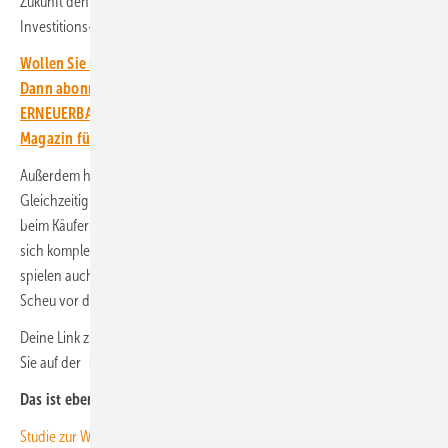
Zukunft denkt, will der Pächter der Solaranlage vor allem dieses
Investitions- und Verlustrisiko vermeiden.
Wollen Sie über die Energiewende auf dem Laufenden bleiben?
Dann abonnieren Sie einfach den kostenlosen Newsletter von
ERNEUERBARE ENERGIEN – dem größten verbandsunabhängigen
Magazin für erneuerbare Energien in Deutschland!
Außerdem hat er einen stärkeren Fokus auf die Gegenwart.
Gleichzeitig ist bei ihm der Autonomiewunsch weniger ausgeprägt als
beim Käufer der Solaranlage. Sie ist aber stärker als beim Haushalt, der
sich komplett gegen eine Solaranlage entscheidet. Für letzteren
spielen auch soziale und Umweltaspekte eine geringere Rolle als die
Scheu vor dem Risiko, in eine Solaranlage zu investieren.
Deine Link zur kompletten Studie zum kostenlosen Download finden
Sie auf der
Internetseite von Enpal
.
Das ist ebenfalls interessant für Sie:
Studie zur Wärmewende: Wärmepumpe schlägt Wasserstoff