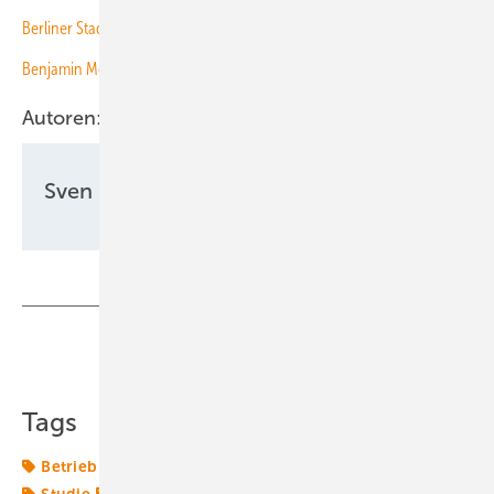
Berliner Stadtwerke versorgen Hochschulen mit Solarstrom
Benjamin Merle von Enpal: „Wir finanzieren gesamte Anlagenpools“
Autoren:
Sven Ullrich
Teilen
Link kopieren
Tags
Betrieb
Photovoltaik
Solaranlage
Solarenergie
Studie
Wirtschaftlichkeit