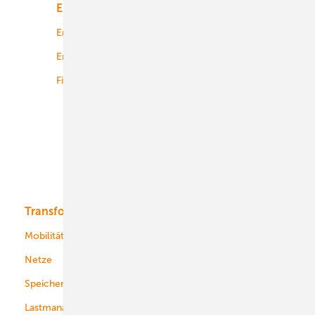
Energiemarkt
Technologie
Energierecht
Planung
Energiemärkte weltweit
Logistik
Finanzierung
Betrieb
Onshore-Wind
Offshore-Wind
Solar
Bioenergie
Transformation
Energieversorger
Service
Mobilität
Kommunen
Netze
Stadtwerke
Speicher
Energiekonzerne
Lastmanagement