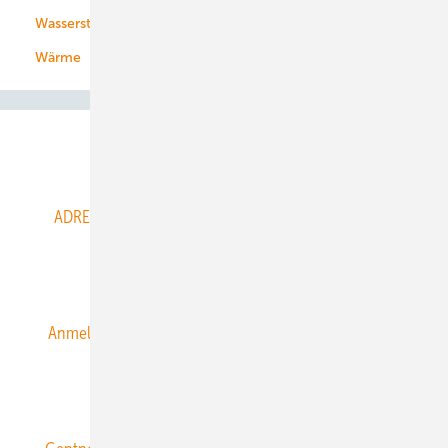
Wasserstoff
Wärme
Abo- & Leserservice
ADRESSBUCH der WIND- und SOLARENERGIE
AGB
Alle Inhalte chronologisch
Anmelden
Anmeldung & Registrierung
Datenschutz
E-Paper
ERNEUERBARE ENERGIEN abonnieren