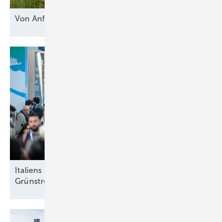
Von Anfang an
geschützt
Italiens Strategiedebatte in Rimini über sinnvolle
Grünstromziele