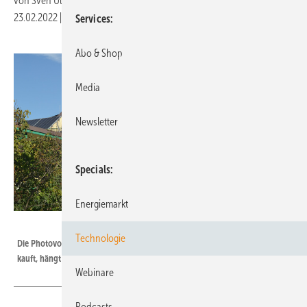
von
Sven Ullrich
23.02.2022
|
Druckvorschau
Services
Abo & Shop
Media
Newsletter
Specials
Energiemarkt
Velka Botička
Technologie
Die Photovoltaik lohnt sich in jedem Fall. Ob man die Anlage pachtet oder
kauft, hängt von den persönlichen Präferenzen ab.
Webinare
Podcasts