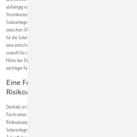
abhängig von den Annahmen für die Pachtpreise und die
Stromkosten zwischen 35.300 und 41.500 Euro. Der Käufer der
Solaranlage hat in den 30 Jahren des Betrachtungszeitraumes Kosten
zwischen 34.800 und 43.700 Euro. Hier spielen vor allem die Preise
für die Solaranlage und die Höhe der Kosten für Wartung und Betrieb
eine entscheidende Rolle. Für beide Nutzer von Solaranlagen –
sowohl für den Pächter als auch für den Eigentümer – ist noch die
Höhe der Einspeisevergütung und der Großhandelserlöse ein
wichtiger Faktor, der die Zahlungsströme beeinflusst.
Eine Frage der Präferenz und
Risikoabwägung
Deshalb ist die Frage, ob sich Hauseigentümer für den Kauf oder die
Pacht einer Solaranlage entscheiden, vor allem auf Präferenzen und
Risikoabwägungen zurückzuführen. Während der Käufer der
Solaranlage weniger das Investitionsrisiko scheut und vor allem in die