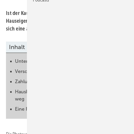
Ist der Kauf oder die Pacht einer Solaranlage für den
Hauseigentümer wirtschaftlicher? Dieser Frage widmet
sich eine aktuelle Studie im Auftrag von Enpal.
Inhalt
Unterschiede sind nur gering
Verschiedene Szenarien betrachtet
Zahlungsströme verglichen
Haushalte mit Solaranlagen kommen besser
weg
Eine Frage der Präferenz und Risikoabwägung