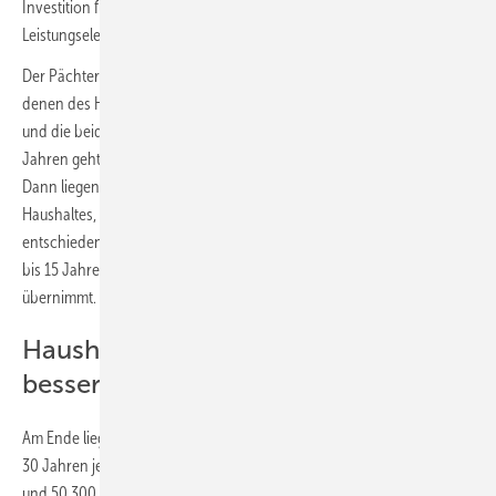
Investition für Reparaturen oder den eventuellen Tausch der
Leistungselektronik anfallen.
Der Pächter der Solaranlage hat zu Beginn Kosten, die leicht über
denen des Haushalts ohne Solaranlage liegen. Diese sind aber stabil
und die beiden Kurven nähern sich nach und nach an. Nach 20
Jahren geht die Anlage in den Besitz den Hauseigentümers über.
Dann liegen die Kosten auf dem gleichen Niveau wie die des
Haushaltes, der sich von Anfang an für den Kauf der Solaranlage
entschieden hat. Der Vorteil bei der Pacht: Die Kostenspitze nach 13
bis 15 Jahren fällt nicht an, da diese der Verpächter der Solaranlage
übernimmt.
Haushalte mit Solaranlagen kommen
besser weg
Am Ende liegen die Kosten für den Haushalt ohne Solaranlage nach
30 Jahren je nach Annahmen für die Strompreise zwischen 36.900
und 50.300 Euro. Die Kosten für den Pächter der Solaranlage liegen