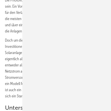
Die Photovoltaik wird in Zukunft ein Standbein der Energieversorgung
sein. Ein Vorteil: Sie kann dezentral errichtet auf Hausdächern Strom
für den Verbrauch vor Ort liefern. Unter anderem dies treibt derzeit
die meisten Solarmärkte an. Denn dadurch sinken die Strompreise
und über einen mehr oder weniger langen Zeitraum amortisieren sich
die Anlagen.
Doch um diesen Vorteil genießen zu können, sind vorher hohe
Investitionen notwendig. Dies können auch Vermieter von
Solaranlagen übernehmen. Dann ist für den Hauseigentümer
eigentlich alles wie vorher: Er zahlt einen monatlichen Betrag –
entweder als Pacht für die Solaranlage oder als Vorauszahlung für den
Netzstrom an den Versorger – und bekommt dafür eine stabile
Stromversorgung, ohne dass er sich darum kümmern muss. Dies ist
ein Modell für überregionale Anbieter von Solaranlagen zur Pacht. Es
ist auch ein Modell, dem sich immer mehr Stadtwerke widmen, um
sich ein Standbein in der Energiewende aufzubauen.
Unterschiede sind nur gering