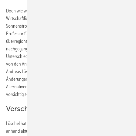
Doch wie wirkt sich die Pacht einer Solaranlage auf deren
Wirtschaftlichkeit im Vergleich zu einem gekauften
Sonnenstromgenerator aus? Dieser Frage ist Andreas Löschel,
Professor für Umwelt- und Ressourcenökonomie im Auftrag des
überregionalen Anbieters von Solaranlagen zur Pacht Enpal
nachgegangen. Der Ergebnis: „Unterm Strich sind die finanziellen
Unterschiede zwischen den Optionen gering und hängen vor allem
von den Annahmen und der Ausgestaltung der Angebote ab“, schreibt
Andreas Löschel in seiner Kurzstudie. „Bereits bei relativ kleinen
Änderungen der Annahmen verschiebt sich die Reihenfolge der
Alternativen in der Wirtschaftlichkeitsrechnung.“ Entsprechend
vorsichtig seien die Ergebnisse zu interpretieren.
Verschiedene Szenarien betrachtet
Löschel hat sich drei verschiedene Szenarien angeschaut und diese
anhand aktueller Kosten für Solaranlagen und Speicher dem Nutzen