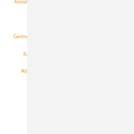
Anmeldung & Registrierung
Datenschutz
E-Paper
ERNEUERBARE ENERGIEN abonnieren
Gentner Energy Media
Gentner Verlag
Impressum
Karriere bei Gentner
Team
Mediaservice
Mitgliedschaften und Engagement
Newsletter
Privacy Manager
RSS-Feed
Veranstaltungen / Webinare
© 2026 ERNEUERBARE ENERGIEN