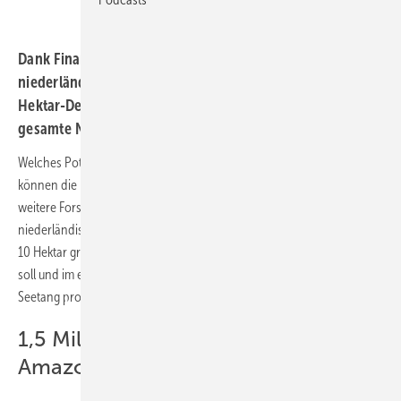
Dank Finanzspritze von Amazon: Vor der
niederländischen Küste baut North Sea Farmers eine 10-
Hektar-Demonstrationsfarm, die als Blaupause für die
gesamte Nordsee dienen soll.
Welches Potenzial hat die Algenzucht in Offshore-Windparks und wie
können die Pflanzen zur CO2-Reduzierung beitragen? Diese und
weitere Forschungsfragen sollen im Projekt „North Sea Farm 1“ vor der
niederländischen Küste untersucht werden. Geplant ist zunächst eine
10 Hektar große Algenfarm, die noch 2023 ihren Betrieb aufnehmen
soll und im ersten Betriebsjahr mindestens 6.000 Kilogramm frischen
Seetang produzieren kann.
1,5 Millionen Euro kommen von
Amazon