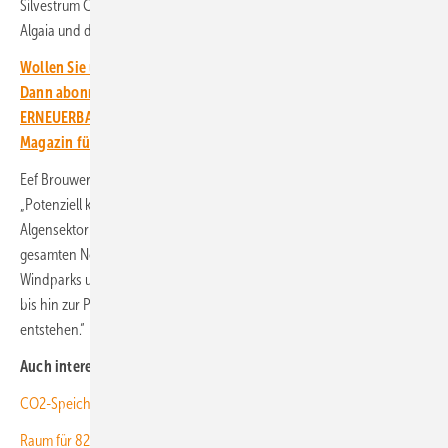
Silvestrum Climate Associates, der Hersteller von Algenextrakten
Algaia und das Wasserbau-Unternehmen Van Oord.
Wollen Sie über die Energiewende auf dem Laufenden bleiben?
Dann abonnieren Sie einfach den kostenlosen Newsletter von
ERNEUERBARE ENERGIEN – dem größten verbandsunabhängigen
Magazin für erneuerbare Energien in Deutschland!
Eef Brouwers, Manager of Farming and Technology bei NSF, erklärt:
„Potenziell könnten bis zu 85.000 Arbeitsplätze im europäischen
Algensektor geschaffen werden, wenn North Sea Farm 1 in der
gesamten Nordsee nachgebaut und der Platz zwischen den
Windparks umgewidmet wird. Diese Arbeitsplätze würden vom Anbau,
bis hin zur Produktion und im Verkauf von Produkten auf Algenbasis
entstehen.“
Auch interessant:
CO2-Speicher: Braunalgenschleim ist gut fürs Klima
Raum für 82 Gigawatt Offshore Windenergie