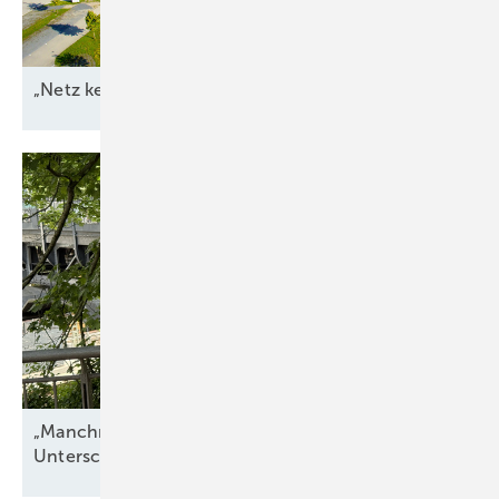
„Netz kein Engpass
mehr“
„Manchmal hängt alles an einer einzigen
Unterschrift“