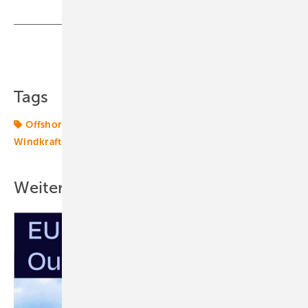
Teilen
Link kopieren
Tags
Offshore-Markt
Techniktrends
Windenergie
Windkraft
offshore-wind
Weitere Inhalte