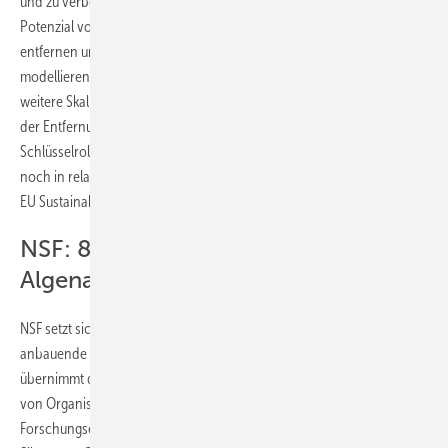
und zu verbessern. Gleichzeitig untersuchen die Forschenden das
Potenzial von Algenfarmen, Kohlenstoff aus der Atmosphäre zu
entfernen und die Auswirkungen einer groß angelegten Algenzucht
modellieren. Die Forschungserkenntnisse sollen dazu beitragen, die
weitere Skalierung der Branche zu unterstützen. „Algen könnten bei
der Entfernung von Kohlendioxid aus der Atmosphäre eine
Schlüsselrolle einnehmen. Trotzdem werden sie derzeit in Europa
noch in relativ geringem Umfang angebaut“, sagt Zak Watts, Director
EU Sustainability bei Amazon.
NSF: 85.000 Arbeitsplätze durch
Algenanbau möglich
NSF setzt sich nach eigenen Angaben seit 2014 für die Seetang-
anbauende Branche in Europa ein. Die gemeinnützige Organisation
übernimmt die Leitung des Projekts und arbeitet mit einem Konsortium
von Organisationen aus ganz Europa zusammen. Dazu gehören die
Forschungseinrichtungen Plymouth Marine Laboratory, Deltares und