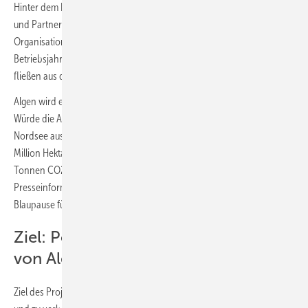
Hinter dem Projekt steht ein Konsortium aus Wissenschaftler:innen
und Partnern aus der Algenindustrie unter Leitung der Non-Profit
Organisation North Sea Farmers (NSF). Die Finanzierung des ersten
Betriebsjahres übernimmt der Amazon Konzern: 1,5 Millionen Euro
fließen aus dem unternehmenseigenen Right Now Climate Fund.
Algen wird ein großes Potenzial zur Bindung von CO2 nachgesagt:
Würde die Algenzucht auf alle Flächen zwischen Windparks in der
Nordsee ausgeweitet werden - voraussichtlich eine Fläche von einer
Million Hektar bis 2040 - könnten potenziell mehrere Millionen
Tonnen CO2 im Jahr gebunden werden, heißt es in einer
Presseinformation von Amazon. North Sea Farm 1 solle eine
Blaupause für die Offshore-Algenzucht auf der ganzen Welt dienen.
Ziel: Potenzial und Auswirkungen
von Algenfarmen zu analysieren
Ziel des Projekts ist auch, die Produktion von Algen zu analysieren