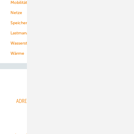
Mobilität
Kommunen
Netze
Stadtwerke
Speicher
Energiekonzerne
Lastmanagement
Wasserstoff
Wärme
Abo- & Leserservice
ADRESSBUCH der WIND- und SOLARENERGIE
AGB
Alle Inhalte chronologisch
Anmelden