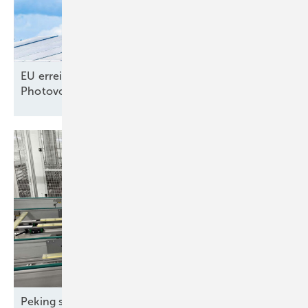
EU erreicht selbst gestecktes Ausbauziel für
Photovoltaik –
noch
Peking streicht Exportrabatte – steigen die