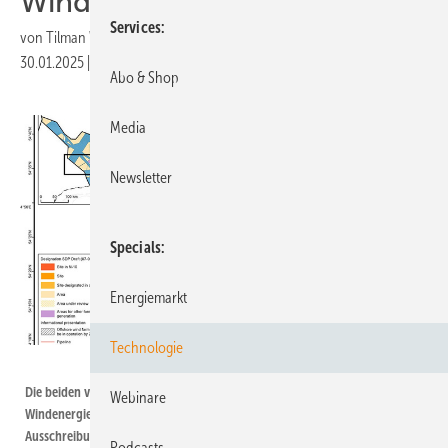
Windkraft frei
Services
von
Tilman Weber
30.01.2025
|
Druckvorschau
Abo & Shop
Media
Newsletter
Specials
Energiemarkt
Technologie
BSH
Die beiden von der "Fünften Verordnung zur Durchführung des
Webinare
Windenergie-auf-See-Gesetzes" (5. WindSeeV) des BSH für die
Ausschreibung im August freigegebenen Flächen. Die Behörde BSH sieht N-
Podcasts