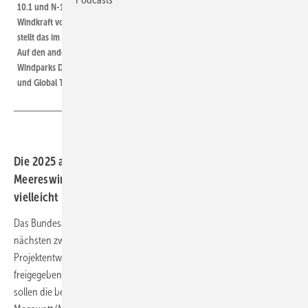
10.1 und N-10.2 mit 151 und 31 Quadratkilometern für 2 und 0,5 Gigawatt
Windkraft vor. Das schraffierte dreieckige Entwicklungsfeld unten rechts
stellt das im Bau befindliche 960-Megawatt-Areal He Dreiht von EnBW dar.
Auf den anderen schraffierten Feldern befinden sich die bestehenden
Windparks Deutsche Bucht, Veja Mate, Bard Offshore 1, Hohe See, Albatros
und Global Tech 1
Die 2025 auszuschreibenden Entwicklungsareale für
Meereswindparks sind bestätigt. Hier sollen die Anlagen
vielleicht noch bis 2030 ans Netz.
Das Bundesamt für Seeschifffahrt und Hydrographie (BSH) hat die
nächsten zwei Flächen für Offshore-Windenergie-
Projektentwicklungen nach Abschluss der Voruntersuchungen
freigegeben. Mit 151 Quadratkilometern und 31 Quadratkilometern
sollen die beiden Areale neuen Raum für 2 Gigawatt (GW) und 500