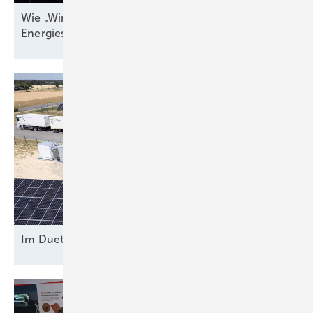
Wie „Windenergieland Eins“ sich aufs Staatsziel
Energiesicherheit einstellen
muss
Im Duett am
Netz