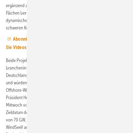
ergänzend zu den Ausschreibungen staatlich voruntersuchter
Flächen bereits für mehrere Areale statt, wobei ein spezielles
dynamisches Gebotsverfahren zu besonders hohen, Milliarden Euro
schweren Konzessionszahlungen durch die Bieter wie Total führte.
Abonnieren Sie jetzt unseren Youtube-Channel und sehen
Sie Videos mit Hintergrundinformationen zur Branche.
Beide Projekte sind gemäß bisherigen Auflistungen in
brancheninternen Fahrplänen zum Offshore-Windenergieausbau in
Deutschland noch für einen Betriebsstart im Jahr 2030 vorgesehen –
und würden damit zum Ausbauziel für dasselbe Jahr von 30 Gigawatt
Offshore-Windkraft beitragen können. Allerdings zeigte sich BSH-
Präsident Helge Heegewaldt bei Bekanntgabe der Flächenfreigabe am
Mittwoch vorsichtig und verwies lieber auf das weiterreichende
Zieldatum des gesetzlich vorgegebenen Offshore-Windkraftausbaus
von 70 GW, das 2045 erreicht sein soll: „Durch das Inkrafttreten der 5.
WindSeeV am 28. Januar 2025 erhält die Wirtschaft Planungs- und