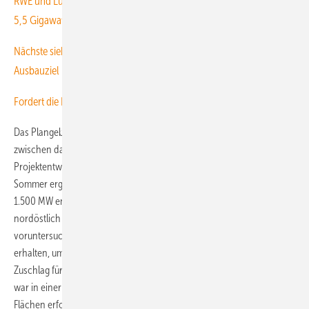
RWE und Luxcara dürfen 2029 bis 2031 drei Meereswindparks mit
5,5 Gigawatt bauen
Nächste sieben Gigawatt Windenergie im Meer fürs 2030-
Ausbauziel
Fordert die Energiewirtschaft zu viel Raum für Meereswindparks?
Das Plangebiet schiebt sich damit in einen Seestraßenkorridor
zwischen das wenige Kilometer südwestlich abgesteckte
Projektentwicklungsfeld N-9.3, wo nach einem im vergangenen
Sommer ergangenen Zuschlag bis 2029 der Windpark Waterekke mit
1.500 MW entstehen soll, und dem ebenso wenige Kilometer
nordöstlich folgenden Plangebiet N-12.1. Für dieses staatlich nicht
voruntersuchte Areal hatte Ölkonzern Total im Juli 2023 den Zuschlag
erhalten, um hier bis 2030 einen Windpark mit 2 GW zu errichten. Der
Zuschlag für das bei Total als Nordsee Energies 1 geführte Vorhaben
war in einer speziellen Ausschreibung staatlich nicht voruntersuchter
Flächen erfolgt. Ausschreibungen dieser Art fanden seit 2023