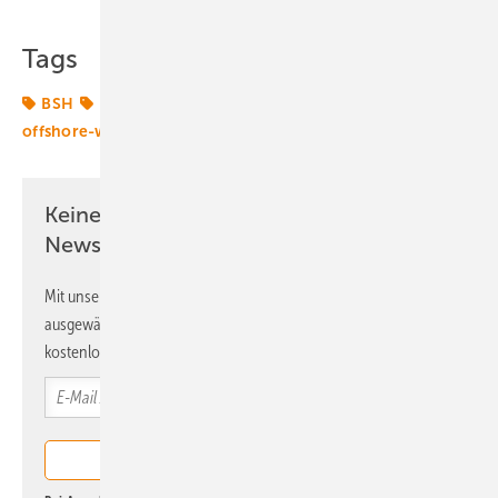
Tags
BSH
Dreiht
Offshore-Markt
Windenergie
offshore-wind
Keine Zeit? Kein Problem mit dem ERE
Newsletter!
Mit unserem Newsletter erhalten Sie regelmäßig von uns
ausgewählte Informationen und Neuigkeiten, gebündelt und
kostenlos direkt ins Postfach.