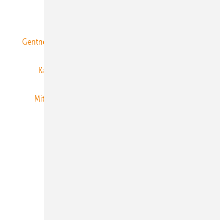
ERNEUERBARE ENERGIEN abonnieren
Gentner Energy Media
Gentner Verlag
Impressum
Karriere bei Gentner
Team
Mediaservice
Mitgliedschaften und Engagement
Newsletter
Privacy Manager
RSS-Feed
Veranstaltungen / Webinare
© 2026 ERNEUERBARE ENERGIEN