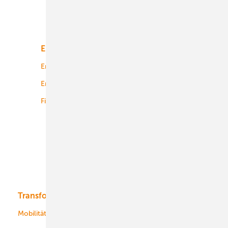
Unsere Themen
Energiemarkt
Technologie
Energierecht
Planung
Energiemärkte weltweit
Logistik
Finanzierung
Betrieb
Onshore-Wind
Offshore-Wind
Solar
Bioenergie
Transformation
Energieversorger
Service
Mobilität
Kommunen