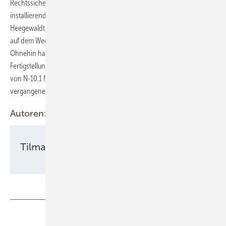
Rechtssicherheit für den Bau von Windenergieanlagen mit einer zu
installierenden Leistung von 2.500 Megawatt in der Nordsee“, sagte
Heegewaldt. „Damit erreichen wir einen weiteren großen Meilenstein
auf dem Weg zum 70-Gigawatt-Ziel der Bundesrepublik Deutschland“.
Ohnehin hat der zuständige Übertragungsnetzbetreiber Amprion die
Fertigstellung des Netzanschlusses auf See Balwin2, der den Strom
von N-10.1 für die Weiterleitung zum Land aufnehmen soll, seit
vergangenem Jahr erst für 2031 vorgesehen.
Autoren:
Tilman Weber
Teilen
Link kopieren