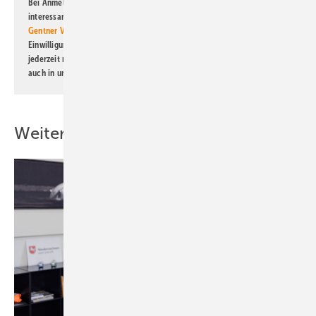
Bei Anmeldung zu diesem Newsletter bin ich damit einverstanden, über
interessante Verlags- und Online-Angebote
der Marken der Alfons W.
Gentner Verlag GmbH & Co. KG
informiert zu werden. Diese
Einwilligung kann ich jederzeit widerrufen und eine Abmeldung ist
jederzeit möglich. Informationen zum Umgang mit Daten finden Sie
auch in unserer
Datenschutzerklärung
.
Weitere Inhalte