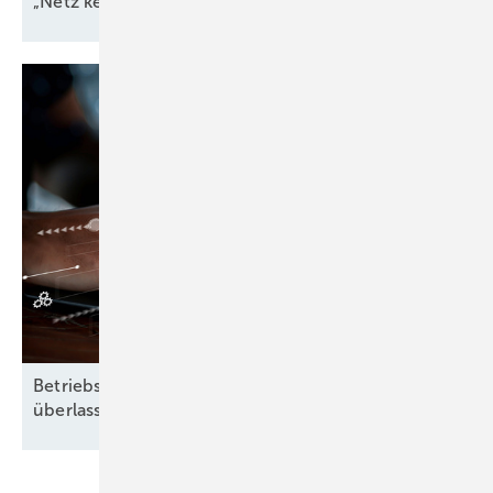
„Netz kein Engpass
mehr“
Betriebsführung heißt: Nichts dem Zufall
überlassen