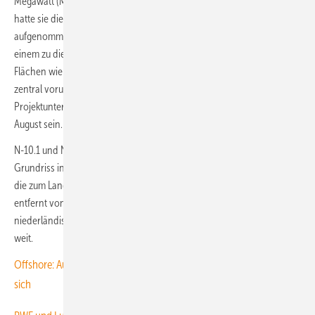
Megawatt (MW) Erzeugungskapazität bieten. Als N-10.1 und N-10.2
hatte sie die Behörde in den Flächenentwicklungsplan (FEP) 2023
aufgenommen und sie nun nach Abschluss der Untersuchungen mit
einem zu diesem Zweck üblichen Erlass freigegeben. Somit sind die
Flächen wie geplant in der nächsten Ausschreibung sogenannter
zentral voruntersuchter Flächen für das Bieten der
Projektunternehmen verfügbar. Der Auktionstermin dafür wird der 1.
August sein.
N-10.1 und N-10.2 erstrecken sich in einem länglichen trapezförmigen
Grundriss in nordwestlicher Richtung hinaus in die Nordsee, wobei
die zum Land nächstgelegenen Turbinenstandorte 109 Kilometer
entfernt von der Insel Juist entstehen werden. Zur nächstgelegenen
niederländischen Insel Rottumerplaat ist es mit 113 Kilometern ähnlich
weit.
Offshore: Ausbau der Parks kommt voran, Netzanschluss verzögert
sich