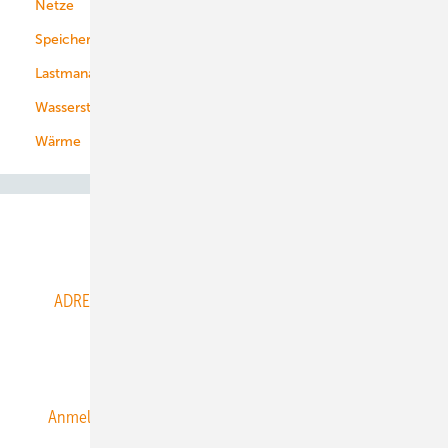
Netze
Stadtwerke
Speicher
Energiekonzerne
Lastmanagement
Wasserstoff
Wärme
Abo- & Leserservice
ADRESSBUCH der WIND- und SOLARENERGIE
AGB
Alle Inhalte chronologisch
Anmelden
Anmeldung & Registrierung
Datenschutz
E-Paper