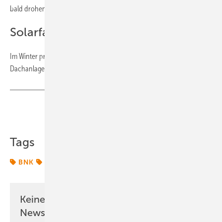
bald drohen Strafzahlungen. | 54
Solarfassaden im Vorteil
Im Winter produzieren sie sogar teilweise mehr Strom als gleich große
Dachanlagen. | 58
Teilen
Link kopieren
Tags
BNK
Windparks
offshore-wind
Keine Zeit? Kein Problem mit dem ERE
Newsletter!