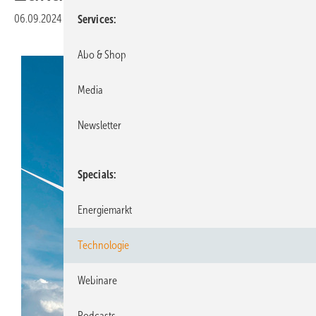
06.09.2024
|
Veröffentlicht in
Ausgabe 07-2024
|
Druckvorschau
Services
Abo & Shop
Media
Newsletter
Specials
Energiemarkt
Technologie
Webinare
Podcasts