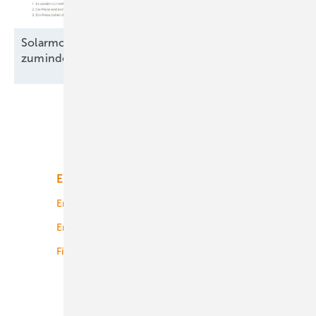
Solarmodule: Preisanstieg legt Pause ein –
zumindest
teilweise
Unsere Themen
Energiemarkt
Technologie
Energierecht
Planung
Energiemärkte weltweit
Logistik
Finanzierung
Betrieb
Onshore-Wind
Offshore-Wind