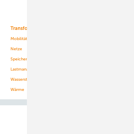
Solar
Bioenergie
Transformation
Energieversorger
Service
Mobilität
Kommunen
Netze
Stadtwerke
Speicher
Energiekonzerne
Lastmanagement
Wasserstoff
Wärme
Abo- & Leserservice