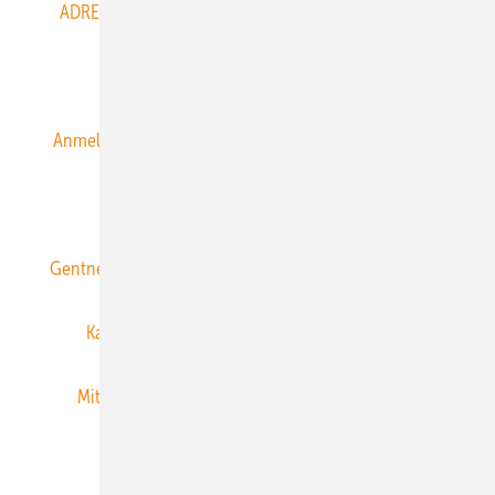
ADRESSBUCH der WIND- und SOLARENERGIE
AGB
Alle Inhalte chronologisch
Anmelden
Anmeldung & Registrierung
Datenschutz
E-Paper
ERNEUERBARE ENERGIEN abonnieren
Gentner Energy Media
Gentner Verlag
Impressum
Karriere bei Gentner
Team
Mediaservice
Mitgliedschaften und Engagement
Newsletter
Privacy Manager
RSS-Feed