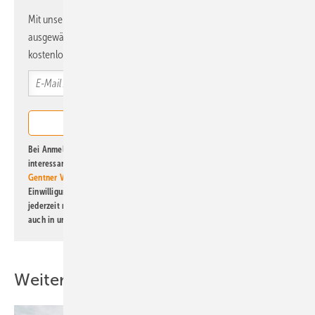
Mit unserem Newsletter erhalten Sie regelmäßig von uns
ausgewählte Informationen und Neuigkeiten, gebündelt und
kostenlos direkt ins Postfach.
Bei Anmeldung zu diesem Newsletter bin ich damit einverstanden, über
interessante Verlags- und Online-Angebote
der Marken der Alfons W.
Gentner Verlag GmbH & Co. KG
informiert zu werden. Diese
Einwilligung kann ich jederzeit widerrufen und eine Abmeldung ist
jederzeit möglich. Informationen zum Umgang mit Daten finden Sie
auch in unserer
Datenschutzerklärung
.
Weitere Inhalte