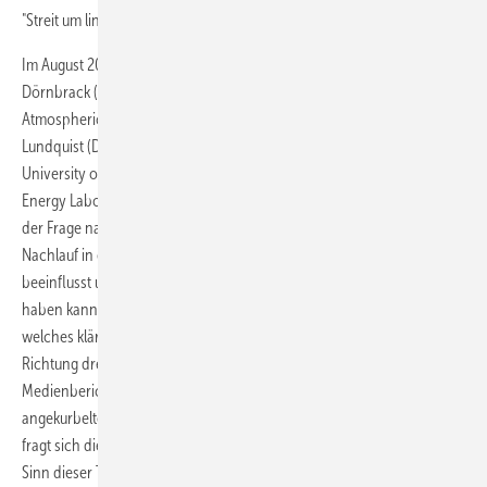
"Streit um linksdrehende Rotoren".
Im August 2019 veröffentlichten Antonia Englberger, Andreas
Dörnbrack (beide (German Aerospace Center, Institute of
Atmospheric Physics, Oberpfaffenhofen, Germany),und Julie K.
Lundquist (Department of Atmospheric and Oceanic Sciences,
University of Colorado Boulder, Boulder, USA; National Renewable
Energy Laboratory, Golden, Colorado, USA) ein Diskussionpapier, das
der Frage nachgeht, ob die Drehrichtung einer Windkraftanlage den
Nachlauf in einer stabil geschichteten atmosphärischen Grenzschicht
beeinflusst und welche Auswirkungen dies auf den Ertrag der Anlagen
haben kann. Im Januar 2020 folgte ein zweites Diskussionpapier,
welches klären will, ob sich Windkraftanlagen in die entgegengesetzte
Richtung drehen sollten. Dieser Beitrag wurde ab Mitte Juni in vielen
Medienberichten aufgegriffen und zitiert. Wie nach der vom DLR
angekurbelten
Diskussion über Insektensterben an Windkraftanlagen
fragt sich die Windkraft-Branche auch diesmal wieder: Was ist der
Sinn dieser Thesen? Wir sprachen mit dem Geschäftsführer des