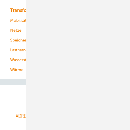
Transformation
Energieversorger
Service
Mobilität
Kommunen
Netze
Stadtwerke
Speicher
Energiekonzerne
Lastmanagement
Wasserstoff
Wärme
Abo- & Leserservice
ADRESSBUCH der WIND- und SOLARENERGIE
AGB