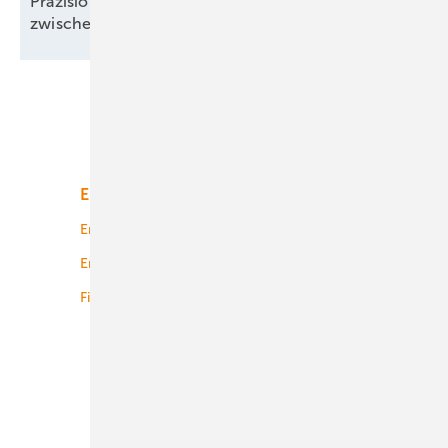
Präzision und Komplexität: Windgutachten
zwischen Klimawandel und
Windklau
Unsere Themen
Energiemarkt
Technologie
Energierecht
Planung
Energiemärkte weltweit
Logistik
Finanzierung
Betrieb
Onshore-Wind
Offshore-Wind
Solar
Bioenergie