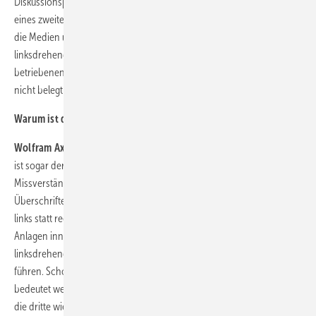
Diskussionspapier veröffentlicht und im Januar, mit Veröffentlichung
eines zweiten Papieres, zugespitzt. Diese Zuspitzung fand den Weg in
die Medien und schon stand im Raum, dass die Energieausbeute bei
linksdrehenden Rotoren deutlich größer ist als bei den derzeit
betriebenen rechtsdrehenden Rotoren. Dies ist wissenschaftlich
nicht belegt und technisch falsch.
Warum ist das Aufwerfen dieser Fragestellung nicht zielführend?
Wolfram Axthelm:
Fragen darf die Wissenschaft immer stellen. Dies
ist sogar deren Aufgabe. Aber Wissenschaft ist auch gefordert keine
Missverständnisse zu provozieren. Die Zusammenfassung und
Überschriften der Texte suggerieren, dass die Drehrichtung insgesamt
links statt rechts sein sollte. Im Text wird aber die zweite Reihe von
Anlagen innerhalb eines Windparks diskutiert und behauptet, dass
linksdrehende Anlagen in der zweiten Reihe zu höheren Erträgen
führen. Schon dies ist falsch. Gleichzeitig ist wohl jedem klar, was es
bedeutet wenn die erste Reihe im Uhrzeigersinn und die zweite links,
die dritte wieder im Uhrzeigersinn etc. dreht. Dies würde die