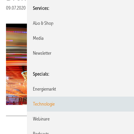
09.07.2020
|
Druckvorschau
Services
Abo & Shop
Media
Newsletter
Specials
Energiemarkt
Technologie
lugmayer.com
Webinare
Podcasts