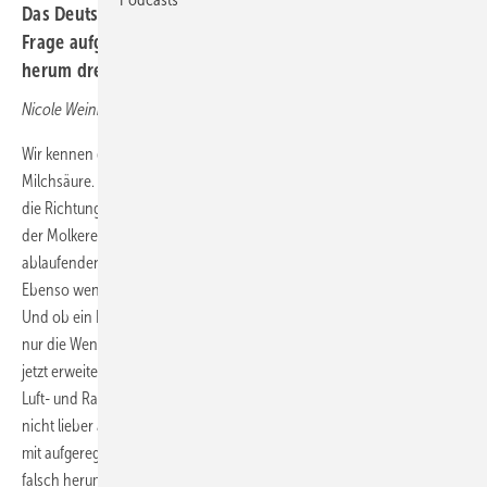
Das Deutsche Zentrum für Luft- und Raumfahrt hat die
Frage aufgeworfen, ob Windkraftanlagen nicht anders
herum drehen sollten. Der BWE findet das abwegig.
Nicole Weinhold
Wir kennen die Diskussion über linksdrehende oder rechtsdrehende
Milchsäure. Wenn es nicht gerade um Säuglingsernährung geht, spielt
die Richtung aber keine Rolle - außer vielleicht für die Werbefachleute
der Molkerei-Industrie. In Australien dreht sich der Strudel des
ablaufenden Badewassers anders herum. Auch das spielt keine Rolle.
Ebenso wenig schmeckt ein Martini je nach Rüherrichtung anders.
Und ob ein Karussel rechts- oder linksherum dreht, interessiert auch
nur die Wenigsten. Dieses Sammelsurium der Drehrichtungen kann
jetzt erweitert werden um eine Frage, die das Deutsche Zentrum für
Luft- und Raumfahrt (DLR) aufgeworfen hat: Sollten Windkraftanlagen
nicht lieber andersherum drehen? Die Tagespresse reagierte prompt
mit aufgeregten Schlagzeilen: "90 Prozent der Windräder drehen sich
falsch herum", "Verschenktes Potential durch falsche Drehrichtung",