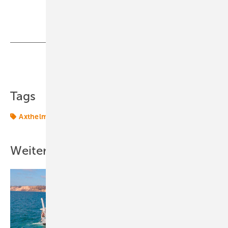
Teilen
Link kopieren
Tags
Axthelm
Windtechnik
onshore-wind
Weitere Inhalte