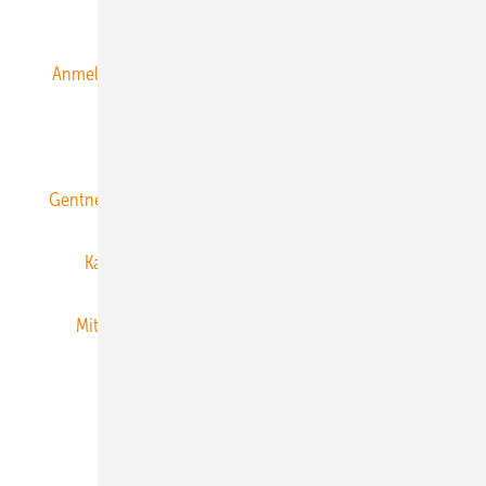
Alle Inhalte chronologisch
Anmelden
Anmeldung & Registrierung
Datenschutz
E-Paper
ERNEUERBARE ENERGIEN abonnieren
Gentner Energy Media
Gentner Verlag
Impressum
Karriere bei Gentner
Team
Mediaservice
Mitgliedschaften und Engagement
Newsletter
Privacy Manager
RSS-Feed
Veranstaltungen / Webinare