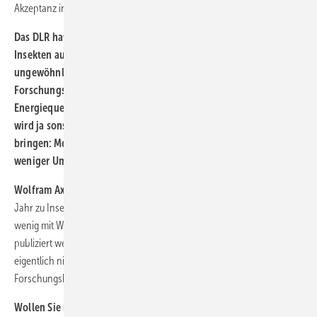
Akzeptanz in der Bevölkerung untergraben.
Das DLR hatte zuletzt durch eine Studie über Windkraft und
Insekten auf sich aufmerksam gemacht. Wie kommt es zu diesen
ungewöhnlichen Fragestellungen in einer
Forschungseinrichtung, die dem zügigen Ausbau einer sauberen
Energiequelle wie der Windkraft nicht dienlich ist? Geforscht
wird ja sonst eher dahingehend, die Technologie voran zu
bringen: Mehr Ertrag, weniger Material, besserer Transport,
weniger Umwelteinfluss wie Schall…
Wolfram Axthelm:
Die aktuell publizierte These hat, wie die vor einem
Jahr zu Insekten, viel mit Kaltakquise von Drittmitteln zu tun, aber
wenig mit Wissenschaftlichkeit. Wenn Thesen aufgestellt und medial
publiziert werden, die dem wissenschaftlichen Ruf der Institution
eigentlich nicht mehr gerecht werden, sollte dies zu denken geben. So
Forschungsbedarf zu generieren, gehört sich nicht.
Wollen Sie neue Erkenntnisse zur Windkraft-Technik im Blick