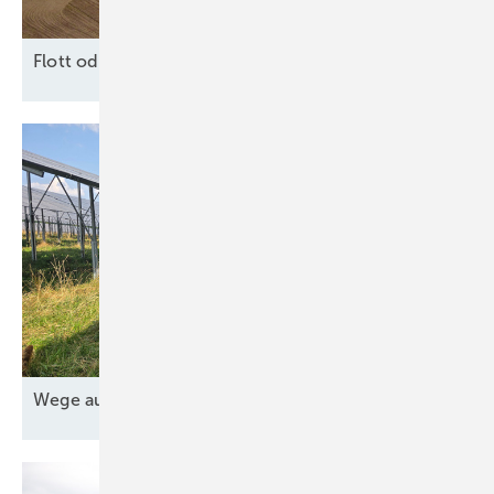
F lott oder
Schrott?
Wege aus der Nische für die
Agri-PV