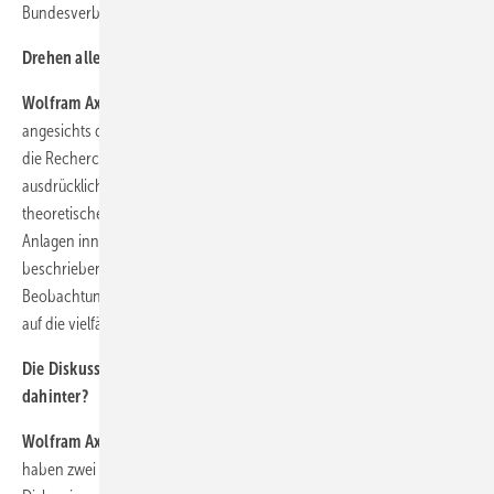
Bundesverbands Windenergie, Wolfram Axthelm.
Drehen alle Windkraftanlagen verkehrt herum? Laut DLR schon….
Wolfram Axthelm:
Die Debatte hat uns überrascht. Zunächst ist man
angesichts der in den Raum geworfenen These etwas ratlos. Schon
die Recherche der Quellen des Diskussionspapiers – denn es ist
ausdrücklich keine Studie – wirft eine Reihe von Fragen auf. Die rein
theoretischen Simulationen blenden aus, wie sich die Anordnung der
Anlagen innerhalb eines Parks auswirkt oder wie Turbulenzen die
beschriebenen Effekte verringern. Dann stützen sich die Autoren auf
Beobachtungen in großen, flachen Ebenen der USA. Diese lassen sich
auf die vielfältige Topgrafie in Europa nicht übertragen.
Die Diskussion besteht schon seit August 2019. Was steckt
dahinter?
Wolfram Axthelm:
Gemeinsam mit einer US-amerikanischem Autorin
haben zwei Wissenschaftler des DLR im August 2019 ein erstes