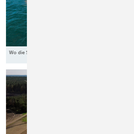
Wo die See den Strom
bringt