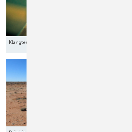
Klangtest im
Windpark