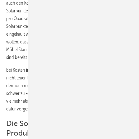
auch den Kontakt zu dem Institut hergestellt hat. Jetzt müssen die
Solarpunkte, die für die Anlage ausgegeben werden – bei einem Punkt
pro Quadratzentimeter kommen bei dem Winnicott-Institut 750.000
Solarpunkte zusammen – nur noch von Partnerunternehmen
eingekauft werden. Das sind vor allem Unternehmen, die zeigen
wollen, dass die sich für die Umwelt einsetzen. Bisher zählen dazu
Möbel Staude, Easydisplay und Perbaccowein. Durch ihren Einsatz
sind bereits mehr als 3000 Solarpunkte eingekauft.
Bei Kosten im einstelligen Cent-Bereich für einen Solarpunkt ist das
nicht teuer. Die Ausgaben sollen von den Partnerunternehmen
dennoch nicht auf die Produkte umgelegt werden – auch wenn dies
schwer zu kontrollieren ist. Die Unternehmen sollen die Beteiligung
vielmehr als Marketingmaßnahme verstehen und sie auch aus dem
dafür vorgesehenen Budget finanzieren.
Die Solarpunkte sollen auf die
Produkte