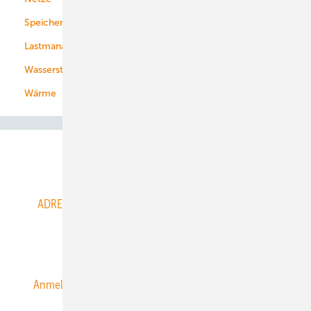
Speicher
Energiekonzerne
Lastmanagement
Wasserstoff
Wärme
Abo- & Leserservice
ADRESSBUCH der WIND- und SOLARENERGIE
AGB
Alle Inhalte chronologisch
Anmelden
Anmeldung & Registrierung
Datenschutz
E-Paper