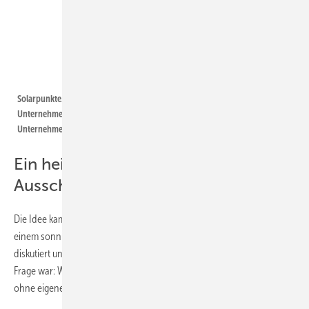
Foto: Denny Gille
Solarpunkte.Tobias Höfle | „Wir arbeiten auf keinen Fall mit schmutzigen
Unternehmen zusammen. Es wird Mindestanforderungen geben, die die
Unternehmen erfüllen müssen“, so Tobias Höfle.
Ein heißer Sommertag gab den
Ausschlag
Die Idee kam den Jungunternehmern bei einem Spaziergang an
einem sonnigen Tag in Hannover. „Wir haben über die Energiewende
diskutiert und wie cool es doch wäre, sich zu engagieren. Die zentrale
Frage war: Was kann ich überhaupt tun? Gerade als Stadtbewohner
ohne eigene Dachfläche?“, erklärt Tobias Höfle.