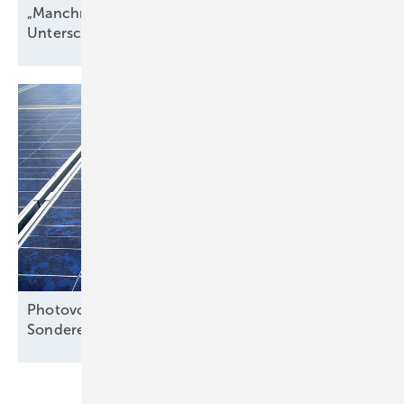
„Manchmal hängt alles an einer einzigen
Unterschrift“
Photovoltaik legt zu – nicht nur aufgrund von
Sondereffekten