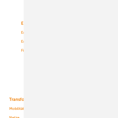
Unsere Themen
Energiemarkt
Technologie
Energierecht
Planung
Energiemärkte weltweit
Logistik
Finanzierung
Betrieb
Onshore-Wind
Offshore-Wind
Solar
Bioenergie
Transformation
Energieversorger
Service
Mobilität
Kommunen
Netze
Stadtwerke