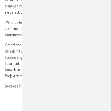
stammen von dem norwegischen Unternehmen REC. Ebenso achten
sie darauf, dass die Partnerunternehmen bestimmte Kriterien erfüllen.
„Wir arbeiten auf keinen Fall mit schmutzigen Unternehmen
zusammen. Es wird Mindestanforderungen geben, die die
Unternehmen erfüllen müssen“, so Tobias Höfle.
Gespräche über weitere Dachflächen für Solaranlagen werden
derzeit mit dem Hannover Zoo und der Medizinischen Hochschule
Hannover geführt. Auch große Unternehmen stehen bereits mit der
Solarpunkte GmbH in Verhandlung. Das Interesse, etwas für die
Umwelt zu tun und dies auch zu zeigen, ist also vorhanden und das
Projekt damit auf einem guten Weg.
(Andreas Fründt)
Teilen
Link kopieren