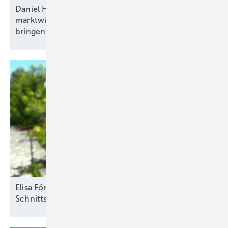
Daniel Hölder von Baywa RE: „Mehr Flexibilität und
marktwirtschaftliche Anreize ins Energiesystem
bringen“
Elisa Förster vom Solarzentrum Berlin: „Definierte
Schnittstellen sind
notwendig“