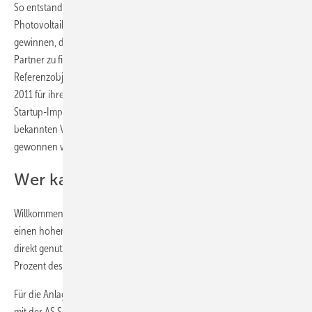
So entstand der Gedanke, gemeinnützige Einrichtungen mit
Photovoltaikanlagen auszustatten und dafür Unternehmen zu
gewinnen, die diese finanzieren. Am Anfang war es aber schwer,
Partner zu finden. Die meisten Unternehmen wollten ein
Referenzobjekt sehen. Und das, obwohl die Jungunternehmer bereits
2011 für ihre Idee einen Preis beim Gründungsideenwettbewerb
Startup-Impuls gewonnen haben. Erst über die Unterstützung des
bekannten Vereins Grünstrom, konnte das Vertrauen der Partner
gewonnen werden.
Wer kann mitmachen?
Willkommene Partner sind vor allem gemeinnützige Einrichtungen, die
einen hohen Stromverbrauch haben, so dass der erzeugte Strom
direkt genutzt wird. Bei dem Winnicott-Institut werden mehr als 80
Prozent des erzeugten Stroms selbst verbraucht.
Für die Anlage auf dem Winnicott-Institut haben die Jungunternehmer
mit der AS Solar GmbH zusammengearbeitet. Die verbauten Module