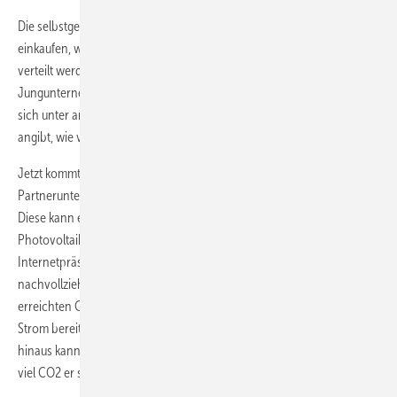
Die selbstgewählte Menge an Solarpunkten, die die Unternehmen
einkaufen, wird über ihre Produkte verteilt. Wie genau die Punkte
verteilt werden, ist aber noch nicht abschließend geregelt. Die
Jungunternehmer sehen da aber viele Möglichkeiten. So können sie
sich unter anderem ein Solarpunkte-Logo vorstellen, das genau
angibt, wie viele Punkte mit dem jeweiligen Produkt erworben werden.
Jetzt kommt der Verbraucher ins Spiel. Er kauft die Produkte der
Partnerunternehmen und erhält dafür Solarpunkte gutgeschrieben.
Diese kann er unter Solarpunkte.de eingeben und sieht sofort, welche
Photovoltaikanlage damit rückwirkend finanziert wird. Auf der
Internetpräsenz der Solarpunkte GmbH kann der Verbraucher zudem
nachvollziehen, welche Unternehmen sich wie stark engagieren. Die
erreichten CO2-Einsparungen werden angezeigt, genauso wie viel
Strom bereits aus den Photovoltaikanlagen erzeugt wurde. Darüber
hinaus kann der Kunde seine Solarpunkte sammeln und sehen, wie
viel CO2 er selbst einspart.