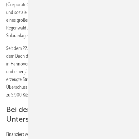
(Corporate Social Responsibility), bei dem Unternehmen ökologische
und soziale Projekte finanziell unterstützen. Das Prinzip ähnelt dem
eines großen Bierbrauers, der über den Verkauf seiner Getränke den
Regenwald zu schützen versucht. Nur geht es statt um Wald nun um
Solaranlagen.
Seit dem 22. Mai 2014 ist die erste Photovoltaikanlage eingeweiht. Auf
dem Dach des Winnicott-Instituts für Kinder- und Jugendpsychologie
in Hannover steht jetzt eine 11,9-Kilowatt-Solaranlage mit 46 Modulen
und einer jährlichen Leistung von 10.800 Kilowattstunden. Der
erzeugte Strom kommt der Einrichtung selbst zugute. Ebenso, was an
Überschuss ins Netz eingespeist wird. Künftig werden so jährlich bis
zu 5.900 Kilogramm CO2 vermieden.
Bei der Finanzierung gab es
Unterstützung
Finanziert wurde die Anlage zunächst von dem Verein Grünstrom, der