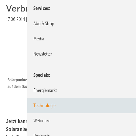
Verbraucher
Services
17.06.2014
|
Druckvorschau
Abo & Shop
Media
Newsletter
Foto: Denny Gille
Specials
Solarpunkte GmbH | Die Jungunternehmer Tobias Höfle und Dennis Brünig
auf dem Dach des Winnicott-Instituts
Energiemarkt
Technologie
Webinare
Jetzt kann sich jeder ganz einfach an der Errichtung von
Solaranlagen auf gemeinnützigen Einrichtungen
Podcasts