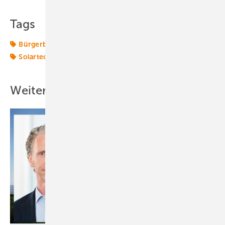
Tags
Bürgerbeteiligung
Photovoltaikanlage
Solaranlage
Solartechnik
Windtechnik
onshore-wind
Weitere Inhalte