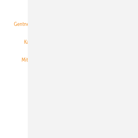
ERNEUERBARE ENERGIEN abonnieren
Gentner Energy Media
Gentner Verlag
Impressum
Karriere bei Gentner
Team
Mediaservice
Mitgliedschaften und Engagement
Newsletter
Privacy Manager
RSS-Feed
Veranstaltungen / Webinare
© 2026 ERNEUERBARE ENERGIEN