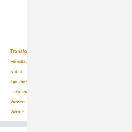
Onshore-Wind
Offshore-Wind
Solar
Bioenergie
Transformation
Energieversorger
Service
Mobilität
Kommunen
Netze
Stadtwerke
Speicher
Energiekonzerne
Lastmanagement
Wasserstoff
Wärme