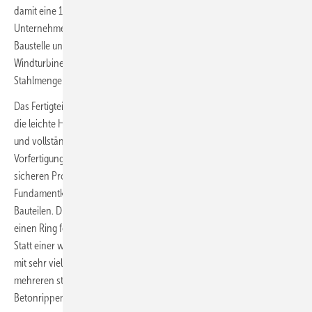
damit eine 1,8-MW-Altanlage ersetzen. Für das Repowering spare das
Unternehmen somit den Einsatz von 120 Betonmischern auf der
Baustelle und komme mit nur einem Drittel der sonst bei gegossenen
Windturbinenfundamenten gewöhnlich verwendeten Beton- und
Stahlmenge aus, teilte RWE mit.
Das Fertigteilkonzept von Anker Foundations setzt auf die Modularität,
die leichte Handhabbarkeit auf der Baustelle sowie eine komplette
und vollständig witterungsunabhängige sowie gleichartige
Vorfertigung der Bauteile in der Halle unter immer gleichen und
sicheren Produktionsbedingungen. Konkret besteht das Anker-
Fundamentkonzept aus nur drei bis vier verschiedenen eher flachen
Bauteilen. Die Fundamentbauer montieren sie zu einer in ihrer Mitte
einen Ring formenden und wie Baumwurzeln ausgreifenden Struktur.
Statt einer wie im Fundament-Ortbetonguss gewölbten Betonkuppel
mit sehr viel Beton- und Stahlmasse besteht diese Struktur aus
mehreren sternförmig oder eben wurzelförmig ausgreifenden
Betonrippen.