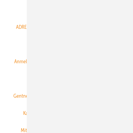
Abo- & Leserservice
ADRESSBUCH der WIND- und SOLARENERGIE
AGB
Alle Inhalte chronologisch
Anmelden
Anmeldung & Registrierung
Datenschutz
E-Paper
ERNEUERBARE ENERGIEN abonnieren
Gentner Energy Media
Gentner Verlag
Impressum
Karriere bei Gentner
Team
Mediaservice
Mitgliedschaften und Engagement
Newsletter