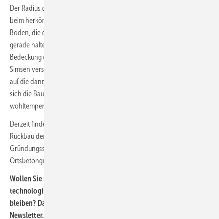
Der Radius des Fundaments kann leicht umfangreicher ausfallen als
beim herkömmlichen Fundament. Doch die benötigte Masse im
Boden, die das gigantische und den Windkräften ausgesetzte Bauwerk
gerade halten muss, besorgen sich die Entwickler mit umso mehr
Bedeckung durch den Erdaushub. So legen sie zwischen die mit
Simsen versehenen Betonrippen sogenannte Lastverteilplatten aus,
auf die dann die Erdmassen drücken. Mit Standard-Lastwagen lassen
sich die Bauteile anfahren. Der Betonvorguss in einer
wohltemperierten Halle soll den Sanierungsbedarf reduzieren.
Derzeit finde der Zertifizierungsprozess statt, teilte RWE mit. Bei einem
Rückbau der Windenergieanlage nach Ihrer Nutzung werde sich die
Gründungsstruktur auch viel leichter als klassische
Ortsbetongussformen aus dem Boden entfernen lassen.
Wollen Sie regelmäßig über die wichtigsten und interessantesten
technologischen Entwicklungen der Windkraft informiert
bleiben? Dann buchen Sie doch unseren kostenlosen
Newsletter.
Hier können Sie ihn abonnieren
.