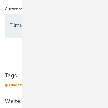
Autoren:
Tilman Weber
Teilen
Link kopieren
Tags
Fundament
RWE
Windtechnik
onshore-wind
Weitere Inhalte