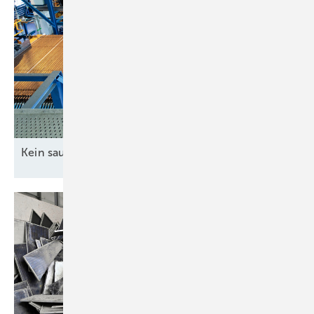
Kein sauberer H
-Betrieb ohne grünen
Strom
2