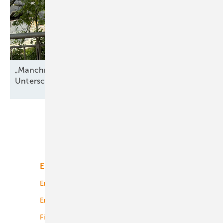
„Manchmal hängt alles an einer einzigen
Unterschrift“
Unsere Themen
Energiemarkt
Technologie
Energierecht
Planung
Energiemärkte weltweit
Logistik
Finanzierung
Betrieb