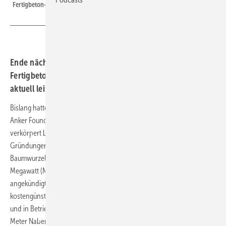
Fertigbeton-Skelett-Fundament von Anker
Ende nächsten Jahres wird ein massereduziertes
Fertigbetonteil-Fundament erstmals eine Windturbine der
aktuell leistungsstärksten Generation tragen.
Bislang hatte das innovative Bauunternehmen Smart and Green
Anker Foundations (Anker Foundations) im hessischen Lichtenfels –
verkörpert bereits durch den 2021 errichteten Prototypen und
Gründungen erster Folgewindenergieanlagen – auf den wie
Baumwurzeln ausgreifenden Fertigteilelementen drei bis vier
Megawatt (MW) leistende Anlagen aufgestellt. Nun hat RWE
angekündigt, Ende 2023 eine 5,7-MW-Windenergieanlage auf der
kostengünstigeren aufgelösten Fundamentarchitektur zu errichten
und in Betrieb zu nehmen. Der Energiekonzern will die Anlage mit 118
Meter Nabenhöhe im ostwestfälischen Lengerich installieren und