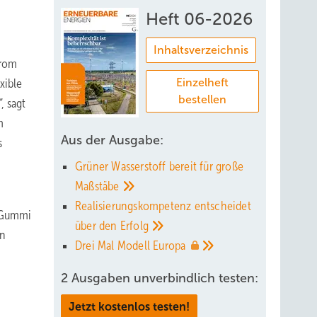
Heft 06-2026
Inhaltsverzeichnis
trom
xible
Einzelheft
bestellen
, sagt
m
Aus der Ausgabe:
s
Grüner Wasserstoff bereit für große
Maßstäbe
Realisierungskompetenz entscheidet
s Gummi
über den
Erfolg
an
Drei Mal Modell
Europa
2 Ausgaben unverbindlich testen:
Jetzt kostenlos testen!