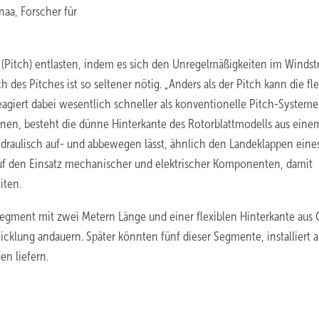
aa, Forscher für
ung (Pitch) entlasten, indem es sich den Unregelmäßigkeiten im Winds
 des Pitches ist so seltener nötig. „Anders als der Pitch kann die fle
iert dabei wesentlich schneller als konventionelle Pitch-Systeme“
n, besteht die dünne Hinterkante des Rotorblattmodells aus eine
raulisch auf- und abbewegen lässt, ähnlich den Landeklappen eine
 auf den Einsatz mechanischer und elektrischer Komponenten, damit
iten.
tsegment mit zwei Metern Länge und einer flexiblen Hinterkante au
wicklung andauern. Später könnten fünf dieser Segmente, installiert 
en liefern.