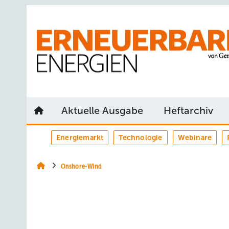
Springe
Springe
Springe
auf
auf
auf
Hauptinhalt
Hauptmenü
SiteSearch
Aktuelle Ausgabe
Heftarchiv
Energiemarkt
Technologie
Webinare
Onshore-Wind