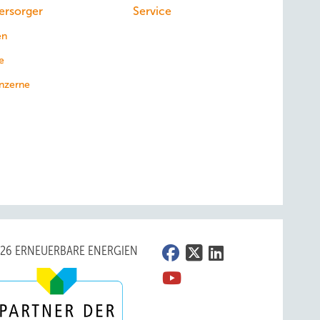
ersorger
Service
en
e
nzerne
026 ERNEUERBARE ENERGIEN