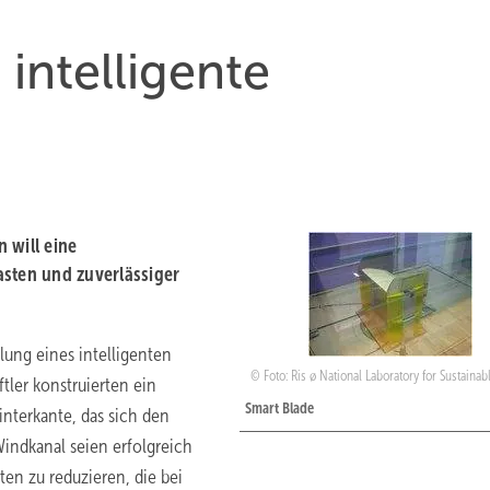
intelligente
 will eine
asten und zuverlässiger
lung eines intelligenten
Foto: Ris
ø
National Laboratory for Sustaina
ler konstruierten ein
Smart Blade
interkante, das sich den
indkanal seien erfolgreich
ten zu reduzieren, die bei