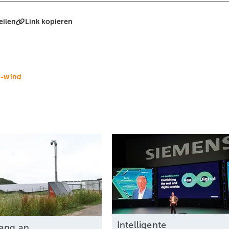
eilen
Link kopieren
e-wind
Intel ligente
ang an