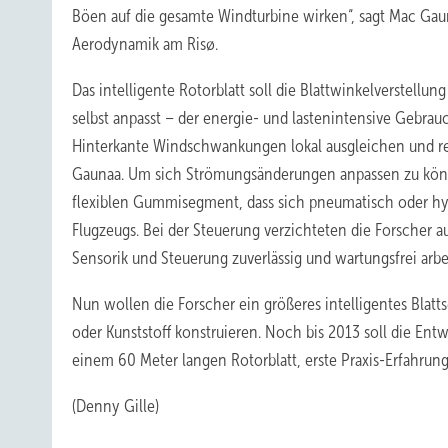
Böen auf die gesamte Windturbine wirken“, sagt Mac Gaun
Aerodynamik am Risø.
Das intelligente Rotorblatt soll die Blattwinkelverstell
selbst anpasst – der energie- und lastenintensive Gebrauch
Hinterkante Windschwankungen lokal ausgleichen und reag
Gaunaa. Um sich Strömungsänderungen anpassen zu könne
flexiblen Gummisegment, dass sich pneumatisch oder hyd
Flugzeugs. Bei der Steuerung verzichteten die Forscher
Sensorik und Steuerung zuverlässig und wartungsfrei arbe
Nun wollen die Forscher ein größeres intelligentes Blat
oder Kunststoff konstruieren. Noch bis 2013 soll die Ent
einem 60 Meter langen Rotorblatt, erste Praxis-Erfahrung
(Denny Gille)