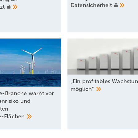
Datensicherheit
tzt
„Ein profitables Wachstum
möglich“
e-Branche warnt vor
enrisiko und
rten
e-Flächen