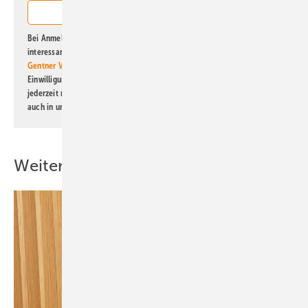
Bei Anmeldung zu diesem Newsletter bin ich damit einverstanden, über
interessante Verlags- und Online-Angebote
der Marken der Alfons W.
Gentner Verlag GmbH & Co. KG
informiert zu werden. Diese
Einwilligung kann ich jederzeit widerrufen und eine Abmeldung ist
jederzeit möglich. Informationen zum Umgang mit Daten finden Sie
auch in unserer
Datenschutzerklärung
.
Weitere Inhalte