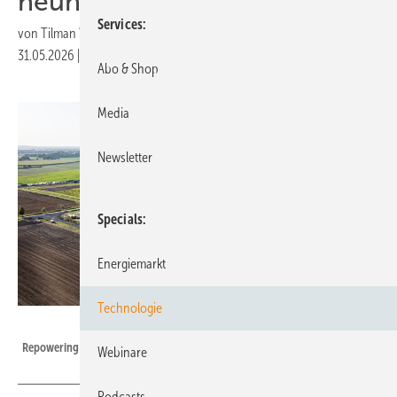
neun Vestasanlagen
Services
von
Tilman Weber
31.05.2026
|
Druckvorschau
Abo & Shop
Media
Newsletter
Specials
Energiemarkt
Technologie
Countrypixel - stock.adobe.com
Repowering – Symbolbild
Webinare
Podcasts