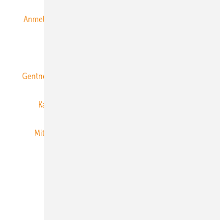
Anmeldung & Registrierung
Datenschutz
E-Paper
ERNEUERBARE ENERGIEN abonnieren
Gentner Energy Media
Gentner Verlag
Impressum
Karriere bei Gentner
Team
Mediaservice
Mitgliedschaften und Engagement
Newsletter
Privacy Manager
RSS-Feed
Veranstaltungen / Webinare
© 2026 ERNEUERBARE ENERGIEN