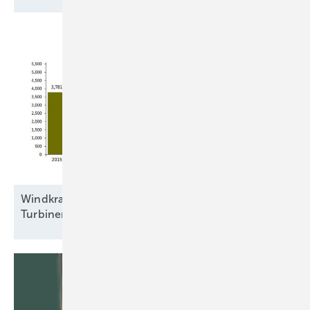
Windkraftbranche errichtete 2025 bundesweit
Turbinen mit 5,23
Gigawatt