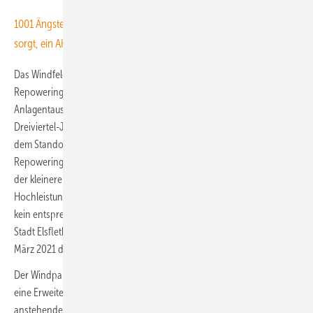
1001 Ängste – wie an der Unterweser ein Windpark für Unruhe
sorgt, ein AKW aber nicht
Das Windfeld südlich der Huntemündung in die Weser ist ein
Repoweringprojekt, für das die örtlichen Projektierer des
Anlagentausches in der Ausschreibung im August vor mehr als einem
Dreiviertel-Jahr den Zuschlag erhalten haben. Die Betreiber der an
dem Standort vorhandenen Altanlagen hatten die Erlaubnis fürs
Repowering – die Modernisierung des Windparks durch Austausch
der kleineren leistungsschwächeren Altanlagen gegen moderne
Hochleistungsturbinen – 2021 erreicht. Damals war allerdings noch
kein entsprechender kommunaler Bebauungspan vorhanden. Die
Stadt Elsfleth entschied sich nach Abstimmung im Ortsparlament im
März 2021 dann dafür, den Weg für den Windpark freizumachen.
Der Windparkstandort ist mehr als 20 Jahre alt. Bereits 2019 hatte es
eine Erweiterung des Windparks gegeben. Gegen das nun
anstehende Repowering eines Dutzends an sehr alten und wohl