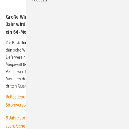
Große Windernte bleibt attraktiv: Bis Mitte kommendes
Jahr wird durch ein Repowering vor der Wesermündung
ein 64-Megawatt-Windkraftfeld entstehen.
Die Bestellung der neun großen Vestasanlagen ist nun amtlich. Das
dänische Windturbinenunternehmen meldete am Freitag die
Liefervereinbarung für drei Anlagen des Modells V172 mit 7,2
Megawatt (MW) und sechs Turbinen des Modells V150 mit 6 MW.
Vestas werde mit der Lieferung der Anlagen in den ersten drei
Monaten des kommenden Jahres beginnen und den Windpark im
dritten Quartal 2027 komplett ans Netz angeschlossen haben.
Rettet Repowering-Schwenk den EU-Windkraftkurs und die KI-
Stromversorgung in den USA?
8 Jahre vorbereitet, 2.5 Jahre Bau: Windparkerneuerung für
sechsfache Einspeisung