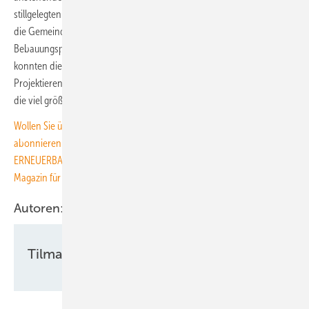
stillgelegten Altanlagen hatte es auch Widerstand gegeben. Weil sich
die Gemeinde allerdings den Weg durch die Abschaffung des
Bebauungsplanes für die Flächen ohne Neuaufstellung entschied,
konnten die Windkraftgegner die Gemeinde auch nicht beklagen. Die
Projektierenden planen nun auch den Bau eines Umspannstation, um
die viel größere Leistung ans Netz zu bringen.
Wollen Sie über die Energiewende auf dem Laufenden bleiben? Dann
abonnieren Sie einfach den kostenlosen Newsletter von
ERNEUERBARE ENERGIEN – dem größten verbandsunabhängigen
Magazin für erneuerbare Energien in Deutschland!
Autoren:
Tilman Weber