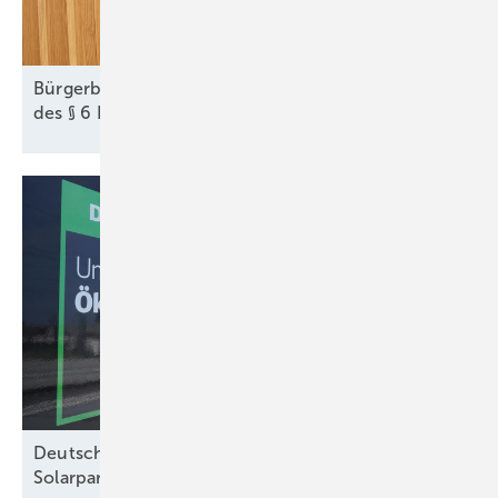
Bürgerbeteiligung bei Wind und Solar: Die Tücken
des § 6
EEG
Deutsche Bahn kauft Ökostrom aus zwei
Solarparks mittels
PPA