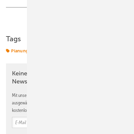
Teilen
Link kopieren
Tags
Planung
Repowering
Windenergie
Windparks
Keine Zeit? Kein Problem mit dem ERE
Newsletter!
Mit unserem Newsletter erhalten Sie regelmäßig von uns
ausgewählte Informationen und Neuigkeiten, gebündelt und
kostenlos direkt ins Postfach.