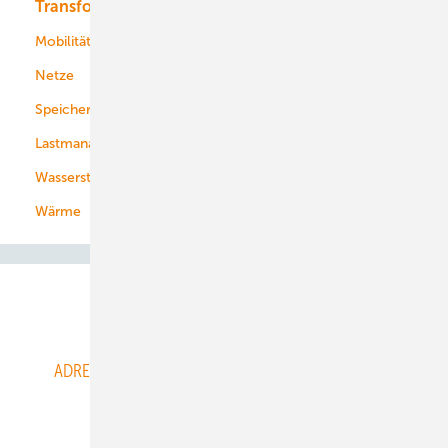
Transformation
Energieversorger
Service
Mobilität
Kommunen
Netze
Stadtwerke
Speicher
Energiekonzerne
Lastmanagement
Wasserstoff
Wärme
Abo- & Leserservice
ADRESSBUCH der WIND- und SOLARENERGIE
AGB
Alle Inhalte chronologisch
Anmelden