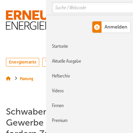
Springe
Springe
Springe
Search
auf
auf
auf
Hauptinhalt
Hauptmenü
SiteSearch
MENÜ
Startseite
Aktuelle Ausgabe
Energiemarkt
Technologie
Webinare
Podcasts
Heftarchiv
Planung
Videos
Firmen
Schwabens Industrie,
Gewerbe und Konzerne
Premium