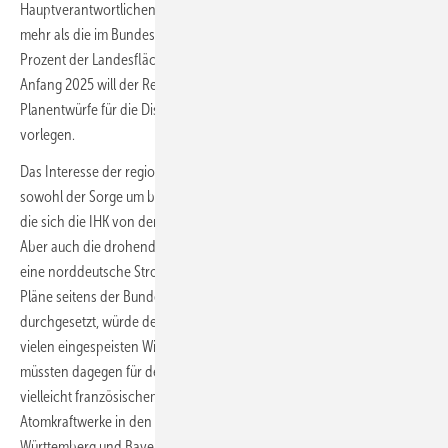
Hauptverantwortlichen eine Fläche von zwei Prozent und damit leicht
mehr als die im Bundesgesetz von Baden-Württemberg verlangten 1,8
Prozent der Landesfläche für die Nutzung freigeben. Spätestens
Anfang 2025 will der Regionalverbandsdirektor erklärtermaßen die
Planentwürfe für die Diskussion in der Öffentlichkeit und in der Politik
vorlegen.
Das Interesse der regionalen Wirtschaft ist gemäß dem IHK-Vorstoß
sowohl der Sorge um bezahlbare günstige Strompreise geschuldet,
die sich die IHK von den Windparks oder auch Solarparks verspricht.
Aber auch die drohende Aufteilung Deutschlands in eine süd- und
eine norddeutsche Strompreiszone bewegt den IHK. Würden solche
Pläne seitens der Bundesnetzagentur ernsthaft verfolgt und
durchgesetzt, würde der Strom in Norddeutschland aufgrund des
vielen eingespeisten Windstroms günstiger. Süddeutsche Netzkunden
müssten dagegen für den Import von norddeutschem Wind- und
vielleicht französischem Atomstrom draufzahlen – weil Kohle- und
Atomkraftwerke in den beiden südlichen Bundesländern Baden-
Württemberg und Bayern inzwischen abgeschaltet wurden oder