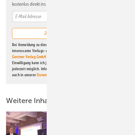
kostenlos direkt ins Postfach.
Bei Anmeldung zu diesem Newsletter bin ich damit einverstanden, über
interessante Verlags- und Online-Angebote
der Marken der Alfons W.
Gentner Verlag GmbH & Co. KG
informiert zu werden. Diese
Einwilligung kann ich jederzeit widerrufen und eine Abmeldung ist
jederzeit möglich. Informationen zum Umgang mit Daten finden Sie
auch in unserer
Datenschutzerklärung
.
Weitere Inhalte