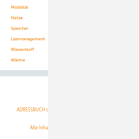
Mobilität
Kommunen
Netze
Stadtwerke
Speicher
Energiekonzerne
Lastmanagement
Wasserstoff
Wärme
Abo- & Leserservice
ADRESSBUCH der WIND- und SOLARENERGIE
AGB
Alle Inhalte chronologisch
Anmelden