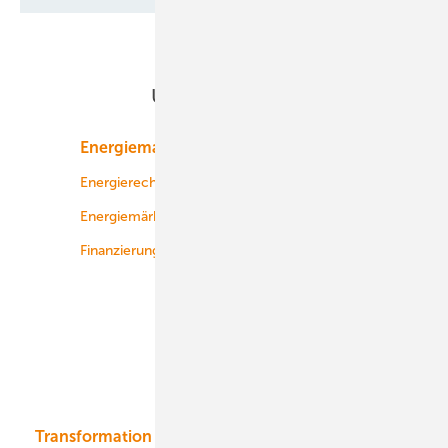
Unsere Themen
Energiemarkt
Technologie
Energierecht
Planung
Energiemärkte weltweit
Logistik
Finanzierung
Betrieb
Onshore-Wind
Offshore-Wind
Solar
Bioenergie
Transformation
Energieversorger
Service