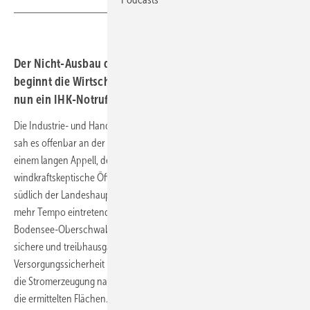
Der Nicht-Ausbau der Windkraft in Süddeutschland
beginnt die Wirtschaft zu beunruhigen. Das verdeutlicht
nun ein IHK-Notruf aus Oberschwaben.
Die Industrie- und Handelskammer (IHK) Bodensee-Oberschwaben
sah es offenbar an der Zeit, die Zeit des Zuschauens zu beenden. In
einem langen Appell, der sich offenbar zugleich an die
windkraftskeptische Öffentlichkeit in dem konservativen Landstrich
südlich der Landeshauptstadt Stuttgart und an die nur zaghaft für
mehr Tempo eintretende Landesregierung wandte, drängt die IHK
Bodensee-Oberschwaben nun: „Das ist zwingend notwendig, für eine
sichere und treibhausgasneutrale Versorgung und
Versorgungssicherheit unserer Region. Dabei ist es von Vorteil, wenn
die Stromerzeugung nahe am Verbraucher ist. Daher befürworten wir
die ermittelten Flächen. Zu bezweifeln wird jedoch sein, ob auf allen