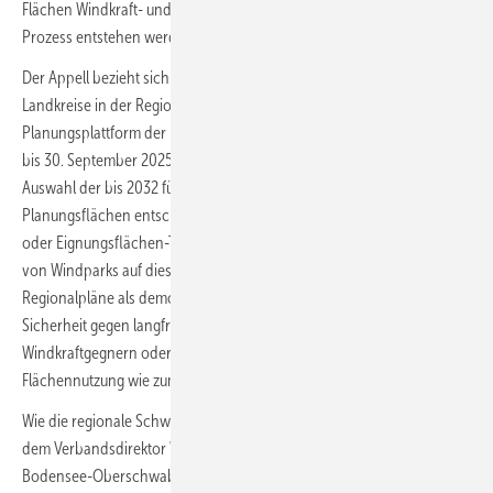
Flächen Windkraft- und Photovoltaik-Freiflächenanlagen im weiteren
Prozess entstehen werden.“
Der Appell bezieht sich auf die sogenannte Regionalplanung der drei
Landkreise in der Region. Der als Netzwerk und demokratische
Planungsplattform der Kommunen fungierende Regionalverband will
bis 30. September 2025, in einem Jahr also, endgültig über die
Auswahl der bis 2032 für die Windkraft freizugebenden
Planungsflächen entschieden haben. Regionalpläne sehen Vorrang-
oder Eignungsflächen-Teilpläne für die Windkraft vor, die den Ausbau
von Windparks auf diese Flächen beschränkt. Zugleich schaffen die
Regionalpläne als demokratisch ermittelte Planungsgrundlage auch
Sicherheit gegen langfristigen Rechtsstreit aufgrund von Klagen durch
Windkraftgegnern oder gegen konkurrierende Interessen an der
Flächennutzung wie zum Beispiel durch den Tourismus.
Wie die regionale Schwäbische Zeitung nun aus einem Interview mit
dem Verbandsdirektor Wolfgang Heine des Regionalverbands
Bodensee-Oberschwaben zitiert (RVBO), wollen die RVBO-