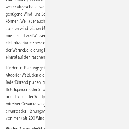
weiter abgeschaltet werden, aber in einem Negativszenario nicht
genügend Wind- uns Sonnenkraftanlagen die Versorgungslücke füllen
können. Weil aber auch nach einem Zubau von Windkraft noch Strom
aus den windreichen Meeresgebieten nach Süddeutschland fließen
müsste und weil Wasserstoff als grüner Treibstoff für nicht
elektrifizierbare Energieversorgungsbereiche etwa im Verkehr oder in
der Wärmebelieferung benötigt wird, drängte die IHK auch noch
einmal auf den raschen Ausbau der Netze.
Für den im Planungsgebiet bereits weitgehend projektierten Windpark
Altdorfer Wald, den die Stadtwerke des Donau-Oberzentrums Ulm
federführend planen, gibt es beispielsweise bereits Interesse an
Beteiligungen oder Stromlieferverträgen durch Konzerne wie MTU
oder Hymer. Der Windpark könnte bis zu 39 Anlagen entstehen lassen
mit einer Gesamterzeugungskapazität von 280 Megawatt. Insgesamt
erwartet der Planungsverband ein Raumpotenzial für die Windkraft
von mehr als 200 Windenergieanlagen bereitstellen zu können.
Wollen Sie regelmäßig über den Ausbau der Windenergie in den