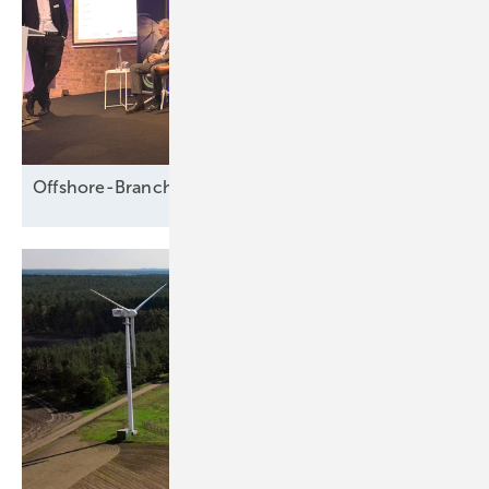
Offshore-Branche fürchtet Fadenriss und plädiert für 