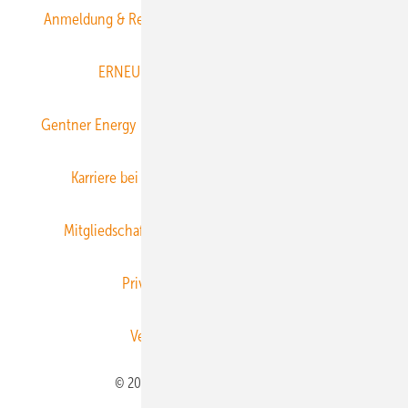
Anmeldung & Registrierung
Datenschutz
E-Paper
ERNEUERBARE ENERGIEN abonnieren
Gentner Energy Media
Gentner Verlag
Impressum
Karriere bei Gentner
Team
Mediaservice
Mitgliedschaften und Engagement
Newsletter
Privacy Manager
RSS-Feed
Veranstaltungen / Webinare
© 2026 ERNEUERBARE ENERGIEN