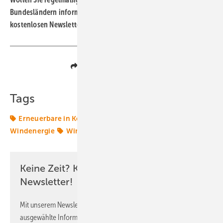
Bundesländern informiert bleiben? Dann abonnieren Sie unseren
kostenlosen Newsletter!
Hier können Sie sich anmelden.
Teilen
Link kopieren
Tags
Erneuerbare in Kommunen
PPA
Planung
Windenergie
Windkraft
Windparks
Keine Zeit? Kein Problem mit dem ERE
Newsletter!
Mit unserem Newsletter erhalten Sie regelmäßig von uns
ausgewählte Informationen und Neuigkeiten, gebündelt und