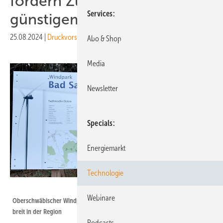
fordern Zugang zu
Services
günstigem Windstrom
25.08.2024
|
Druckvorschau
Abo & Shop
Media
Newsletter
Specials
Energiemarkt
Technologie
Tjhr53 - Wikimedia Commons (CC BY-SA 4.0)
Webinare
Oberschwäbischer Windpark bei Bad Saulgau, bisher der einzige weit und
breit in der Region
Podcasts