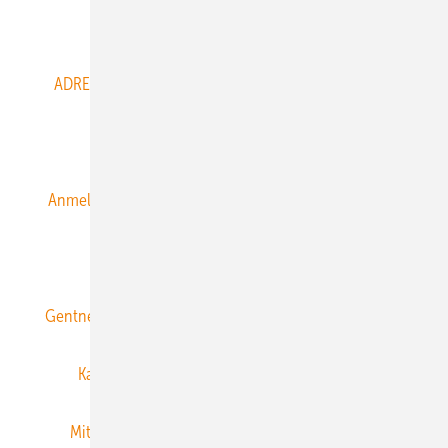
Abo- & Leserservice
ADRESSBUCH der WIND- und SOLARENERGIE
AGB
Alle Inhalte chronologisch
Anmelden
Anmeldung & Registrierung
Datenschutz
E-Paper
ERNEUERBARE ENERGIEN abonnieren
Gentner Energy Media
Gentner Verlag
Impressum
Karriere bei Gentner
Team
Mediaservice
Mitgliedschaften und Engagement
Newsletter