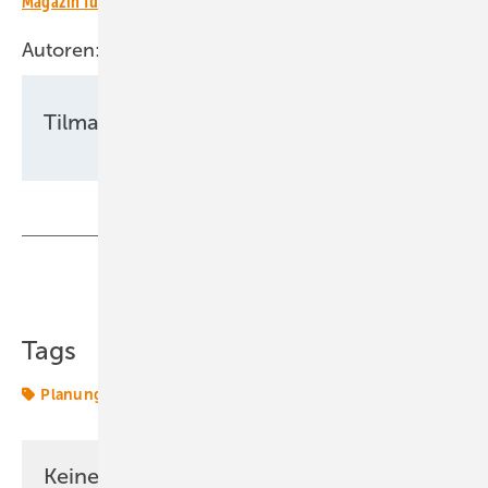
Magazin für erneuerbare Energien in Deutschland!
Autoren:
Tilman Weber
Teilen
Link kopieren
Tags
Planung
Windenergie
Windkraft
Keine Zeit? Kein Problem mit dem ERE