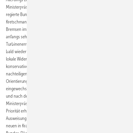
Ministerpräsidenten der Energiewendepartei Bündnis 90/Die Grünen
regierte Bundesland seit der Amtsübernahme durch Winfried
Kretschmann 2011 als wechselhaft. Hatte die Landespolitik die
Bremsen im langjährigen Schlusslichtland mit teilweise Null-Zubau
anfangs sehr langsam und behutsam gelockert, so dass die
Turbinenerrichtungen ab 2015 endlich klar anzogen, ließ sie die Zügel
bald wieder locker. Die Gründe waren vielfältig: Sowohl Rücksicht auf
lokale Widerstände von Ortsbevölkerung und Naturschützern sowie
konservative Regionalpolitik, als auch aufgrund des für Südländer
nachteiligen neuen Ausschreibungssystems ab 2018 oder der
Orientierung auf die Wählerschaft des mittlerweile anstelle der SPD
eingewechselten Koalitionspartners CDU. Erst im jüngsten Wahlkampf
und nach dem neuerlichen Bündnis mit der CDU sagte
Ministerpräsident Kretschmann an, dass nun Windkraft wieder mehr
Priorität erhalte. Das aus Stuttgart vorgegebene Landesziel zur
Ausweisung von Windkrafteignungsflächen sieht sogar vor, dass die
neuen in Kraft tretenden Regionalpläne schon jetzt das vom neuen