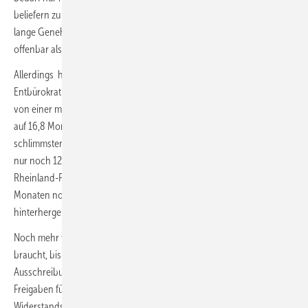
beliefern zu können. Lieferschwierigkeiten, Fachkräftemangel und
lange Genehmigungsverfahren führt das Klimaschutzministerium
offenbar als Gründe dafür an.
Allerdings haben sich die Verfahren deutlich beschleunigt. Dank
Entbürokratisierungsgesetzen haben sich die Verfahren bundesweit
von einer maximalen Dauer noch im Jahr 2023 von im Schnitt 25,9
auf 16,8 Monate reduziert. Der Median – ein Mittelwert, der die
schlimmsten und besten Fälle statistisch ausschließt, waren es sogar
nur noch 12,4 Monate, also nur ein paar Tage mehr als ein Jahr. In
Rheinland-Pfalz allerdings sind Behörden und Lokalpolitik mit 20,4
Monaten noch nicht so richtig beim Beschleunigen
hinterhergekommen.
Noch mehr wirkt allerdings, dass es auch bundesweit noch sehr lange
braucht, bis nach der Genehmigung erst ein Zuschlag in einer
Ausschreibung erfolgt und vor allem die Planungen der Logistik, die
Freigaben für Transporte oder die Überwindung örtlichen
Widerstands erledigt sind und die Turbinen entstehen: Mit bundesweit