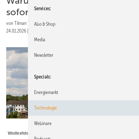
Warum große Ziele nicht
Services
sofort greifen
von
Tilman Weber
Abo & Shop
24.01.2026
|
Druckvorschau
Media
Newsletter
Specials
Energiemarkt
Technologie
Webinare
Kara - stock.adobe.com
Windkraftdorf im Hunsrück
Podcasts