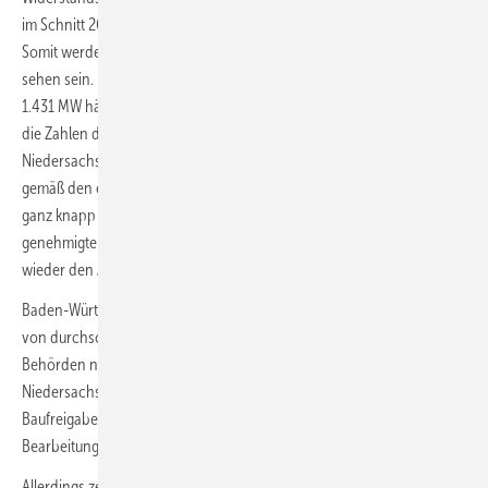
im Schnitt 26,9 Monaten hat es noch nie so lange gedauert wie jetzt.
Somit werden die heute genehmigten Projekte erst in zwei Jahren zu
sehen sein. Und hier zeigt Rheinland-Pfalz immerhin Potenzial: Alleine
1.431 MW hätten im vergangenen Jahr grünes Licht erhalten, lauten
die Zahlen der Landesregierung. Nur in Nordrhein-Westfalen und
Niedersachsen waren es deutlich mehr, und Brandenburg dürfte
gemäß den etwas abweichenden Daten der Windkraftverbände noch
ganz knapp mehr genehmigt haben. Die hohen Kapazitäten neu
genehmigter Anlagen dürften demnach ab 2027 das Südwestland
wieder den Ausbauziele näher kommen lassen.
Baden-Württemberg hat schon das vorbildliche Genehmigungstempo
von durchschnittlich 13,2 Monaten erreicht. Schneller geben
Behörden nur in Bayern bei 8,7 Monaten Mittelwert und
Niedersachsen mit 10,6 Monaten im Mittel nach dem Erstantrag die
Baufreigabe. Nordrhein-Westfalen liegt bei ebenfalls 13,2 Monaten
Bearbeitungsdauer gleichauf.
Allerdings zeigt sich das seit mehreren Legislaturperioden von einem