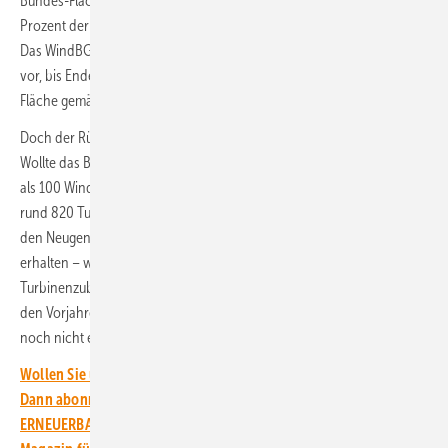
Bundes-Flächenbedarfsgesetz WindBG vorgegebene Ziel von 1,8
Prozent der Landesfläche in Baden-Württemberg erreichen sollen.
Das WindBG schreibt die 1,8 Prozent für „Bawü“ erst zum Jahr 2032
vor, bis Ende 2027 soll der Zwischenschritt zu einer ausgewiesenen
Fläche gemäß WindBG von 1,1 Prozent führen.
Doch der Rückstand zu den Landesausbauzielen ist inzwischen groß.
Wollte das Bundesland diese noch erreichen, müssten jährlich mehr
als 100 Windenergieanlagen hinzukommen. Derzeit stehen hier noch
rund 820 Turbinen. 2025 gab es aber nur 36 neue Anlagen. Und bei
den Neugenehmigungen haben nur mäßige 648 MW grünes Licht
erhalten – was wohl nicht viel mehr als der benötigten jährlichen
Turbinenzubauzahl entsprechen dürfte. Immerhin. Ein Aufholen der in
den Vorjahren angesammelten Zubaurückstände ist damit sicherlich
noch nicht erreichbar.
Wollen Sie über die Energiewende auf dem Laufenden bleiben?
Dann abonnieren Sie einfach den kostenlosen Newsletter von
ERNEUERBARE ENERGIEN – dem größten verbandsunabhängigen