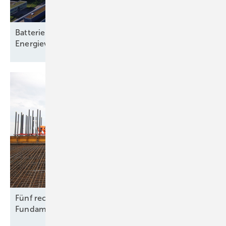
Batteriespeicher: Rückgrat einer klimaneutralen
Energieversorgung
Fünf rechtliche Fallstricke beim Rückbau von
Fundamenten