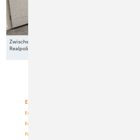
Zwischen Nordseewind und Berliner
Realpolitik
Unsere Themen
Energiemarkt
Technologie
Energierecht
Planung
Energiemärkte weltweit
Logistik
Finanzierung
Betrieb