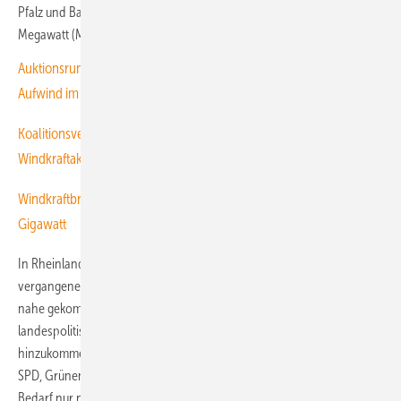
Pfalz und Baden-Württemberg erreichten nur 225,5 und 187,2
Megawatt (MW) an neu angeschlossener Kapazität.
Auktionsrunde: 2,2 Gigawatt Windkraft mehr für Nordwesten,
Aufwind im Süden
Koalitionsvertrag von CDU/CSU und SPD alarmiert
Windkraftakteure Baden-Württembergs
Windkraftbranche errichtete 2025 bundesweit Turbinen mit 5,23
Gigawatt
In Rheinland-Pfalz, wo der Windkraftzubau Anfang bis Mitte des
vergangenen Jahrzehnts schon einmal dem der Nord-Bundesländer
nahe gekommen war, blieb der Zubau mehr als die Hälfte hinter den
landespolitischen Zielen zurück. Eigentlich sollten jährlich 500 MW
hinzukommen. Das hatte sich die Regierungskoalition in Mainz aus
SPD, Grünen und FDP vorgenommen, um 2030 den landesweiten
Bedarf nur noch mit Strom aus Erneuerbare-Energien-Anlagen