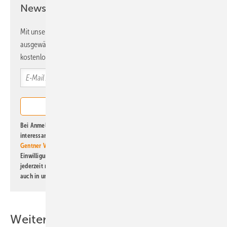
Newsletter!
Mit unserem Newsletter erhalten Sie regelmäßig von uns
ausgewählte Informationen und Neuigkeiten, gebündelt und
kostenlos direkt ins Postfach.
Bei Anmeldung zu diesem Newsletter bin ich damit einverstanden, über
interessante Verlags- und Online-Angebote
der Marken der Alfons W.
Gentner Verlag GmbH & Co. KG
informiert zu werden. Diese
Einwilligung kann ich jederzeit widerrufen und eine Abmeldung ist
jederzeit möglich. Informationen zum Umgang mit Daten finden Sie
auch in unserer
Datenschutzerklärung
.
Weitere Inhalte