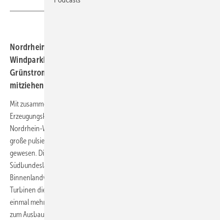
Nordrhein-Westfalen und Niedersachsen führen beim
Windparkbau wie nie. Warum selbst der
Grünstromtechnik zugewandte Südländer noch nicht
mitziehen können.
Mit zusammen gut 2,5 Gigawatt (GW) neu in Betrieb genommener
Erzeugungskapazität bei den 2025 errichteten Windparks sind
Nordrhein-Westfalen und Niedersachsen erneut das bundesweit
große pulsierende Zentrum für die Windturbineninstallationen
gewesen. Die küstenfernen und somit weniger windhöffigen
Südbundesländer dagegen, wo inzwischen sehr hohe auf
Binnenlandwindströmungen ausgelegte Vier- bis Sieben-Megawatt-
Turbinen die Windkraft ähnlich rentabel ausbeuten können, blieben
einmal mehr deutlich zurück. Selbst die mit weitreichenden Plänen
zum Ausbau der Technologie sich bekennenden Länder Rheinland-