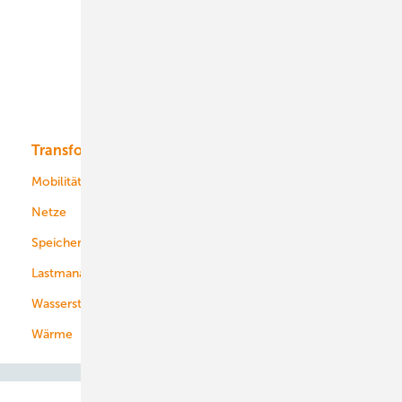
Onshore-Wind
Offshore-Wind
Solar
Bioenergie
Transformation
Energieversorger
Service
Mobilität
Kommunen
Netze
Stadtwerke
Speicher
Energiekonzerne
Lastmanagement
Wasserstoff
Wärme