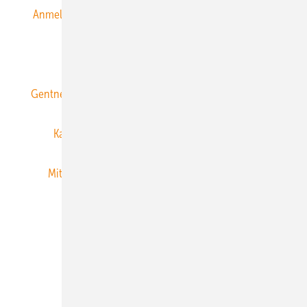
Anmeldung & Registrierung
Datenschutz
E-Paper
ERNEUERBARE ENERGIEN abonnieren
Gentner Energy Media
Gentner Verlag
Impressum
Karriere bei Gentner
Team
Mediaservice
Mitgliedschaften und Engagement
Newsletter
Privacy Manager
RSS-Feed
Veranstaltungen / Webinare
© 2026 ERNEUERBARE ENERGIEN