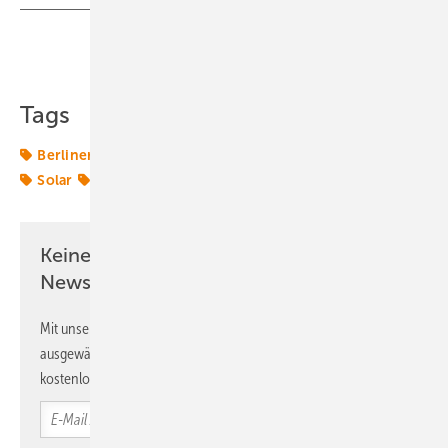
Teilen
Link kopieren
Tags
Berliner Stadtwerke
Eigenverbrauch
Photovoltaik
Solar
Solarenergie
Keine Zeit? Kein Problem mit dem ERE
Newsletter!
Mit unserem Newsletter erhalten Sie regelmäßig von uns
ausgewählte Informationen und Neuigkeiten, gebündelt und
kostenlos direkt ins Postfach.