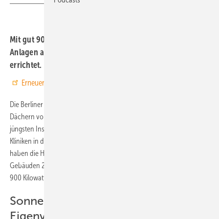
Mit gut 900 Kilowatt haben die Berliner Stadtwerke zwei
Anlagen auf den Dächern der beiden Kliniken in Berlin
errichtet. Der Strom wird komplett vor Ort genutzt.
Erneuerbare Energien bei Google bevorzugen
Die Berliner Stadtwerke treiben den Ausbau der Photovoltaik auf
Dächern von öffentlich genutzten Gebäuden weiter voran. Die
jüngsten Installationen entstanden auf den Dächern der Vivantes-
Kliniken in den Stadtteilen Reinickendorf und Schöneberg. Insgesamt
haben die Handwerker im Auftrag der Stadtwerke auf beiden
Gebäuden 2.049 Solarmodule mit einer Gesamtleistung von mehr als
900 Kilowatt montiert.
Sonnenstrom für den
Eigenverbrauch