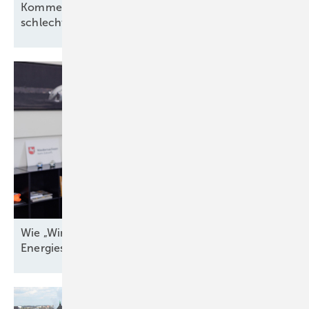
Kommentar: Aus für Revolution Wind nach
schlechtem Deal, aber kein
Ende
Wie „Windenergieland Eins“ sich aufs Staatsziel
Energiesicherheit einstellen
muss