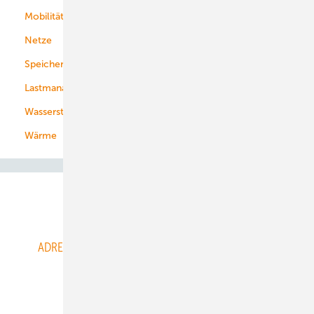
Mobilität
Kommunen
Netze
Stadtwerke
Speicher
Energiekonzerne
Lastmanagement
Wasserstoff
Wärme
Abo- & Leserservice
ADRESSBUCH der WIND- und SOLARENERGIE
AGB
Alle Inhalte chronologisch
Anmelden