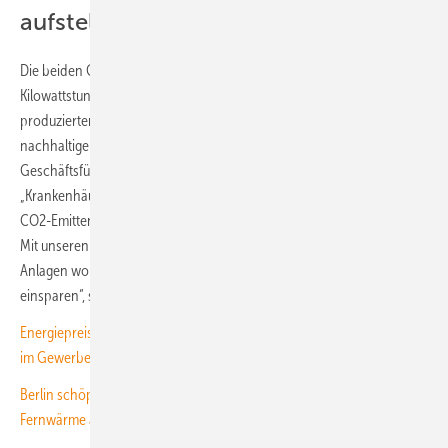
aufstellen
Die beiden Generatoren werden jedes Jahr rund 775.000
Kilowattstunden sauberen Sonnenstrom liefern. „Mit dem selbst
produzierten Sonnenstrom wird unsere Energieversorgung
nachhaltiger und resilienter“, betont Adelheid Jakobs-Schäfer,
Geschäftsführerin für Bau, Infrastruktur und Service von Vivantes.
„Krankenhäuser gehören zu den größten Energieverbrauchern und
CO2-Emittenten. Umso wichtiger ist die Reduktion dieses Klimagases.
Mit unseren bereits bestehenden und noch im Bau befindlichen
Anlagen wollen wir künftig jährlich 340.000 Kilogramm CO2
einsparen“, stellt sie in Aussicht.
Energiepreisbremse vom Flachdach – unser Spezial zur Photovoltaik
im Gewerbe
Berlin schöpft mit 120-MW-Anlage den Überschuss an Grünstrom für
Fernwärme ab