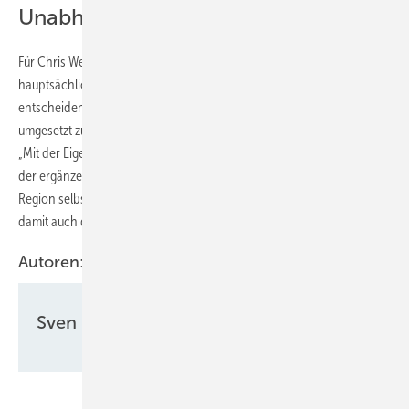
Unabhängigkeit von fossiler Energie
Für Chris Werner, Geschäftsführer der Berliner Stadtwerke, ist
hauptsächlich die Unabhängigkeit von fossilen Energielieferungen
entscheidend. „Wir freuen uns sehr, für Vivantes nun zwei Anlagen
umgesetzt zu haben, die auch für unseren Maßstab groß sind“, sagt er.
„Mit der Eigenversorgung durch die Solaranlagen in Kombination mit
der ergänzenden Lieferung von sauberem Strom, den wir in der
Region selbst erzeugen, stärken wir die Resilienz von Vivantes und
damit auch die Versorgungssicherheit in Berlin“, betont Chris Werner.
Autoren:
Sven Ullrich