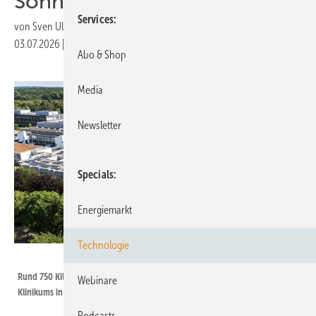
Sonnenstrom um
Services
von
Sven Ullrich
03.07.2026
|
Druckvorschau
Abo & Shop
Media
Newsletter
Specials
Energiemarkt
Technologie
Emanuele Contini / Berliner Stadtwerke
Rund 750 Kilowatt leisten die Module auf den Dächern des Humboldt-
Webinare
Klinikums in Berlin-Reinickendorf.
Podcasts