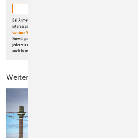
Bei Anmeldung zu diesem Newsletter bin ich damit einverstanden, über
interessante Verlags- und Online-Angebote
der Marken der Alfons W.
Gentner Verlag GmbH & Co. KG
informiert zu werden. Diese
Einwilligung kann ich jederzeit widerrufen und eine Abmeldung ist
jederzeit möglich. Informationen zum Umgang mit Daten finden Sie
auch in unserer
Datenschutzerklärung
.
Weitere Inhalte