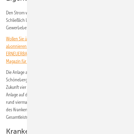
Den Strom werden die beiden Klinken komplett vor Ort verbrauchen.
Schließlich läuft der Krankenhausbetrieb – anders als in vielen
Gewerbebetrieben – jeden Tag des Jahres rund um die Uhr.
Wollen Sie über die Energiewende auf dem Laufenden bleiben? Dann
abonnieren Sie einfach den kostenlosen Newsletter von
ERNEUERBARE ENERGIEN – dem größten verbandsunabhängigen
Magazin für erneuerbare Energien in Deutschland!
Die Anlage auf dem Dach des Auguste-Viktoria-Klinikums in
Schöneberg ist bereits fertiggestellt und am Netz. Hier liefern in
Zukunft vier Modulfelder auf zwei Gebäuden 162 Kilowatt Leistung. Die
Anlage auf den Dächern des Humboldt-Klinikums in Reinickendorf ist
rund viermal größer. Das Sonnenkraftwerk entstand auf drei Dächern
des Krankenhauskomplexes. Die installierten Module erreichen eine
Gesamtleistung von 750 Kilowatt.
Krankenhäuser klimaneutral