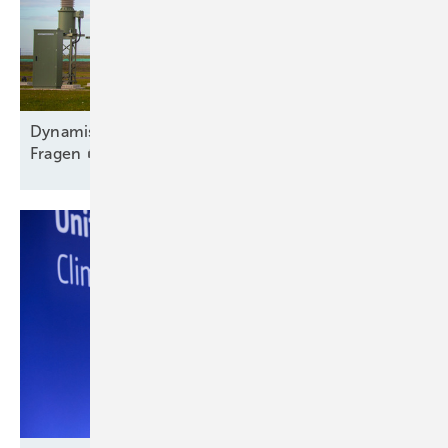
Dy namischer Ausbau trotz Engpass und offener
Fragen