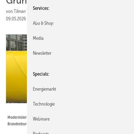
Grünstrom für Fernwärme ab
Services
von
Tilman Weber
09.05.2026
|
Druckvorschau
Abo & Shop
Media
Newsletter
Specials
Energiemarkt
Technologie
NBB
Modernisierung der Erdgas-, Fern- und Nahwärmenetze in Berlin und
Webinare
Brandenburg mit Blick auf Wahrzeichen Molecule Man in der Spree
Podcasts