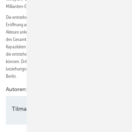
Milliarden-Euro-Beträge jährlich.
Die entstehende Sektorenkopplungs- oder PTH-Anlage soll bei ihrer
Eröffnung auch eine der größten ihrer Art in Europa sein, wie die
Akteure ankündigen. Eine spätere Flusswärmepumpe ist ebenfalls Teil
des Gesamtkonzepts. Außerdem wird BEW die hydraulischen
Kapazitäten der bestehenden Fernwärmepumpstation erhöhen, um
die entstehenden Wärmevolumen ausreichend schnell verteilen zu
können. Dritter Partner des Projektes ist das kommunale
beziehungsweise landeseigene Verteilnetzunternehmen Stromnetz
Berlin.
Autoren:
Tilman Weber