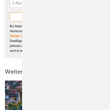
Bei Anmeldung zu diesem Newsletter bin ich damit einverstanden, über
interessante Verlags- und Online-Angebote
der Marken der Alfons W.
Gentner Verlag GmbH & Co. KG
informiert zu werden. Diese
Einwilligung kann ich jederzeit widerrufen und eine Abmeldung ist
jederzeit möglich. Informationen zum Umgang mit Daten finden Sie
auch in unserer
Datenschutzerklärung
.
Weitere Inhalte