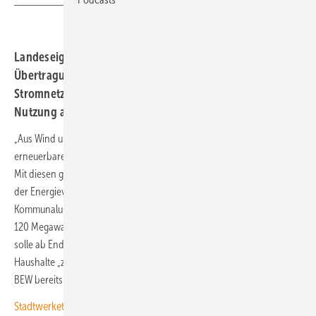
Landeseigener Fernwärmeversorger BEW,
Übertragungsnetzkonzern 50 Hertz und
Stromnetzunternehmen der Stadt bauen Power-to-Heat-
Nutzung ab 2028 auf.
„Aus Wind und Sonne wird Wärme. Nutzen statt Abregeln: mehr
erneuerbare Wärme für Berlin. Wärmewende im laufenden Betrieb.“
Mit diesen gleich drei Slogans für eine technologische Revolution in
der Energieversorgung der Hauptstadt kündigte Berlins
Kommunalunternehmen BEW den Baustart für ein Wärmekraftwerk mit
120 Megawatt (MW) Erzeugungskapazität in Berlin-Mitte an. Die Anlage
solle ab Ende 2028 den Betrieb aufnehmen und von da an 30.000
Haushalte „zu 100 Prozent mit erneuerbarer Energie“ versorgen, teilte
BEW bereits am Montag mit.
Stadtwerketagung: Streit um Reiches Redispatch-Pläne