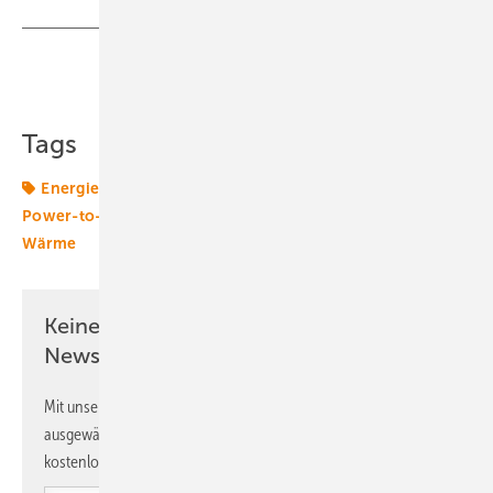
Teilen
Link kopieren
Tags
Energieversorger
Grünstrom
Netzintegration
Power-to-Heat
Sektorkopplung
Stadtwerke
Wärme
Keine Zeit? Kein Problem mit dem ERE
Newsletter!
Mit unserem Newsletter erhalten Sie regelmäßig von uns
ausgewählte Informationen und Neuigkeiten, gebündelt und
kostenlos direkt ins Postfach.