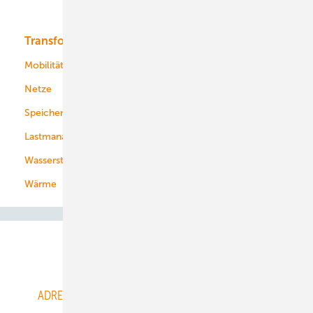
Bioenergie
Transformation
Energieversorger
Service
Mobilität
Kommunen
Netze
Stadtwerke
Speicher
Energiekonzerne
Lastmanagement
Wasserstoff
Wärme
Abo- & Leserservice
ADRESSBUCH der WIND- und SOLARENERGIE
AGB