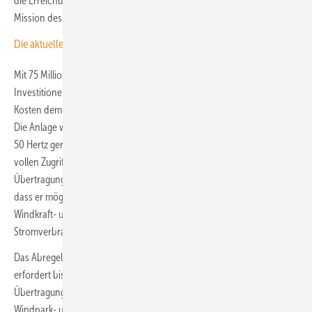
die Erreichung der Berliner Klimaziele bis 2045“, benennt BEW die
Mission des Projektes.
Die aktuellen News der Energiewende jetzt als Podcast anhören
Mit 75 Millionen Euro finanziert 50 Hertz die Anlage. Sie soll die
Investitionen bereits nach fünf Jahren amortisieren lassen – also die
Kosten demnach bis Ende 2033 oder Anfang 2034 wieder einspielen.
Die Anlage wird den Strom aus dem Hochspannungsnetz ziehen, und
50 Hertz geregelt durch einen „Redispatch-Vertrag“ fünf Jahre lang
vollen Zugriff auf die Steuerung erhalten. Damit soll der
Übertragungsnetzbetreiber die Auslastung des Netzes so aussteuern,
dass er möglichst viel Grünstrom einspeisen lassen kann, statt
Windkraft- und Solaranlagen bei zu wenig Abnahme durch
Stromverbraucher abregeln zu müssen.
Das Abregeln nennt sich in der Stromwirtschaft Redispatch und
erfordert bislang Entschädigungszahlungen durch die
Übertragungsnetzbetreiber an die Grünstrom einspeisenden
Windpark- und Solarpark-Gesellschaften. Diese belaufen sich auf