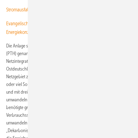
Stromausfall: Solaranlagen mit Speichern liefern Notstrom
Evangelisches Waldkrankenhaus Berlin senkt Kosten mit modernem
Energiekonzept
Die Anlage soll das im branchenüblichen Englisch Power-to-Heat
(PTH) genannte Verfahren für eine Sektorenkopplung im Sinne der
Netzintegration der großen Windkraft- und Photovoltaik-Kapazitäten
Ostdeutschlands nutzen. Während der im gesamten 50-Hertz-
Netzgebiet zunehmenden Grünstromüberschussphasen bei viel Wind
oder viel Sonne soll sie nicht benötigte Stromvolumen abschöpfen
und mit drei als Tauchsieder eingesetzten Elektroden in Wärme
umwandeln. Demnach wird die Anlage ab Ende 2028 gerade nicht
benötigte grüne Energie zur Versorgung der Stadt im elektrischen
Verbrauchssektor für eine Nutzung im Wärmeverbrauchssektor
umwandeln. Diese sogenannte Sektorenkopplung zur
„Dekarbonisierung der Wärmeversorgung ist ein zentraler Hebel für