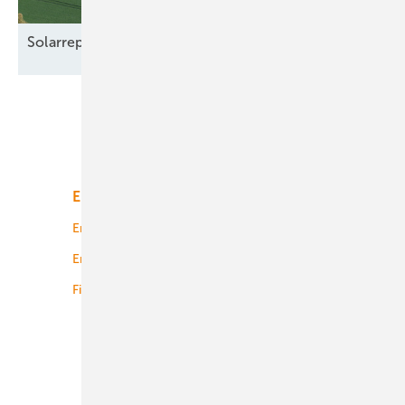
Solarrepowering als Chance für
Stadtwerke
Unsere Themen
Energiemarkt
Technologie
Energierecht
Planung
Energiemärkte weltweit
Logistik
Finanzierung
Betrieb
Onshore-Wind
Offshore-Wind
Solar