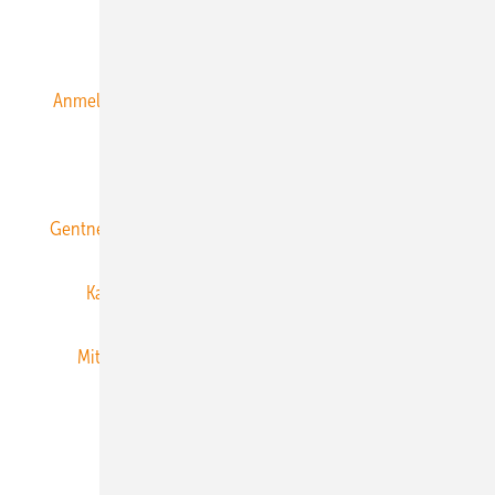
Alle Inhalte chronologisch
Anmelden
Anmeldung & Registrierung
Datenschutz
E-Paper
ERNEUERBARE ENERGIEN abonnieren
Gentner Energy Media
Gentner Verlag
Impressum
Karriere bei Gentner
Team
Mediaservice
Mitgliedschaften und Engagement
Newsletter
Privacy Manager
RSS-Feed
Veranstaltungen / Webinare