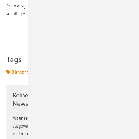
Arten ausgesät. Diese bietet Nahrung für Bienen und Insekten und
schafft geschützten Lebensraum für Flora und Fauna. (su)
Teilen
Link kopieren
Tags
Bürgerbeteiligung
Bürgersolar
Solar
Solarpark
Keine Zeit? Kein Problem mit dem ERE
Newsletter!
Mit unserem Newsletter erhalten Sie regelmäßig von uns
ausgewählte Informationen und Neuigkeiten, gebündelt und
kostenlos direkt ins Postfach.