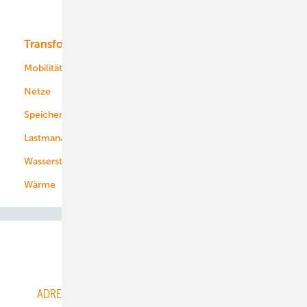
Bioenergie
Transformation
Energieversorger
Service
Mobilität
Kommunen
Netze
Stadtwerke
Speicher
Energiekonzerne
Lastmanagement
Wasserstoff
Wärme
Abo- & Leserservice
ADRESSBUCH der WIND- und SOLARENERGIE
AGB