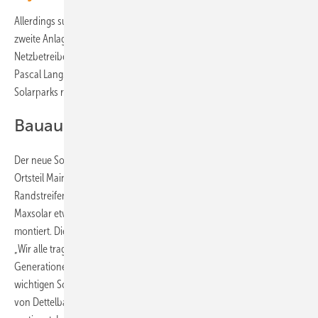
Allerdings suchen die Projektpartner derzeit nach Lösungen, auch die
zweite Anlage zu realisieren. „Hierzu sind wir im Gespräch mit dem
Netzbetreiber und einem möglichen Direktabnehmer vor Ort“, sagt
Pascal Lang. „Ich bin zuversichtlich, dass wir auch die Ostfläche des
Solarparks realisieren werden.“
Bauausschuss hat zugestimmt
Der neue Solarpark steht auf einer Fläche von etwa fünf Hektar im
Ortsteil Mainsondheim von Dettelbach. Auf dem dortigen
Randstreifen an der Autobahn A3 haben die Installateure von
Maxsolar etwa 6.500 Solarmodule auf eine feste Unterkonstruktion
montiert. Diese liefern jedes Jahr etwa 3,5 Millionen Kilowattstunden.
„Wir alle tragen eine Verantwortung für das Klima und für kommende
Generationen. Mit der Solaranlage haben wir einen weiteren
wichtigen Schritt dafür gemacht“, sagt Matthias Bielek, Bürgermeister
von Dettelbach. „Unser Bauausschuss hat einstimmig für das Projekt