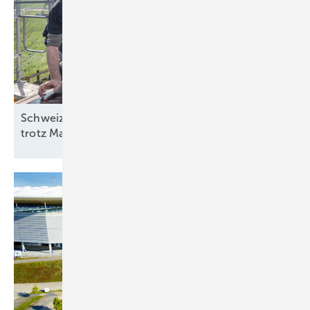
Schweiz: Bessere Stimmung in der Solarbranche
trotz
Marktstagnation