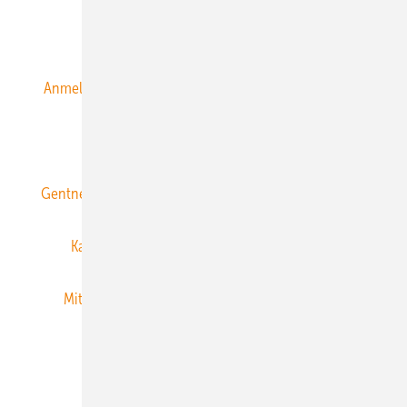
Alle Inhalte chronologisch
Anmelden
Anmeldung & Registrierung
Datenschutz
E-Paper
ERNEUERBARE ENERGIEN abonnieren
Gentner Energy Media
Gentner Verlag
Impressum
Karriere bei Gentner
Team
Mediaservice
Mitgliedschaften und Engagement
Newsletter
Privacy Manager
RSS-Feed
Veranstaltungen / Webinare