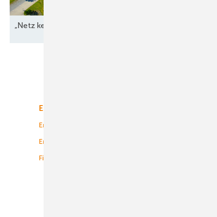
„Netz kein Engpass
mehr“
Unsere Themen
Energiemarkt
Technologie
Energierecht
Planung
Energiemärkte weltweit
Logistik
Finanzierung
Betrieb
Onshore-Wind
Offshore-Wind
Solar