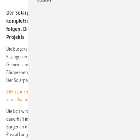
Der Solarpark bliebt nach der Inbetriebnahme auch
komplett in Bürgerhand. Eine zweite Anlage soll noch
folgen. Die Biodiversität war ein zentraler Teil des
Projekts.
Die Bürgerenergiegenossenschaft Egis hat in Dettelbach im Landkreis
Kitzingen in Unterfranken eine neu solare Freiflächenanlagen gebaut.
Gemeinsam mit Bürgermeister Matthias Bielek haben die
Bürgerenergiegenossen den Generator jetzt in Betrieb genommen.
Der Solarpark hat eine Leistung von 3,5 Megawatt.
BBEn zur EnWG-Novelle: Ökostromnutzung in der Region
vereinfachen
Die Egis wird die Anlage auch betreiben. Damit bleibt sie komplett und
dauerhaft in Bürgerhand. „Unser Ansatz ist es, die Bürgerinnen und
Bürger an den Erlösen aus der Energiewende zu beteiligen“, betont
Pascal Lang, Vorstandsvorsitzender der Egis. „Indem Solarparks für