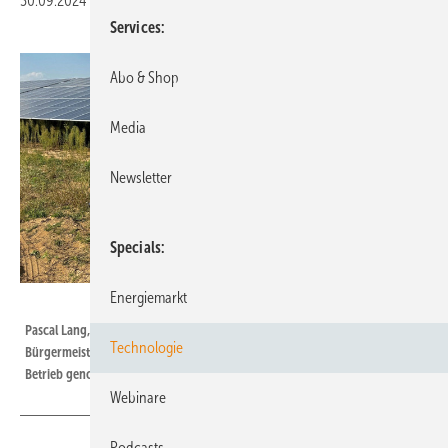
30.09.2024
|
Druckvorschau
Services
Abo & Shop
Media
Newsletter
Specials
Energiemarkt
Egis eG
Pascal Lang, Vorstandsvorsitzender der Egis (links), und Matthias Bielek,
Technologie
Bürgermeister von Dettelbach, haben den neuen Bürgersolarpark in
Betrieb genommen.
Webinare
Podcasts