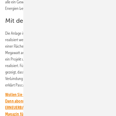
alle ein Gewinn sind, können wir mehr Menschen für erneuerbare
Energien begeistern“, sagt er.
Mit dem Netzbetreiber im Gespräch
Die Anlage ist eines von zwei Projekten, die eigentlich zusammen
realisiert werden sollten. Ursprünglich geplant waren Solarparks auf
einer Fläche von 13 Hektar mit einer Gesamtleistung von gut zehn
Megawatt an zwei Standorten. Allerdings konnte die Egis bisher nur
ein Projekt umsetzen. „Wir haben zunächst die westliche Teilfläche
realisiert. Für den weiter östlich geplanten Teil des Solarparks hat sich
gezeigt, dass der Weg zum nächsten Netzanschlusspunkt in
Verbindung mit artenschutzrechtlichen Vorgaben zu aufwendig ist“,
erklärt Pascal Lang.
Wollen Sie über die Energiewende auf dem Laufenden bleiben?
Dann abonnieren Sie einfach den kostenlosen Newsletter von
ERNEUERBARE ENERGIEN – dem größten verbandsunabhängigen
Magazin für erneuerbare Energien in Deutschland!