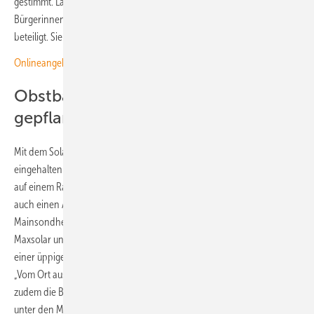
gestimmt. Laut Auskunft der Egis beteiligen sich bereits viele
Bürgerinnen und Bürger an der Anlage und werden an ihren Erlösen
beteiligt. Sie freuen sich nun immer doppelt, wenn die Sonne scheint.“
Onlineangebot des Beratungsnetzwerks für Bürgerenergie gestartet
Obstbäume und Blumenwiese
gepflanzt
Mit dem Solarpark hat die Egis alle Vorgaben aus dem EEG
eingehalten und ist sogar darüber hinausgegangen. Neben dem Bau
auf einem Randstreifen an der Autobahn haben die Projektpartner
auch einen Abstand von über 50 Meter zur Wohnbebauung in
Mainsondheim gelassen. Außerdem haben sie Projektpartner
Maxsolar und Egis die Biodiversität in den Blick genommen. Neben
einer üppigen Grünfläche haben sie auch Wildobstbäume gepflanzt.
„Vom Ort aus sind hauptsächlich die neuen Pflanzen zu sehen, die
zudem die Biodiversität fördern“, erklärt Pascal Lang. Die Egis hat
unter den Modulen außerdem eine Wildblumenwiese mit regionalen