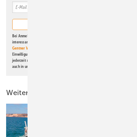
Bei Anmeldung zu diesem Newsletter bin ich damit einverstanden, über
interessante Verlags- und Online-Angebote
der Marken der Alfons W.
Gentner Verlag GmbH & Co. KG
informiert zu werden. Diese
Einwilligung kann ich jederzeit widerrufen und eine Abmeldung ist
jederzeit möglich. Informationen zum Umgang mit Daten finden Sie
auch in unserer
Datenschutzerklärung
.
Weitere Inhalte