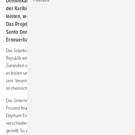
Dominikanischen Republik den bisher größten Solarpark
der Karibik. Insgesamt 116 Megawatt wird die Anlage
leisten, wenn sie im kommenden Jahr fertiggestellt ist.
Das Projekt ist ein weiterer Schritt der Regierung in
Santo Domingo, die Energieversorgung von Diesel auf
Erneuerbare umzustellen.
Das Solarkraftwerk Montecristi im Nordwesten der Dominikanischen
Republik wird, wenn es einmal fertig ist, das größte der Karibik sein.
Zumindest ist bisher kein größeres geplant. Satte 116 Megawatt wird
es leisten und soll bis zum Sommer des kommenden Jahres fertig
sein. Verantwortlich für den Bau der riesigen Anlage ist F amp;S Solar
im rheinischen Euskirchen.
Das Unternehmen wird die Anlage auch mit einem Anteil von 35
Prozent finanzieren. Den Rest des Geldes steuert die Hamburger Blue
Elephant Energy beisteuern. Das Fremdkapital wird dabei von
verschiedenen europäischen Entwicklungsbanken zur Verfügung
gestellt. So wird auch die Deutsche Investitions- und