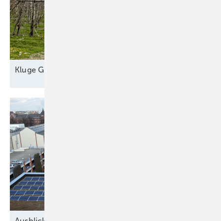
Kl uge
Grünstromautomaten
Ausblick der Solarbranche: 2026 Zubau trotz