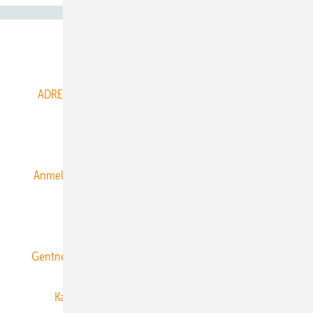
Abo- & Leserservice
ADRESSBUCH der WIND- und SOLARENERGIE
AGB
Alle Inhalte chronologisch
Anmelden
Anmeldung & Registrierung
Datenschutz
E-Paper
ERNEUERBARE ENERGIEN abonnieren
Gentner Energy Media
Gentner Verlag
Impressum
Karriere bei Gentner
Team
Mediaservice