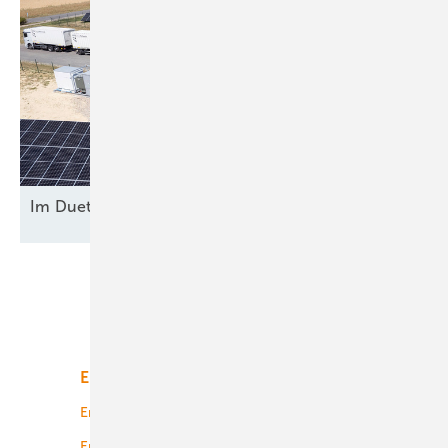
Im Duett am
Netz
Unsere Themen
Energiemarkt
Technologie
Energierecht
Planung
Energiemärkte weltweit
Logistik