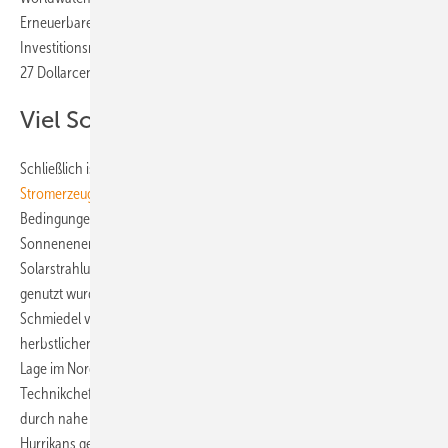
Erneuerbare das Land 47 Milliarden Dollar an einmaligen
Investitionsmitteln. Zudem besteht dadurch die Möglichkeit, den mit
27 Dollarcent relativ hohen Strompreis für die Verbraucher zu senken.
Viel Sonne, viel Platz
Schließlich ist die Solarenergie inzwischen eine der
preiswertesten
Stromerzeugungstechnologien
. Doch auch die natürlichen
Bedingungen verlangen förmlich nach der Nutzung der
Sonnenenergie. „Es gibt dort aber nicht nur eine konstant hohe
Solarstrahlung, sondern auch riesige Areale, die bisher praktisch nicht
genutzt wurden, auch nicht durch die Landwirtschaft“, betont Georg
Schmiedel von F amp;S Solar. „In der einzigen schwierigen Phase, der
herbstlichen Hurrikansaison, kommt dem Projekt seine geografische
Lage im Nordwesten des Landes zugute”, ergänzt Uwe Czypiorski,
Technikchef von F amp;S Solar. „Der Bereich, in dem wir bauen, ist
durch nahe gelegene Gebirgszüge gut vor den Auswirkungen von
Hurrikans geschützt.“