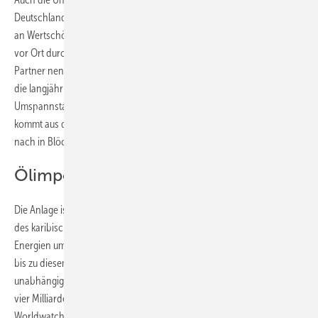
Deutschland. So bleibt in der Dominikanischen Republik kaum etwas
an Wertschöpfung übrig. Allein die Installation wird von Arbeitskräften
vor Ort durchgeführt. Als Grund für die Konzentration auf deutsche
Partner nennt Georg Schmiedel, Geschäftsführer von F amp;S Solar
die langjährige Zusammenarbeit mit diesen Partnern. Immerhin: Die
Umspannstation, die den Solarstrom auf Hochspannungsebene hebt,
kommt aus der Schweiz, von ABB. Der Solarpark wird jetzt nach und
nach in Blöcken von 2,5 Megawatt Leistung aufgebaut.
Ölimporte verringern
Die Anlage ist ein weiterer Schritt auf dem Weg, die Energieversorgung
des karibischen Inselstaates bis 2035 vorrangig auf erneuerbare
Energien umzustellen. Immerhin einen Anteil von 85 Prozent sollen
bis zu diesem Zeitpunkt erreicht werden. Damit will sich das Land
unabhängiger von teuren Ölimporten machen, die jedes Jahr etwa
vier Milliarden Dollar verschlingen. Im Gegensatz dazu, so hat es das
Worldwatch Institute ausgerechnet, kostet der Umstieg auf