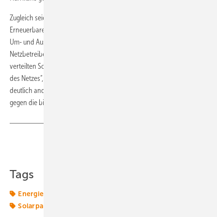
Zugleich seien die beteiligten Institutionen auf das Thema
Erneuerbare sehr gut vorbereitet und präferierten Solarenergie beim
Um- und Ausbau des Energieversorgungssystems: „Versorger und
Netzbetreiber erkennen die großen Vorteile der dezentral im Land
verteilten Solarparks für die Versorgungssicherheit und die Stabilität
des Netzes“, sagt Schmiedel: „Da ist die Sicht auf Solarstrom eine
deutlich andere als in Mitteleuropa.“ Denn dort muss sie sich im Netz
gegen die billigen Kohlekraftwerke durchsetzen. (
Sven Ullrich
)
Teilen
Link kopieren
Tags
Energiewende
Photovoltaik
Solar
Solarenergie
Solarpark
Solarparks
Solartechnik