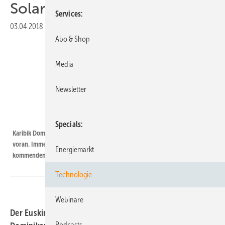
Solarpark der Karibik
Services
03.04.2018
|
Druckvorschau
Abo & Shop
Media
Newsletter
F amp;amp;S Solar
Specials
Karibik Dom Rep Montecristi | Die Bauarbeiten in Montecristi gehen gut
voran. Immerhin soll die gesamte 113-Megawatt-Anlagen im Sommer des
Energiemarkt
kommenden Jahres fertig sein.
Technologie
Webinare
Der Euskirchener Projektierer F&S Solar errichtet in der
Podcasts