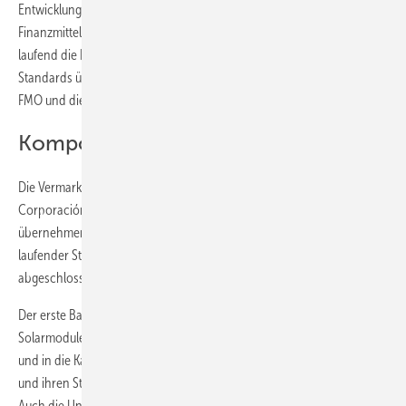
Entwicklungsgesellschaft (DEG) aus Köln einen Großteil der
Finanzmittel bereitstellen. Sie wird auch während des Projektverlaufs
laufend die Einhaltung von internationalen ökologischen und sozialen
Standards überprüfen. Beteiligt sind außerdem die niederländische
FMO und die belgische BIO.
Komponenten kommen aus Europa
Die Vermarktung des Stroms wird der staatliche Energieversorger
Corporación Dominicana de Empresas Eléctricas Estatales (CDEEE)
übernehmen. Dazu wurde mit F amp;S Solar ein über 20 Jahre
laufender Stromliefervertrag (Power Purchase Agreement – PPA)
abgeschlossen.
Der erste Bauabschnitt ist bereits in vollem Gange. Die etwa 215.000
Solarmodule von Astronergy werden in Frankfurt/Oder hergestellt
und in die Karibik geliefert. Sie werden insgesamt 58 Megawatt leisten
und ihren Strom über Wechselrichter von SMA ins Netz einspeisen.
Auch die Unterkonstruktion und die Verkabelung kommt aus