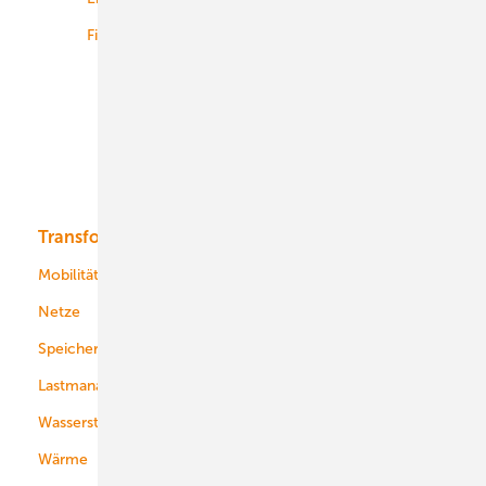
Finanzierung
Betrieb
Onshore-Wind
Offshore-Wind
Solar
Bioenergie
Transformation
Energieversorger
Service
Mobilität
Kommunen
Netze
Stadtwerke
Speicher
Energiekonzerne
Lastmanagement
Wasserstoff
Wärme