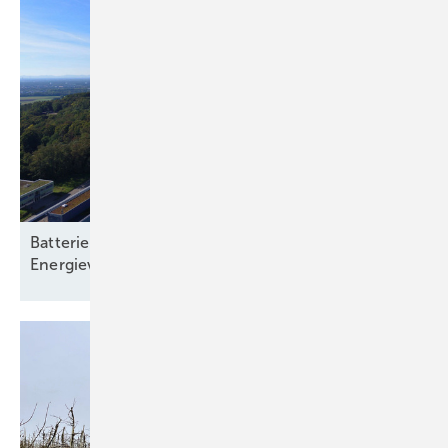
Batteriespeicher: Rückgrat einer klimaneutralen
Energieversorgung