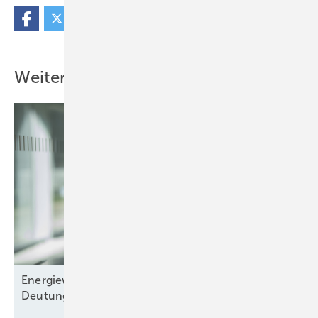
Weitere Inhalte
Energiewende-Monitoring: Der Kampf um die
Deutungshoheit