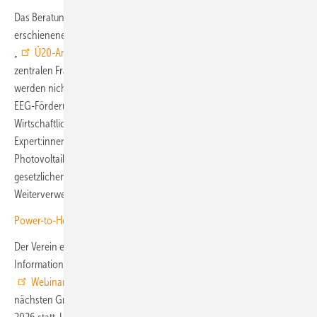
Das Beratungsangebot wird flankiert von einem kürzlich
erschienenen Solarbrief-Magazin des Vereins mit dem Schwerpunkt
„
Ü20-Anlagen 1×1
“. Dieser Solarbrief beantwortet dabei alle
zentralen Fragen rund um den Weiterbetrieb von Ü20-Anlagen. In ihm
werden nicht nur die vier wichtigsten Optionen nach dem Ende der
EEG-Förderung vorgestellt. Er enthält auch detaillierte
Wirtschaftlichkeitsberechnungen. Außerdem erläutern die
Expert:innen des Vereins, worauf beim möglichen Rückbau einer
Photovoltaikanlage zu achten ist. Hier spielen unter anderem die
gesetzlichen Regelungen für das Recycling – oder, wenn möglich, die
Weiterverwendung – der Altmodule eine entscheidende Rolle.
Power-to-Heat: Lösung für Post-EEG-Anlagen
Der Verein ergänzt sein Beratungsangebot durch weitere
Informationsveranstaltungen. So führt er am 11. März 2026 ein
Webinar zum Thema Weiterbetrieb von Ü20-Anlagen
durch. Die
nächsten Gruppenberatungen finden am 26. März und am 25. Juni