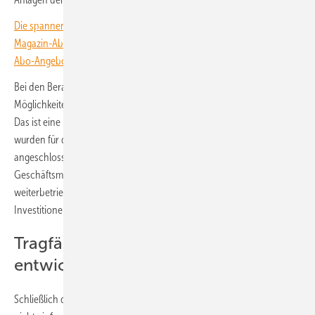
Die spannendsten Artikel, Grafiken und Dossiers erhalten unsere
Magazin-Abonnent:innen. Sie haben noch kein Abo? Jetzt über alle
Abo-Angebote informieren und Wissensvorsprung sichern.
Bei den Beratungen des SFV geht es in erster Linie um die
Möglichkeiten des wirtschaftlichen Weiterbetriebs der Ü20-Anlagen.
Das ist eine Herausforderung. Denn die meisten dieser Anlagen
wurden für die Volleinspeisung des produzierten Stroms ans Netz
angeschlossen. Der Eigenverbrauch kam erst viel später als
Geschäftsmodell hinzu. Damit diese Anlagen wirtschaftlich
weiterbetrieben werden können, sind fast immer Umstellungen und
Investitionen notwendig.
Tragfähige Weiterbetriebsstrategien
entwickeln
Schließlich dürfen aufgrund der installierten Leistung diese Anlagen