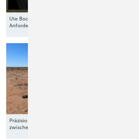
Ute Bock von Baywa RE: „Versicherer haben klare
Anforderungen an technische
Standards“
Präzision und Komplexität: Windgutachten
zwischen Klimawandel und
Windklau