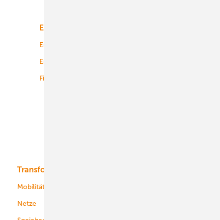
Unsere Themen
Energiemarkt
Technologie
Energierecht
Planung
Energiemärkte weltweit
Logistik
Finanzierung
Betrieb
Onshore-Wind
Offshore-Wind
Solar
Bioenergie
Transformation
Energieversorger
Service
Mobilität
Kommunen
Netze
Stadtwerke