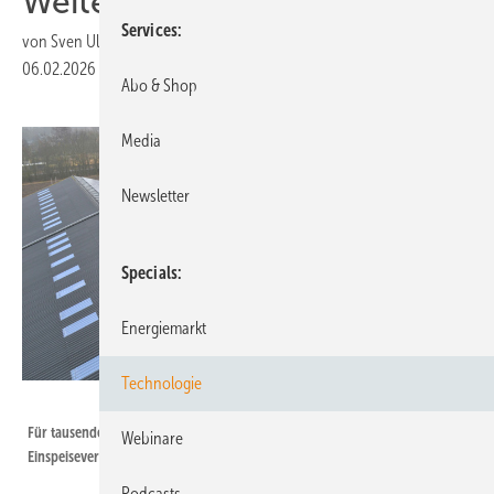
Weiterbetrieb und Recycling
Services
von
Sven Ullrich
06.02.2026
|
Druckvorschau
Abo & Shop
Media
Newsletter
Specials
Energiemarkt
Technologie
Velka Botička
Für tausende, teilweise sehr große Photovoltaikanlagen läuft die
Webinare
Einspeisevergütung aus.
Podcasts