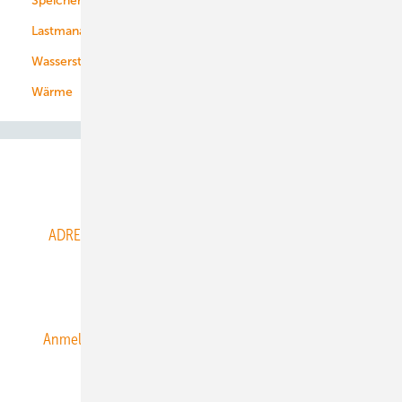
Speicher
Energiekonzerne
Lastmanagement
Wasserstoff
Wärme
Abo- & Leserservice
ADRESSBUCH der WIND- und SOLARENERGIE
AGB
Alle Inhalte chronologisch
Anmelden
Anmeldung & Registrierung
Datenschutz
E-Paper
ERNEUERBARE ENERGIEN abonnieren