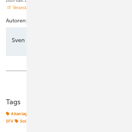
2026 statt. Links zur Anmeldung finden Sie auf der
Veranstaltungswebseite des SFV
.
Autoren:
Sven Ullrich
Teilen
Link kopieren
Tags
Altanlagen
Beratung
Photovoltaik
Recycling
SFV
Solar
Weiterbetrieb