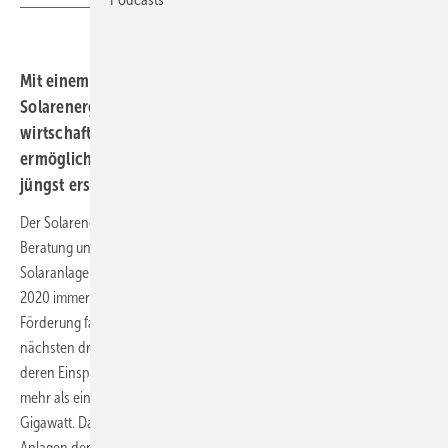
Mit einem zusätzlichen Beratungsangebot will der
Solarenergie-Förderverein Deutschland den
wirtschaftlichen Weiterbetrieb von Ü20-Anlagen
ermöglichen. Zusätzlich dazu stellt der Verein mit dem
jüngst erschienenen Solarbrief Informationen bereit.
Der Solarenergie-Förderverein Deutschland (SFV) bietet eine gezielte
Beratung und umfangreiche Informationen für Betreiber von alten
Solaranlagen. Damit reagiert der Verein auf die Tatsache, dass seit
2020 immer mehr Photovoltaikanlagen aus der 20-jährigen
Förderung fallen, aber dennoch üppig Strom liefern. Allein für die
nächsten drei Jahre rechnet der SFV mit rund 400.000 Anlagen,
deren Einspeisevergütung ausläuft. Bis 2033 steige diese Zahl auf
mehr als eine Million Anlagen mit einer Gesamtleistung von 15
Gigawatt. Damit erreicht die Leistung dieser sogenannten Ü20-
Anlagen den Wert des gesamten Solarzubaus des Jahres 2025.