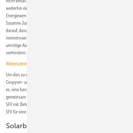
nicht einfach zum Auslaufmodell werden. „Ü20-Anlagen leisten
weiterhin einen wichtigen Beitrag zur Stromversorgung und zur
Energiewende – ihr Wegfall wäre energiepolitisch fatal“, warnt
Susanne Jung, leitende Geschäftsführerin des SFV. Sie verweist
darauf, dass die ältesten Anlagen seit 36 Jahren laufen – viele ohne
nennenswerten Leistungsabfall. Daher möchte der Verein eine
unnötige Abschaltung oder einen vorzeitigen Rückbau der Anlagen
verhindern.
Weiterbetrieb mit PPA oder Repowering?
Um dies zu erreichen, bietet der Verein seit Januar 2026 kostenfreie
Gruppen- und Einzelberatungen speziell für Ü20-Anlagen an. Ziel ist
es, eine fundierte Entscheidungsgrundlage zu schaffen und
gemeinsam tragfähige Weiterbetriebsstrategien zu entwickeln, teilt der
SFV mit. Betroffene Anlagenbetreibende sind eingeladen, sich beim
SFV für eine Beratung zu melden.
Solarbrief zum Thema Altanlagen