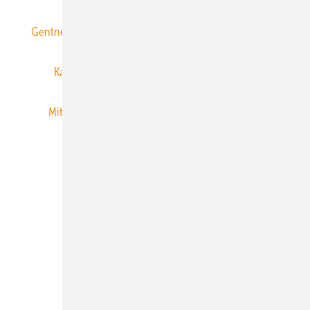
Gentner Energy Media
Gentner Verlag
Impressum
Karriere bei Gentner
Team
Mediaservice
Mitgliedschaften und Engagement
Newsletter
Privacy Manager
RSS-Feed
Veranstaltungen / Webinare
© 2026 ERNEUERBARE ENERGIEN