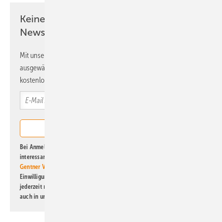
Keine Zeit? Kein Problem mit dem ERE
Newsletter!
Mit unserem Newsletter erhalten Sie regelmäßig von uns
ausgewählte Informationen und Neuigkeiten, gebündelt und
kostenlos direkt ins Postfach.
Bei Anmeldung zu diesem Newsletter bin ich damit einverstanden, über
interessante Verlags- und Online-Angebote
der Marken der Alfons W.
Gentner Verlag GmbH & Co. KG
informiert zu werden. Diese
Einwilligung kann ich jederzeit widerrufen und eine Abmeldung ist
jederzeit möglich. Informationen zum Umgang mit Daten finden Sie
auch in unserer
Datenschutzerklärung
.