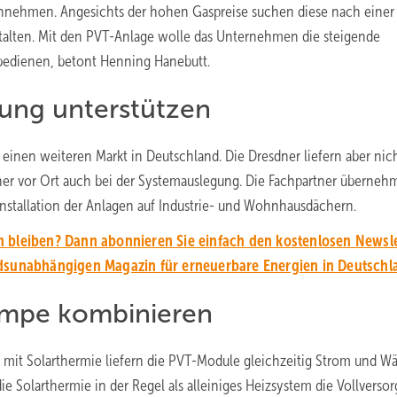
t annehmen. Angesichts der hohen Gaspreise suchen diese nach einer
talten. Mit den PVT-Anlage wolle das Unternehmen die steigende
bedienen, betont Henning Hanebutt.
gung unterstützen
einen weiteren Markt in Deutschland. Die Dresdner liefern aber nic
tner vor Ort auch bei der Systemauslegung. Die Fachpartner überne
nstallation der Anlagen auf Industrie- und Wohnhausdächern.
 bleiben? Dann abonnieren Sie einfach den kostenlosen Newsle
unabhängigen Magazin für erneuerbare Energien in Deutschl
umpe kombinieren
mit Solarthermie liefern die PVT-Module gleichzeitig Strom und W
e Solarthermie in der Regel als alleiniges Heizsystem die Vollverso