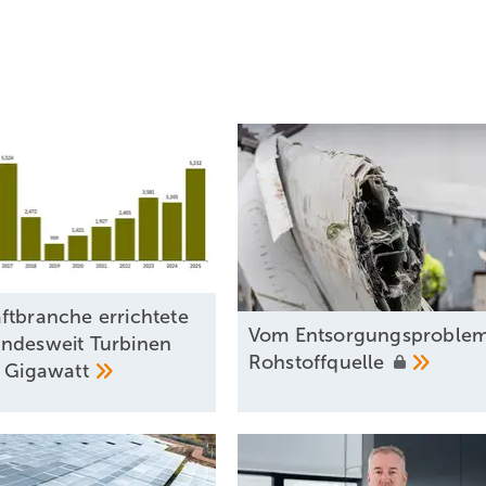
ftbranche errichtete
Vom Entsorgungsproblem
ndesweit Turbinen
Rohstoffquelle
3
Gigawatt