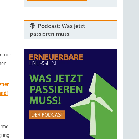
Podcast: Was jetzt
passieren muss!
ht nur
hmen
tter
and!
ärme.
rgung