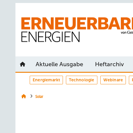
Springe
Springe
Springe
auf
auf
auf
Hauptinhalt
Hauptmenü
SiteSearch
Aktuelle Ausgabe
Heftarchiv
Energiemarkt
Technologie
Webinare
Solar