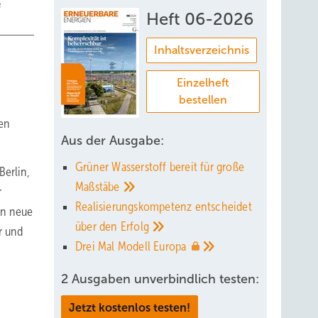
e
Heft 06-2026
Inhaltsverzeichnis
Einzelheft
bestellen
en
Aus der Ausgabe:
Grüner Wasserstoff bereit für große
Berlin,
Maßstäbe
r
Realisierungskompetenz entscheidet
en neue
über den
Erfolg
r und
Drei Mal Modell
Europa
2 Ausgaben unverbindlich testen:
Jetzt kostenlos testen!