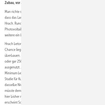
Zubau, vor allem in der Nähe von Windparks.
Man richte sich auf einen weiteren Ausbau ein. „Wir haben den Vorteil,
dass das Land sich auf 30 Gigawatt Zubau bis 2030 einstellt“, so
Hrach. Rund die Hälfte werde wohl die Windenergie liefern.
Photovoltaik könnte etwa zehn GW beitragen, Biogas vielleicht
weitere ein bis zwei GW.
Hrach betonte, aktuell sei der Netzzugang ein Hemmschuh. Eine
Chance liege aber darin, die Netzverknüpfungspunkte mit PV zu
überbauen. Das ist auch das
Ergebnis einer BEE-Studie
. Ein auf 150
oder gar 250 % überbauter Netzpunkt wird demnach am effizientesten
ausgenutzt. Auf diese Weise wird der erforderliche Netzausbau auf ein
Minimum begrenzt. Idealerweise, so klang es bei der Vorstellung der
Studie für Kurzem an, würden windlastige Länder nun Solar auf
dasselbe Niveau ausbauen und umgekehrt. Ein Land wie Bayern
müsste demnach Wind ausbauen. Während die dortige Regierung
hier bisher nicht annähernd die erforderlichen Schritt eingeleitet hat,
erscheint Schleswig-Holstein als Windland mit Solar-Ambitionen eher