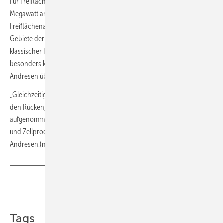
Für Freiflächenanlagen wird die Gebotsmenge von 20 auf 50
Megawatt angehoben und die Flächenkulisse für PV-
Freiflächenanlagen ausgeweitet. Die sogenannten benachteiligten
Gebiete der Landwirtschaft werden grundsätzlich für die Förderung
klassischer PV-Freiflächenanlagen geöffnet. „Das stärkt den
besonders kostengünstigen Ausbau von Photovoltaik,“ ist Christian
Andresen überzeugt.
„Gleichzeitig kehren jedoch die Modul- und Zellhersteller Deutschland
den Rücken, weil der Resilienzbonus nicht mit in das Solarpaket
aufgenommen wurde. Damit ist der Traum einer europäischen Modul-
und Zellproduktion in weite Ferne gerückt,“ kritisiert Christian
Andresen.(nw)
Teilen
Link kopieren
Tags