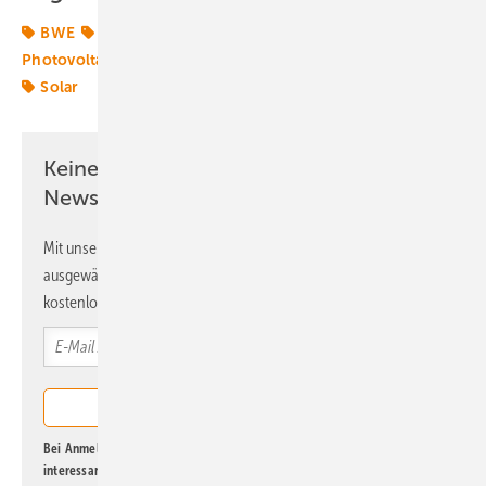
BWE
Hybridkraftwerk
Photovoltaik
Photovoltaikmarkt
Power-to-Heat
Sektorkopplung
Solar
Keine Zeit? Kein Problem mit dem ERE
Newsletter!
Mit unserem Newsletter erhalten Sie regelmäßig von uns
ausgewählte Informationen und Neuigkeiten, gebündelt und
kostenlos direkt ins Postfach.
Bei Anmeldung zu diesem Newsletter bin ich damit einverstanden, über
interessante Verlags- und Online-Angebote
der Marken der Alfons W.