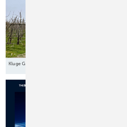
Kl uge
Grünstromautomaten