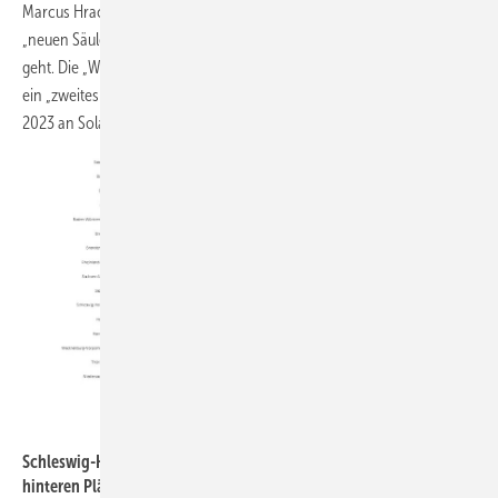
Marcus Hrach, Geschäftsführer des LEE SH, spricht gar von einer
„neuen Säule“, wenn es im die Photovoltaik in Schleswig-Holstein
geht. Die „Wiege der Windenergie“, das windlastige Nordland, haben
ein „zweites Standbein hinzugewonnen“, rund 625 MW seien hier
2023 an Solarleistung hinzu gekommen.
LEE SH
Schleswig-Holstein nimmt hier unter den Flächenländern einen der
hinteren Plätze ein – das heißt, es gibt noch Potenzial für den