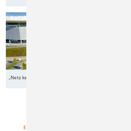
„Netz kein Engpass
mehr“
Unsere Themen
Energiemarkt
Technologie