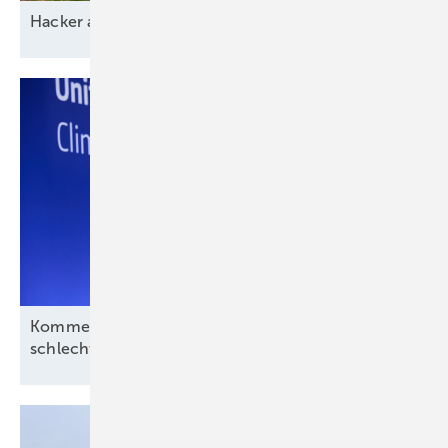
Ha cker
aussp erren
Kommentar: Aus für Revolution Wind nach
schlechtem Deal, aber kein
Ende