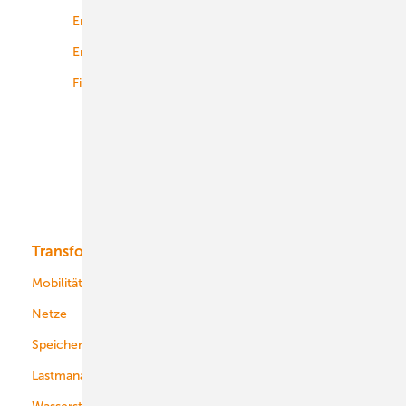
Energierecht
Planung
Energiemärkte weltweit
Logistik
Finanzierung
Betrieb
Onshore-Wind
Offshore-Wind
Solar
Bioenergie
Transformation
Energieversorger
Service
Mobilität
Kommunen
Netze
Stadtwerke
Speicher
Energiekonzerne
Lastmanagement