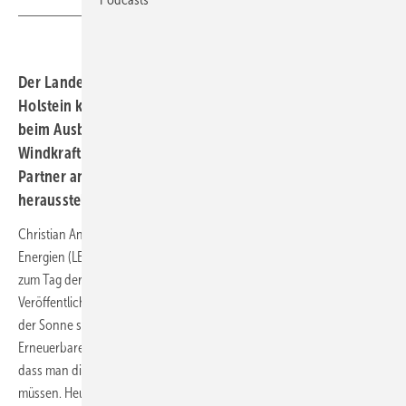
Der Landesverband Erneuerbare Energien in Schleswig-
Holstein kann auch für 2023 ein kräftiges Wachstum
beim Ausbau der Photovoltaik verbuchen. Für die
Windkraft könnte sich der Solarausbau als idealer
Partner an den begehrten Netzverknüpfungspunkten
herausstellen.
Christian Andresen, Vorstand des Landesverbands Erneuerbare
Energien (LEE SH), erklärte zunächst während der Pressekonferenz
zum Tag der Sonne und der damit zusammenhängenden
Veröffentlichung jüngster Ausbauzahlen der Photovoltaik, selbiger Tag
der Sonne sei 1978 ins Leben gerufen worden. Damals hatten die
Erneuerbaren einen so winzigen Anteil am Strommix in Deutschland,
dass man die Solarenergie darunter wohl hätte mit der Lupe suchen
müssen. Heute gewinnt das Wachstumstempo immer mehr an Fahrt.