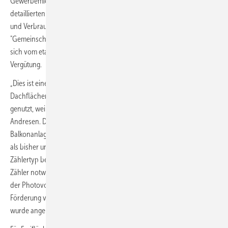
Gewerbemietern weniger Bürokratie vor. Unter anderem sollen die
detaillierten Vorgaben zu Rechnungslegung, Vertragsinformationen
und Verbrauch wegfallen. Dafür ist ein neues Modell der
"Gemeinschaftlichen Gebäudeversorgung" geplant, das unterscheidet
sich vom etablierten Mieterstrom-Modell bei Förderung und
Vergütung.
„Dies ist eine großer Schritt nach vorne. Bislang wurden große
Dachflächen von Mehrfamilienhäusern nicht für den PV-Ausbau
genutzt, weil die Umsetzung zu kompliziert war,“ erklärt Christian
Andresen. Durch das soeben verabschiedete Solarpaket dürfen
Balkonanlagen mit bis zu 800 Watt auch eine höhere Leistung haben
als bisher und sollen übergangsweise hinter jedem vorhandenen
Zählertyp betrieben werden dürfen. Bisher waren dafür spezielle
Zähler notwendig. „Mieter werden also künftig stärker vom Ausbau
der Photovoltaik profitieren können,“ ergänzt Andresen weiter. Die
Förderung von großen Dachanlagen ab 40 kW auf Gewerbeflächen
wurde angehoben.