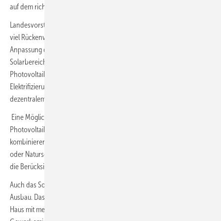
auf dem richtigen Weg zu sein.
Landesvorstand Christian Andresen bilanziert: „Wir erhalten aktuell
viel Rückenwind aus dem Bund, durch klare Zielvorgaben und eine
Anpassung des gesetzlichen Rahmens. Schleswig-Holstein ist im
Solarbereich auf einem guten Weg und die Bedeutung der
Photovoltaik steigt. Zukünftig wird die Wärmewende und die
Elektrifizierung des Verkehrs den Bedarf an erneuerbarem,
dezentralem und lokalem Strom massiv steigern.“
Eine Möglichkeit der Doppelnutzung ist laut LEE, Flächen für
Photovoltaik mit der Landwirtschaft oder dem Naturschutz zu
kombinieren. Spezielle PV-Anlagen lassen sich mit Landwirtschaft
oder Naturschutz vereinbaren, z. B. bei Moor-PV, Agri-PV und durch
die Berücksichtigung von Biodiversitätsmaßnahmen.
Auch das Solarpaket der Bundesregierung ist ein Gewinn für den PV-
Ausbau. Das Gesetz sieht für den Betrieb einer Solaranlage in einem
Haus mit mehreren Miet- oder Eigentumswohnungen oder