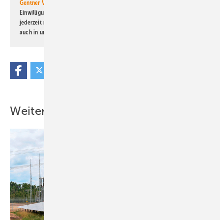
Gentner Verlag GmbH & Co. KG
informiert zu werden. Diese
Einwilligung kann ich jederzeit widerrufen und eine Abmeldung ist
jederzeit möglich. Informationen zum Umgang mit Daten finden Sie
auch in unserer
Datenschutzerklärung
.
Weitere Inhalte