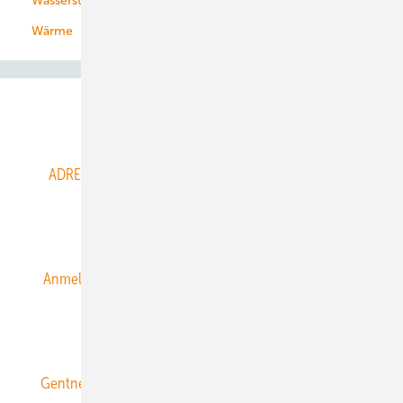
Wasserstoff
Wärme
Abo- & Leserservice
ADRESSBUCH der WIND- und SOLARENERGIE
AGB
Alle Inhalte chronologisch
Anmelden
Anmeldung & Registrierung
Datenschutz
E-Paper
ERNEUERBARE ENERGIEN abonnieren
Gentner Energy Media
Gentner Verlag
Impressum