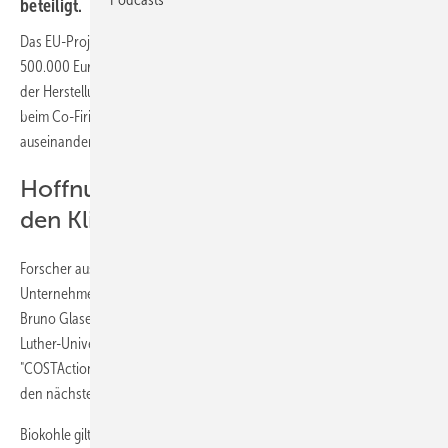
beteiligt.
Das EU-Projekt wird in den nächsten vier Jahren mit insgesamt
500.000 Euro gefördert. Die Forscher wollen sich unter anderem mit
der Herstellung und möglichen Risiken der Nutzung von Biokohle
beim Co-Firing in konventionellen Verbrennungsanlagen
auseinandersetzen.
Hoffnungsträger im Kampf gegen
den Klimawandel
Forscher aus 23 Ländern arbeiten an "Biochar Europe", auch drei
Unternehmen sind beteiligt. Koordiniert wird das Vorhaben von
Bruno Glaser, Professor für Bodenbiogeochemie an der Martin-
Luther-Universität Halle-Wittenberg. Das Projekt findet im Rahmen des
"COSTAction" Programms der Europäischen Union statt und wird in
den nächsten vier Jahren mit 500.000 Euro gefördert.
Biokohle gilt als großer Hoffnungsträger im Kampf gegen den