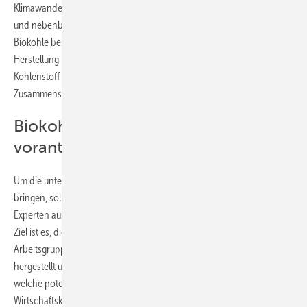
Klimawandel. "Sie kann Kohlenstoff mehrere tausend Jahre speichern
und nebenbei die Bodenqualität verbessern", erläutert Glaser.
Biokohle besteht aus verkohlten organischen Materialien. "Ihre
Herstellung ist die einzige Technologie, die der Atmosphäre aktiv
Kohlenstoff entziehen kann," sagt Glaser. Ihre Wirkung und
Zusammensetzung sei jedoch noch weitgehend unerforscht.
Biokohlenutzung in Europa
vorantreiben
Um die unterschiedliche Expertise zu diesem Thema zusammen zu
bringen, soll "Biochar Europe" deshalb ein europaweites Netzwerk für
Experten aus Forschung und Praxis zum Thema Biokohle schaffen.
Ziel ist es, die Nutzung von Biokohle in Europa voranzutreiben. In vier
Arbeitsgruppen soll bis 2016 untersucht werden, wie Biokohle
hergestellt und genutzt werden kann, wie sie auf die Umwelt wirkt,
welche potenziellen Risiken die Technologie birgt und wie sie in den
Wirtschaftskreislauf eingebracht werden kann.