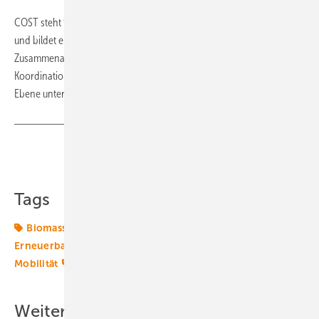
COST steht für "European Cooperation in Science and Technology"
und bildet einen staatenübergreifenden Rahmen für Europäische
Zusammenarbeit in Wissenschaft und Technik, indem es die
Koordination von national geförderter Forschung auf europäischer
Ebene unterstützt. (Daniel Seemann)
Teilen
Link kopieren
Tags
Biomasse
CO2
EU
Energiewende 2.0
Erneuerbar
Forschung
Klimawandel
Kohle
Mobilität
Transformation
Weitere Inhalte