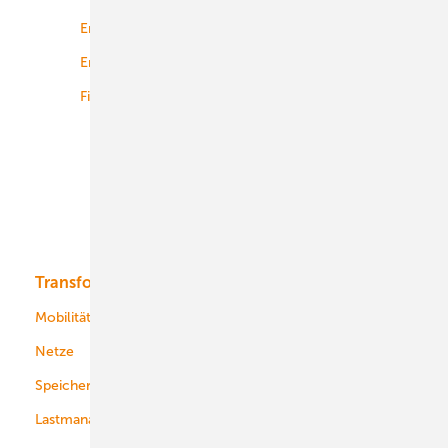
Energierecht
Planung
Energiemärkte weltweit
Logistik
Finanzierung
Betrieb
Onshore-Wind
Offshore-Wind
Solar
Bioenergie
Transformation
Energieversorger
Service
Mobilität
Kommunen
Netze
Stadtwerke
Speicher
Energiekonzerne
Lastmanagement