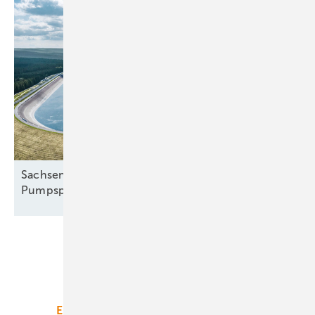
Sachsenenergie setzt auf Batterien statt auf
Pumpspeicher
Unsere Themen
Energiemarkt
Technologie