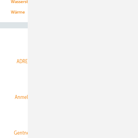
Wasserstoff
Wärme
Abo- & Leserservice
ADRESSBUCH der WIND- und SOLARENERGIE
AGB
Alle Inhalte chronologisch
Anmelden
Anmeldung & Registrierung
Datenschutz
E-Paper
ERNEUERBARE ENERGIEN abonnieren
Gentner Energy Media
Gentner Verlag
Impressum