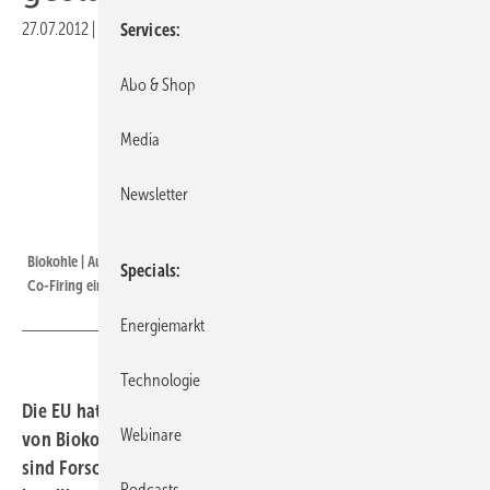
27.07.2012
|
Druckvorschau
Services
Abo & Shop
Media
Newsletter
Foto: Bettina Stolze / pixelio.de
Biokohle | Auch organische Materialien können gepresst als Biokohle beim
Specials
Co-Firing eingesetzt werden.
Energiemarkt
Technologie
Die EU hat ein neues Forschungsprojekt zur Herstellung
Webinare
von Biokohle gestartet. An dem Projekt „Biochar Europe“
sind Forscher aus 23 Ländern und drei Unternehmen
Podcasts